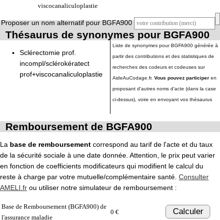
viscocanaliculoplastie
Proposer un nom alternatif pour BGFA900
Thésaurus de synonymes pour BGFA900
Liste de synonymes pour BGFA900 générée à
Sclérectomie prof.
partir des contributions et des statistiques de
incompl/sclérokératect
recherches des codeurs et codeuses sur
prof+viscocanaliculoplastie
AideAuCodage.fr.
Vous pouvez participer
en
proposant d'autres noms d'acte (dans la case
ci-dessus), voire en envoyant vos thésaurus
Remboursement de BGFA900
La
base de remboursement
correspond au tarif de l'acte et du taux
de la sécurité sociale à une date donnée. Attention, le prix peut varier
en fonction de coefficients modificateurs qui modifient le calcul du
reste à charge par votre mutuelle/complémentaire santé.
Consulter
AMELI.fr
ou utiliser notre simulateur de remboursement :
Base de Remboursement (BGFA900) de
Calculer
0 €
l'assurance maladie