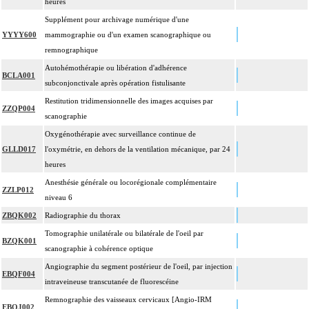
heures
Supplément pour archivage numérique d'une
YYYY600
mammographie ou d'un examen scanographique ou
remnographique
Autohémothérapie ou libération d'adhérence
BCLA001
subconjonctivale après opération fistulisante
Restitution tridimensionnelle des images acquises par
ZZQP004
scanographie
Oxygénothérapie avec surveillance continue de
GLLD017
l'oxymétrie, en dehors de la ventilation mécanique, par 24
heures
Anesthésie générale ou locorégionale complémentaire
ZZLP012
niveau 6
ZBQK002
Radiographie du thorax
Tomographie unilatérale ou bilatérale de l'oeil par
BZQK001
scanographie à cohérence optique
Angiographie du segment postérieur de l'oeil, par injection
EBQF004
intraveineuse transcutanée de fluorescéine
Remnographie des vaisseaux cervicaux [Angio-IRM
EBQJ002