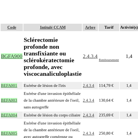
Code
Intitulé CCAM
Arbre
Tarif
Activité(s)
Sclérectomie
profonde non
transfixiante ou
BGFA900
2.4.3.4
1,4
sclérokératectomie
Remboursement
profonde, avec
viscocanaliculoplastie
BEFA001
Exérèse de lésion de l'iris
2.4.3.4
114,79 €
1,4
Exérèse d'une invasion épithéliale
BEFA003
de la chambre antérieure de l'oeil,
2.4.3.4
130,64 €
1,4
sans autogreffe
BEFA004
Exérèse de lésion du corps ciliaire
2.4.3.4
235,69 €
1,4
Exérèse d'une invasion épithéliale
de la chambre antérieure de l'oeil,
BEFA005
2.4.3.4
250,80 €
1,4
avec autogreffe cornéenne ou