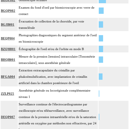
BHQP002
Gonioscopie oculaire
Examen du fond d'oeil par biomicroscopie avec verre de
BGQP002
contact
Évacuation de collection de la choroïde, par voie
BGJB001
transsclérale
Photographies diagnostiques du segment antérieur de l'oeil
BEQP004
en biomicroscopie
BZQM001
Échographie de l'oeil et/ou de l'orbite en mode B
Mesure de la pression [tension] intraoculaire [Tonométrie
BHQB001
intraoculaire], sous anesthésie générale
Extraction extracapsulaire du cristallin par
BFGA004
phakoémulsification, avec implantation de cristallin
artificiel dans la chambre postérieure de l'oeil
Anesthésie générale ou locorégionale complémentaire
ZZLP025
niveau 1
Surveillance continue de l'électrocardiogramme par
oscilloscopie et/ou télésurveillance, avec surveillance
DEQP007
continue de la pression intraartérielle et/ou de la saturation
artérielle en oxygène par méthodes non effractives, par 24