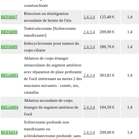
cornéosclérale
Résection ou réintégration
BEFA007
2.4.3.4
125,40 €
1,4
secondaire de hernie de l'iris
Trabéculectomie [Sclérectomie
BEFA008
2.4.3.4
209,00 €
1,4
transfixiante]
Iridocyclectomie pour tumeur du
BEFA009
2.4.3.4
286,76 €
1,4
corps ciliaire
Ablation de corps étranger
intraoculaire du segment antérieur
avec réparation de plaie perforante
BEGA003
2.4.3.4
303,81 €
1,4
de l'oeil intéressant au moins 2 des
structures suivantes : cornée, iris,
cristallin
Ablation secondaire de corps
BEGA004
étranger du segment antérieur de
2.4.3.4
104,50 €
1,4
l'oeil
Sclérectomie profonde non
transfixiante ou
BGFA014
2.4.3.4
209,00 €
1,4
sclérokératectomie profonde, sans