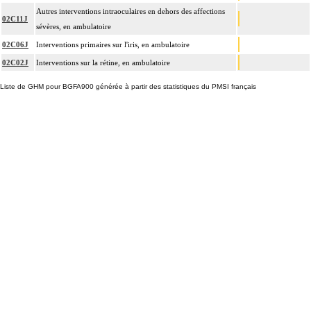
Autres interventions intraoculaires en dehors des affections
02C11J
sévères, en ambulatoire
02C06J
Interventions primaires sur l'iris, en ambulatoire
02C02J
Interventions sur la rétine, en ambulatoire
Liste de GHM pour BGFA900 générée à partir des statistiques du PMSI français