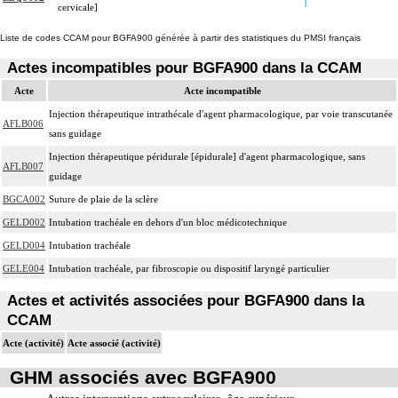
cervicale]
Liste de codes CCAM pour BGFA900 générée à partir des statistiques du PMSI français
Actes incompatibles pour BGFA900 dans la CCAM
Acte
Acte incompatible
Injection thérapeutique intrathécale d'agent pharmacologique, par voie transcutanée
AFLB006
sans guidage
Injection thérapeutique péridurale [épidurale] d'agent pharmacologique, sans
AFLB007
guidage
BGCA002
Suture de plaie de la sclère
GELD002
Intubation trachéale en dehors d'un bloc médicotechnique
GELD004
Intubation trachéale
GELE004
Intubation trachéale, par fibroscopie ou dispositif laryngé particulier
Actes et activités associées pour BGFA900 dans la
CCAM
Acte (activité)
Acte associé (activité)
GHM associés avec BGFA900