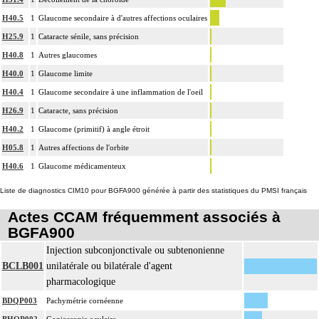
H40.5
1
Glaucome secondaire à d'autres affections oculaires
H25.9
1
Cataracte sénile, sans précision
H40.8
1
Autres glaucomes
H40.0
1
Glaucome limite
H40.4
1
Glaucome secondaire à une inflammation de l'oeil
H26.9
1
Cataracte, sans précision
H40.2
1
Glaucome (primitif) à angle étroit
H05.8
1
Autres affections de l'orbite
H40.6
1
Glaucome médicamenteux
Liste de diagnostics CIM10 pour BGFA900 générée à partir des statistiques du PMSI français
Actes CCAM fréquemment associés à
BGFA900
Injection subconjonctivale ou subtenonienne
BCLB001
unilatérale ou bilatérale d'agent
pharmacologique
BDQP003
Pachymétrie cornéenne