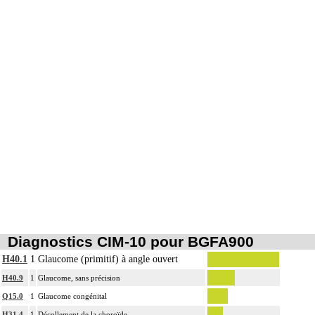
Diagnostics CIM-10 pour BGFA900
H40.1
1
Glaucome (primitif) à angle ouvert
H40.9
1
Glaucome, sans précision
Q15.0
1
Glaucome congénital
H31.4
1
Décollement de la choroïde