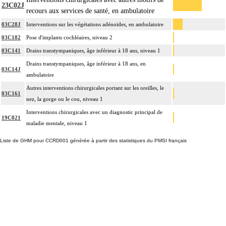
23C02J
recours aux services de santé, en ambulatoire
03C28J
Interventions sur les végétations adénoïdes, en ambulatoire
03C182
Pose d'implants cochléaires, niveau 2
03C141
Drains transtympaniques, âge inférieur à 18 ans, niveau 1
Drains transtympaniques, âge inférieur à 18 ans, en
03C14J
ambulatoire
Autres interventions chirurgicales portant sur les oreilles, le
03C161
nez, la gorge ou le cou, niveau 1
Interventions chirurgicales avec un diagnostic principal de
19C021
maladie mentale, niveau 1
Liste de GHM pour CCRD001 générée à partir des statistiques du PMSI français