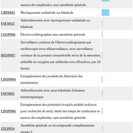
mesure des amplitudes, sous anesthésie générale
CBPD001
Myringotomie unilatérale ou bilatérale
Adénoïdectomie avec myringotomie unilatérale ou
FAFA013
bilatérale
CEQP006
Électrocochléographie sous anesthésie générale
Surveillance continue de l'électrocardiogramme par
oscilloscopie et/ou télésurveillance, avec surveillance
DEQP007
continue de la pression intraartérielle et/ou de la saturation
artérielle en oxygène par méthodes non effractives, par 24
heures
Enregistrement des produits de distorsion des
CDQP004
otoémissions
Adénoïdectomie avec pose bilatérale d'aérateur
FAFA002
transtympanique
Enregistrement des potentiels évoqués auditifs précoces
CDQP006
pour recherche de seuil, étude des temps de conduction et
mesure des amplitudes, sans anesthésie générale
Anesthésie générale ou locorégionale complémentaire
ZZLP054
niveau 3