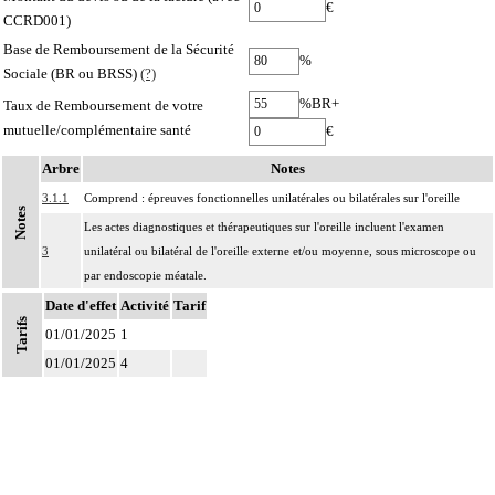
€
CCRD001)
Base de Remboursement de la Sécurité
%
Sociale (BR ou BRSS)
(?)
%BR+
Taux de Remboursement de votre
mutuelle/complémentaire santé
€
Arbre
Notes
3.1.1
Comprend : épreuves fonctionnelles unilatérales ou bilatérales sur l'oreille
Notes
Les actes diagnostiques et thérapeutiques sur l'oreille incluent l'examen
3
unilatéral ou bilatéral de l'oreille externe et/ou moyenne, sous microscope ou
par endoscopie méatale.
Date d'effet
Activité
Tarif
Tarifs
01/01/2025
1
01/01/2025
4