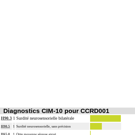
Diagnostics CIM-10 pour CCRD001
H90.3
1
Surdité neurosensorielle bilatérale
H90.5
1
Surdité neurosensorielle, sans précision
H65.0
1
Otite moyenne séreuse aiguë