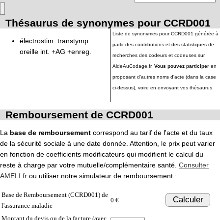
Thésaurus de synonymes pour CCRD001
Liste de synonymes pour CCRD001 générée à
électrostim. transtymp.
partir des contributions et des statistiques de
oreille int. +AG +enreg.
recherches des codeurs et codeuses sur
AideAuCodage.fr.
Vous pouvez participer
en
proposant d'autres noms d'acte (dans la case
ci-dessus), voire en envoyant vos thésaurus
Remboursement de CCRD001
La
base de remboursement
correspond au tarif de l'acte et du taux
de la sécurité sociale à une date donnée. Attention, le prix peut varier
en fonction de coefficients modificateurs qui modifient le calcul du
reste à charge par votre mutuelle/complémentaire santé.
Consulter
AMELI.fr
ou utiliser notre simulateur de remboursement :
Base de Remboursement (CCRD001) de
Calculer
0 €
l'assurance maladie
Montant du devis ou de la facture (avec