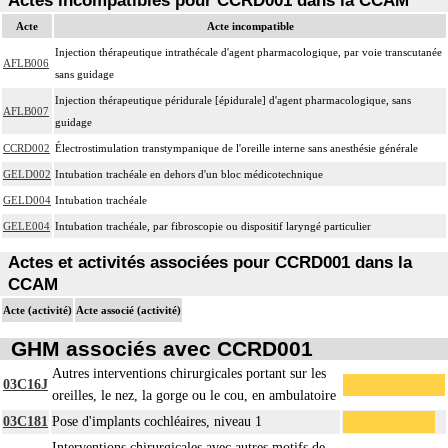
Actes incompatibles pour CCRD001 dans la CCAM
Acte
Acte incompatible
Injection thérapeutique intrathécale d'agent pharmacologique, par voie transcutanée
AFLB006
sans guidage
Injection thérapeutique péridurale [épidurale] d'agent pharmacologique, sans
AFLB007
guidage
CCRD002
Électrostimulation transtympanique de l'oreille interne sans anesthésie générale
GELD002
Intubation trachéale en dehors d'un bloc médicotechnique
GELD004
Intubation trachéale
GELE004
Intubation trachéale, par fibroscopie ou dispositif laryngé particulier
Actes et activités associées pour CCRD001 dans la
CCAM
Acte (activité)
Acte associé (activité)
GHM associés avec CCRD001
Autres interventions chirurgicales portant sur les
03C16J
oreilles, le nez, la gorge ou le cou, en ambulatoire
03C181
Pose d'implants cochléaires, niveau 1
Interventions chirurgicales avec autres motifs de