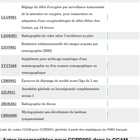
Réglage du débit d'oxygène par surveillance transcutanée
de la saturation en oxygène, pour instauration ou
GLQP001
adaptation d'une oxygénothérapie de débit défini chez
l'enfant, par 24 heures
LAQK005
Radiographie du crâne selon 3 incidences ou plus
Restitution tridimensionnelle des images acquises par
ZZQN002
remnographie [IRM]
Supplément pour archivage numérique d'une
YYYY600
mammographie ou d'un examen scanographique ou
remnographique
CDRP002
Épreuves de dépistage de surdité avant l'âge de 3 ans
Anesthésie générale ou locorégionale complémentaire
ZZLP025
niveau 1
ZBQK002
Radiographie du thorax
Myringoplastie sans décollement du lambeau
CBMA008
tympanoméatal
Liste de codes CCAM pour CCRD001 générée à partir des statistiques du PMSI français