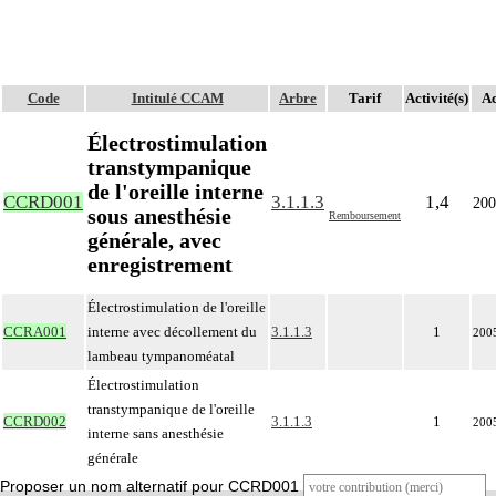
Code
Intitulé CCAM
Arbre
Tarif
Activité(s)
Ac
Électrostimulation
transtympanique
de l'oreille interne
CCRD001
3.1.1.3
1,4
200
sous anesthésie
Remboursement
générale, avec
enregistrement
Électrostimulation de l'oreille
CCRA001
interne avec décollement du
3.1.1.3
1
200
lambeau tympanoméatal
Électrostimulation
transtympanique de l'oreille
CCRD002
3.1.1.3
1
200
interne sans anesthésie
générale
Proposer un nom alternatif pour CCRD001