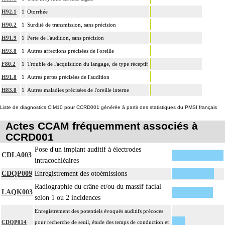
H92.1
1
Otorrhée
H90.2
1
Surdité de transmission, sans précision
H91.9
1
Perte de l'audition, sans précision
H93.8
1
Autres affections précisées de l'oreille
F80.2
1
Trouble de l'acquisition du langage, de type réceptif
H91.8
1
Autres pertes précisées de l'audition
H83.8
1
Autres maladies précisées de l'oreille interne
Liste de diagnostics CIM10 pour CCRD001 générée à partir des statistiques du PMSI français
Actes CCAM fréquemment associés à
CCRD001
Pose d'un implant auditif à électrodes
CDLA003
intracochléaires
CDQP009
Enregistrement des otoémissions
Radiographie du crâne et/ou du massif facial
LAQK003
selon 1 ou 2 incidences
Enregistrement des potentiels évoqués auditifs précoces
CDQP014
pour recherche de seuil, étude des temps de conduction et