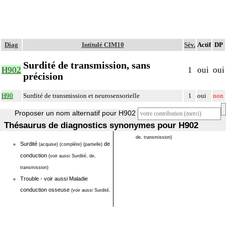
Diag
Intitulé CIM10
Sév.
Actif
DP
Surdité de transmission, sans
H902
1
oui
oui
précision
H90
Surdité de transmission et neurosensorielle
1
oui
non
Proposer un nom alternatif pour H902
Thésaurus de diagnostics synonymes pour H902
de, transmission)
Surdité
de
(acquise)
(complète)
(partielle)
conduction
(voir aussi Surdité, de,
transmission)
Trouble - voir aussi Maladie
conduction osseuse
(voir aussi Surdité,