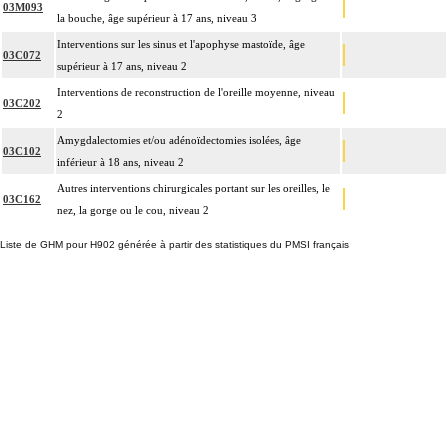
03M093
la bouche, âge supérieur à 17 ans, niveau 3
Interventions sur les sinus et l'apophyse mastoïde, âge
03C072
supérieur à 17 ans, niveau 2
Interventions de reconstruction de l'oreille moyenne, niveau
03C202
2
Amygdalectomies et/ou adénoïdectomies isolées, âge
03C102
inférieur à 18 ans, niveau 2
Autres interventions chirurgicales portant sur les oreilles, le
03C162
nez, la gorge ou le cou, niveau 2
Liste de GHM pour H902 générée à partir des statistiques du PMSI français