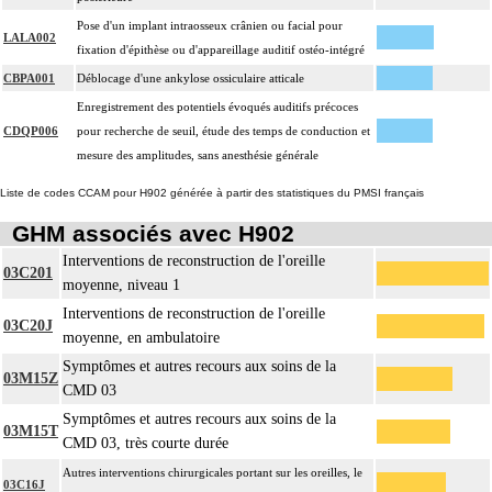
Pose d'un implant intraosseux crânien ou facial pour
LALA002
fixation d'épithèse ou d'appareillage auditif ostéo-intégré
CBPA001
Déblocage d'une ankylose ossiculaire atticale
Enregistrement des potentiels évoqués auditifs précoces
CDQP006
pour recherche de seuil, étude des temps de conduction et
mesure des amplitudes, sans anesthésie générale
Liste de codes CCAM pour H902 générée à partir des statistiques du PMSI français
GHM associés avec H902
Interventions de reconstruction de l'oreille
03C201
moyenne, niveau 1
Interventions de reconstruction de l'oreille
03C20J
moyenne, en ambulatoire
Symptômes et autres recours aux soins de la
03M15Z
CMD 03
Symptômes et autres recours aux soins de la
03M15T
CMD 03, très courte durée
Autres interventions chirurgicales portant sur les oreilles, le
03C16J