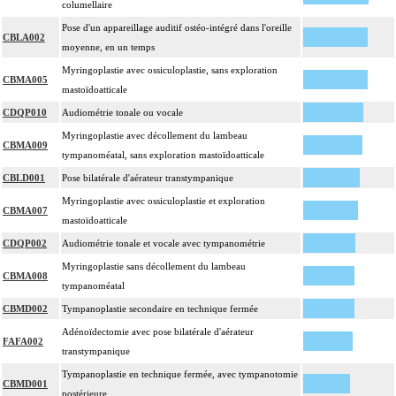
columellaire
Pose d'un appareillage auditif ostéo-intégré dans l'oreille
CBLA002
moyenne, en un temps
Myringoplastie avec ossiculoplastie, sans exploration
CBMA005
mastoïdoatticale
CDQP010
Audiométrie tonale ou vocale
Myringoplastie avec décollement du lambeau
CBMA009
tympanoméatal, sans exploration mastoïdoatticale
CBLD001
Pose bilatérale d'aérateur transtympanique
Myringoplastie avec ossiculoplastie et exploration
CBMA007
mastoïdoatticale
CDQP002
Audiométrie tonale et vocale avec tympanométrie
Myringoplastie sans décollement du lambeau
CBMA008
tympanoméatal
CBMD002
Tympanoplastie secondaire en technique fermée
Adénoïdectomie avec pose bilatérale d'aérateur
FAFA002
transtympanique
Tympanoplastie en technique fermée, avec tympanotomie
CBMD001
postérieure