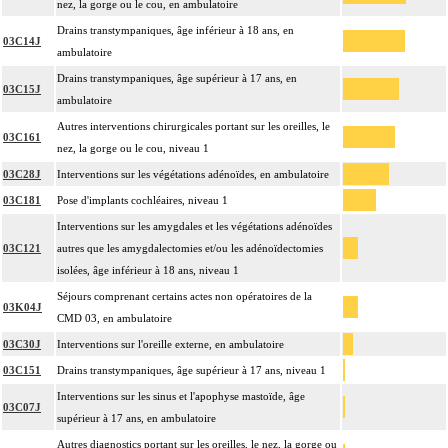
nez, la gorge ou le cou, en ambulatoire
Drains transtympaniques, âge inférieur à 18 ans, en
03C14J
ambulatoire
Drains transtympaniques, âge supérieur à 17 ans, en
03C15J
ambulatoire
Autres interventions chirurgicales portant sur les oreilles, le
03C161
nez, la gorge ou le cou, niveau 1
03C28J
Interventions sur les végétations adénoïdes, en ambulatoire
03C181
Pose d'implants cochléaires, niveau 1
Interventions sur les amygdales et les végétations adénoïdes
03C121
autres que les amygdalectomies et/ou les adénoïdectomies
isolées, âge inférieur à 18 ans, niveau 1
Séjours comprenant certains actes non opératoires de la
03K04J
CMD 03, en ambulatoire
03C30J
Interventions sur l'oreille externe, en ambulatoire
03C151
Drains transtympaniques, âge supérieur à 17 ans, niveau 1
Interventions sur les sinus et l'apophyse mastoïde, âge
03C07J
supérieur à 17 ans, en ambulatoire
Autres diagnostics portant sur les oreilles, le nez, la gorge ou