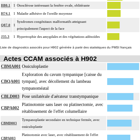
H80.1
1
Otosclérose intéressant la fenêtre ovale, oblitérante
H74.1
1
Maladie adhésive de l'oreille moyenne
Syndromes congénitaux malformatifs atteignant
Q87.0
1
principalement l'aspect de la face
J35.3
1
Hypertrophie des amygdales et des végétations adénoïdes
Liste de diagnostics associés pour H902 générée à partir des statistiques du PMSI français
Actes CCAM associés à H902
CBMA001
Ossiculoplastie
Exploration du cavum tympanique [caisse du
CBQA001
tympan], avec décollement du lambeau
tympanoméatal
CBLD003
Pose unilatérale d'aérateur transtympanique
Platinotomie sans laser ou platinectomie, avec
CBPA002
rétablissement de l'effet columellaire
Tympanoplastie secondaire en technique fermée, avec
CBMD003
ossiculoplastie
Platinotomie avec laser, avec rétablissement de l'effet
CBPA003