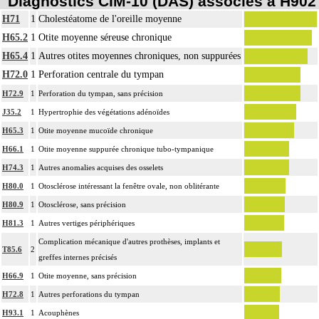
Diagnostics CIM-10 (DAS) associés à H902
H71
1
Cholestéatome de l'oreille moyenne
H65.2
1
Otite moyenne séreuse chronique
H65.4
1
Autres otites moyennes chroniques, non suppurées
H72.0
1
Perforation centrale du tympan
H72.9
1
Perforation du tympan, sans précision
J35.2
1
Hypertrophie des végétations adénoïdes
H65.3
1
Otite moyenne mucoïde chronique
H66.1
1
Otite moyenne suppurée chronique tubo-tympanique
H74.3
1
Autres anomalies acquises des osselets
H80.0
1
Otosclérose intéressant la fenêtre ovale, non oblitérante
H80.9
1
Otosclérose, sans précision
H81.3
1
Autres vertiges périphériques
Complication mécanique d'autres prothèses, implants et
T85.6
2
greffes internes précisés
H66.9
1
Otite moyenne, sans précision
H72.8
1
Autres perforations du tympan
H93.1
1
Acouphènes