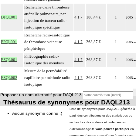
Recherche d'une thrombose
artérielle pulmonaire, par
DFQL001
4.1.7
180,44 €
1
2005
injection de traceur radio-
isotopique spécifique
Recherche radio-isotopique
EPQL001
de thrombose veineuse
4.1.7
268,87 €
1
2005
périphérique
Phlébographie radio-
EZQL001
4.1.7
268,87 €
1
2005
isotopique des membres
Mesure de la perméabilité
EZQL002
capillaire par méthode radio-
4.1.7
268,87 €
1
2005
isotopique
Proposer un nom alternatif pour DAQL213
Thésaurus de synonymes pour DAQL213
Liste de synonymes pour DAQL213 générée à
Aucun synonyme connu :(
partir des contributions et des statistiques de
recherches des codeurs et codeuses sur
AideAuCodage.fr.
Vous pouvez participer
en
proposant d'autres noms d'acte (dans la case