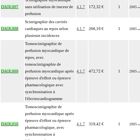
DAQL007
sans utilisation de traceur de
4.1.7
172,32 €
1
2005
perfusion
Scintigraphie des cavités
DAQL008
cardiaques au repos selon
4.1.7
266,19 €
1
2005
plusieurs incidences
Tomoscintigraphie de
perfusion myocardique de
repos, avec
tomoscintigraphie de
DAQL009
perfusion myocardique après
4.1.7
472,72 €
1
2005
épreuve d'effort ou épreuve
pharmacologique avec
synchronisation à
l'électrocardiogramme
Tomoscintigraphie de
perfusion myocardique après
épreuve d'effort ou épreuve
DAQL010
4.1.7
319,42 €
1
2005
pharmacologique, avec
synchronisation à