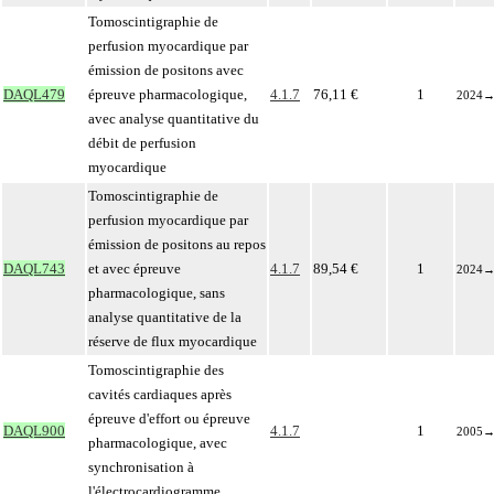
Tomoscintigraphie de
perfusion myocardique par
émission de positons avec
DAQL479
épreuve pharmacologique,
4.1.7
76,11 €
1
2024
avec analyse quantitative du
débit de perfusion
myocardique
Tomoscintigraphie de
perfusion myocardique par
émission de positons au repos
DAQL743
et avec épreuve
4.1.7
89,54 €
1
2024
pharmacologique, sans
analyse quantitative de la
réserve de flux myocardique
Tomoscintigraphie des
cavités cardiaques après
épreuve d'effort ou épreuve
DAQL900
4.1.7
1
2005
pharmacologique, avec
synchronisation à
l'électrocardiogramme