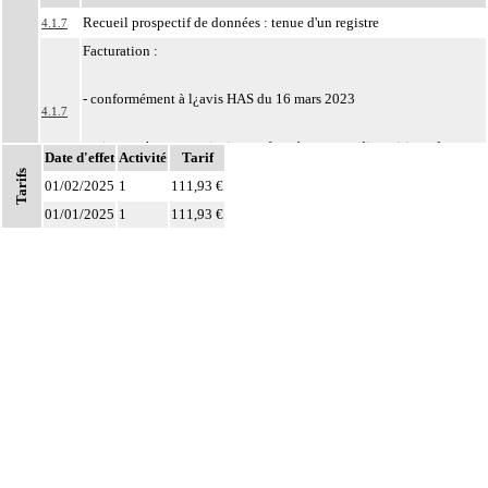
Recueil prospectif de données : tenue d'un registre
4.1.7
Facturation :
- conformément à l¿avis HAS du 16 mars 2023
4.1.7
- prise en charge provisoire conformément aux dispositions des
Date d'effet
Activité
Tarif
articles L.162-1-7 et D.162-25-1 du code de la sécurité sociale
Tarifs
01/02/2025
1
111,93 €
Par résection-anastomose d'un vaisseau, on entend : résection d'un axe
4
01/01/2025
1
111,93 €
vasculaire avec restauration de la continuité par anastomose.
Par recanalisation intraluminale d'un vaisseau, on entend : rétablissement de la
4
circulation dans un vaisseau par forage guidé d'une néolumière au travers d'un
obstacle totalement obstructif. Elle inclut la dilatation du vaisseau.
Par endoprothèse vasculaire, on entend : prothèse vasculaire non couverte,
4
posée par voie vasculaire transcutanée.
Par acte intravasculaire suprasélectif, on entend : acte par cathétérisme d'un
4
vaisseau par microcathéter coaxial guidé.
Par acte intravasculaire sélectif ou hypersélectif, on entend : acte par
4
cathétérisme d'une branche d'un vaisseau quel que soit son ordre de division,
par sonde guidée.