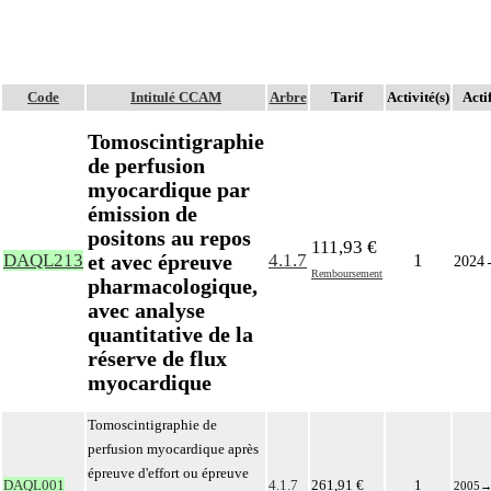
Code
Intitulé CCAM
Arbre
Tarif
Activité(s)
Acti
Tomoscintigraphie
de perfusion
myocardique par
émission de
positons au repos
111,93 €
et avec épreuve
DAQL213
4.1.7
1
2024
Remboursement
pharmacologique,
avec analyse
quantitative de la
réserve de flux
myocardique
Tomoscintigraphie de
perfusion myocardique après
épreuve d'effort ou épreuve
DAQL001
4.1.7
261,91 €
1
2005