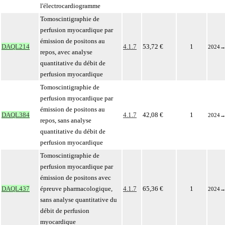
l'électrocardiogramme
Tomoscintigraphie de
perfusion myocardique par
émission de positons au
DAQL214
4.1.7
53,72 €
1
2024
repos, avec analyse
quantitative du débit de
perfusion myocardique
Tomoscintigraphie de
perfusion myocardique par
émission de positons au
DAQL384
4.1.7
42,08 €
1
2024
repos, sans analyse
quantitative du débit de
perfusion myocardique
Tomoscintigraphie de
perfusion myocardique par
émission de positons avec
DAQL437
épreuve pharmacologique,
4.1.7
65,36 €
1
2024
sans analyse quantitative du
débit de perfusion
myocardique