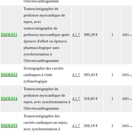
l'électrocardiogramme
Tomoscintigraphie de
perfusion myocardique de
repos, avec
tomoscintigraphie de
DAQL011
perfusion myocardique après
4.1.7
390,29 €
1
2005
épreuve d'effort ou épreuve
pharmacologique sans
synchronisation à
l'électrocardiogramme
Scintigraphie des cavités
DAQL012
cardiaques à visée
4.1.7
395,43 €
1
2005
rythmologique
Tomoscintigraphie de
perfusion myocardique de
DAQL014
4.1.7
316,85 €
1
2005
repos, avec synchronisation à
l'électrocardiogramme
Tomoscintigraphie des
cavités cardiaques au repos,
DAQL015
4.1.7
266,19 €
1
2005
avec synchronisation à