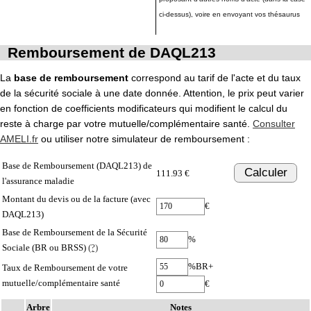
ci-dessus), voire en envoyant vos thésaurus
Remboursement de DAQL213
La
base de remboursement
correspond au tarif de l'acte et du taux
de la sécurité sociale à une date donnée. Attention, le prix peut varier
en fonction de coefficients modificateurs qui modifient le calcul du
reste à charge par votre mutuelle/complémentaire santé.
Consulter
AMELI.fr
ou utiliser notre simulateur de remboursement :
Base de Remboursement (DAQL213) de
Calculer
111.93 €
l'assurance maladie
Montant du devis ou de la facture (avec
€
DAQL213)
Base de Remboursement de la Sécurité
%
Sociale (BR ou BRSS)
(?)
%BR+
Taux de Remboursement de votre
mutuelle/complémentaire santé
€
Arbre
Notes