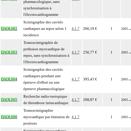
pharmacologique, sans
synchronisation à
l'électrocardiogramme
Scintigraphie des cavités
DAQL002
cardiaques au repos selon 1
4.1.7
266,19 €
1
2005
incidence
Tomoscintigraphie de
perfusion myocardique de
DAQL003
4.1.7
256,77 €
1
2005
repos, sans synchronisation à
l'électrocardiogramme
Scintigraphie des cavités
cardiaques pendant une
DAQL004
4.1.7
395,43 €
1
2005
épreuve d'effort ou une
épreuve pharmacologique
Recherche radio-isotopique
DAQL005
4.1.7
268,87 €
1
2005
de thrombose intracardiaque
Tomoscintigraphie
DAQL006
myocardique par émission de
4.1.7
1
2005
positons
Scintigraphie myocardique