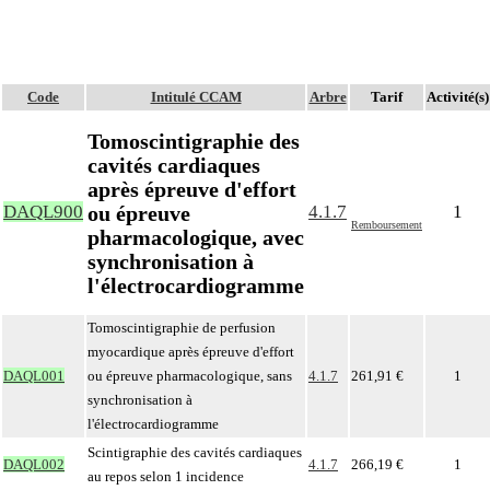
Code
Intitulé CCAM
Arbre
Tarif
Activité(s)
Tomoscintigraphie des
cavités cardiaques
après épreuve d'effort
ou épreuve
DAQL900
4.1.7
1
Remboursement
pharmacologique, avec
synchronisation à
l'électrocardiogramme
Tomoscintigraphie de perfusion
myocardique après épreuve d'effort
DAQL001
ou épreuve pharmacologique, sans
4.1.7
261,91 €
1
synchronisation à
l'électrocardiogramme
Scintigraphie des cavités cardiaques
DAQL002
4.1.7
266,19 €
1
au repos selon 1 incidence