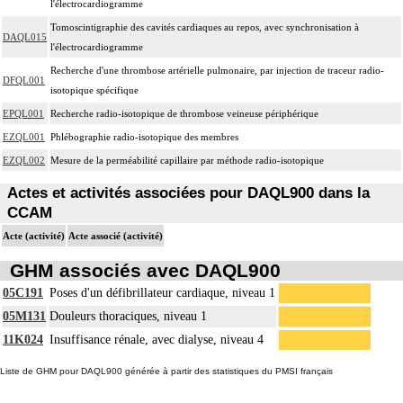
l'électrocardiogramme
Tomoscintigraphie des cavités cardiaques au repos, avec synchronisation à
DAQL015
l'électrocardiogramme
Recherche d'une thrombose artérielle pulmonaire, par injection de traceur radio-
DFQL001
isotopique spécifique
EPQL001
Recherche radio-isotopique de thrombose veineuse périphérique
EZQL001
Phlébographie radio-isotopique des membres
EZQL002
Mesure de la perméabilité capillaire par méthode radio-isotopique
Actes et activités associées pour DAQL900 dans la
CCAM
Acte (activité)
Acte associé (activité)
GHM associés avec DAQL900
05C191
Poses d'un défibrillateur cardiaque, niveau 1
05M131
Douleurs thoraciques, niveau 1
11K024
Insuffisance rénale, avec dialyse, niveau 4
Liste de GHM pour DAQL900 générée à partir des statistiques du PMSI français