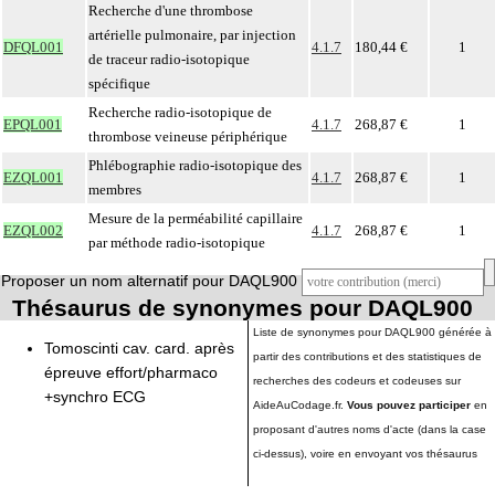
Recherche d'une thrombose
artérielle pulmonaire, par injection
DFQL001
4.1.7
180,44 €
1
de traceur radio-isotopique
spécifique
Recherche radio-isotopique de
EPQL001
4.1.7
268,87 €
1
thrombose veineuse périphérique
Phlébographie radio-isotopique des
EZQL001
4.1.7
268,87 €
1
membres
Mesure de la perméabilité capillaire
EZQL002
4.1.7
268,87 €
1
par méthode radio-isotopique
Proposer un nom alternatif pour DAQL900
Thésaurus de synonymes pour DAQL900
Liste de synonymes pour DAQL900 générée à
Tomoscinti cav. card. après
partir des contributions et des statistiques de
épreuve effort/pharmaco
recherches des codeurs et codeuses sur
+synchro ECG
AideAuCodage.fr.
Vous pouvez participer
en
proposant d'autres noms d'acte (dans la case
ci-dessus), voire en envoyant vos thésaurus