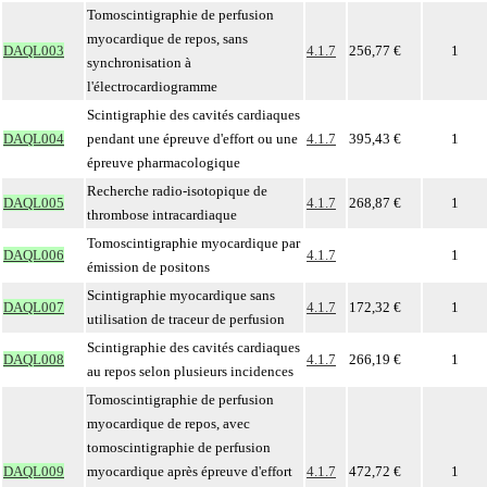
Tomoscintigraphie de perfusion
myocardique de repos, sans
DAQL003
4.1.7
256,77 €
1
synchronisation à
l'électrocardiogramme
Scintigraphie des cavités cardiaques
DAQL004
pendant une épreuve d'effort ou une
4.1.7
395,43 €
1
épreuve pharmacologique
Recherche radio-isotopique de
DAQL005
4.1.7
268,87 €
1
thrombose intracardiaque
Tomoscintigraphie myocardique par
DAQL006
4.1.7
1
émission de positons
Scintigraphie myocardique sans
DAQL007
4.1.7
172,32 €
1
utilisation de traceur de perfusion
Scintigraphie des cavités cardiaques
DAQL008
4.1.7
266,19 €
1
au repos selon plusieurs incidences
Tomoscintigraphie de perfusion
myocardique de repos, avec
tomoscintigraphie de perfusion
DAQL009
myocardique après épreuve d'effort
4.1.7
472,72 €
1