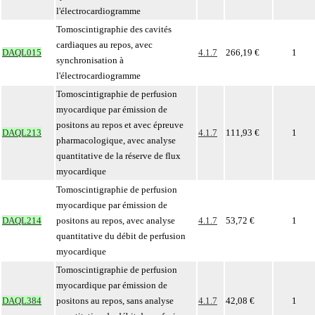
l'électrocardiogramme
Tomoscintigraphie des cavités
cardiaques au repos, avec
DAQL015
4.1.7
266,19 €
1
synchronisation à
l'électrocardiogramme
Tomoscintigraphie de perfusion
myocardique par émission de
positons au repos et avec épreuve
DAQL213
4.1.7
111,93 €
1
pharmacologique, avec analyse
quantitative de la réserve de flux
myocardique
Tomoscintigraphie de perfusion
myocardique par émission de
DAQL214
positons au repos, avec analyse
4.1.7
53,72 €
1
quantitative du débit de perfusion
myocardique
Tomoscintigraphie de perfusion
myocardique par émission de
DAQL384
positons au repos, sans analyse
4.1.7
42,08 €
1