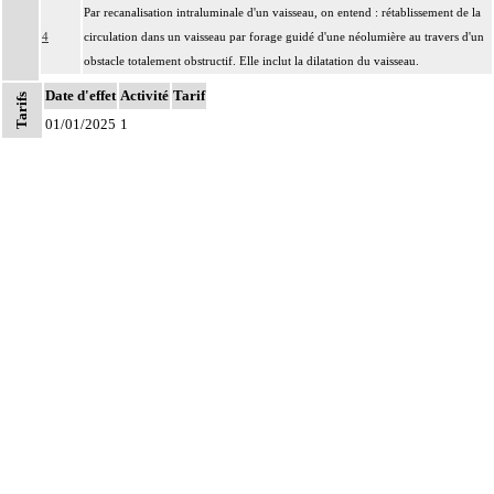
Par recanalisation intraluminale d'un vaisseau, on entend : rétablissement de la
4
circulation dans un vaisseau par forage guidé d'une néolumière au travers d'un
obstacle totalement obstructif. Elle inclut la dilatation du vaisseau.
Par endoprothèse vasculaire, on entend : prothèse vasculaire non couverte,
Date d'effet
Activité
Tarif
Tarifs
4
posée par voie vasculaire transcutanée.
01/01/2025
1
Par acte intravasculaire suprasélectif, on entend : acte par cathétérisme d'un
4
vaisseau par microcathéter coaxial guidé.
Par acte intravasculaire sélectif ou hypersélectif, on entend : acte par
4
cathétérisme d'une branche d'un vaisseau quel que soit son ordre de division,
par sonde guidée.
Par acte intravasculaire global, on entend : acte par cathétérisme du tronc d'un
4
vaisseau principal - aorte, veine cave - par sonde guidée.
Par acte, par injection intravasculaire transcutanée, on entend : acte par
4
injection transcutanée directe dans un vaisseau, sans cathétérisme guidé.
Par acte, par voie vasculaire transcutanée, on entend : acte par cathétérisme
4
intraluminal transcutané guidé d'un vaisseau, que le guide soit introduit par
ponction ou par incision du vaisseau.
Par acte sur un vaisseau, par voie transcutanée, on entend : acte réalisé par
4
ponction transcutanée du vaisseau ou par incision du vaisseau