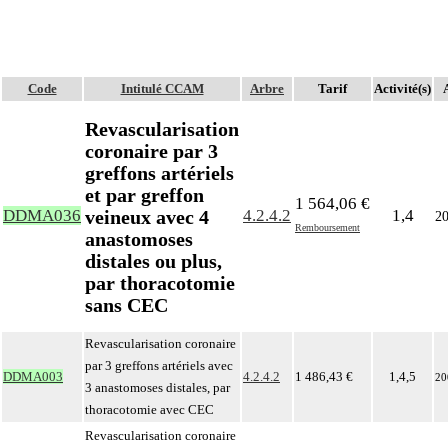
Code
Intitulé CCAM
Arbre
Tarif
Activité(s)
A
Revascularisation
coronaire par 3
greffons artériels
et par greffon
1 564,06 €
veineux avec 4
DDMA036
4.2.4.2
1,4
2
Remboursement
anastomoses
distales ou plus,
par thoracotomie
sans CEC
Revascularisation coronaire
par 3 greffons artériels avec
DDMA003
4.2.4.2
1 486,43 €
1,4,5
20
3 anastomoses distales, par
thoracotomie avec CEC
Revascularisation coronaire