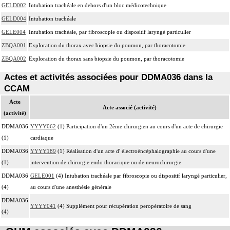
GELD002
Intubation trachéale en dehors d'un bloc médicotechnique
Les actes sur le thorax, par thoracotomie incluent l'évacuation de collection
4
GELD004
Intubation trachéale
intrathoracique associée, la pose de drain pleural et/ou péricardique.
GELE004
Intubation trachéale, par fibroscopie ou dispositif laryngé particulier
Les actes avec dérivation vasculaire [shunt] incluent la pose d'une dérivation
4
inerte ou pulsée, et son ablation.
ZBQA001
Exploration du thorax avec biopsie du poumon, par thoracotomie
Facturation : les suppléments de numérisation ou la radioscopie de longue
ZBQA002
Exploration du thorax sans biopsie du poumon, par thoracotomie
4
durée sous ampli de brillance (chapitre 19) ne peuvent pas être facturés avec les
Actes et activités associées pour DDMA036 dans la
actes diagnostiques ou thérapeutiques de radiologie vasculaire
CCAM
Acte
Acte associé (activité)
(activité)
DDMA036
YYYY062
(1) Participation d'un 2ème chirurgien au cours d'un acte de chirurgie
(1)
cardiaque
DDMA036
YYYY189
(1) Réalisation d'un acte d' électroéncéphalographie au cours d'une
(1)
intervention de chirurgie endo thoracique ou de neurochirurgie
DDMA036
GELE001
(4) Intubation trachéale par fibroscopie ou dispositif laryngé particulier,
(4)
au cours d'une anesthésie générale
DDMA036
YYYY041
(4) Supplément pour récupération peropératoire de sang
(4)