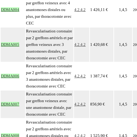
par greffon veineux avec 4
DDMA004
anastomoses distales ou
4.2.4.2
1 426,11 €
1,4,5
20
plus, par thoracotomie avec
CEC
Revascularisation coronaire
par 2 greffons artériels et par
DDMA005
greffon veineux avec 3
4.2.4.2
1 420,68 €
1,4,5
20
anastomoses distales, par
thoracotomie avec CEC
Revascularisation coronaire
par 2 greffons artériels avec
DDMA006
4.2.4.2
1 387,74 €
1,4,5
20
3 anastomoses distales, par
thoracotomie avec CEC
Revascularisation coronaire
par greffon veineux avec
DDMA007
4.2.4.2
856,90 €
1,4,5
20
une anastomose distale, par
thoracotomie avec CEC
Revascularisation coronaire
par 2 greffons artériels avec
DDMA008
4 anastomoses distales ou
4.2.4.2
1 525,90 €
1,4,5
20