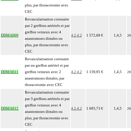
plus, par thoracotomie avec
CEC
Revascularisation coronaire
par 2 greffons artériels et par
greffon veineux avec 4
DDMA009
4.2.4.2
1 572,69 €
1,4,5
20
anastomoses distales ou
plus, par thoracotomie avec
CEC
Revascularisation coronaire
par un greffon artériel et par
DDMA011
greffon veineux avec 2
4.2.4.2
1 159,95 €
1,4,5
20
anastomoses distales, par
thoracotomie avec CEC
Revascularisation coronaire
par 3 greffons artériels et par
greffon veineux avec 4
DDMA012
4.2.4.2
1 695,73 €
1,4,5
20
anastomoses distales ou
plus, par thoracotomie avec
CEC