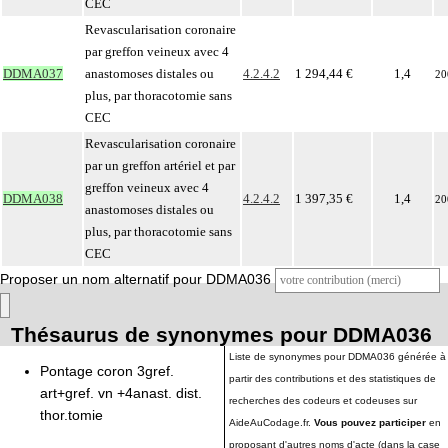
CEC
Revascularisation coronaire
par greffon veineux avec 4
DDMA037
anastomoses distales ou
4.2.4.2
1 294,44 €
1,4
20
plus, par thoracotomie sans
CEC
Revascularisation coronaire
par un greffon artériel et par
greffon veineux avec 4
DDMA038
4.2.4.2
1 397,35 €
1,4
20
anastomoses distales ou
plus, par thoracotomie sans
CEC
Proposer un nom alternatif pour DDMA036
Thésaurus de synonymes pour DDMA036
Liste de synonymes pour DDMA036 générée à
Pontage coron 3gref.
partir des contributions et des statistiques de
art+gref. vn +4anast. dist.
recherches des codeurs et codeuses sur
thor.tomie
AideAuCodage.fr.
Vous pouvez participer
en
proposant d'autres noms d'acte (dans la case