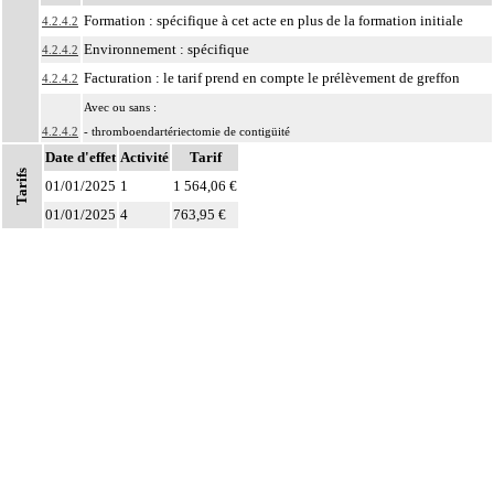
Formation : spécifique à cet acte en plus de la formation initiale
4.2.4.2
Environnement : spécifique
4.2.4.2
Facturation : le tarif prend en compte le prélèvement de greffon
4.2.4.2
Avec ou sans :
4.2.4.2
- thromboendartériectomie de contigüité
Date d'effet
- angioplastie d'élargissement
Activité
Tarif
Tarifs
01/01/2025
La revascularisation coronaire par pontage inclut le prélèvement de greffon
1
1 564,06 €
4.2.4.2
artériel ou veineux autologue.
01/01/2025
4
763,95 €
Par vaisseau coronaire, on entend :
- artère coronaire gauche
- rameau interventriculaire antérieur et ses branches
4.2.4
- rameau circonflexe et ses branches
- artère coronaire droite et ses branches
- pontage coronaire
Par résection-anastomose d'un vaisseau, on entend : résection d'un axe
4
vasculaire avec restauration de la continuité par anastomose.
Par recanalisation intraluminale d'un vaisseau, on entend : rétablissement de la
4
circulation dans un vaisseau par forage guidé d'une néolumière au travers d'un
obstacle totalement obstructif. Elle inclut la dilatation du vaisseau.