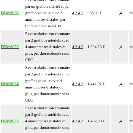
par un greffon artériel et par
DDMA032
greffon veineux avec 2
4.2.4.2
985,81 €
1,4
20
anastomoses distales, par
thoracotomie sans CEC
Revascularisation coronaire
par 2 greffons artériels avec
DDMA033
4 anastomoses distales ou
4.2.4.2
1 394,23 €
1,4
20
plus, par thoracotomie sans
CEC
Revascularisation coronaire
par 2 greffons artériels et par
greffon veineux avec 4
DDMA034
4.2.4.2
1 441,02 €
1,4
20
anastomoses distales ou
plus, par thoracotomie sans
CEC
Revascularisation coronaire
par 3 greffons artériels avec
DDMA035
4 anastomoses distales ou
4.2.4.2
1 482,83 €
1,4
20
plus, par thoracotomie sans