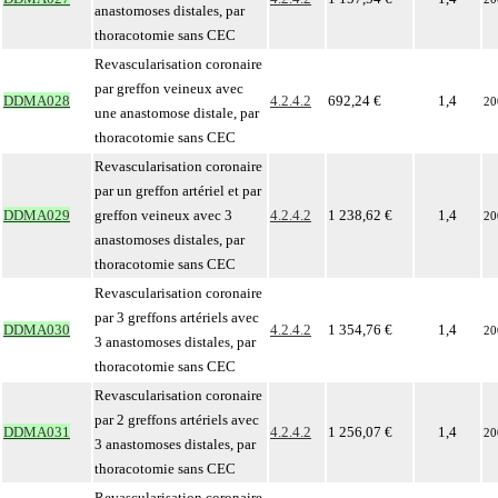
anastomoses distales, par
thoracotomie sans CEC
Revascularisation coronaire
par greffon veineux avec
DDMA028
4.2.4.2
692,24 €
1,4
20
une anastomose distale, par
thoracotomie sans CEC
Revascularisation coronaire
par un greffon artériel et par
DDMA029
greffon veineux avec 3
4.2.4.2
1 238,62 €
1,4
20
anastomoses distales, par
thoracotomie sans CEC
Revascularisation coronaire
par 3 greffons artériels avec
DDMA030
4.2.4.2
1 354,76 €
1,4
20
3 anastomoses distales, par
thoracotomie sans CEC
Revascularisation coronaire
par 2 greffons artériels avec
DDMA031
4.2.4.2
1 256,07 €
1,4
20
3 anastomoses distales, par
thoracotomie sans CEC
Revascularisation coronaire