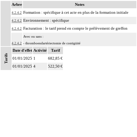
Arbre
Notes
Formation : spécifique à cet acte en plus de la formation initiale
4.2.4.2
Environnement : spécifique
4.2.4.2
Facturation : le tarif prend en compte le prélèvement de greffon
4.2.4.2
Avec ou sans :
4.2.4.2
- thromboendartériectomie de contigüité
Date d'effet
- angioplastie d'élargissement
Activité
Tarif
Tarifs
01/01/2025
La revascularisation coronaire par pontage inclut le prélèvement de greffon
1
682,85 €
4.2.4.2
artériel ou veineux autologue.
01/01/2025
4
522,50 €
Par vaisseau coronaire, on entend :
- artère coronaire gauche
- rameau interventriculaire antérieur et ses branches
4.2.4
- rameau circonflexe et ses branches
- artère coronaire droite et ses branches
- pontage coronaire
Par résection-anastomose d'un vaisseau, on entend : résection d'un axe
4
vasculaire avec restauration de la continuité par anastomose.
Par recanalisation intraluminale d'un vaisseau, on entend : rétablissement de la
4
circulation dans un vaisseau par forage guidé d'une néolumière au travers d'un