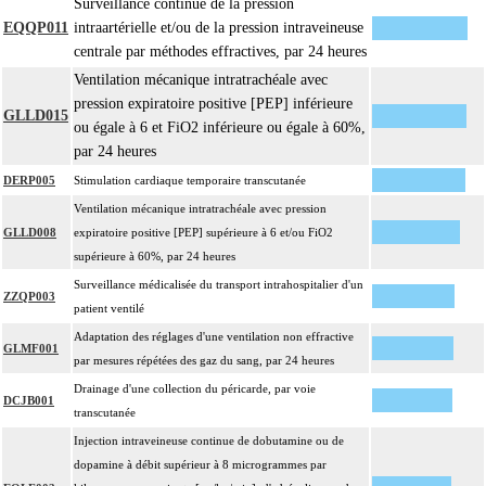
4
Surveillance continue de la pression
intrathoracique associée, la pose de drain pleural et/ou péricardique.
EQQP011
intraartérielle et/ou de la pression intraveineuse
Les actes sur le thorax, par thoracotomie incluent l'évacuation de collection
centrale par méthodes effractives, par 24 heures
4
intrathoracique associée, la pose de drain pleural et/ou péricardique.
Ventilation mécanique intratrachéale avec
Les actes avec dérivation vasculaire [shunt] incluent la pose d'une dérivation
pression expiratoire positive [PEP] inférieure
4
GLLD015
inerte ou pulsée, et son ablation.
ou égale à 6 et FiO2 inférieure ou égale à 60%,
Facturation : les suppléments de numérisation ou la radioscopie de longue
par 24 heures
4
durée sous ampli de brillance (chapitre 19) ne peuvent pas être facturés avec les
DERP005
Stimulation cardiaque temporaire transcutanée
actes diagnostiques ou thérapeutiques de radiologie vasculaire
Ventilation mécanique intratrachéale avec pression
GLLD008
expiratoire positive [PEP] supérieure à 6 et/ou FiO2
supérieure à 60%, par 24 heures
Surveillance médicalisée du transport intrahospitalier d'un
ZZQP003
patient ventilé
Adaptation des réglages d'une ventilation non effractive
GLMF001
par mesures répétées des gaz du sang, par 24 heures
Drainage d'une collection du péricarde, par voie
DCJB001
transcutanée
Injection intraveineuse continue de dobutamine ou de
dopamine à débit supérieur à 8 microgrammes par