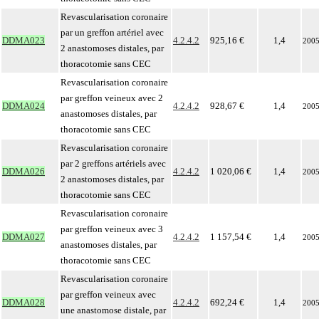
Revascularisation coronaire
par un greffon artériel avec
DDMA023
4.2.4.2
925,16 €
1,4
200
2 anastomoses distales, par
thoracotomie sans CEC
Revascularisation coronaire
par greffon veineux avec 2
DDMA024
4.2.4.2
928,67 €
1,4
200
anastomoses distales, par
thoracotomie sans CEC
Revascularisation coronaire
par 2 greffons artériels avec
DDMA026
4.2.4.2
1 020,06 €
1,4
200
2 anastomoses distales, par
thoracotomie sans CEC
Revascularisation coronaire
par greffon veineux avec 3
DDMA027
4.2.4.2
1 157,54 €
1,4
200
anastomoses distales, par
thoracotomie sans CEC
Revascularisation coronaire
par greffon veineux avec
DDMA028
4.2.4.2
692,24 €
1,4
200
une anastomose distale, par