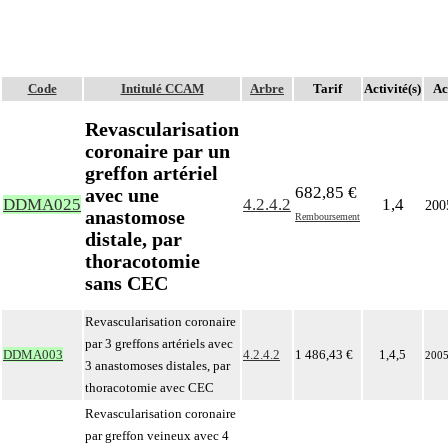
Code
Intitulé CCAM
Arbre
Tarif
Activité(s)
Ac
Revascularisation
coronaire par un
greffon artériel
682,85 €
avec une
DDMA025
4.2.4.2
1,4
200
anastomose
Remboursement
distale, par
thoracotomie
sans CEC
Revascularisation coronaire
par 3 greffons artériels avec
DDMA003
4.2.4.2
1 486,43 €
1,4,5
200
3 anastomoses distales, par
thoracotomie avec CEC
Revascularisation coronaire
par greffon veineux avec 4