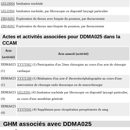
GELD004
Intubation trachéale
GELE004
Intubation trachéale, par fibroscopie ou dispositif laryngé particulier
ZBQA001
Exploration du thorax avec biopsie du poumon, par thoracotomie
ZBQA002
Exploration du thorax sans biopsie du poumon, par thoracotomie
Actes et activités associées pour DDMA025 dans la
CCAM
Acte
Acte associé (activité)
(activité)
DDMA025
YYYY062
(1) Participation d'un 2ème chirurgien au cours d'un acte de chirurgie
(1)
cardiaque
DDMA025
YYYY189
(1) Réalisation d'un acte d' électroéncéphalographie au cours d'une
(1)
intervention de chirurgie endo thoracique ou de neurochirurgie
DDMA025
GELE001
(4) Intubation trachéale par fibroscopie ou dispositif laryngé particulier,
(4)
au cours d'une anesthésie générale
DDMA025
YYYY041
(4) Supplément pour récupération peropératoire de sang
(4)
GHM associés avec DDMA025