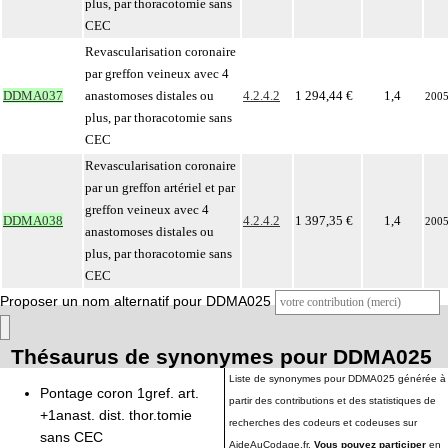
plus, par thoracotomie sans
CEC
Revascularisation coronaire
par greffon veineux avec 4
DDMA037
anastomoses distales ou
4.2.4.2
1 294,44 €
1,4
200
plus, par thoracotomie sans
CEC
Revascularisation coronaire
par un greffon artériel et par
greffon veineux avec 4
DDMA038
4.2.4.2
1 397,35 €
1,4
200
anastomoses distales ou
plus, par thoracotomie sans
CEC
Proposer un nom alternatif pour DDMA025
Thésaurus de synonymes pour DDMA025
Liste de synonymes pour DDMA025 générée à
Pontage coron 1gref. art.
partir des contributions et des statistiques de
+1anast. dist. thor.tomie
recherches des codeurs et codeuses sur
sans CEC
AideAuCodage.fr.
Vous pouvez participer
en