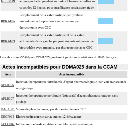
GLLD019
au masque facial pendant au moins 2 heures cumulées au
cours des 12 heures, pour insuffisance respiratoire aigüe
Remplacement de la valve aortique par prothèse
DBKA006
mécanique ou bioprothèse avec armature, par
thoracotomie avec CEC
Remplacement de la valve aortique et de la valve
DBKA009
atrioventriculaire gauche par prothèse mécanique ou par
bioprothèse avec armature, par thoracotomie avec CEC
Liste de codes CCAM pour DDMA025 générée à partir des statistiques du PMSI français
Actes incompatibles pour DDMA025 dans la CCAM
Acte
Acte incompatible
Injection thérapeutique intrathécale d'agent pharmacologique, par voie transcutanée
AFLB006
sans guidage
Injection thérapeutique péridurale [épidurale] d'agent pharmacologique, sans
AFLB007
guidage
DACA001
Suture de plaie du coeur, par thoracotomie sans CEC
DEQP003
Électrocardiographie sur au moins 12 dérivations
GELD002
Intubation trachéale en dehors d'un bloc médicotechnique