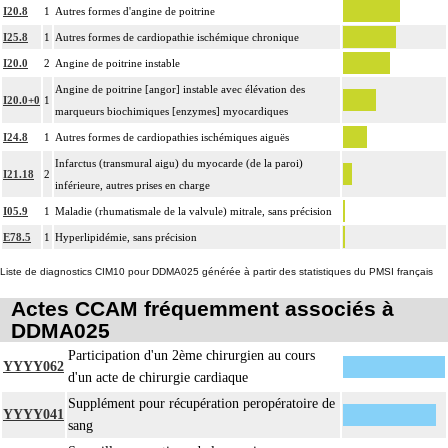
I20.8
1
Autres formes d'angine de poitrine
Par remplacement d'un vaisseau ou d'une structure vasculaire, on entend :
I25.8
1
Autres formes de cardiopathie ischémique chronique
4
résection d'un axe ou d'une structure vasculaire avec reconstruction par greffe
I20.0
2
Angine de poitrine instable
ou prothèse.
Angine de poitrine [angor] instable avec élévation des
Par thoracotomie, on entend : tout abord de la cavité thoracique - sternotomie,
I20.0+0
1
4
marqueurs biochimiques [enzymes] myocardiques
thoracotomie latérale, thoracotomie postérieure.
I24.8
1
Autres formes de cardiopathies ischémiques aiguës
La circulation extracorporelle [CEC] pour acte intrathoracique inclut, pour le
chirurgien, l'installation, la conduite de la circulation extracorporelle, et son
Infarctus (transmural aigu) du myocarde (de la paroi)
I21.18
2
ablation. Elle inclut les responsabilités suivantes :
inférieure, autres prises en charge
- décision de l'indication et choix de la technique
I05.9
1
Maladie (rhumatismale de la valvule) mitrale, sans précision
- pose et ablation des canules
E78.5
1
Hyperlipidémie, sans précision
4
- choix du niveau d'hypothermie
Liste de diagnostics CIM10 pour DDMA025 générée à partir des statistiques du PMSI français
- choix du débit de CEC
- décision d'arrêt circulatoire
Actes CCAM fréquemment associés à
- définition des protocoles de remplissage
DDMA025
- décision de cardioplégie
Participation d'un 2ème chirurgien au cours
- décision d'assistance circulatoire.
YYYY062
d'un acte de chirurgie cardiaque
4
La suture d'un vaisseau inclut l'angioplastie d'élargissement.
Supplément pour récupération peropératoire de
4
Le pontage artériel inclut la thromboendartériectomie de contigüité.
YYYY041
sang
Les actes sur le thorax, par thoracoscopie incluent l'évacuation de collection