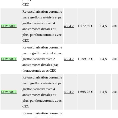
CEC
Revascularisation coronaire
par 2 greffons artériels et par
greffon veineux avec 4
DDMA009
4.2.4.2
1 572,69 €
1,4,5
200
anastomoses distales ou
plus, par thoracotomie avec
CEC
Revascularisation coronaire
par un greffon artériel et par
DDMA011
greffon veineux avec 2
4.2.4.2
1 159,95 €
1,4,5
200
anastomoses distales, par
thoracotomie avec CEC
Revascularisation coronaire
par 3 greffons artériels et par
greffon veineux avec 4
DDMA012
4.2.4.2
1 695,73 €
1,4,5
200
anastomoses distales ou
plus, par thoracotomie avec
CEC
Revascularisation coronaire