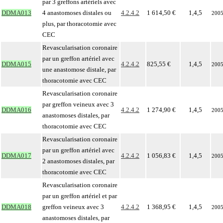
par 3 greffons artériels avec
DDMA013
4 anastomoses distales ou
4.2.4.2
1 614,50 €
1,4,5
200
plus, par thoracotomie avec
CEC
Revascularisation coronaire
par un greffon artériel avec
DDMA015
4.2.4.2
825,55 €
1,4,5
200
une anastomose distale, par
thoracotomie avec CEC
Revascularisation coronaire
par greffon veineux avec 3
DDMA016
4.2.4.2
1 274,90 €
1,4,5
200
anastomoses distales, par
thoracotomie avec CEC
Revascularisation coronaire
par un greffon artériel avec
DDMA017
4.2.4.2
1 056,83 €
1,4,5
200
2 anastomoses distales, par
thoracotomie avec CEC
Revascularisation coronaire
par un greffon artériel et par
DDMA018
greffon veineux avec 3
4.2.4.2
1 368,95 €
1,4,5
200
anastomoses distales, par