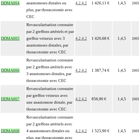
DDMA004
anastomoses distales ou
4.2.4.2
1 426,11 €
1,4,5
200
plus, par thoracotomie avec
CEC
Revascularisation coronaire
par 2 greffons artériels et par
DDMA005
greffon veineux avec 3
4.2.4.2
1 420,68 €
1,4,5
200
anastomoses distales, par
thoracotomie avec CEC
Revascularisation coronaire
par 2 greffons artériels avec
DDMA006
4.2.4.2
1 387,74 €
1,4,5
200
3 anastomoses distales, par
thoracotomie avec CEC
Revascularisation coronaire
par greffon veineux avec
DDMA007
4.2.4.2
856,90 €
1,4,5
200
une anastomose distale, par
thoracotomie avec CEC
Revascularisation coronaire
par 2 greffons artériels avec
DDMA008
4 anastomoses distales ou
4.2.4.2
1 525,90 €
1,4,5
200
plus, par thoracotomie avec