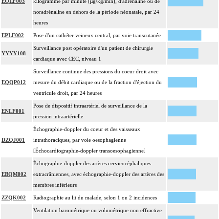
EQLF003
kilogramme par minute [µg/kg/min], d'adrénaline ou de
noradrénaline en dehors de la période néonatale, par 24
heures
EPLF002
Pose d'un cathéter veineux central, par voie transcutanée
Surveillance post opératoire d'un patient de chirurgie
YYYY108
cardiaque avec CEC, niveau 1
Surveillance continue des pressions du coeur droit avec
EQQP012
mesure du débit cardiaque ou de la fraction d'éjection du
ventricule droit, par 24 heures
Pose de dispositif intraartériel de surveillance de la
ENLF001
pression intraartérielle
Échographie-doppler du coeur et des vaisseaux
DZQJ001
intrathoraciques, par voie oesophagienne
[Échocardiographie-doppler transoesophagienne]
Échographie-doppler des artères cervicocéphaliques
EBQM002
extracrâniennes, avec échographie-doppler des artères des
membres inférieurs
ZZQK002
Radiographie au lit du malade, selon 1 ou 2 incidences
Ventilation barométrique ou volumétrique non effractive