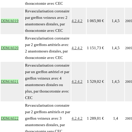
thoracotomie avec CEC
Revascularisation coronaire
par greffon veineux avec 2
DDMA019
4.2.4.2
1 065,90 €
1,4,5
200
anastomoses distales, par
thoracotomie avec CEC
Revascularisation coronaire
par 2 greffons artériels avec
DDMA020
4.2.4.2
1 151,73 €
1,4,5
200
2 anastomoses distales, par
thoracotomie avec CEC
Revascularisation coronaire
par un greffon artériel et par
greffon veineux avec 4
DDMA021
4.2.4.2
1 529,02 €
1,4,5
200
anastomoses distales ou
plus, par thoracotomie avec
CEC
Revascularisation coronaire
par 2 greffons artériels et par
DDMA022
greffon veineux avec 3
4.2.4.2
1 289,01 €
1,4
200
anastomoses distales, par
thoracotomie sans CEC