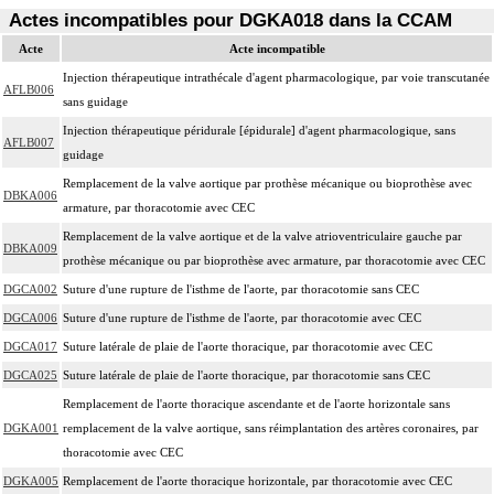
Actes incompatibles pour DGKA018 dans la CCAM
Acte
Acte incompatible
Injection thérapeutique intrathécale d'agent pharmacologique, par voie transcutanée
AFLB006
sans guidage
Injection thérapeutique péridurale [épidurale] d'agent pharmacologique, sans
AFLB007
guidage
Remplacement de la valve aortique par prothèse mécanique ou bioprothèse avec
DBKA006
armature, par thoracotomie avec CEC
Remplacement de la valve aortique et de la valve atrioventriculaire gauche par
DBKA009
prothèse mécanique ou par bioprothèse avec armature, par thoracotomie avec CEC
DGCA002
Suture d'une rupture de l'isthme de l'aorte, par thoracotomie sans CEC
DGCA006
Suture d'une rupture de l'isthme de l'aorte, par thoracotomie avec CEC
DGCA017
Suture latérale de plaie de l'aorte thoracique, par thoracotomie avec CEC
DGCA025
Suture latérale de plaie de l'aorte thoracique, par thoracotomie sans CEC
Remplacement de l'aorte thoracique ascendante et de l'aorte horizontale sans
DGKA001
remplacement de la valve aortique, sans réimplantation des artères coronaires, par
thoracotomie avec CEC
DGKA005
Remplacement de l'aorte thoracique horizontale, par thoracotomie avec CEC