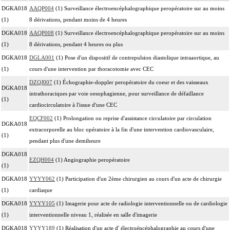
DGKA018
AAQP004
(1) Surveillance électroencéphalographique peropératoire sur au moins
(1)
8 dérivations, pendant moins de 4 heures
DGKA018
AAQP008
(1) Surveillance électroencéphalographique peropératoire sur au moins
(1)
8 dérivations, pendant 4 heures ou plus
DGKA018
DGLA001
(1) Pose d'un dispositif de contrepulsion diastolique intraaortique, au
(1)
cours d'une intervention par thoracotomie avec CEC
DZQJ007
(1) Échographie-doppler peropératoire du coeur et des vaisseaux
DGKA018
intrathoraciques par voie oesophagienne, pour surveillance de défaillance
(1)
cardiocirculatoire à l'issue d'une CEC
EQCF002
(1) Prolongation ou reprise d'assistance circulatoire par circulation
DGKA018
extracorporelle au bloc opératoire à la fin d'une intervention cardiovasculaire,
(1)
pendant plus d'une demiheure
DGKA018
EZQH004
(1) Angiographie peropératoire
(1)
DGKA018
YYYY062
(1) Participation d'un 2ème chirurgien au cours d'un acte de chirurgie
(1)
cardiaque
DGKA018
YYYY105
(1) Imagerie pour acte de radiologie interventionnelle ou de cardiologie
(1)
interventionnelle niveau 1, réalisée en salle d'imagerie
DGKA018
YYYY189
(1) Réalisation d'un acte d' électroéncéphalographie au cours d'une