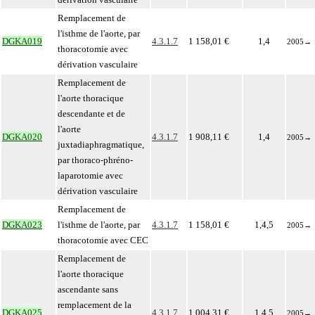
Remplacement de
l'isthme de l'aorte, par
DGKA019
4.3.1.7
1 158,01 €
1,4
2005
→
thoracotomie avec
dérivation vasculaire
Remplacement de
l'aorte thoracique
descendante et de
l'aorte
DGKA020
4.3.1.7
1 908,11 €
1,4
2005
→
juxtadiaphragmatique,
par thoraco-phréno-
laparotomie avec
dérivation vasculaire
Remplacement de
DGKA023
l'isthme de l'aorte, par
4.3.1.7
1 158,01 €
1,4,5
2005
→
thoracotomie avec CEC
Remplacement de
l'aorte thoracique
ascendante sans
remplacement de la
DGKA025
4.3.1.7
1 004,31 €
1,4,5
2005
→