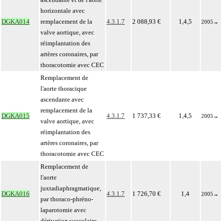
horizontale avec
DGKA014
remplacement de la
4.3.1.7
2 088,93 €
1,4,5
2005
→
valve aortique, avec
réimplantation des
artères coronaires, par
thoracotomie avec CEC
Remplacement de
l'aorte thoracique
ascendante avec
remplacement de la
DGKA015
4.3.1.7
1 737,33 €
1,4,5
2005
→
valve aortique, avec
réimplantation des
artères coronaires, par
thoracotomie avec CEC
Remplacement de
l'aorte
juxtadiaphragmatique,
DGKA016
4.3.1.7
1 726,70 €
1,4
2005
→
par thoraco-phréno-
laparotomie avec
dérivation vasculaire