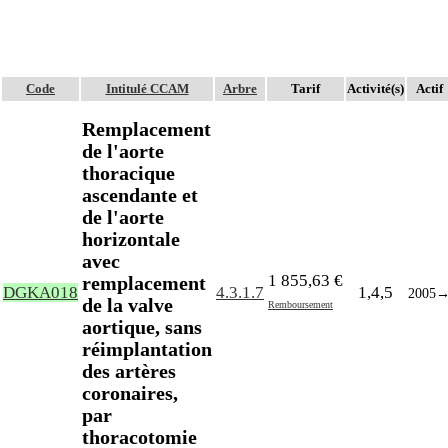
Code
Intitulé CCAM
Arbre
Tarif
Activité(s)
Actif
Remplacement
de l'aorte
thoracique
ascendante et
de l'aorte
horizontale
avec
1 855,63 €
remplacement
DGKA018
4.3.1.7
1,4,5
2005
de la valve
Remboursement
aortique, sans
réimplantation
des artères
coronaires,
par
thoracotomie