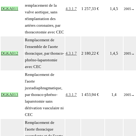
remplacement de la
DGKA011
4.3.1.7
1 257,33 €
1,4,5
2005
→
valve aortique, sans
réimplantation des
artères coronaires, par
thoracotomie avec CEC
Remplacement de
l'ensemble de l'aorte
DGKA012
thoracique, par thoraco-
4.3.1.7
2 180,22 €
1,4,5
2005
→
phréno-laparotomie
avec CEC
Remplacement de
l'aorte
juxtadiaphragmatique,
DGKA013
par thoraco-phréno-
4.3.1.7
1 453,94 €
1,4
2005
→
laparotomie sans
dérivation vasculaire ni
CEC
Remplacement de
l'aorte thoracique
ascendante et de l'aorte