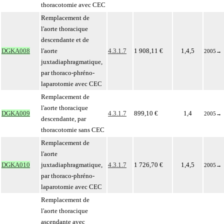
thoracotomie avec CEC
Remplacement de
l'aorte thoracique
descendante et de
DGKA008
l'aorte
4.3.1.7
1 908,11 €
1,4,5
2005
→
juxtadiaphragmatique,
par thoraco-phréno-
laparotomie avec CEC
Remplacement de
l'aorte thoracique
DGKA009
4.3.1.7
899,10 €
1,4
2005
→
descendante, par
thoracotomie sans CEC
Remplacement de
l'aorte
DGKA010
juxtadiaphragmatique,
4.3.1.7
1 726,70 €
1,4,5
2005
→
par thoraco-phréno-
laparotomie avec CEC
Remplacement de
l'aorte thoracique
ascendante avec