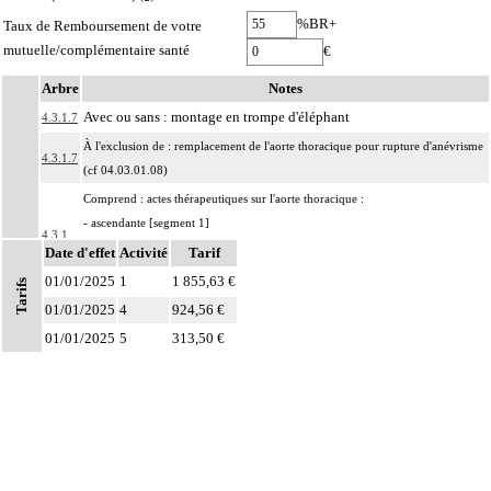
%BR+
Taux de Remboursement de votre
mutuelle/complémentaire santé
€
Arbre
Notes
Avec ou sans : montage en trompe d'éléphant
4.3.1.7
À l'exclusion de : remplacement de l'aorte thoracique pour rupture d'anévrisme
4.3.1.7
(cf 04.03.01.08)
Comprend : actes thérapeutiques sur l'aorte thoracique :
- ascendante [segment 1]
4.3.1
- horizontale [segment 2]
Date d'effet
Activité
Tarif
- descendante [segment 3]
01/01/2025
1
1 855,63 €
Tarifs
Par aorte juxtadiaphragmatique, on entend : partie terminale de l'aorte
01/01/2025
4
924,56 €
4.3.1
thoracique descendante [segment 3] et aorte abdominale suprarénale [segment
01/01/2025
5
313,50 €
4].
Par résection-anastomose d'un vaisseau, on entend : résection d'un axe
4
vasculaire avec restauration de la continuité par anastomose.
Par recanalisation intraluminale d'un vaisseau, on entend : rétablissement de la
4
circulation dans un vaisseau par forage guidé d'une néolumière au travers d'un
obstacle totalement obstructif. Elle inclut la dilatation du vaisseau.