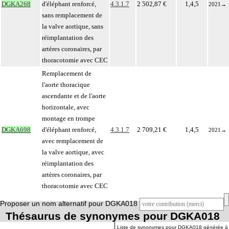
DGKA268
d'éléphant renforcé,
4.3.1.7
2 502,87 €
1,4,5
2021
→
sans remplacement de
la valve aortique, sans
réimplantation des
artères coronaires, par
thoracotomie avec CEC
Remplacement de
l'aorte thoracique
ascendante et de l'aorte
horizontale, avec
montage en trompe
DGKA698
d'éléphant renforcé,
4.3.1.7
2 709,21 €
1,4,5
2021
→
avec remplacement de
la valve aortique, avec
réimplantation des
artères coronaires, par
thoracotomie avec CEC
Proposer un nom alternatif pour DGKA018
Thésaurus de synonymes pour DGKA018
Liste de synonymes pour DGKA018 générée à