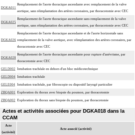
Remplacement de l'aorte thoracique ascendante avec remplacement de la valve
DGKA011
aortique, sans réimplantation des artères coronaires, par thoracotomie avec CEC
Remplacement de l'aorte thoracique ascendante sans remplacement de la valve
DGKA025
aortique, sans réimplantation des artères coronaires, par thoracotomie avec CEC
Remplacement de l'aorte thoracique ascendante et de l'aorte horizontale sans
DGKA026
remplacement de la valve aortique, avec réimplantation des artères coronaires, par
thoracotomie avec CEC
Remplacement de l'aorte thoracique ascendante pour rupture d'anévrisme, par
DGKA028
thoracotomie avec CEC
GELD002
Intubation trachéale en dehors d'un bloc médicotechnique
GELD004
Intubation trachéale
GELE004
Intubation trachéale, par fibroscopie ou dispositif laryngé particulier
ZBQA001
Exploration du thorax avec biopsie du poumon, par thoracotomie
ZBQA002
Exploration du thorax sans biopsie du poumon, par thoracotomie
Actes et activités associées pour DGKA018 dans la
CCAM
Acte
Acte associé (activité)
(activité)