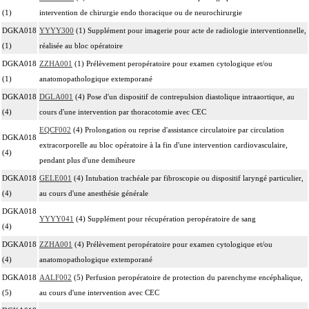
(1)
intervention de chirurgie endo thoracique ou de neurochirurgie
DGKA018
YYYY300
(1) Supplément pour imagerie pour acte de radiologie interventionnelle,
(1)
réalisée au bloc opératoire
DGKA018
ZZHA001
(1) Prélèvement peropératoire pour examen cytologique et/ou
(1)
anatomopathologique extemporané
DGKA018
DGLA001
(4) Pose d'un dispositif de contrepulsion diastolique intraaortique, au
(4)
cours d'une intervention par thoracotomie avec CEC
EQCF002
(4) Prolongation ou reprise d'assistance circulatoire par circulation
DGKA018
extracorporelle au bloc opératoire à la fin d'une intervention cardiovasculaire,
(4)
pendant plus d'une demiheure
DGKA018
GELE001
(4) Intubation trachéale par fibroscopie ou dispositif laryngé particulier,
(4)
au cours d'une anesthésie générale
DGKA018
YYYY041
(4) Supplément pour récupération peropératoire de sang
(4)
DGKA018
ZZHA001
(4) Prélèvement peropératoire pour examen cytologique et/ou
(4)
anatomopathologique extemporané
DGKA018
AALF002
(5) Perfusion peropératoire de protection du parenchyme encéphalique,
(5)
au cours d'une intervention avec CEC