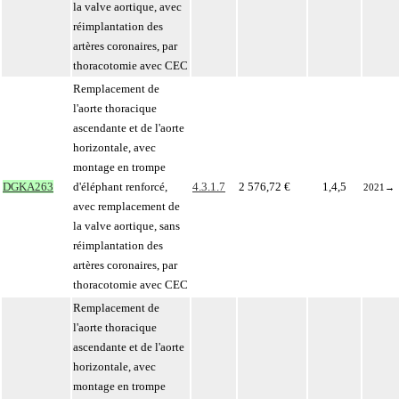
la valve aortique, avec
réimplantation des
artères coronaires, par
thoracotomie avec CEC
Remplacement de
l'aorte thoracique
ascendante et de l'aorte
horizontale, avec
montage en trompe
DGKA263
d'éléphant renforcé,
4.3.1.7
2 576,72 €
1,4,5
2021
→
avec remplacement de
la valve aortique, sans
réimplantation des
artères coronaires, par
thoracotomie avec CEC
Remplacement de
l'aorte thoracique
ascendante et de l'aorte
horizontale, avec
montage en trompe