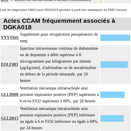
4
résection d'un axe ou d'une structure vasculaire avec reconstruction par greffe
Liste de diagnostics CIM10 pour DGKA018 générée à partir des statistiques du PMSI français
ou prothèse.
Par thoracotomie, on entend : tout abord de la cavité thoracique - sternotomie,
Actes CCAM fréquemment associés à
4
thoracotomie latérale, thoracotomie postérieure.
DGKA018
La circulation extracorporelle [CEC] pour acte intrathoracique inclut, pour le
Supplément pour récupération peropératoire de
YYYY041
chirurgien, l'installation, la conduite de la circulation extracorporelle, et son
sang
ablation. Elle inclut les responsabilités suivantes :
Injection intraveineuse continue de dobutamine
- décision de l'indication et choix de la technique
ou de dopamine à débit supérieur à 8
- pose et ablation des canules
microgrammes par kilogramme par minute
EQLF003
4
- choix du niveau d'hypothermie
[µg/kg/min], d'adrénaline ou de noradrénaline
- choix du débit de CEC
en dehors de la période néonatale, par 24
- décision d'arrêt circulatoire
heures
- définition des protocoles de remplissage
Ventilation mécanique intratrachéale avec
- décision de cardioplégie
GLLD008
pression expiratoire positive [PEP] supérieure à
- décision d'assistance circulatoire.
6 et/ou FiO2 supérieure à 60%, par 24 heures
4
La suture d'un vaisseau inclut l'angioplastie d'élargissement.
Ventilation mécanique intratrachéale avec
4
Le pontage artériel inclut la thromboendartériectomie de contigüité.
pression expiratoire positive [PEP] inférieure
GLLD015
Les actes sur le thorax, par thoracoscopie incluent l'évacuation de collection
ou égale à 6 et FiO2 inférieure ou égale à 60%,
4
intrathoracique associée, la pose de drain pleural et/ou péricardique.
par 24 heures