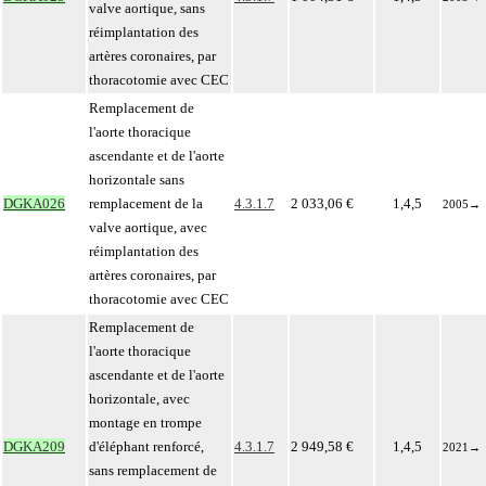
valve aortique, sans
réimplantation des
artères coronaires, par
thoracotomie avec CEC
Remplacement de
l'aorte thoracique
ascendante et de l'aorte
horizontale sans
DGKA026
remplacement de la
4.3.1.7
2 033,06 €
1,4,5
2005
→
valve aortique, avec
réimplantation des
artères coronaires, par
thoracotomie avec CEC
Remplacement de
l'aorte thoracique
ascendante et de l'aorte
horizontale, avec
montage en trompe
DGKA209
d'éléphant renforcé,
4.3.1.7
2 949,58 €
1,4,5
2021
→
sans remplacement de