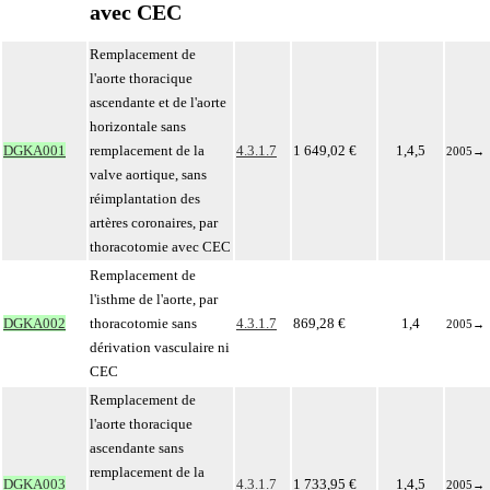
avec CEC
Remplacement de
l'aorte thoracique
ascendante et de l'aorte
horizontale sans
DGKA001
remplacement de la
4.3.1.7
1 649,02 €
1,4,5
2005
→
valve aortique, sans
réimplantation des
artères coronaires, par
thoracotomie avec CEC
Remplacement de
l'isthme de l'aorte, par
DGKA002
thoracotomie sans
4.3.1.7
869,28 €
1,4
2005
→
dérivation vasculaire ni
CEC
Remplacement de
l'aorte thoracique
ascendante sans
remplacement de la
DGKA003
4.3.1.7
1 733,95 €
1,4,5
2005
→