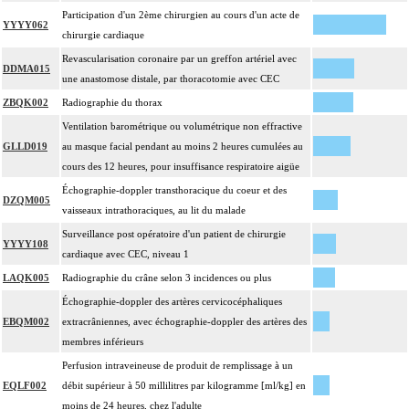
Les actes sur le thorax, par thoracotomie incluent l'évacuation de collection
Participation d'un 2ème chirurgien au cours d'un acte de
4
YYYY062
intrathoracique associée, la pose de drain pleural et/ou péricardique.
chirurgie cardiaque
Les actes avec dérivation vasculaire [shunt] incluent la pose d'une dérivation
Revascularisation coronaire par un greffon artériel avec
4
DDMA015
inerte ou pulsée, et son ablation.
une anastomose distale, par thoracotomie avec CEC
Facturation : les suppléments de numérisation ou la radioscopie de longue
ZBQK002
Radiographie du thorax
4
durée sous ampli de brillance (chapitre 19) ne peuvent pas être facturés avec les
Ventilation barométrique ou volumétrique non effractive
actes diagnostiques ou thérapeutiques de radiologie vasculaire
GLLD019
au masque facial pendant au moins 2 heures cumulées au
cours des 12 heures, pour insuffisance respiratoire aigüe
Échographie-doppler transthoracique du coeur et des
DZQM005
vaisseaux intrathoraciques, au lit du malade
Surveillance post opératoire d'un patient de chirurgie
YYYY108
cardiaque avec CEC, niveau 1
LAQK005
Radiographie du crâne selon 3 incidences ou plus
Échographie-doppler des artères cervicocéphaliques
EBQM002
extracrâniennes, avec échographie-doppler des artères des
membres inférieurs
Perfusion intraveineuse de produit de remplissage à un
EQLF002
débit supérieur à 50 millilitres par kilogramme [ml/kg] en
moins de 24 heures, chez l'adulte