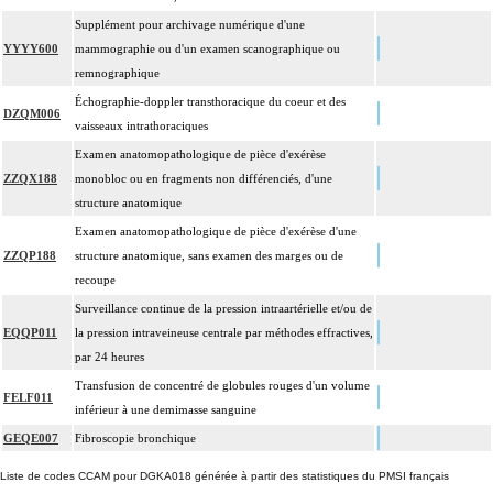
Supplément pour archivage numérique d'une
YYYY600
mammographie ou d'un examen scanographique ou
remnographique
Échographie-doppler transthoracique du coeur et des
DZQM006
vaisseaux intrathoraciques
Examen anatomopathologique de pièce d'exérèse
ZZQX188
monobloc ou en fragments non différenciés, d'une
structure anatomique
Examen anatomopathologique de pièce d'exérèse d'une
ZZQP188
structure anatomique, sans examen des marges ou de
recoupe
Surveillance continue de la pression intraartérielle et/ou de
EQQP011
la pression intraveineuse centrale par méthodes effractives,
par 24 heures
Transfusion de concentré de globules rouges d'un volume
FELF011
inférieur à une demimasse sanguine
GEQE007
Fibroscopie bronchique
Liste de codes CCAM pour DGKA018 générée à partir des statistiques du PMSI français