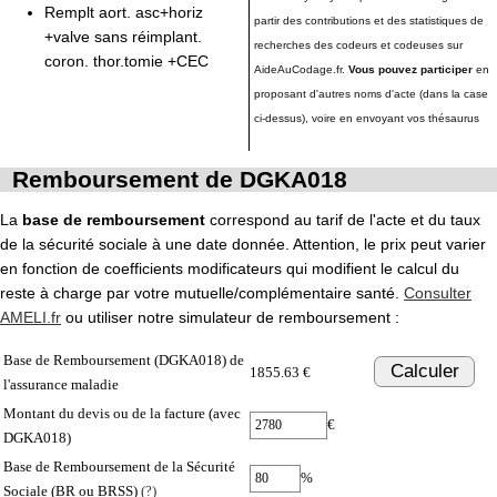
Remplt aort. asc+horiz
partir des contributions et des statistiques de
+valve sans réimplant.
recherches des codeurs et codeuses sur
coron. thor.tomie +CEC
AideAuCodage.fr.
Vous pouvez participer
en
proposant d'autres noms d'acte (dans la case
ci-dessus), voire en envoyant vos thésaurus
Remboursement de DGKA018
La
base de remboursement
correspond au tarif de l'acte et du taux
de la sécurité sociale à une date donnée. Attention, le prix peut varier
en fonction de coefficients modificateurs qui modifient le calcul du
reste à charge par votre mutuelle/complémentaire santé.
Consulter
AMELI.fr
ou utiliser notre simulateur de remboursement :
Base de Remboursement (DGKA018) de
Calculer
1855.63 €
l'assurance maladie
Montant du devis ou de la facture (avec
€
DGKA018)
Base de Remboursement de la Sécurité
%
Sociale (BR ou BRSS)
(?)