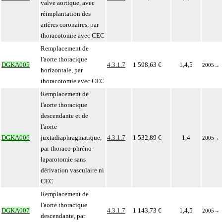
valve aortique, avec
réimplantation des
artères coronaires, par
thoracotomie avec CEC
Remplacement de
l'aorte thoracique
DGKA005
4.3.1.7
1 598,63 €
1,4,5
2005
→
horizontale, par
thoracotomie avec CEC
Remplacement de
l'aorte thoracique
descendante et de
l'aorte
DGKA006
juxtadiaphragmatique,
4.3.1.7
1 532,89 €
1,4
2005
→
par thoraco-phréno-
laparotomie sans
dérivation vasculaire ni
CEC
Remplacement de
l'aorte thoracique
DGKA007
4.3.1.7
1 143,73 €
1,4,5
2005
→
descendante, par