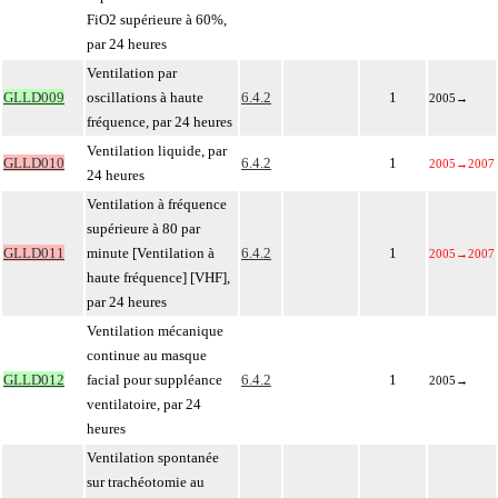
FiO2 supérieure à 60%,
par 24 heures
Ventilation par
GLLD009
oscillations à haute
6.4.2
1
2005
→
fréquence, par 24 heures
Ventilation liquide, par
GLLD010
6.4.2
1
2005
→
2007
24 heures
Ventilation à fréquence
supérieure à 80 par
GLLD011
minute [Ventilation à
6.4.2
1
2005
→
2007
haute fréquence] [VHF],
par 24 heures
Ventilation mécanique
continue au masque
GLLD012
facial pour suppléance
6.4.2
1
2005
→
ventilatoire, par 24
heures
Ventilation spontanée
sur trachéotomie au