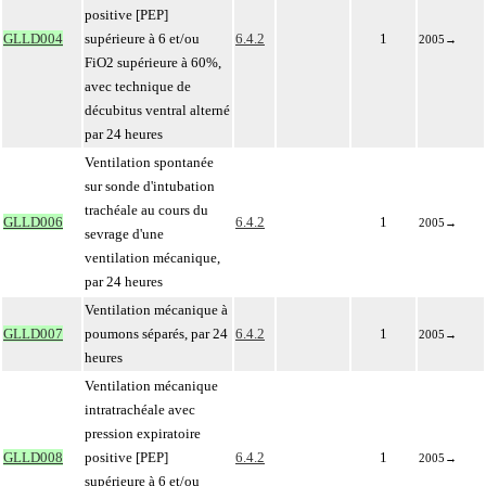
positive [PEP]
GLLD004
supérieure à 6 et/ou
6.4.2
1
2005
→
FiO2 supérieure à 60%,
avec technique de
décubitus ventral alterné
par 24 heures
Ventilation spontanée
sur sonde d'intubation
trachéale au cours du
GLLD006
6.4.2
1
2005
→
sevrage d'une
ventilation mécanique,
par 24 heures
Ventilation mécanique à
GLLD007
poumons séparés, par 24
6.4.2
1
2005
→
heures
Ventilation mécanique
intratrachéale avec
pression expiratoire
GLLD008
positive [PEP]
6.4.2
1
2005
→
supérieure à 6 et/ou