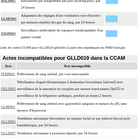
HSLD001
kilocalories par kilogramme par jour [kcal/kg/jour], par
24 heures
Adaptation des réglages d'une ventilation non effractive
GLMF001
par mesures répétées des gaz du sang, par 24 heures
Surveillance médicalisée du transport intrahospitalier d'un
ZZQP003
patient ventilé
Liste de codes CCAM pour GLLD019 générée à partir des statistiques du PMSI français
Actes incompatibles pour GLLD019 dans la CCAM
Acte
Acte incompatible
FEHB001
Prélèvement de sang artériel, par voie transcutanée
Nébulisation d'agent thérapeutique à destination bronchique [aérosol] avec
GELD005
surveillance de la saturation en oxygène par mesure transcutanée [SpO2] et
surveillance de la fréquence cardiaque, pendant au moins 2 heures
Prélèvement de sang artériel avec gazométrie sanguine et mesure du pH, sans
GLHF001
épreuve d'hyperoxie
Ventilation mécanique discontinue au masque facial ou par embout buccal pour
GLLD002
kinésithérapie, par 24 heures
GLLD007
Ventilation mécanique à poumons séparés, par 24 heures