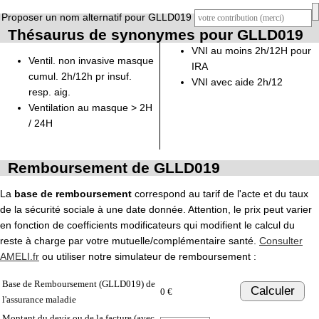
Proposer un nom alternatif pour GLLD019
Thésaurus de synonymes pour GLLD019
VNI au moins 2h/12H pour
Ventil. non invasive masque
IRA
cumul. 2h/12h pr insuf.
VNI avec aide 2h/12
resp. aig.
Ventilation au masque > 2H
/ 24H
Remboursement de GLLD019
La
base de remboursement
correspond au tarif de l'acte et du taux
de la sécurité sociale à une date donnée. Attention, le prix peut varier
en fonction de coefficients modificateurs qui modifient le calcul du
reste à charge par votre mutuelle/complémentaire santé.
Consulter
AMELI.fr
ou utiliser notre simulateur de remboursement :
Base de Remboursement (GLLD019) de
Calculer
0 €
l'assurance maladie
Montant du devis ou de la facture (avec