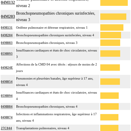
04M132
niveau 2
Bronchopneumopathies chroniques surinfectées,
04M203
niveau 3
04M131
Oedème pulmonaire et détresse respiratoire, niveau 1
04M204
Bronchopneumopathies chroniques surinfectées, niveau 4
04M083
Bronchopneumopathies chroniques, niveau 3
Insuffisances cardiaques et états de choc circulatoire, niveau
05M093
3
Affections de la CMD 04 avec décès : séjours de moins de 2
04M24E
jours
Pneumonies et pleurésies banales, âge supérieur à 17 ans,
04M054
niveau 4
Insuffisances cardiaques et états de choc circulatoire, niveau
05M094
4
04M084
Bronchopneumopathies chroniques, niveau 4
Infections et inflammations respiratoires, âge supérieur à 17
04M074
ans, niveau 4
27C044
Transplantations pulmonaires, niveau 4