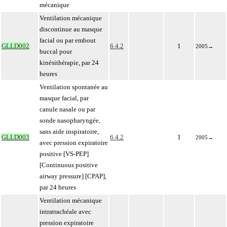
mécanique
Ventilation mécanique
discontinue au masque
facial ou par embout
GLLD002
6.4.2
1
2005
→
buccal pour
kinésithérapie, par 24
heures
Ventilation spontanée au
masque facial, par
canule nasale ou par
sonde nasopharyngée,
sans aide inspiratoire,
GLLD003
6.4.2
1
2005
→
avec pression expiratoire
positive [VS-PEP]
[Continuous positive
airway pressure] [CPAP],
par 24 heures
Ventilation mécanique
intratrachéale avec
pression expiratoire