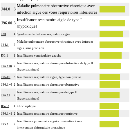
Maladie pulmonaire obstructive chronique avec
J44.0
3
infection aiguë des voies respiratoires inférieures
Insuffisance respiratoire aigüe de type I
J96.00
3
[hypoxique]
J80
4
Syndrome de détresse respiratoire aigüe
Maladie pulmonaire obstructive chronique avec épisodes
J44.1
2
aigus, sans précision
I50.1
1
Insuffisance ventriculaire gauche
Insuffisance respiratoire chronique obstructive de type II
J96.110
2
[hypercapnique]
J96.09
3
Insuffisance respiratoire aigüe, type non précisé
J96.1+0
2
Insuffisance respiratoire chronique obstructive
Insuffisance respiratoire chronique de type II
J96.11
2
[hypercapnique]
R57.2
4
Choc septique
J96.1+1
2
Insuffisance respiratoire chronique restrictive
Insuffisance pulmonaire aiguë consécutive à une
J95.1
2
intervention chirurgicale thoracique