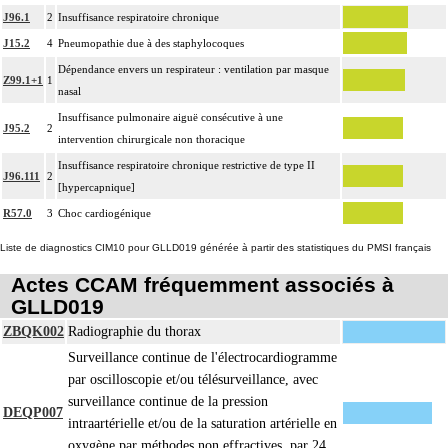
J96.1
2
Insuffisance respiratoire chronique
J15.2
4
Pneumopathie due à des staphylocoques
Dépendance envers un respirateur : ventilation par masque
Z99.1+1
1
nasal
Insuffisance pulmonaire aiguë consécutive à une
J95.2
2
intervention chirurgicale non thoracique
Insuffisance respiratoire chronique restrictive de type II
J96.111
2
[hypercapnique]
R57.0
3
Choc cardiogénique
Liste de diagnostics CIM10 pour GLLD019 générée à partir des statistiques du PMSI français
Actes CCAM fréquemment associés à
GLLD019
ZBQK002
Radiographie du thorax
Surveillance continue de l'électrocardiogramme
par oscilloscopie et/ou télésurveillance, avec
surveillance continue de la pression
DEQP007
intraartérielle et/ou de la saturation artérielle en
oxygène par méthodes non effractives, par 24