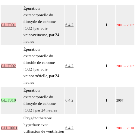
Épuration
extracorporelle du
dioxyde de carbone
GLJF001
6.4.2
1
2005
→
2007
[CO2] par voie
veinoveineuse, par 24
heures
Épuration
extracorporelle du
dioxide de carbone
GLJF002
6.4.2
1
2005
→
2007
[CO2] par voie
veinoartérielle, par 24
heures
Épuration
extracorporelle du
GLJF010
6.4.2
1
2007
→
dioxyde de carbone
[CO2], par 24 heures
Oxygénothérapie
hyperbare avec
GLLD001
6.4.2
1
2005
→
2010
utilisation de ventilation