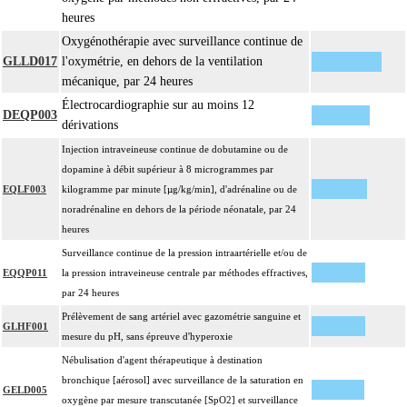
heures
Oxygénothérapie avec surveillance continue de
GLLD017
l'oxymétrie, en dehors de la ventilation
mécanique, par 24 heures
Électrocardiographie sur au moins 12
DEQP003
dérivations
Injection intraveineuse continue de dobutamine ou de
dopamine à débit supérieur à 8 microgrammes par
EQLF003
kilogramme par minute [µg/kg/min], d'adrénaline ou de
noradrénaline en dehors de la période néonatale, par 24
heures
Surveillance continue de la pression intraartérielle et/ou de
EQQP011
la pression intraveineuse centrale par méthodes effractives,
par 24 heures
Prélèvement de sang artériel avec gazométrie sanguine et
GLHF001
mesure du pH, sans épreuve d'hyperoxie
Nébulisation d'agent thérapeutique à destination
bronchique [aérosol] avec surveillance de la saturation en
GELD005
oxygène par mesure transcutanée [SpO2] et surveillance