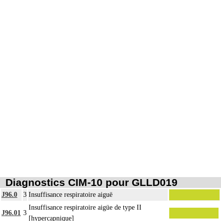
- définition des protocoles de remplissage
- décision de cardioplégie
- décision d'assistance circulatoire.
Les actes sur le thorax, par thoracoscopie incluent l'évacuation de collection
6
intrathoracique associée, la pose de drain pleural et/ou péricardique.
Les actes sur le thorax, par thoracotomie incluent l'évacuation de collection
6
intrathoracique associée, la pose de drain pleural et/ou péricardique.
Diagnostics CIM-10 pour GLLD019
J96.0
3
Insuffisance respiratoire aiguë
Insuffisance respiratoire aigüe de type II
J96.01
3
[hypercapnique]