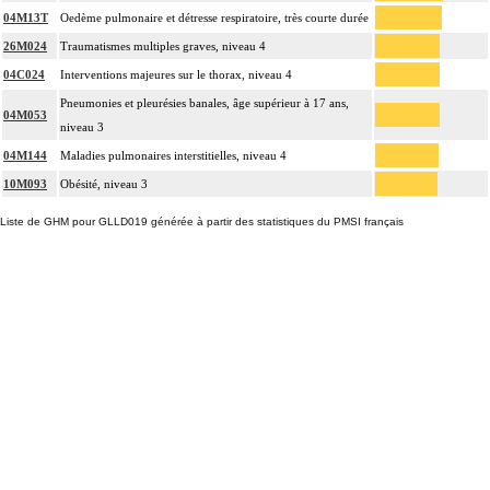
04M13T
Oedème pulmonaire et détresse respiratoire, très courte durée
26M024
Traumatismes multiples graves, niveau 4
04C024
Interventions majeures sur le thorax, niveau 4
Pneumonies et pleurésies banales, âge supérieur à 17 ans,
04M053
niveau 3
04M144
Maladies pulmonaires interstitielles, niveau 4
10M093
Obésité, niveau 3
Liste de GHM pour GLLD019 générée à partir des statistiques du PMSI français