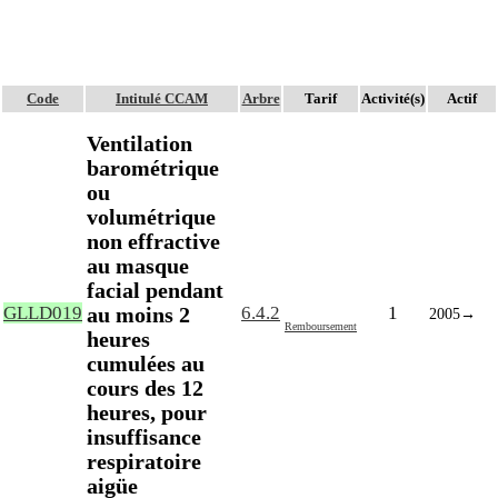
Code
Intitulé CCAM
Arbre
Tarif
Activité(s)
Actif
Ventilation
barométrique
ou
volumétrique
non effractive
au masque
facial pendant
au moins 2
GLLD019
6.4.2
1
2005
→
Remboursement
heures
cumulées au
cours des 12
heures, pour
insuffisance
respiratoire
aigüe