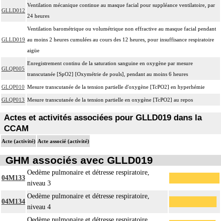
Ventilation mécanique continue au masque facial pour suppléance ventilatoire, par
GLLD012
24 heures
Ventilation barométrique ou volumétrique non effractive au masque facial pendant
GLLD019
au moins 2 heures cumulées au cours des 12 heures, pour insuffisance respiratoire
aigüe
Enregistrement continu de la saturation sanguine en oxygène par mesure
GLQP005
transcutanée [SpO2] [Oxymétrie de pouls], pendant au moins 6 heures
GLQP010
Mesure transcutanée de la tension partielle d'oxygène [TcPO2] en hyperhémie
GLQP013
Mesure transcutanée de la tension partielle en oxygène [TcPO2] au repos
Actes et activités associées pour GLLD019 dans la
CCAM
Acte (activité)
Acte associé (activité)
GHM associés avec GLLD019
Oedème pulmonaire et détresse respiratoire,
04M133
niveau 3
Oedème pulmonaire et détresse respiratoire,
04M134
niveau 4
Oedème pulmonaire et détresse respiratoire,