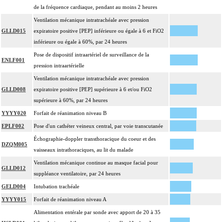
de la fréquence cardiaque, pendant au moins 2 heures
Ventilation mécanique intratrachéale avec pression
GLLD015
expiratoire positive [PEP] inférieure ou égale à 6 et FiO2
inférieure ou égale à 60%, par 24 heures
Pose de dispositif intraartériel de surveillance de la
ENLF001
pression intraartérielle
Ventilation mécanique intratrachéale avec pression
GLLD008
expiratoire positive [PEP] supérieure à 6 et/ou FiO2
supérieure à 60%, par 24 heures
YYYY020
Forfait de réanimation niveau B
EPLF002
Pose d'un cathéter veineux central, par voie transcutanée
Échographie-doppler transthoracique du coeur et des
DZQM005
vaisseaux intrathoraciques, au lit du malade
Ventilation mécanique continue au masque facial pour
GLLD012
suppléance ventilatoire, par 24 heures
GELD004
Intubation trachéale
YYYY015
Forfait de réanimation niveau A
Alimentation entérale par sonde avec apport de 20 à 35