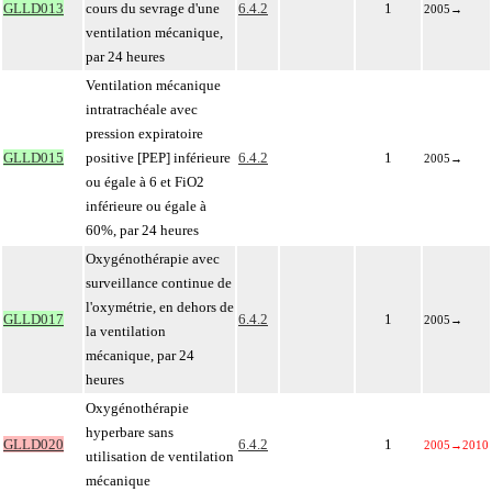
GLLD013
cours du sevrage d'une
6.4.2
1
2005
→
ventilation mécanique,
par 24 heures
Ventilation mécanique
intratrachéale avec
pression expiratoire
GLLD015
positive [PEP] inférieure
6.4.2
1
2005
→
ou égale à 6 et FiO2
inférieure ou égale à
60%, par 24 heures
Oxygénothérapie avec
surveillance continue de
l'oxymétrie, en dehors de
GLLD017
6.4.2
1
2005
→
la ventilation
mécanique, par 24
heures
Oxygénothérapie
hyperbare sans
GLLD020
6.4.2
1
2005
→
2010
utilisation de ventilation
mécanique