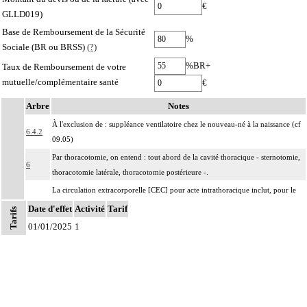
€
GLLD019)
Base de Remboursement de la Sécurité
%
Sociale (BR ou BRSS)
(?)
%BR+
Taux de Remboursement de votre
mutuelle/complémentaire santé
€
Arbre
Notes
À l'exclusion de : suppléance ventilatoire chez le nouveau-né à la naissance (cf
6.4.2
09.05)
Par thoracotomie, on entend : tout abord de la cavité thoracique - sternotomie,
6
thoracotomie latérale, thoracotomie postérieure -.
La circulation extracorporelle [CEC] pour acte intrathoracique inclut, pour le
chirurgien, l'installation, la conduite de la circulation extracorporelle, et son
Date d'effet
Activité
Tarif
Tarifs
ablation. Elle inclut les responsabilités suivantes :
01/01/2025
1
- décision de l'indication et choix de la technique
Notes
- pose et ablation des canules
6
- choix du niveau d'hypothermie
- choix du débit de CEC
- décision d'arrêt circulatoire