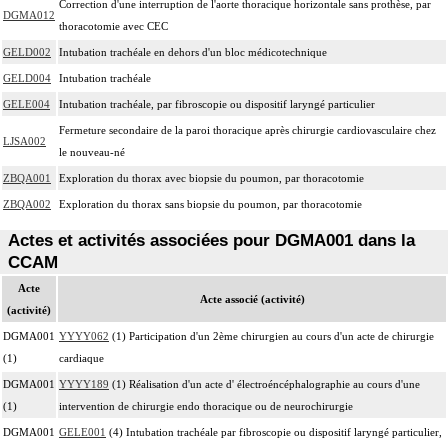
Correction d'une interruption de l'aorte thoracique horizontale sans prothèse, par
4
DGMA012
inerte ou pulsée, et son ablation.
thoracotomie avec CEC
Facturation : les suppléments de numérisation ou la radioscopie de longue
GELD002
Intubation trachéale en dehors d'un bloc médicotechnique
4
durée sous ampli de brillance (chapitre 19) ne peuvent pas être facturés avec les
GELD004
Intubation trachéale
actes diagnostiques ou thérapeutiques de radiologie vasculaire
GELE004
Intubation trachéale, par fibroscopie ou dispositif laryngé particulier
Fermeture secondaire de la paroi thoracique après chirurgie cardiovasculaire chez
LJSA002
le nouveau-né
ZBQA001
Exploration du thorax avec biopsie du poumon, par thoracotomie
ZBQA002
Exploration du thorax sans biopsie du poumon, par thoracotomie
Actes et activités associées pour DGMA001 dans la
CCAM
Acte
Acte associé (activité)
(activité)
DGMA001
YYYY062
(1) Participation d'un 2ème chirurgien au cours d'un acte de chirurgie
(1)
cardiaque
DGMA001
YYYY189
(1) Réalisation d'un acte d' électroéncéphalographie au cours d'une
(1)
intervention de chirurgie endo thoracique ou de neurochirurgie
DGMA001
GELE001
(4) Intubation trachéale par fibroscopie ou dispositif laryngé particulier,