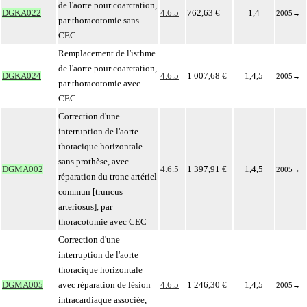
de l'aorte pour coarctation,
DGKA022
4.6.5
762,63 €
1,4
2005
→
par thoracotomie sans
CEC
Remplacement de l'isthme
de l'aorte pour coarctation,
DGKA024
4.6.5
1 007,68 €
1,4,5
2005
→
par thoracotomie avec
CEC
Correction d'une
interruption de l'aorte
thoracique horizontale
sans prothèse, avec
DGMA002
4.6.5
1 397,91 €
1,4,5
2005
→
réparation du tronc artériel
commun [truncus
arteriosus], par
thoracotomie avec CEC
Correction d'une
interruption de l'aorte
thoracique horizontale
DGMA005
avec réparation de lésion
4.6.5
1 246,30 €
1,4,5
2005
→
intracardiaque associée,