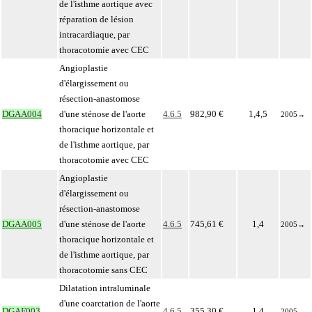
de l'isthme aortique avec
réparation de lésion
intracardiaque, par
thoracotomie avec CEC
Angioplastie
d'élargissement ou
résection-anastomose
DGAA004
d'une sténose de l'aorte
4.6.5
982,90 €
1,4,5
2005
→
thoracique horizontale et
de l'isthme aortique, par
thoracotomie avec CEC
Angioplastie
d'élargissement ou
résection-anastomose
DGAA005
d'une sténose de l'aorte
4.6.5
745,61 €
1,4
2005
→
thoracique horizontale et
de l'isthme aortique, par
thoracotomie sans CEC
Dilatation intraluminale
d'une coarctation de l'aorte
DGAF003
4.6.5
355,30 €
1,4
2005
→