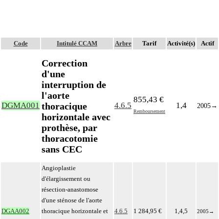
Code
Intitulé CCAM
Arbre
Tarif
Activité(s)
Actif
Correction
d'une
interruption de
l'aorte
855,43 €
thoracique
DGMA001
4.6.5
1,4
2005
→
Remboursement
horizontale avec
prothèse, par
thoracotomie
sans CEC
Angioplastie
d'élargissement ou
résection-anastomose
d'une sténose de l'aorte
DGAA002
thoracique horizontale et
4.6.5
1 284,95 €
1,4,5
2005
→