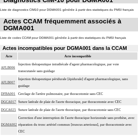
Par thoracotomie, on entend : tout abord de la cavité thoracique - sternotomie,
4
thoracotomie latérale, thoracotomie postérieure.
Liste de diagnostics CIM10 pour DGMA001 générée à partir des statistiques du PMSI français
La circulation extracorporelle [CEC] pour acte intrathoracique inclut, pour le
Actes CCAM fréquemment associés à
chirurgien, l'installation, la conduite de la circulation extracorporelle, et son
DGMA001
ablation. Elle inclut les responsabilités suivantes :
- décision de l'indication et choix de la technique
Liste de codes CCAM pour DGMA001 générée à partir des statistiques du PMSI français
- pose et ablation des canules
Actes incompatibles pour DGMA001 dans la CCAM
4
- choix du niveau d'hypothermie
Acte
Acte incompatible
- choix du débit de CEC
- décision d'arrêt circulatoire
Injection thérapeutique intrathécale d'agent pharmacologique, par voie
AFLB006
- définition des protocoles de remplissage
transcutanée sans guidage
- décision de cardioplégie
Injection thérapeutique péridurale [épidurale] d'agent pharmacologique, sans
AFLB007
- décision d'assistance circulatoire.
guidage
4
La suture d'un vaisseau inclut l'angioplastie d'élargissement.
DFBA001
Cerclage de l'artère pulmonaire, par thoracotomie sans CEC
4
Le pontage artériel inclut la thromboendartériectomie de contigüité.
DGCA017
Suture latérale de plaie de l'aorte thoracique, par thoracotomie avec CEC
Les actes sur le thorax, par thoracoscopie incluent l'évacuation de collection
DGCA025
Suture latérale de plaie de l'aorte thoracique, par thoracotomie sans CEC
4
intrathoracique associée, la pose de drain pleural et/ou péricardique.
Correction d'une interruption de l'aorte thoracique horizontale sans prothèse, avec
Les actes sur le thorax, par thoracotomie incluent l'évacuation de collection
DGMA002
réparation du tronc artériel commun [truncus arteriosus], par thoracotomie avec
4
intrathoracique associée, la pose de drain pleural et/ou péricardique.
CEC
Les actes avec dérivation vasculaire [shunt] incluent la pose d'une dérivation