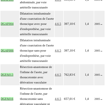
abdominale, par voie
artérielle transcutanée
Dilatation intraluminale
d'une coarctation de l'aorte
DGAF004
thoracique avec pose
4.6.5
397,10 €
1,4
2005
→
d'endoprothèse, par voie
artérielle transcutanée
Dilatation intraluminale
d'une coarctation de l'aorte
DGAF006
thoracique sans pose
4.6.5
397,10 €
1,4
2005
→
d'endoprothèse, par voie
artérielle transcutanée
Résection-anastomose de
l'isthme de l'aorte, par
DGFA013
4.6.5
762,83 €
1,4
2005
→
thoracotomie avec
dérivation vasculaire
Résection-anastomose de
l'isthme de l'aorte, par
DGFA016
thoracotomie sans
4.6.5
657,01 €
1,4
2005
→
dérivation vasculaire ni