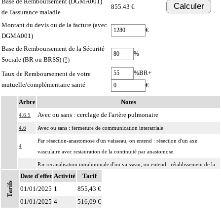
Base de Remboursement (DGMA001)
Calculer
855.43 €
de l'assurance maladie
Montant du devis ou de la facture (avec
€
DGMA001)
Base de Remboursement de la Sécurité
%
Sociale (BR ou BRSS)
(?)
%BR+
Taux de Remboursement de votre
mutuelle/complémentaire santé
€
Arbre
Notes
Avec ou sans : cerclage de l'artère pulmonaire
4.6.5
4.6
Avec ou sans : fermeture de communication interatriale
Par résection-anastomose d'un vaisseau, on entend : résection d'un axe
4
vasculaire avec restauration de la continuité par anastomose.
Par recanalisation intraluminale d'un vaisseau, on entend : rétablissement de la
4
Date d'effet
circulation dans un vaisseau par forage guidé d'une néolumière au travers d'un
Activité
Tarif
Tarifs
obstacle totalement obstructif. Elle inclut la dilatation du vaisseau.
01/01/2025
1
855,43 €
Par endoprothèse vasculaire, on entend : prothèse vasculaire non couverte,
01/01/2025
4
516,09 €
4
posée par voie vasculaire transcutanée.