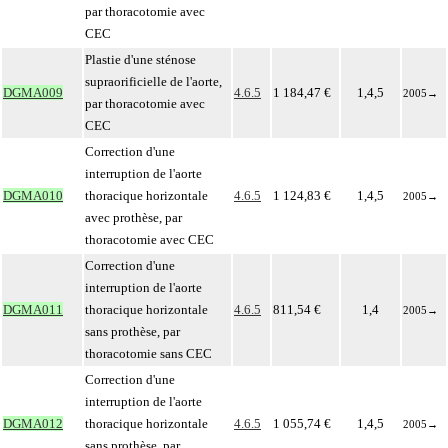
par thoracotomie avec
CEC
Plastie d'une sténose
supraorificielle de l'aorte,
DGMA009
4.6.5
1 184,47 €
1,4,5
2005
→
par thoracotomie avec
CEC
Correction d'une
interruption de l'aorte
DGMA010
thoracique horizontale
4.6.5
1 124,83 €
1,4,5
2005
→
avec prothèse, par
thoracotomie avec CEC
Correction d'une
interruption de l'aorte
DGMA011
thoracique horizontale
4.6.5
811,54 €
1,4
2005
→
sans prothèse, par
thoracotomie sans CEC
Correction d'une
interruption de l'aorte
DGMA012
thoracique horizontale
4.6.5
1 055,74 €
1,4,5
2005
→
sans prothèse, par