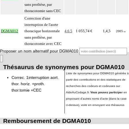
sans prothèse, par
thoracotomie sans CEC
Correction d'une
interruption de l'aorte
DGMA012
thoracique horizontale
4.6.5
1 055,74 €
1,4,5
2005
→
sans prothèse, par
thoracotomie avec CEC
Proposer un nom alternatif pour DGMA010
Thésaurus de synonymes pour DGMA010
Liste de synonymes pour DGMA010 générée à
Correc. 1interruption aort.
partir des contributions et des statistiques de
thor. horiz. +proth.
recherches des codeurs et codeuses sur
thor.tomie +CEC
AideAuCodage.fr.
Vous pouvez participer
en
proposant d'autres noms d'acte (dans la case
ci-dessus), voire en envoyant vos thésaurus
Remboursement de DGMA010