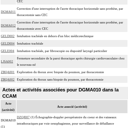
CEC
Correction d'une interruption de l'aorte thoracique horizontale sans prothèse, par
DGMA011
thoracotomie sans CEC
Correction d'une interruption de l'aorte thoracique horizontale sans prothèse, par
DGMA012
thoracotomie avec CEC
GELD002
Intubation trachéale en dehors d'un bloc médicotechnique
GELD004
Intubation trachéale
GELE004
Intubation trachéale, par fibroscopie ou dispositif laryngé particulier
Fermeture secondaire de la paroi thoracique après chirurgie cardiovasculaire chez
LJSA002
le nouveau-né
ZBQA001
Exploration du thorax avec biopsie du poumon, par thoracotomie
ZBQA002
Exploration du thorax sans biopsie du poumon, par thoracotomie
Actes et activités associées pour DGMA010 dans la
CCAM
Acte
Acte associé (activité)
(activité)
DZQJ007
(1) Échographie-doppler peropératoire du coeur et des vaisseaux
DGMA010
intrathoraciques par voie oesophagienne, pour surveillance de défaillance
(1)