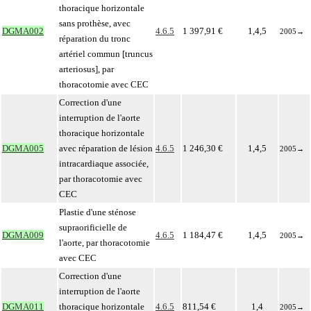
thoracique horizontale
sans prothèse, avec
DGMA002
4.6.5
1 397,91 €
1,4,5
2005
→
réparation du tronc
artériel commun [truncus
arteriosus], par
thoracotomie avec CEC
Correction d'une
interruption de l'aorte
thoracique horizontale
DGMA005
avec réparation de lésion
4.6.5
1 246,30 €
1,4,5
2005
→
intracardiaque associée,
par thoracotomie avec
CEC
Plastie d'une sténose
supraorificielle de
DGMA009
4.6.5
1 184,47 €
1,4,5
2005
→
l'aorte, par thoracotomie
avec CEC
Correction d'une
interruption de l'aorte
DGMA011
thoracique horizontale
4.6.5
811,54 €
1,4
2005
→