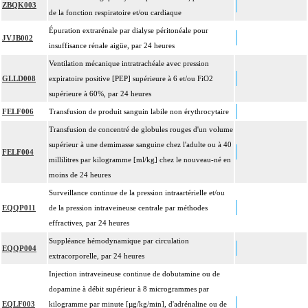
ZBQK003
4
Le pontage artériel inclut la thromboendartériectomie de contigüité.
de la fonction respiratoire et/ou cardiaque
Les actes sur le thorax, par thoracoscopie incluent l'évacuation de collection
Épuration extrarénale par dialyse péritonéale pour
4
JVJB002
intrathoracique associée, la pose de drain pleural et/ou péricardique.
insuffisance rénale aigüe, par 24 heures
Les actes sur le thorax, par thoracotomie incluent l'évacuation de collection
Ventilation mécanique intratrachéale avec pression
4
intrathoracique associée, la pose de drain pleural et/ou péricardique.
GLLD008
expiratoire positive [PEP] supérieure à 6 et/ou FiO2
Les actes avec dérivation vasculaire [shunt] incluent la pose d'une dérivation
supérieure à 60%, par 24 heures
4
inerte ou pulsée, et son ablation.
FELF006
Transfusion de produit sanguin labile non érythrocytaire
Facturation : les suppléments de numérisation ou la radioscopie de longue
Transfusion de concentré de globules rouges d'un volume
4
durée sous ampli de brillance (chapitre 19) ne peuvent pas être facturés avec les
supérieur à une demimasse sanguine chez l'adulte ou à 40
FELF004
actes diagnostiques ou thérapeutiques de radiologie vasculaire
millilitres par kilogramme [ml/kg] chez le nouveau-né en
moins de 24 heures
Surveillance continue de la pression intraartérielle et/ou
EQQP011
de la pression intraveineuse centrale par méthodes
effractives, par 24 heures
Suppléance hémodynamique par circulation
EQQP004
extracorporelle, par 24 heures
Injection intraveineuse continue de dobutamine ou de
dopamine à débit supérieur à 8 microgrammes par
EQLF003
kilogramme par minute [µg/kg/min], d'adrénaline ou de