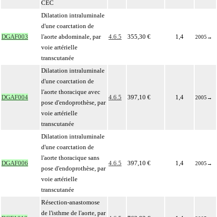
CEC
Dilatation intraluminale
d'une coarctation de
DGAF003
l'aorte abdominale, par
4.6.5
355,30 €
1,4
2005
→
voie artérielle
transcutanée
Dilatation intraluminale
d'une coarctation de
l'aorte thoracique avec
DGAF004
4.6.5
397,10 €
1,4
2005
→
pose d'endoprothèse, par
voie artérielle
transcutanée
Dilatation intraluminale
d'une coarctation de
l'aorte thoracique sans
DGAF006
4.6.5
397,10 €
1,4
2005
→
pose d'endoprothèse, par
voie artérielle
transcutanée
Résection-anastomose
de l'isthme de l'aorte, par