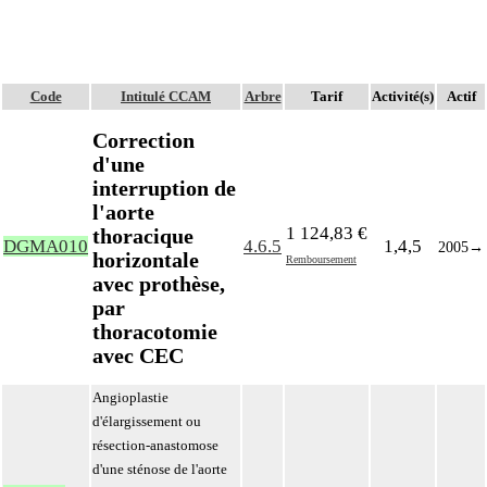
Code
Intitulé CCAM
Arbre
Tarif
Activité(s)
Actif
Correction
d'une
interruption de
l'aorte
1 124,83 €
thoracique
DGMA010
4.6.5
1,4,5
2005
→
horizontale
Remboursement
avec prothèse,
par
thoracotomie
avec CEC
Angioplastie
d'élargissement ou
résection-anastomose
d'une sténose de l'aorte