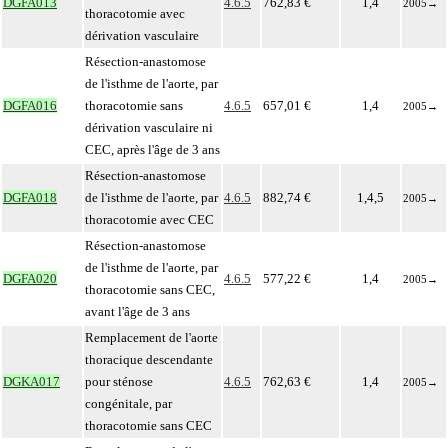
DGFA013
4.6.5
762,83 €
1,4
2005
→
thoracotomie avec
dérivation vasculaire
Résection-anastomose
de l'isthme de l'aorte, par
DGFA016
thoracotomie sans
4.6.5
657,01 €
1,4
2005
→
dérivation vasculaire ni
CEC, après l'âge de 3 ans
Résection-anastomose
DGFA018
de l'isthme de l'aorte, par
4.6.5
882,74 €
1,4,5
2005
→
thoracotomie avec CEC
Résection-anastomose
de l'isthme de l'aorte, par
DGFA020
4.6.5
577,22 €
1,4
2005
→
thoracotomie sans CEC,
avant l'âge de 3 ans
Remplacement de l'aorte
thoracique descendante
DGKA017
pour sténose
4.6.5
762,63 €
1,4
2005
→
congénitale, par
thoracotomie sans CEC