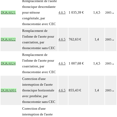
Remplacement de l'aorte
thoracique descendante
DGKA021
pour sténose
4.6.5
1 035,39 €
1,4,5
2005
→
congénitale, par
thoracotomie avec CEC
Remplacement de
l'isthme de l'aorte pour
DGKA022
4.6.5
762,63 €
1,4
2005
→
coarctation, par
thoracotomie sans CEC
Remplacement de
l'isthme de l'aorte pour
DGKA024
4.6.5
1 007,68 €
1,4,5
2005
→
coarctation, par
thoracotomie avec CEC
Correction d'une
interruption de l'aorte
DGMA001
thoracique horizontale
4.6.5
855,43 €
1,4
2005
→
avec prothèse, par
thoracotomie sans CEC
Correction d'une
interruption de l'aorte