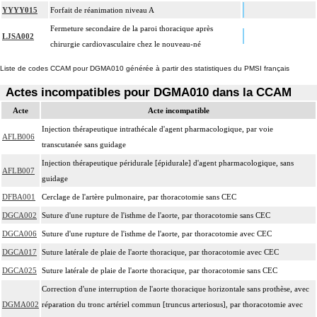
YYYY015
Forfait de réanimation niveau A
Fermeture secondaire de la paroi thoracique après
LJSA002
chirurgie cardiovasculaire chez le nouveau-né
Liste de codes CCAM pour DGMA010 générée à partir des statistiques du PMSI français
Actes incompatibles pour DGMA010 dans la CCAM
Acte
Acte incompatible
Injection thérapeutique intrathécale d'agent pharmacologique, par voie
AFLB006
transcutanée sans guidage
Injection thérapeutique péridurale [épidurale] d'agent pharmacologique, sans
AFLB007
guidage
DFBA001
Cerclage de l'artère pulmonaire, par thoracotomie sans CEC
DGCA002
Suture d'une rupture de l'isthme de l'aorte, par thoracotomie sans CEC
DGCA006
Suture d'une rupture de l'isthme de l'aorte, par thoracotomie avec CEC
DGCA017
Suture latérale de plaie de l'aorte thoracique, par thoracotomie avec CEC
DGCA025
Suture latérale de plaie de l'aorte thoracique, par thoracotomie sans CEC
Correction d'une interruption de l'aorte thoracique horizontale sans prothèse, avec
DGMA002
réparation du tronc artériel commun [truncus arteriosus], par thoracotomie avec