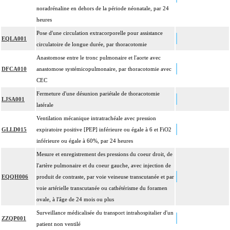
noradrénaline en dehors de la période néonatale, par 24
heures
Pose d'une circulation extracorporelle pour assistance
EQLA001
circulatoire de longue durée, par thoracotomie
Anastomose entre le tronc pulmonaire et l'aorte avec
DFCA010
anastomose systémicopulmonaire, par thoracotomie avec
CEC
Fermeture d'une désunion pariétale de thoracotomie
LJSA001
latérale
Ventilation mécanique intratrachéale avec pression
GLLD015
expiratoire positive [PEP] inférieure ou égale à 6 et FiO2
inférieure ou égale à 60%, par 24 heures
Mesure et enregistrement des pressions du coeur droit, de
l'artère pulmonaire et du coeur gauche, avec injection de
EQQH006
produit de contraste, par voie veineuse transcutanée et par
voie artérielle transcutanée ou cathétérisme du foramen
ovale, à l'âge de 24 mois ou plus
Surveillance médicalisée du transport intrahospitalier d'un
ZZQP001
patient non ventilé