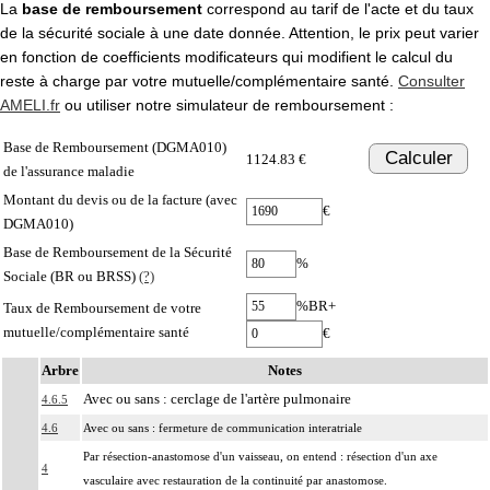
La
base de remboursement
correspond au tarif de l'acte et du taux
de la sécurité sociale à une date donnée. Attention, le prix peut varier
en fonction de coefficients modificateurs qui modifient le calcul du
reste à charge par votre mutuelle/complémentaire santé.
Consulter
AMELI.fr
ou utiliser notre simulateur de remboursement :
Base de Remboursement (DGMA010)
Calculer
1124.83 €
de l'assurance maladie
Montant du devis ou de la facture (avec
€
DGMA010)
Base de Remboursement de la Sécurité
%
Sociale (BR ou BRSS)
(?)
%BR+
Taux de Remboursement de votre
mutuelle/complémentaire santé
€
Arbre
Notes
Avec ou sans : cerclage de l'artère pulmonaire
4.6.5
4.6
Avec ou sans : fermeture de communication interatriale
Par résection-anastomose d'un vaisseau, on entend : résection d'un axe
4
vasculaire avec restauration de la continuité par anastomose.