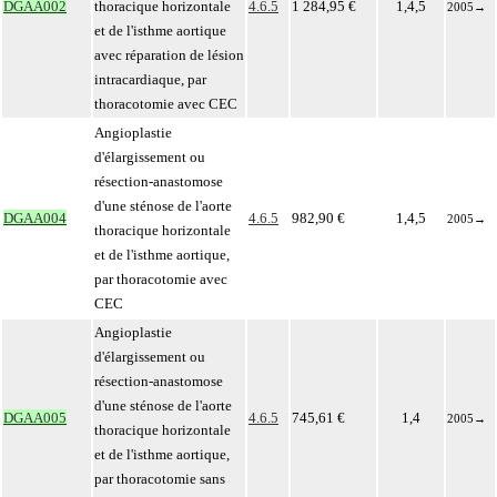
DGAA002
thoracique horizontale
4.6.5
1 284,95 €
1,4,5
2005
→
et de l'isthme aortique
avec réparation de lésion
intracardiaque, par
thoracotomie avec CEC
Angioplastie
d'élargissement ou
résection-anastomose
d'une sténose de l'aorte
DGAA004
4.6.5
982,90 €
1,4,5
2005
→
thoracique horizontale
et de l'isthme aortique,
par thoracotomie avec
CEC
Angioplastie
d'élargissement ou
résection-anastomose
d'une sténose de l'aorte
DGAA005
4.6.5
745,61 €
1,4
2005
→
thoracique horizontale
et de l'isthme aortique,
par thoracotomie sans