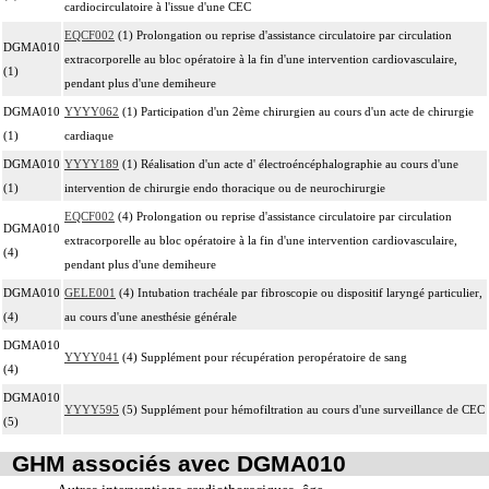
cardiocirculatoire à l'issue d'une CEC
EQCF002
(1) Prolongation ou reprise d'assistance circulatoire par circulation
DGMA010
extracorporelle au bloc opératoire à la fin d'une intervention cardiovasculaire,
(1)
pendant plus d'une demiheure
DGMA010
YYYY062
(1) Participation d'un 2ème chirurgien au cours d'un acte de chirurgie
(1)
cardiaque
DGMA010
YYYY189
(1) Réalisation d'un acte d' électroéncéphalographie au cours d'une
(1)
intervention de chirurgie endo thoracique ou de neurochirurgie
EQCF002
(4) Prolongation ou reprise d'assistance circulatoire par circulation
DGMA010
extracorporelle au bloc opératoire à la fin d'une intervention cardiovasculaire,
(4)
pendant plus d'une demiheure
DGMA010
GELE001
(4) Intubation trachéale par fibroscopie ou dispositif laryngé particulier,
(4)
au cours d'une anesthésie générale
DGMA010
YYYY041
(4) Supplément pour récupération peropératoire de sang
(4)
DGMA010
YYYY595
(5) Supplément pour hémofiltration au cours d'une surveillance de CEC
(5)
GHM associés avec DGMA010