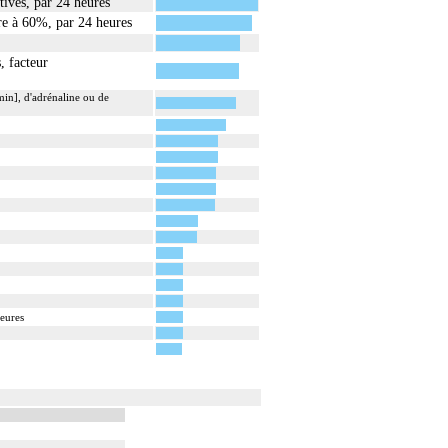
tives, par 24 heures
ure à 60%, par 24 heures
, facteur
in], d'adrénaline ou de
eures