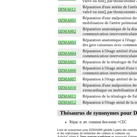
valvé ou non], par thoracotomi
Réparation d'une atrésie de l'ar
DFMA012
valvé ou non], par thoracotomi
Réparation d'une malposition des
DZMA001
mobilisation de l'artère pulmona
Réparation anatomique de la disc
DZMA002
communication interventriculaire
Réparation anatomique à l'étage ar
DZMA003
des gros vaisseaux avec communi
Réparation à l'étage artériel d'u
DZMA004
communication interventriculair
DZMA005
Réparation de la tétralogie de F
Réparation à l'étage atrial d'une
DZMA006
communication interventriculair
DZMA007
Réparation à l'étage artériel de 
Réparation d'une malposition des
DZMA010
extracardiaque ou mobilisation d
DZMA011
Réparation de la tétralogie de F
DZMA012
Réparation à l'étage atrial de la
Thésaurus de synonymes pour
Répar. tr. art. commun thor.tomie +CEC
Liste de synonymes pour DZMA009 générée à partir des contrib
et des statistiques de recherches des codeurs et codeuses sur
AideAuCodage.fr.
Vous pouvez participer
en proposant d'autre