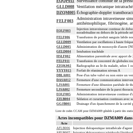
EQQP011
Surveillance continue de la pressi
GLLD008
Ventilation mécanique intratraché
DZQM005
Échographie-doppler transthoraciq
Administration intraveineuse simu
FELF003
antihémophilique, fibrinogène, a
Injection intraveineuse continue de dob
EQLF003
noradrénaline en dehors de la période né
FELF006
Transfusion de produit sanguin labile no
GLLD009
Ventilation par oscillations à haute fréq
GLLD005
Administration de monoxyde d'azote [NO]
GELD004
Intubation trachéale
HSLF002
Alimentation parentérale avec apport de 
FELF011
Transfusion de concentré de globules ro
ZZQK002
Radiographie au lit du malade, selon 1 o
YYYY015
Forfait de réanimation niveau A
DBLA001
Pose d'un tube valvé ou non entre un ven
DASA012
Fermeture d'une communication intervent
LJSA001
Fermeture d'une désunion pariétale de th
LJSA002
Fermeture secondaire de la paroi thoraci
EQLF005
Administration intraveineuse continue 
ZZLB004
Sédation et curarisation continues avec su
GGJB001
Drainage d'un épanchement de la cavité p
Liste de codes CCAM pour DZMA009 générée à partir des statis
Actes incompatibles pour DZMA009 dan
Acte
AFLB006
Injection thérapeutique intrathécale d'agen
AFLB007
Injection thérapeutique péridurale [épidur