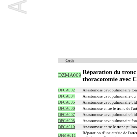
Code
Réparation du tronc 
DZMA009
thoracotomie avec 
DFCA002
Anastomose cavopulmonaire fonc
DFCA004
Anastomose cavopulmonaire ou a
DFCA005
Anastomose cavopulmonaire bidi
DFCA006
Anastomose entre le tronc de l'a
DFCA007
Anastomose cavopulmonaire bidi
DFCA008
Anastomose cavopulmonaire fonc
DFCA010
Anastomose entre le tronc pulmo
Réparation d'une atrésie de l'ar
DFMA011