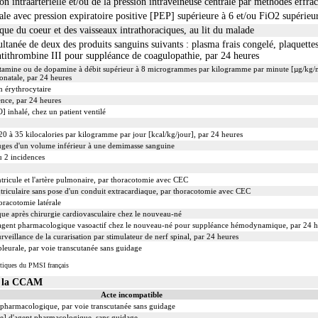
on intraartérielle et/ou de la pression intraveineuse centrale par méthodes effrac
ale avec pression expiratoire positive [PEP] supérieure à 6 et/ou FiO2 supérie
ue du coeur et des vaisseaux intrathoraciques, au lit du malade
ltanée de deux des produits sanguins suivants : plasma frais congelé, plaquettes
ntithrombine III pour suppléance de coagulopathie, par 24 heures
utamine ou de dopamine à débit supérieur à 8 microgrammes par kilogramme par minute [µg/kg/m
onatale, par 24 heures
n érythrocytaire
uence, par 24 heures
 inhalé, chez un patient ventilé
20 à 35 kilocalories par kilogramme par jour [kcal/kg/jour], par 24 heures
uges d'un volume inférieur à une demimasse sanguine
u 2 incidences
tricule et l'artère pulmonaire, par thoracotomie avec CEC
riculaire sans pose d'un conduit extracardiaque, par thoracotomie avec CEC
oracotomie latérale
que après chirurgie cardiovasculaire chez le nouveau-né
d'agent pharmacologique vasoactif chez le nouveau-né pour suppléance hémodynamique, par 24 h
rveillance de la curarisation par stimulateur de nerf spinal, par 24 heures
leurale, par voie transcutanée sans guidage
tiques du PMSI français
s la CCAM
Acte incompatible
t pharmacologique, par voie transcutanée sans guidage
ale] d'agent pharmacologique, sans guidage