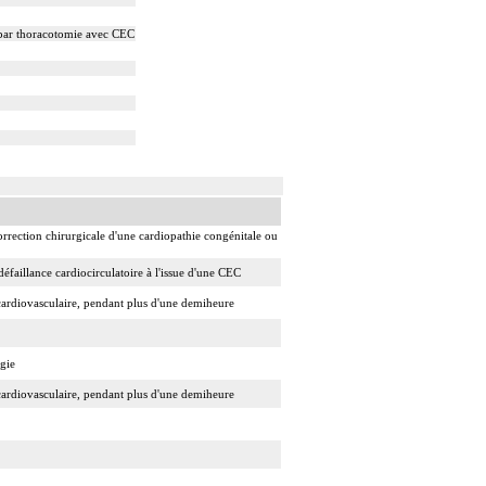
, par thoracotomie avec CEC
rrection chirurgicale d'une cardiopathie congénitale ou
faillance cardiocirculatoire à l'issue d'une CEC
n cardiovasculaire, pendant plus d'une demiheure
gie
n cardiovasculaire, pendant plus d'une demiheure