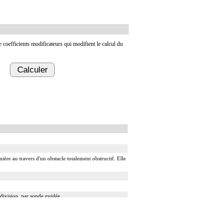
de coefficients modificateurs qui modifient le calcul du
Calculer
ière au travers d'un obstacle totalement obstructif. Elle
 division, par sonde guidée.
 guidé.