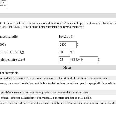
ci
) !
rez les
te et du taux de la sécurité sociale à une date donnée. Attention, le prix peut varier en fonction 
.
Consulter AMELI.fr
ou utiliser notre simulateur de remboursement :
ance maladie
1642.61 €
009)
€
e (BR ou BRSS)
(?)
%
plémentaire santé
%BR+
€
Notes
on interatriale
on entend : résection d'un axe vasculaire avec restauration de la continuité par anastomose.
isseau, on entend : rétablissement de la circulation dans un vaisseau par forage guidé d'une néolum
 prothèse vasculaire non couverte, posée par voie vasculaire transcutanée.
n entend : acte par cathétérisme d'un vaisseau par microcathéter coaxial guidé.
rsélectif, on entend : acte par cathétérisme d'une branche d'un vaisseau quel que soit son ordre de
d : acte par cathétérisme du tronc d'un vaisseau principal - aorte, veine cave - par sonde guidée.
ranscutanée, on entend : acte par injection transcutanée directe dans un vaisseau, sans cathétérisme