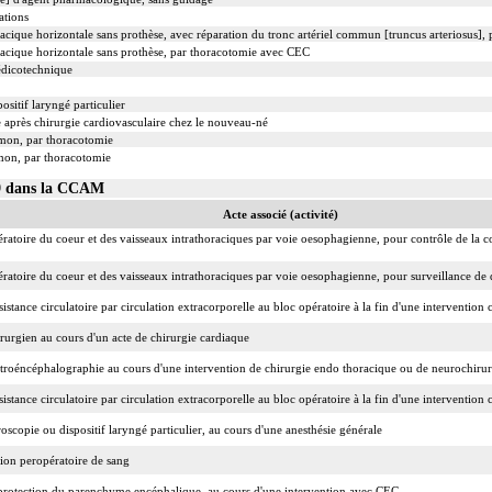
ations
oracique horizontale sans prothèse, avec réparation du tronc artériel commun [truncus arteriosus]
oracique horizontale sans prothèse, par thoracotomie avec CEC
édicotechnique
ositif laryngé particulier
 après chirurgie cardiovasculaire chez le nouveau-né
mon, par thoracotomie
mon, par thoracotomie
09 dans la CCAM
Acte associé (activité)
toire du coeur et des vaisseaux intrathoraciques par voie oesophagienne, pour contrôle de la co
toire du coeur et des vaisseaux intrathoraciques par voie oesophagienne, pour surveillance de dé
sistance circulatoire par circulation extracorporelle au bloc opératoire à la fin d'une interventio
rurgien au cours d'un acte de chirurgie cardiaque
ectroéncéphalographie au cours d'une intervention de chirurgie endo thoracique ou de neurochirur
sistance circulatoire par circulation extracorporelle au bloc opératoire à la fin d'une interventio
roscopie ou dispositif laryngé particulier, au cours d'une anesthésie générale
ion peropératoire de sang
 protection du parenchyme encéphalique, au cours d'une intervention avec CEC