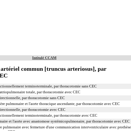
Intitulé CCAM
artériel commun [truncus arteriosus], par
CEC
tionnellement terminoterminale, par thoracotomie sans CEC
triopulmonaire totale, par thoracotomie avec CEC
rectionnelle, par thoracotomie sans CEC
rtère pulmonaire et l'aorte thoracique ascendante, par thoracotomie avec CEC
rectionnelle, par thoracotomie avec CEC
tionnellement terminoterminale, par thoracotomie avec CEC
naire et l'aorte avec anastomose systémicopulmonaire, par thoracotomie avec CEC
tère pulmonaire avec fermeture d'une communication interventriculaire avec prothèse