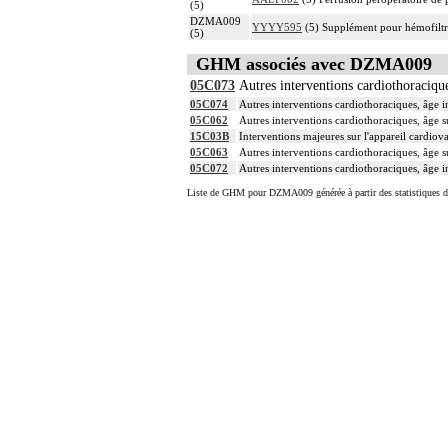
(5)
DZMA009
YYYY595
(5) Supplément pour hémofiltra
(5)
GHM associés avec DZMA009
05C073
Autres interventions cardiothoracique
05C074
Autres interventions cardiothoraciques, âge in
05C062
Autres interventions cardiothoraciques, âge su
15C03B
Interventions majeures sur l'appareil cardio
05C063
Autres interventions cardiothoraciques, âge su
05C072
Autres interventions cardiothoraciques, âge in
Liste de GHM pour DZMA009 générée à partir des statistiques 