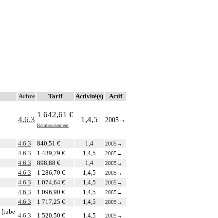
Arbre
Tarif
Activité(s)
Actif
1 642,61 €
4.6.3
1,4,5
2005
→
Remboursement
4.6.3
840,51 €
1,4
2005
→
4.6.3
1 439,79 €
1,4,5
2005
→
4.6.3
898,88 €
1,4
2005
→
4.6.3
1 286,70 €
1,4,5
2005
→
4.6.3
1 074,64 €
1,4,5
2005
→
4.6.3
1 096,90 €
1,4,5
2005
→
4.6.3
1 717,25 €
1,4,5
2005
→
 [tube
4.6.3
1 520,50 €
1,4,5
2005
→