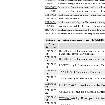
DEQP003
Électrocardiographie sur au moins 12 dériv
DGMA002
Correction d'une interruption de l'aorte th
DGMA012
Correction d'une interruption de l'aorte th
GELD002
Intubation trachéale en dehors d'un bloc m
GELD004
Intubation trachéale
GELE004
Intubation trachéale, par fibroscopie ou disp
LJSA002
Fermeture secondaire de la paroi thoracique
ZBQA001
Exploration du thorax avec biopsie du pou
ZBQA002
Exploration du thorax sans biopsie du pou
Actes et activités associées pour DZMA0
Acte
(activité)
DZMA009
DZQJ002
(1) Échographie-doppler peropéra
(1)
d'une valvopathie [valvulopathie]
DZMA009
DZQJ007
(1) Échographie-doppler peropéra
(1)
DZMA009
EQCF002
(1) Prolongation ou reprise d'as
(1)
DZMA009
YYYY062
(1) Participation d'un 2ème chi
(1)
DZMA009
YYYY189
(1) Réalisation d'un acte d' él
(1)
DZMA009
EQCF002
(4) Prolongation ou reprise d'as
(4)
DZMA009
GELE001
(4) Intubation trachéale par fib
(4)
DZMA009
YYYY041
(4) Supplément pour récupérat
(4)
DZMA009
AALF002
(5) Perfusion peropératoire de