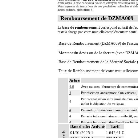
d'acte (dans la case ci-dessus), voire en envoyant vos thésaurus (
i
Vous gagnerez du temps lors de vos prochaines recherches et aide
autres codeurs, alors merci !
Remboursement de DZMA009
La
base de remboursement
correspond au tarif de l'ac
reste à charge par votre mutuelle/complémentaire santé
Base de Remboursement (DZMA009) de l'assur
Montant du devis ou de la facture (avec DZMA
Base de Remboursement de la Sécurité Social
Taux de Remboursement de votre mutuelle/com
Arbre
4.6
Avec ou sans : fermeture de communicati
4
Par résection-anastomose d'un vaisseau, 
Par recanalisation intraluminale d'un va
4
inclut la dilatation du vaisseau.
4
Par endoprothèse vasculaire, on entend :
4
Par acte intravasculaire suprasélectif, o
4
Par acte intravasculaire sélectif ou hype
Date d'effet
Activité
Tarif
4
Par acte intravasculaire global, on enten
01/01/2025
1
1 642,61 €
Tarifs
4
Par acte, par injection intravasculaire t