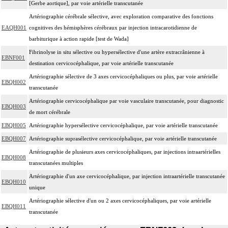
[Gerbe aortique], par voie artérielle transcutanée
Artériographie cérébrale sélective, avec exploration comparative des fonctions
EAQH001
cognitives des hémisphères cérébraux par injection intracarotidienne de
barbiturique à action rapide [test de Wada]
Fibrinolyse in situ sélective ou hypersélective d'une artère extracrânienne à
EBNF001
destination cervicocéphalique, par voie artérielle transcutanée
Artériographie sélective de 3 axes cervicocéphaliques ou plus, par voie artérielle
EBQH002
transcutanée
Artériographie cervicocéphalique par voie vasculaire transcutanée, pour diagnostic
EBQH003
de mort cérébrale
EBQH005
Artériographie hypersélective cervicocéphalique, par voie artérielle transcutanée
EBQH007
Artériographie suprasélective cervicocéphalique, par voie artérielle transcutanée
Artériographie de plusieurs axes cervicocéphaliques, par injections intraartérielles
EBQH008
transcutanées multiples
Artériographie d'un axe cervicocéphalique, par injection intraartérielle transcutanée
EBQH010
unique
Artériographie sélective d'un ou 2 axes cervicocéphaliques, par voie artérielle
EBQH011
transcutanée