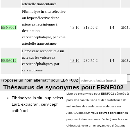
artérielle transcutanée
Fibrinolyse in situ sélective
ou hypersélective d'une
artère extracrânienne à
EBNF001
4.3.10
313,50 €
1,4
2005
destination
cervicocéphalique, par voie
artérielle transcutanée
Hémostase secondaire à un
acte sur les vaisseaux
EBSA012
4.3.10
230,75 €
1,4
2005
cervicocéphaliques, par
cervicotomie
Proposer un nom alternatif pour EBNF002
Thésaurus de synonymes pour EBNF002
Liste de synonymes pour EBNF002 générée à
Fibrinolyse in situ sup.sélect
partir des contributions et des statistiques de
1art. extracrân. cerv.céph
recherches des codeurs et codeuses sur
cathé art
AideAuCodage.fr.
Vous pouvez participer
en
proposant d'autres noms d'acte (dans la case
ci-dessus), voire en envoyant vos thésaurus