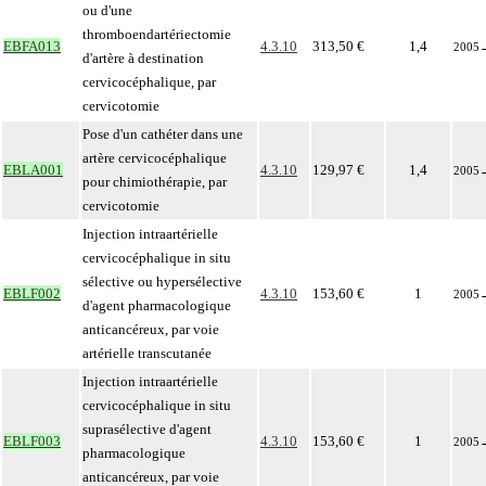
ou d'une
thromboendartériectomie
EBFA013
4.3.10
313,50 €
1,4
2005
d'artère à destination
cervicocéphalique, par
cervicotomie
Pose d'un cathéter dans une
artère cervicocéphalique
EBLA001
4.3.10
129,97 €
1,4
2005
pour chimiothérapie, par
cervicotomie
Injection intraartérielle
cervicocéphalique in situ
sélective ou hypersélective
EBLF002
4.3.10
153,60 €
1
2005
d'agent pharmacologique
anticancéreux, par voie
artérielle transcutanée
Injection intraartérielle
cervicocéphalique in situ
suprasélective d'agent
EBLF003
4.3.10
153,60 €
1
2005
pharmacologique
anticancéreux, par voie