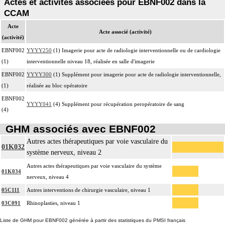
Actes et activités associées pour EBNF002 dans la
CCAM
Acte
Acte associé (activité)
(activité)
EBNF002
YYYY250
(1) Imagerie pour acte de radiologie interventionnelle ou de cardiologie
(1)
interventionnelle niveau 18, réalisée en salle d'imagerie
EBNF002
YYYY300
(1) Supplément pour imagerie pour acte de radiologie interventionnelle,
(1)
réalisée au bloc opératoire
EBNF002
YYYY041
(4) Supplément pour récupération peropératoire de sang
(4)
GHM associés avec EBNF002
Autres actes thérapeutiques par voie vasculaire du
01K032
système nerveux, niveau 2
Autres actes thérapeutiques par voie vasculaire du système
01K034
nerveux, niveau 4
05C111
Autres interventions de chirurgie vasculaire, niveau 1
03C091
Rhinoplasties, niveau 1
Liste de GHM pour EBNF002 générée à partir des statistiques du PMSI français