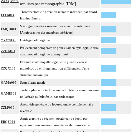
ZZQN002
- décision de cardioplégie
acquises par remnographie [IRM]
- décision d'assistance circulatoire.
Thrombectomie d'artère du membre inférieur, par abord
4
La suture d'un vaisseau inclut l'angioplastie d'élargissement.
EEFA004
inguinofémoral
4
Le pontage artériel inclut la thromboendartériectomie de contigüité.
Scanographie des vaisseaux des membres inférieurs
EMQH001
Les actes sur le thorax, par thoracoscopie incluent l'évacuation de collection
[Angioscanner des membres inférieurs]
4
intrathoracique associée, la pose de drain pleural et/ou péricardique.
YYYY033
Guidage radiologique
Les actes sur le thorax, par thoracotomie incluent l'évacuation de collection
4
Prélèvement peropératoire pour examen cytologique et/ou
intrathoracique associée, la pose de drain pleural et/ou péricardique.
ZZHA001
anatomopathologique extemporané
Les actes avec dérivation vasculaire [shunt] incluent la pose d'une dérivation
4
Examen anatomopathologique de pièce d'exérèse
inerte ou pulsée, et son ablation.
ZZQX188
monobloc ou en fragments non différenciés, d'une
Facturation : les suppléments de numérisation ou la radioscopie de longue
structure anatomique
4
durée sous ampli de brillance (chapitre 19) ne peuvent pas être facturés avec les
GAMA007
Septoplastie nasale
actes diagnostiques ou thérapeutiques de radiologie vasculaire
Turbinoplastie ou turbinectomie inférieure et/ou moyenne
GAME001
unilatérale ou bilatérale, par endoscopie
Anesthésie générale ou locorégionale complémentaire
ZZLP030
niveau 2
Angiographie du segment postérieur de l'oeil, par
EBQF004
injection intraveineuse transcutanée de fluorescéine