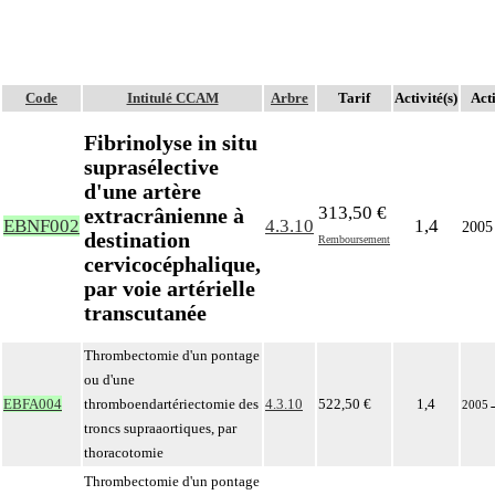
Code
Intitulé CCAM
Arbre
Tarif
Activité(s)
Acti
Fibrinolyse in situ
suprasélective
d'une artère
313,50 €
extracrânienne à
EBNF002
4.3.10
1,4
2005
destination
Remboursement
cervicocéphalique,
par voie artérielle
transcutanée
Thrombectomie d'un pontage
ou d'une
EBFA004
thromboendartériectomie des
4.3.10
522,50 €
1,4
2005
troncs supraaortiques, par
thoracotomie
Thrombectomie d'un pontage