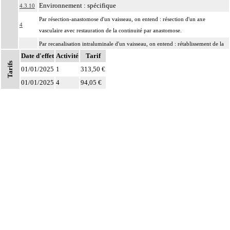
Environnement : spécifique
4.3.10
Par résection-anastomose d'un vaisseau, on entend : résection d'un axe
4
vasculaire avec restauration de la continuité par anastomose.
Par recanalisation intraluminale d'un vaisseau, on entend : rétablissement de la
4
Date d'effet
circulation dans un vaisseau par forage guidé d'une néolumière au travers d'un
Activité
Tarif
Tarifs
obstacle totalement obstructif. Elle inclut la dilatation du vaisseau.
01/01/2025
1
313,50 €
Par endoprothèse vasculaire, on entend : prothèse vasculaire non couverte,
01/01/2025
4
94,05 €
4
posée par voie vasculaire transcutanée.
Par acte intravasculaire suprasélectif, on entend : acte par cathétérisme d'un
4
vaisseau par microcathéter coaxial guidé.
Par acte intravasculaire sélectif ou hypersélectif, on entend : acte par
4
cathétérisme d'une branche d'un vaisseau quel que soit son ordre de division,
par sonde guidée.
Par acte intravasculaire global, on entend : acte par cathétérisme du tronc d'un
4
vaisseau principal - aorte, veine cave - par sonde guidée.
Par acte, par injection intravasculaire transcutanée, on entend : acte par
4
injection transcutanée directe dans un vaisseau, sans cathétérisme guidé.
Par acte, par voie vasculaire transcutanée, on entend : acte par cathétérisme
4
intraluminal transcutané guidé d'un vaisseau, que le guide soit introduit par