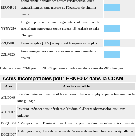
Échographie-doppler des artères cervicocéphaliques
EBQM001
extracrâniennes, sans mesure de l'épaisseur de l'intima-
média
Imagerie pour acte de radiologie interventionnelle ou de
YYYY250
cardiologie interventionnelle niveau 18, réalisée en salle
d'imagerie
ZZQN001
Remnographie [IRM] comportant 6 séquences ou plus
Anesthésie générale ou locorégionale complémentaire
ZZLP025
niveau 1
Liste de codes CCAM pour EBNF002 générée à partir des statistiques du PMSI français
Actes incompatibles pour EBNF002 dans la CCAM
Acte
Acte incompatible
Injection thérapeutique intrathécale d'agent pharmacologique, par voie transcutanée
AFLB006
sans guidage
Injection thérapeutique péridurale [épidurale] d'agent pharmacologique, sans
AFLB007
guidage
DGQH004
Artériographie de l'aorte et de ses branches, par injection intraveineuse transcutanée
Artériographie globale de la crosse de l'aorte et de ses branches cervicocéphaliques
DGQH007