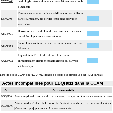
YYYY240
cardiologie interventionnelle niveau 16, réalisée en salle
d'imagerie
Thromboendartériectomie de la bifurcation carotidienne
EBFA008
par retournement, par cervicotomie sans dérivation
vasculaire
Dérivation externe du liquide cérébrospinal ventriculaire
ABCB001
ou subdural, par voie transcrânienne
Surveillance continue de la pression intracrânienne, par
ABQP001
24 heures
Implantation d'électrode intracérébrale pour
AALB002
enregistrement électroencéphalographique, par voie
stéréotaxique
Liste de codes CCAM pour EBQH011 générée à partir des statistiques du PMSI français
Actes incompatibles pour EBQH011 dans la CCAM
Acte
Acte incompatible
DGQH004
Artériographie de l'aorte et de ses branches, par injection intraveineuse transcutanée
Artériographie globale de la crosse de l'aorte et de ses branches cervicocéphaliques
DGQH007
[Gerbe aortique], par voie artérielle transcutanée