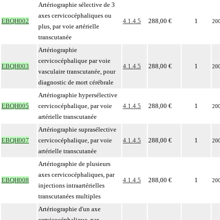
Artériographie sélective de 3
axes cervicocéphaliques ou
EBQH002
4.1.4.5
288,00 €
1
20
plus, par voie artérielle
transcutanée
Artériographie
cervicocéphalique par voie
EBQH003
4.1.4.5
288,00 €
1
20
vasculaire transcutanée, pour
diagnostic de mort cérébrale
Artériographie hypersélective
EBQH005
cervicocéphalique, par voie
4.1.4.5
288,00 €
1
20
artérielle transcutanée
Artériographie suprasélective
EBQH007
cervicocéphalique, par voie
4.1.4.5
288,00 €
1
20
artérielle transcutanée
Artériographie de plusieurs
axes cervicocéphaliques, par
EBQH008
4.1.4.5
288,00 €
1
20
injections intraartérielles
transcutanées multiples
Artériographie d'un axe
cervicocéphalique, par