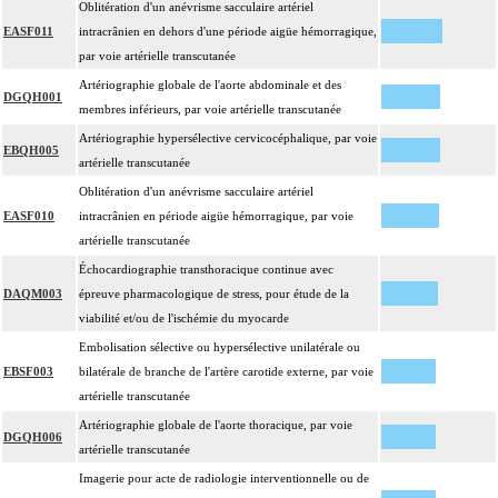
Oblitération d'un anévrisme sacculaire artériel
EASF011
intracrânien en dehors d'une période aigüe hémorragique,
par voie artérielle transcutanée
Artériographie globale de l'aorte abdominale et des
DGQH001
membres inférieurs, par voie artérielle transcutanée
Artériographie hypersélective cervicocéphalique, par voie
EBQH005
artérielle transcutanée
Oblitération d'un anévrisme sacculaire artériel
EASF010
intracrânien en période aigüe hémorragique, par voie
artérielle transcutanée
Échocardiographie transthoracique continue avec
DAQM003
épreuve pharmacologique de stress, pour étude de la
viabilité et/ou de l'ischémie du myocarde
Embolisation sélective ou hypersélective unilatérale ou
EBSF003
bilatérale de branche de l'artère carotide externe, par voie
artérielle transcutanée
Artériographie globale de l'aorte thoracique, par voie
DGQH006
artérielle transcutanée
Imagerie pour acte de radiologie interventionnelle ou de