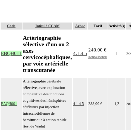
Code
Intitulé CCAM
Arbre
Tarif
Activité(s)
A
Artériographie
sélective d'un ou 2
240,00 €
axes
EBQH011
4.1.4.5
1
20
cervicocéphaliques,
Remboursement
par voie artérielle
transcutanée
Artériographie cérébrale
sélective, avec exploration
comparative des fonctions
cognitives des hémisphères
EAQH001
4.1.4.5
288,00 €
1,2
20
cérébraux par injection
intracarotidienne de
barbiturique à action rapide
[test de Wada]