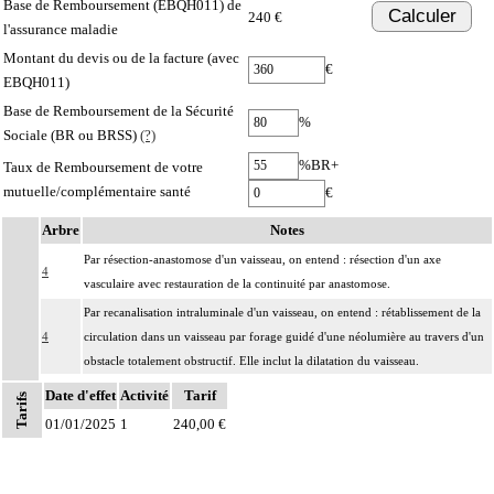
Base de Remboursement (EBQH011) de
Calculer
240 €
l'assurance maladie
Montant du devis ou de la facture (avec
€
EBQH011)
Base de Remboursement de la Sécurité
%
Sociale (BR ou BRSS)
(?)
%BR+
Taux de Remboursement de votre
mutuelle/complémentaire santé
€
Arbre
Notes
Par résection-anastomose d'un vaisseau, on entend : résection d'un axe
4
vasculaire avec restauration de la continuité par anastomose.
Par recanalisation intraluminale d'un vaisseau, on entend : rétablissement de la
4
circulation dans un vaisseau par forage guidé d'une néolumière au travers d'un
obstacle totalement obstructif. Elle inclut la dilatation du vaisseau.
Par endoprothèse vasculaire, on entend : prothèse vasculaire non couverte,
Date d'effet
Activité
Tarif
Tarifs
4
posée par voie vasculaire transcutanée.
01/01/2025
1
240,00 €
Par acte intravasculaire suprasélectif, on entend : acte par cathétérisme d'un
4
vaisseau par microcathéter coaxial guidé.