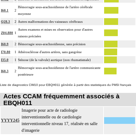
4
durée sous ampli de brillance (chapitre 19) ne peuvent pas être facturés avec les
Hémorragie sous-arachnoïdienne de l'artère cérébrale
I60.1
2
actes diagnostiques ou thérapeutiques de radiologie vasculaire
moyenne
Q28.3
2
Autres malformations des vaisseaux cérébraux
Autres examens et mises en observation pour d'autres
Z04.880
1
raisons précisées
I60.9
2
Hémorragie sous-arachnoïdienne, sans précision
I70.80
1
Athérosclérose d'autres artères, sans gangrène
I35.0
1
Sténose (de la valvule) aortique (non rhumatismale)
Hémorragie sous-arachnoïdienne de l'artère communicante
I60.3
2
postérieure
Liste de diagnostics CIM10 pour EBQH011 générée à partir des statistiques du PMSI français
Actes CCAM fréquemment associés à
EBQH011
Imagerie pour acte de radiologie
interventionnelle ou de cardiologie
YYYY245
interventionnelle niveau 17, réalisée en salle
d'imagerie