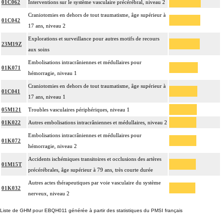
01C062
Interventions sur le système vasculaire précérébral, niveau 2
Craniotomies en dehors de tout traumatisme, âge supérieur à
01C042
17 ans, niveau 2
Explorations et surveillance pour autres motifs de recours
23M19Z
aux soins
Embolisations intracrâniennes et médullaires pour
01K071
hémorragie, niveau 1
Craniotomies en dehors de tout traumatisme, âge supérieur à
01C041
17 ans, niveau 1
05M121
Troubles vasculaires périphériques, niveau 1
01K022
Autres embolisations intracrâniennes et médullaires, niveau 2
Embolisations intracrâniennes et médullaires pour
01K072
hémorragie, niveau 2
Accidents ischémiques transitoires et occlusions des artères
01M15T
précérébrales, âge supérieur à 79 ans, très courte durée
Autres actes thérapeutiques par voie vasculaire du système
01K032
nerveux, niveau 2
Liste de GHM pour EBQH011 générée à partir des statistiques du PMSI français