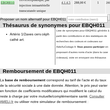
EBQH010
4.1.4.5
288,00 €
1
20
injection intraartérielle
transcutanée unique
Proposer un nom alternatif pour EBQH011
Thésaurus de synonymes pour EBQH011
Liste de synonymes pour EBQH011 générée à
Artério 1/2axes cerv.céph
partir des contributions et des statistiques de
cathé art.
recherches des codeurs et codeuses sur
AideAuCodage.fr.
Vous pouvez participer
en
proposant d'autres noms d'acte (dans la case
ci-dessus), voire en envoyant vos thésaurus
Remboursement de EBQH011
La
base de remboursement
correspond au tarif de l'acte et du taux
de la sécurité sociale à une date donnée. Attention, le prix peut varier
en fonction de coefficients modificateurs qui modifient le calcul du
reste à charge par votre mutuelle/complémentaire santé.
Consulter
AMELI.fr
ou utiliser notre simulateur de remboursement :