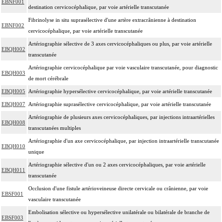
EBNF001
destination cervicocéphalique, par voie artérielle transcutanée
Fibrinolyse in situ suprasélective d'une artère extracrânienne à destination
EBNF002
cervicocéphalique, par voie artérielle transcutanée
Artériographie sélective de 3 axes cervicocéphaliques ou plus, par voie artérielle
EBQH002
transcutanée
Artériographie cervicocéphalique par voie vasculaire transcutanée, pour diagnostic
EBQH003
de mort cérébrale
EBQH005
Artériographie hypersélective cervicocéphalique, par voie artérielle transcutanée
EBQH007
Artériographie suprasélective cervicocéphalique, par voie artérielle transcutanée
Artériographie de plusieurs axes cervicocéphaliques, par injections intraartérielles
EBQH008
transcutanées multiples
Artériographie d'un axe cervicocéphalique, par injection intraartérielle transcutanée
EBQH010
unique
Artériographie sélective d'un ou 2 axes cervicocéphaliques, par voie artérielle
EBQH011
transcutanée
Occlusion d'une fistule artérioveineuse directe cervicale ou crânienne, par voie
EBSF001
vasculaire transcutanée
Embolisation sélective ou hypersélective unilatérale ou bilatérale de branche de
EBSF003