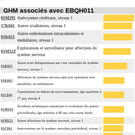
GHM associés avec EBQH011
01M291
Anévrysmes cérébraux, niveau 1
17K041
Autres irradiations, niveau 1
Autres embolisations intracrâniennes et
01K021
médullaires, niveau 1
Explorations et surveillance pour affections du
01M32Z
système nerveux
Autres actes thérapeutiques par voie vasculaire du système
01K031
nerveux, niveau 1
Affections du système nerveux sans acte opératoire avec
01K06J
anesthésie, en ambulatoire
Craniotomies en dehors de tout traumatisme, âge supérieur à
01C044
17 ans, niveau 4
Accidents ischémiques transitoires et occlusions des artères
01M16T
précérébrales, âge inférieur à 80 ans, très courte durée
01M121
Autres affections du système nerveux, niveau 1
01C061
Interventions sur le système vasculaire précérébral, niveau 1