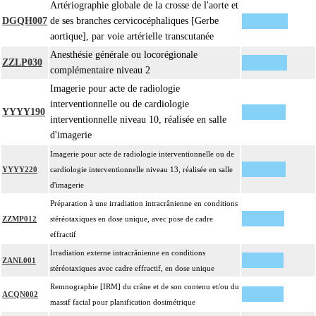
Artériographie globale de la crosse de l'aorte et
DGQH007
de ses branches cervicocéphaliques [Gerbe
aortique], par voie artérielle transcutanée
Anesthésie générale ou locorégionale
ZZLP030
complémentaire niveau 2
Imagerie pour acte de radiologie
interventionnelle ou de cardiologie
YYYY190
interventionnelle niveau 10, réalisée en salle
d'imagerie
Imagerie pour acte de radiologie interventionnelle ou de
YYYY220
cardiologie interventionnelle niveau 13, réalisée en salle
d'imagerie
Préparation à une irradiation intracrânienne en conditions
ZZMP012
stéréotaxiques en dose unique, avec pose de cadre
effractif
Irradiation externe intracrânienne en conditions
ZANL001
stéréotaxiques avec cadre effractif, en dose unique
Remnographie [IRM] du crâne et de son contenu et/ou du
ACQN002
massif facial pour planification dosimétrique