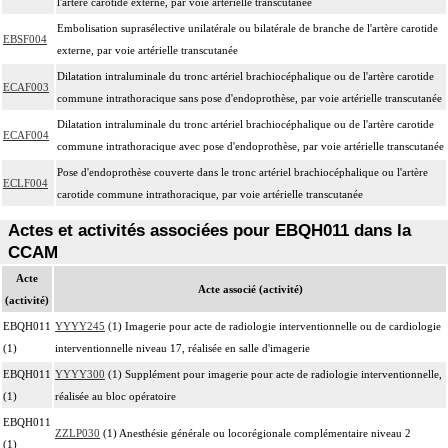
l'artère carotide externe, par voie artérielle transcutanée
Embolisation suprasélective unilatérale ou bilatérale de branche de l'artère carotide
EBSF004
externe, par voie artérielle transcutanée
Dilatation intraluminale du tronc artériel brachiocéphalique ou de l'artère carotide
ECAF003
commune intrathoracique sans pose d'endoprothèse, par voie artérielle transcutanée
Dilatation intraluminale du tronc artériel brachiocéphalique ou de l'artère carotide
ECAF004
commune intrathoracique avec pose d'endoprothèse, par voie artérielle transcutanée
Pose d'endoprothèse couverte dans le tronc artériel brachiocéphalique ou l'artère
ECLF004
carotide commune intrathoracique, par voie artérielle transcutanée
Actes et activités associées pour EBQH011 dans la
CCAM
Acte
Acte associé (activité)
(activité)
EBQH011
YYYY245
(1) Imagerie pour acte de radiologie interventionnelle ou de cardiologie
(1)
interventionnelle niveau 17, réalisée en salle d'imagerie
EBQH011
YYYY300
(1) Supplément pour imagerie pour acte de radiologie interventionnelle,
(1)
réalisée au bloc opératoire
EBQH011
ZZLP030
(1) Anesthésie générale ou locorégionale complémentaire niveau 2
(1)