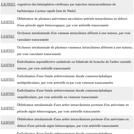
EAQH001
cognitives des hémisphères cérébraux par injection intracarotidienne de
barbiturique à action rapide [test de Wada]
Oblitération de plusieurs anévrismes sacculaires artériels intracrâniens en dehors
EASF001
d'une période aigüe hémorragique, par voie artérielle transcutanée
Occlusion intraluminale d'un vaisseau intracrânien afférent à une tumeur, par voie
EASF002
vasculaire transcutanée
Occlusion intraluminale de plusieurs vaisseaux intracrâniens afférents à une tumeur,
EASF003
par voie vasculaire transcutanée
Embolisation suprasélective unilatérale ou bilatérale de branche de l'artère carotide
EASF004
interne, par voie artérielle transcutanée
Embolisation d'une fistule artérioveineuse durale cranioencéphalique
EASF005
multipédiculaire, par voie artérielle et par voie veineuse transcutanées
Embolisation d'une fistule artérioveineuse durale cranioencéphalique
EASF006
unipédiculaire, par voie artérielle ou veineuse transcutanée
Oblitération intraluminale d'une artère intracrânienne porteuse d'un anévrisme en
EASF007
période aigüe hémorragique, par voie artérielle transcutanée
Oblitération intraluminale d'une artère intracrânienne porteuse d'un anévrisme en
EASF008
dehors d'une période aigüe hémorragique, par voie artérielle transcutanée
Embolisation d'une fistule artérioveineuse durale cranioencéphalique