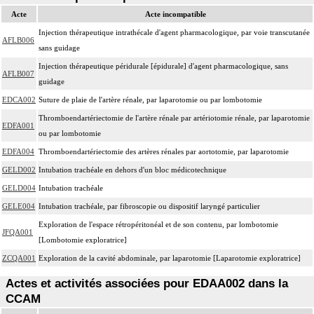
Acte
Acte incompatible
Injection thérapeutique intrathécale d'agent pharmacologique, par voie transcutanée
AFLB006
sans guidage
Injection thérapeutique péridurale [épidurale] d'agent pharmacologique, sans
AFLB007
guidage
EDCA002
Suture de plaie de l'artère rénale, par laparotomie ou par lombotomie
Thromboendartériectomie de l'artère rénale par artériotomie rénale, par laparotomie
EDFA001
ou par lombotomie
EDFA004
Thromboendartériectomie des artères rénales par aortotomie, par laparotomie
GELD002
Intubation trachéale en dehors d'un bloc médicotechnique
GELD004
Intubation trachéale
GELE004
Intubation trachéale, par fibroscopie ou dispositif laryngé particulier
Exploration de l'espace rétropéritonéal et de son contenu, par lombotomie
JFQA001
[Lombotomie exploratrice]
ZCQA001
Exploration de la cavité abdominale, par laparotomie [Laparotomie exploratrice]
Actes et activités associées pour EDAA002 dans la
CCAM