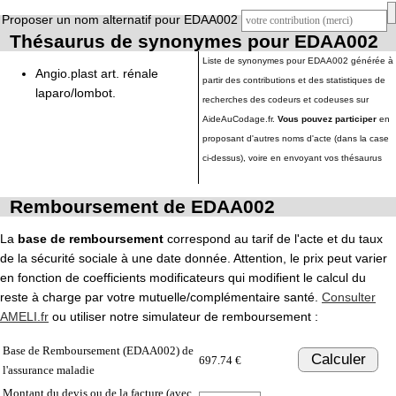
Proposer un nom alternatif pour EDAA002
Thésaurus de synonymes pour EDAA002
Liste de synonymes pour EDAA002 générée à
Angio.plast art. rénale
partir des contributions et des statistiques de
laparo/lombot.
recherches des codeurs et codeuses sur
AideAuCodage.fr.
Vous pouvez participer
en
proposant d'autres noms d'acte (dans la case
ci-dessus), voire en envoyant vos thésaurus
Remboursement de EDAA002
La
base de remboursement
correspond au tarif de l'acte et du taux
de la sécurité sociale à une date donnée. Attention, le prix peut varier
en fonction de coefficients modificateurs qui modifient le calcul du
reste à charge par votre mutuelle/complémentaire santé.
Consulter
AMELI.fr
ou utiliser notre simulateur de remboursement :
Base de Remboursement (EDAA002) de
Calculer
697.74 €
l'assurance maladie
Montant du devis ou de la facture (avec