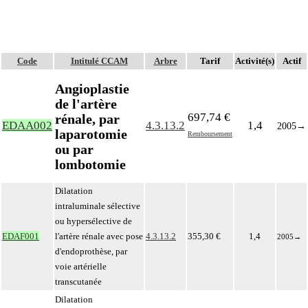
Code
Intitulé CCAM
Arbre
Tarif
Activité(s)
Actif
Angioplastie
de l'artère
697,74 €
rénale, par
EDAA002
4.3.13.2
1,4
2005
→
laparotomie
Remboursement
ou par
lombotomie
Dilatation
intraluminale sélective
ou hypersélective de
EDAF001
l'artère rénale avec pose
4.3.13.2
355,30 €
1,4
2005
→
d'endoprothèse, par
voie artérielle
transcutanée
Dilatation