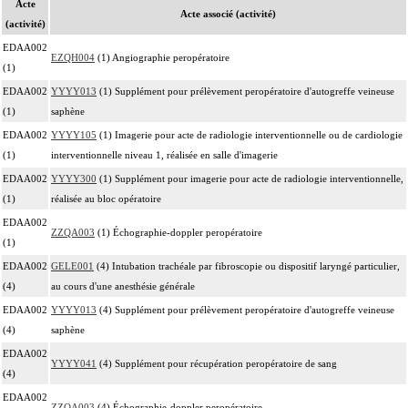
Acte
Acte associé (activité)
(activité)
EDAA002
EZQH004
(1) Angiographie peropératoire
(1)
EDAA002
YYYY013
(1) Supplément pour prélèvement peropératoire d'autogreffe veineuse
(1)
saphène
EDAA002
YYYY105
(1) Imagerie pour acte de radiologie interventionnelle ou de cardiologie
(1)
interventionnelle niveau 1, réalisée en salle d'imagerie
EDAA002
YYYY300
(1) Supplément pour imagerie pour acte de radiologie interventionnelle,
(1)
réalisée au bloc opératoire
EDAA002
ZZQA003
(1) Échographie-doppler peropératoire
(1)
EDAA002
GELE001
(4) Intubation trachéale par fibroscopie ou dispositif laryngé particulier,
(4)
au cours d'une anesthésie générale
EDAA002
YYYY013
(4) Supplément pour prélèvement peropératoire d'autogreffe veineuse
(4)
saphène
EDAA002
YYYY041
(4) Supplément pour récupération peropératoire de sang
(4)
EDAA002
ZZQA003
(4) Échographie-doppler peropératoire