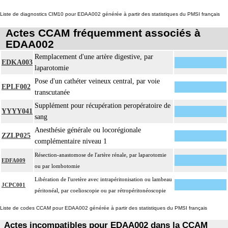
- décision de l'indication et choix de la technique
Liste de diagnostics CIM10 pour EDAA002 générée à partir des statistiques du PMSI français
- pose et ablation des canules
4
- choix du niveau d'hypothermie
Actes CCAM fréquemment associés à
- choix du débit de CEC
EDAA002
- décision d'arrêt circulatoire
Remplacement d'une artère digestive, par
EDKA003
- définition des protocoles de remplissage
laparotomie
- décision de cardioplégie
Pose d'un cathéter veineux central, par voie
- décision d'assistance circulatoire.
EPLF002
transcutanée
4
La suture d'un vaisseau inclut l'angioplastie d'élargissement.
Supplément pour récupération peropératoire de
YYYY041
4
Le pontage artériel inclut la thromboendartériectomie de contigüité.
sang
Les actes sur le thorax, par thoracoscopie incluent l'évacuation de collection
Anesthésie générale ou locorégionale
4
ZZLP025
intrathoracique associée, la pose de drain pleural et/ou péricardique.
complémentaire niveau 1
Les actes sur le thorax, par thoracotomie incluent l'évacuation de collection
4
Résection-anastomose de l'artère rénale, par laparotomie
intrathoracique associée, la pose de drain pleural et/ou péricardique.
EDFA009
ou par lombotomie
Les actes avec dérivation vasculaire [shunt] incluent la pose d'une dérivation
4
Libération de l'uretère avec intrapéritonisation ou lambeau
inerte ou pulsée, et son ablation.
JCPC001
péritonéal, par coelioscopie ou par rétropéritonéoscopie
Facturation : les suppléments de numérisation ou la radioscopie de longue
Liste de codes CCAM pour EDAA002 générée à partir des statistiques du PMSI français
4
durée sous ampli de brillance (chapitre 19) ne peuvent pas être facturés avec les
actes diagnostiques ou thérapeutiques de radiologie vasculaire
Actes incompatibles pour EDAA002 dans la CCAM