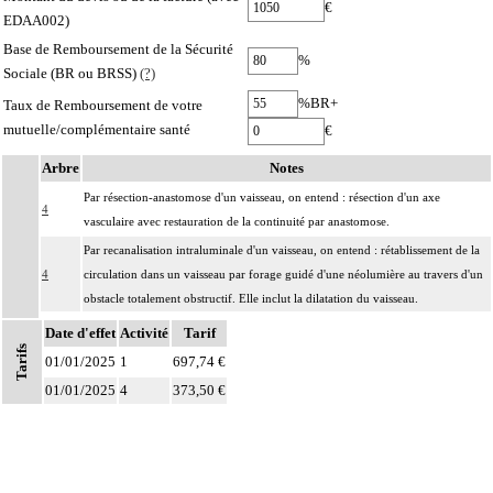
€
EDAA002)
Base de Remboursement de la Sécurité
%
Sociale (BR ou BRSS)
(?)
%BR+
Taux de Remboursement de votre
mutuelle/complémentaire santé
€
Arbre
Notes
Par résection-anastomose d'un vaisseau, on entend : résection d'un axe
4
vasculaire avec restauration de la continuité par anastomose.
Par recanalisation intraluminale d'un vaisseau, on entend : rétablissement de la
4
circulation dans un vaisseau par forage guidé d'une néolumière au travers d'un
obstacle totalement obstructif. Elle inclut la dilatation du vaisseau.
Par endoprothèse vasculaire, on entend : prothèse vasculaire non couverte,
Date d'effet
Activité
Tarif
4
Tarifs
posée par voie vasculaire transcutanée.
01/01/2025
1
697,74 €
Par acte intravasculaire suprasélectif, on entend : acte par cathétérisme d'un
01/01/2025
4
373,50 €
4
vaisseau par microcathéter coaxial guidé.
Par acte intravasculaire sélectif ou hypersélectif, on entend : acte par
4
cathétérisme d'une branche d'un vaisseau quel que soit son ordre de division,
par sonde guidée.