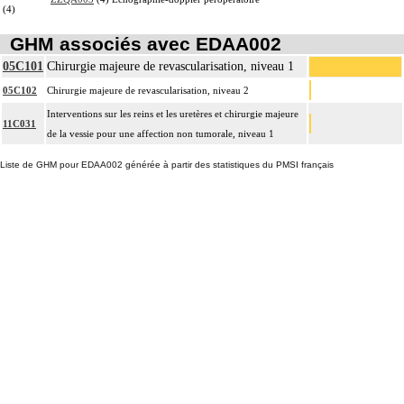
(4)
GHM associés avec EDAA002
05C101
Chirurgie majeure de revascularisation, niveau 1
05C102
Chirurgie majeure de revascularisation, niveau 2
Interventions sur les reins et les uretères et chirurgie majeure
11C031
de la vessie pour une affection non tumorale, niveau 1
Liste de GHM pour EDAA002 générée à partir des statistiques du PMSI français