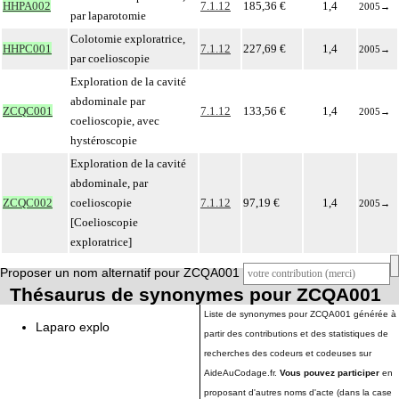
HHPA002
7.1.12
185,36 €
1,4
2005
→
par laparotomie
Colotomie exploratrice,
HHPC001
7.1.12
227,69 €
1,4
2005
→
par coelioscopie
Exploration de la cavité
abdominale par
ZCQC001
7.1.12
133,56 €
1,4
2005
→
coelioscopie, avec
hystéroscopie
Exploration de la cavité
abdominale, par
ZCQC002
coelioscopie
7.1.12
97,19 €
1,4
2005
→
[Coelioscopie
exploratrice]
Proposer un nom alternatif pour ZCQA001
Thésaurus de synonymes pour ZCQA001
Liste de synonymes pour ZCQA001 générée à
Laparo explo
partir des contributions et des statistiques de
recherches des codeurs et codeuses sur
AideAuCodage.fr.
Vous pouvez participer
en
proposant d'autres noms d'acte (dans la case