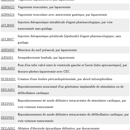
ADPA022
Vagotomie tronculaire, par laparotomie
ADPA024
Vagotomie tronculaire avec antrectomie gastrique, par laparotomie
Injection thérapeutique intrathécale d'agent pharmacologique, par voie
AFLB006
transcutanée sans guidage
Injection thérapeutique péridurale [épidurale] d'agent pharmacologique, sans
AFLB007
guidage
AHFA005
Résection du nerf présacral, par laparotomie
AJFA001
Sympathectomie lombale, par laparotomie
Pose d'un tube valvé entre le ventricule gauche et l'aorte [tube apicoaortique], par
DBLA003
thoraco-phréno-laparotomie avec CEC
DCMA001
Création d'une fenêtre péricardopéritonéale, par abord infraxiphoïdien
Repositionnement souscutané d'un générateur implantable de stimulation ou de
DEEA001
défibrillation cardiaque
Repositionnement de sonde définitive intracavitaire de stimulation cardiaque, par
DEEF001
voie veineuse transcutanée
Repositionnement de sonde définitive intracavitaire de défibrillation cardiaque, par
DEEF002
voie veineuse transcutanée
DEGA002
Ablation d'électrode épicardique définitive, par thoracotomie