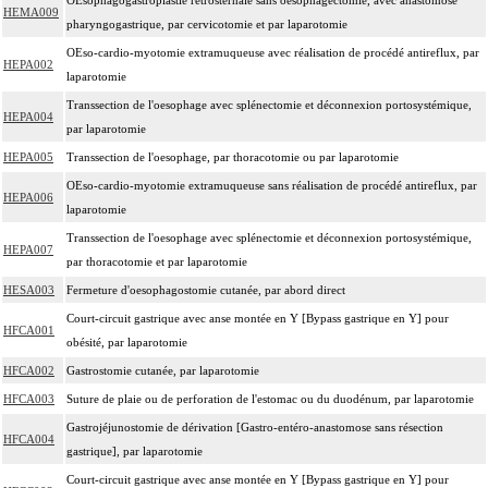
HEMA009
pharyngogastrique, par cervicotomie et par laparotomie
OEso-cardio-myotomie extramuqueuse avec réalisation de procédé antireflux, par
HEPA002
laparotomie
Transsection de l'oesophage avec splénectomie et déconnexion portosystémique,
HEPA004
par laparotomie
HEPA005
Transsection de l'oesophage, par thoracotomie ou par laparotomie
OEso-cardio-myotomie extramuqueuse sans réalisation de procédé antireflux, par
HEPA006
laparotomie
Transsection de l'oesophage avec splénectomie et déconnexion portosystémique,
HEPA007
par thoracotomie et par laparotomie
HESA003
Fermeture d'oesophagostomie cutanée, par abord direct
Court-circuit gastrique avec anse montée en Y [Bypass gastrique en Y] pour
HFCA001
obésité, par laparotomie
HFCA002
Gastrostomie cutanée, par laparotomie
HFCA003
Suture de plaie ou de perforation de l'estomac ou du duodénum, par laparotomie
Gastrojéjunostomie de dérivation [Gastro-entéro-anastomose sans résection
HFCA004
gastrique], par laparotomie
Court-circuit gastrique avec anse montée en Y [Bypass gastrique en Y] pour