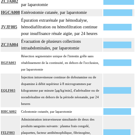
ZCJA002
par laparotomie
HGCA008
Entérostomie cutanée, par laparotomie
Épuration extrarénale par hémodialyse,
JVJF005
hémodiafiltration ou hémofiltration continue
pour insuffisance rénale aigüe, par 24 heures
Évacuation de plusieurs collections
ZCJA004
intraabdominales, par laparotomie
Résection segmentaire unique de l'intestin grêle sans
HGFA003
rétablissement de la continuité, en dehors de l'occlusion,
par laparotomie
Injection intraveineuse continue de dobutamine ou de
dopamine à débit supérieur à 8 microgrammes par
EQLF003
kilogramme par minute [µg/kg/min], d'adrénaline ou de
noradrénaline en dehors de la période néonatale, par 24
heures
HHCA002
Colostomie cutanée, par laparotomie
Administration intraveineuse simultanée de deux des
produits sanguins suivants : plasma frais congelé,
FELF003
plaquettes, facteur antihémophilique, fibrinogène,