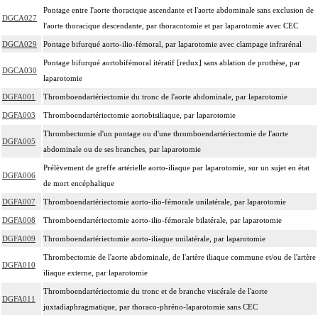
Pontage entre l'aorte thoracique ascendante et l'aorte abdominale sans exclusion de
DGCA027
l'aorte thoracique descendante, par thoracotomie et par laparotomie avec CEC
DGCA029
Pontage bifurqué aorto-ilio-fémoral, par laparotomie avec clampage infrarénal
Pontage bifurqué aortobifémoral itératif [redux] sans ablation de prothèse, par
DGCA030
laparotomie
DGFA001
Thromboendartériectomie du tronc de l'aorte abdominale, par laparotomie
DGFA003
Thromboendartériectomie aortobisiliaque, par laparotomie
Thrombectomie d'un pontage ou d'une thromboendartériectomie de l'aorte
DGFA005
abdominale ou de ses branches, par laparotomie
Prélèvement de greffe artérielle aorto-iliaque par laparotomie, sur un sujet en état
DGFA006
de mort encéphalique
DGFA007
Thromboendartériectomie aorto-ilio-fémorale unilatérale, par laparotomie
DGFA008
Thromboendartériectomie aorto-ilio-fémorale bilatérale, par laparotomie
DGFA009
Thromboendartériectomie aorto-iliaque unilatérale, par laparotomie
Thrombectomie de l'aorte abdominale, de l'artère iliaque commune et/ou de l'artère
DGFA010
iliaque externe, par laparotomie
Thromboendartériectomie du tronc et de branche viscérale de l'aorte
DGFA011
juxtadiaphragmatique, par thoraco-phréno-laparotomie sans CEC