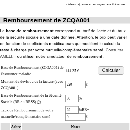
ci-dessus), voire en envoyant vos thésaurus
Remboursement de ZCQA001
La
base de remboursement
correspond au tarif de l'acte et du taux
de la sécurité sociale à une date donnée. Attention, le prix peut varier
en fonction de coefficients modificateurs qui modifient le calcul du
reste à charge par votre mutuelle/complémentaire santé.
Consulter
AMELI.fr
ou utiliser notre simulateur de remboursement :
Base de Remboursement (ZCQA001) de
Calculer
144.25 €
l'assurance maladie
Montant du devis ou de la facture (avec
€
ZCQA001)
Base de Remboursement de la Sécurité
%
Sociale (BR ou BRSS)
(?)
%BR+
Taux de Remboursement de votre
mutuelle/complémentaire santé
€
Arbre
Notes