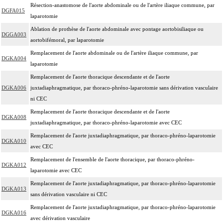
Résection-anastomose de l'aorte abdominale ou de l'artère iliaque commune, par
DGFA015
laparotomie
Ablation de prothèse de l'aorte abdominale avec pontage aortobisiliaque ou
DGGA003
aortobifémoral, par laparotomie
Remplacement de l'aorte abdominale ou de l'artère iliaque commune, par
DGKA004
laparotomie
Remplacement de l'aorte thoracique descendante et de l'aorte
DGKA006
juxtadiaphragmatique, par thoraco-phréno-laparotomie sans dérivation vasculaire
ni CEC
Remplacement de l'aorte thoracique descendante et de l'aorte
DGKA008
juxtadiaphragmatique, par thoraco-phréno-laparotomie avec CEC
Remplacement de l'aorte juxtadiaphragmatique, par thoraco-phréno-laparotomie
DGKA010
avec CEC
Remplacement de l'ensemble de l'aorte thoracique, par thoraco-phréno-
DGKA012
laparotomie avec CEC
Remplacement de l'aorte juxtadiaphragmatique, par thoraco-phréno-laparotomie
DGKA013
sans dérivation vasculaire ni CEC
Remplacement de l'aorte juxtadiaphragmatique, par thoraco-phréno-laparotomie
DGKA016
avec dérivation vasculaire