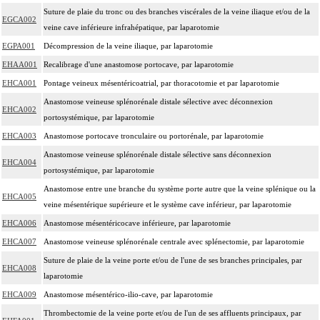
Suture de plaie du tronc ou des branches viscérales de la veine iliaque et/ou de la
EGCA002
veine cave inférieure infrahépatique, par laparotomie
EGPA001
Décompression de la veine iliaque, par laparotomie
EHAA001
Recalibrage d'une anastomose portocave, par laparotomie
EHCA001
Pontage veineux mésentéricoatrial, par thoracotomie et par laparotomie
Anastomose veineuse splénorénale distale sélective avec déconnexion
EHCA002
portosystémique, par laparotomie
EHCA003
Anastomose portocave tronculaire ou portorénale, par laparotomie
Anastomose veineuse splénorénale distale sélective sans déconnexion
EHCA004
portosystémique, par laparotomie
Anastomose entre une branche du système porte autre que la veine splénique ou la
EHCA005
veine mésentérique supérieure et le système cave inférieur, par laparotomie
EHCA006
Anastomose mésentéricocave inférieure, par laparotomie
EHCA007
Anastomose veineuse splénorénale centrale avec splénectomie, par laparotomie
Suture de plaie de la veine porte et/ou de l'une de ses branches principales, par
EHCA008
laparotomie
EHCA009
Anastomose mésentérico-ilio-cave, par laparotomie
Thrombectomie de la veine porte et/ou de l'un de ses affluents principaux, par