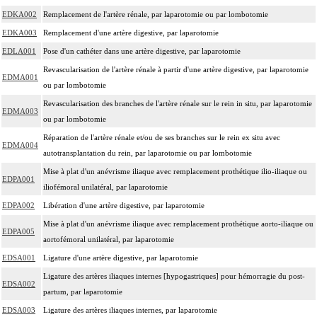
EDKA002
Remplacement de l'artère rénale, par laparotomie ou par lombotomie
EDKA003
Remplacement d'une artère digestive, par laparotomie
EDLA001
Pose d'un cathéter dans une artère digestive, par laparotomie
Revascularisation de l'artère rénale à partir d'une artère digestive, par laparotomie
EDMA001
ou par lombotomie
Revascularisation des branches de l'artère rénale sur le rein in situ, par laparotomie
EDMA003
ou par lombotomie
Réparation de l'artère rénale et/ou de ses branches sur le rein ex situ avec
EDMA004
autotransplantation du rein, par laparotomie ou par lombotomie
Mise à plat d'un anévrisme iliaque avec remplacement prothétique ilio-iliaque ou
EDPA001
iliofémoral unilatéral, par laparotomie
EDPA002
Libération d'une artère digestive, par laparotomie
Mise à plat d'un anévrisme iliaque avec remplacement prothétique aorto-iliaque ou
EDPA005
aortofémoral unilatéral, par laparotomie
EDSA001
Ligature d'une artère digestive, par laparotomie
Ligature des artères iliaques internes [hypogastriques] pour hémorragie du post-
EDSA002
partum, par laparotomie
EDSA003
Ligature des artères iliaques internes, par laparotomie