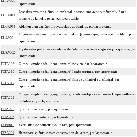
EHFA001
laparotomie
Pose d'un système diffuseur implantable souscutané avec cathéter relié à une
EHLA001
branche de la veine porte, par laparotomie
ELGA001
Ablation d'un cathéter intravasculaire abdominal, par laparotomie
Ligature ou section du pédicule testiculaire [spermatique] pour cryptorchidie, par
ELSA001
laparotomie
Ligature des pédicules vasculaires de l'utérus pour hémorragie du post-partum, par
ELSA002
laparotomie
FCFA006
Curage lymphonodal [ganglionnaire] pelvien, par laparotomie
FCFA010
Curage lymphonodal [ganglionnaire] lomboaortique, par laparotomie
Curage lymphonodal [ganglionnaire] iliaque unilatéral ou bilatéral, par
FCFA019
laparotomie
Curage lymphonodal [ganglionnaire] lomboaortique avec curage iliaque unilatéral
FCFA022
ou bilatéral, par laparotomie
FFFA001
Splénectomie totale, par laparotomie
FFFA002
Splénectomie partielle, par laparotomie
FFJA001
Évacuation de collection de la rate, par laparotomie
FFSA001
Hémostase splénique avec conservation de la rate, par laparotomie