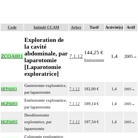
Code
Intitulé CCAM
Arbre
Tarif
Activité(s)
Actif
Exploration de
la cavité
144,25 €
abdominale, par
ZCQA001
7.1.12
1,4
2005
→
laparotomie
Remboursement
[Laparotomie
exploratrice]
Gastrotomie exploratrice,
HFPA003
7.1.12
182,00 €
1,4
2005
→
par laparotomie
Entérotomie exploratrice,
HGPA003
7.1.12
189,14 €
1,4
2005
→
par laparotomie
Duodénotomie
HGPA005
exploratrice, par
7.1.12
197,54 €
1,4
2005
→
laparotomie
Colotomie exploratrice,