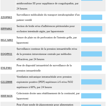
antithrombine III pour suppléance de coagulopathie, par
24 heures
Surveillance médicalisée du transport intrahospitalier d'un
ZZQP003
patient ventilé
Section de bride et/ou d'adhérences péritonéales pour
HPPA002
occlusion intestinale aigüe, par laparotomie
Suture de plaie ou de perforation de l'intestin grêle, par
HGCA002
laparotomi
Surveillance continue de la pression intraartérielle et/ou
EQQP011
de la pression intraveineuse centrale par méthodes
effractives, par 24 heures
Pose de dispositif intraartériel de surveillance de la
ENLF001
pression intraartérielle
Ventilation mécanique intratrachéale avec pression
GLLD008
expiratoire positive [PEP] supérieure à 6 et/ou FiO2
supérieure à 60%, par 24 heures
Colectomie droite sans rétablissement de la continuité, par
HHFA026
laparotomi
Pose d'une sonde de jéjunostomie pour alimentation