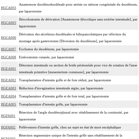
Anastomose duodénoduodénale pour atrésie ou sténose congénitale du duodénum,
HGCA003
par laparotomie
Iléocolostomie de dérivation [Anastomose iléocolique sans exérèse intestinale], par
HGCA005
laparotomie
Dérivation des sécrétions duodénales et biliopancréatiques par réfection du
HGCA006
montage après gastrectomie [Diversion du duodénum], par laparotomie
HGCA007
Exclusion du duodénum, par laparotomie
HGCA008
Entérostomie cutanée, par laparotomie
Détorsion intestinale ou section de bride péritonéale pour vice de rotation de l'anse
HGEA001
intestinale primitive [mesenterium commune], par laparotomie
HGEA002
Transplantation d'intestin grêle et de foie réduit, par laparotomie
HGEA003
Réduction d'invagination intestinale aigüe, par laparotomie
HGEA004
Transplantation d'intestin grêle et de foie total, par laparotomie
HGEA005
Transplantation d'intestin grêle, par laparotomie
Résection de l'angle duodénojéjunal avec rétablissement de la continuité, par
HGFA001
laparotomie
HGFA002
Prélèvement d'intestin grêle, chez un sujet en état de mort encéphalique
Résection segmentaire unique de l'intestin grêle sans rétablissement de la
HGFA003