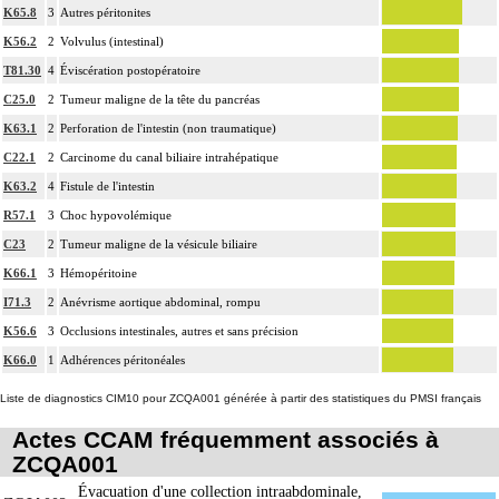
K65.8
3
Autres péritonites
K56.2
2
Volvulus (intestinal)
T81.30
4
Éviscération postopératoire
C25.0
2
Tumeur maligne de la tête du pancréas
K63.1
2
Perforation de l'intestin (non traumatique)
C22.1
2
Carcinome du canal biliaire intrahépatique
K63.2
4
Fistule de l'intestin
R57.1
3
Choc hypovolémique
C23
2
Tumeur maligne de la vésicule biliaire
K66.1
3
Hémopéritoine
I71.3
2
Anévrisme aortique abdominal, rompu
K56.6
3
Occlusions intestinales, autres et sans précision
K66.0
1
Adhérences péritonéales
Liste de diagnostics CIM10 pour ZCQA001 générée à partir des statistiques du PMSI français
Actes CCAM fréquemment associés à
ZCQA001
Évacuation d'une collection intraabdominale,