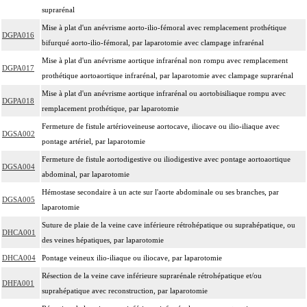
suprarénal
Mise à plat d'un anévrisme aorto-ilio-fémoral avec remplacement prothétique
DGPA016
bifurqué aorto-ilio-fémoral, par laparotomie avec clampage infrarénal
Mise à plat d'un anévrisme aortique infrarénal non rompu avec remplacement
DGPA017
prothétique aortoaortique infrarénal, par laparotomie avec clampage suprarénal
Mise à plat d'un anévrisme aortique infrarénal ou aortobisiliaque rompu avec
DGPA018
remplacement prothétique, par laparotomie
Fermeture de fistule artérioveineuse aortocave, iliocave ou ilio-iliaque avec
DGSA002
pontage artériel, par laparotomie
Fermeture de fistule aortodigestive ou iliodigestive avec pontage aortoaortique
DGSA004
abdominal, par laparotomie
Hémostase secondaire à un acte sur l'aorte abdominale ou ses branches, par
DGSA005
laparotomie
Suture de plaie de la veine cave inférieure rétrohépatique ou suprahépatique, ou
DHCA001
des veines hépatiques, par laparotomie
DHCA004
Pontage veineux ilio-iliaque ou iliocave, par laparotomie
Résection de la veine cave inférieure suprarénale rétrohépatique et/ou
DHFA001
suprahépatique avec reconstruction, par laparotomie