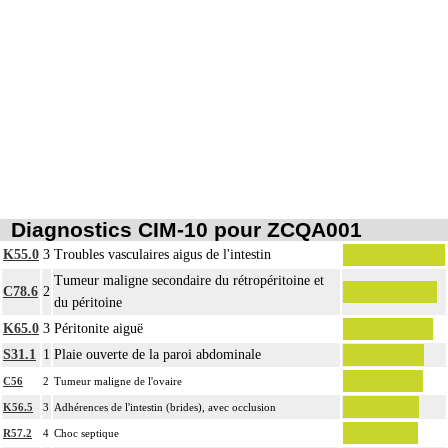
Diagnostics CIM-10 pour ZCQA001
K55.0
3
Troubles vasculaires aigus de l'intestin
Tumeur maligne secondaire du rétropéritoine et
C78.6
2
du péritoine
K65.0
3
Péritonite aiguë
S31.1
1
Plaie ouverte de la paroi abdominale
C56
2
Tumeur maligne de l'ovaire
K56.5
3
Adhérences de l'intestin (brides), avec occlusion
R57.2
4
Choc septique