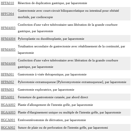
HFFA010
Résection de duplication gastrique, par laparotomie
Gastrectomie avec court-circuit biliopancréatique ou intestinal pour obésité
HFFC004
morbide, par coelioscopie
Confection d'une valve tubérositaire sans libération de la grande courbure
HFMA003
gastrique, par laparotomie
HFMA004
Pyloroplastie ou duodénoplastie, par laparotomie
Totalisation secondaire de gastrectomie avec rétablissement de la continuité, par
HFMA005
laparotomie
Confection d'une valve tubérositaire avec libération de la grande courbure
HFMA008
gastrique, par laparotomie
HFPA001
Gastrotomie à visée thérapeutique, par laparotomie
HFPA002
Pylorotomie extramuqueuse [Pyloromyotomie extramuqueuse], par laparotomie
HFPA003
Gastrotomie exploratrice, par laparotomie
HFSA001
Fermeture de gastrostomie cutanée, par abord direct
HGAA002
Plastie d'allongement de l'intestin grêle, par laparotomie
HGAA003
Plastie d'élargissement unique ou multiple de l'intestin grêle, par laparotomie
HGCA001
Entéroentérostomie de dérivation, par laparotomie
HGCA002
Suture de plaie ou de perforation de l'intestin grêle, par laparotomi