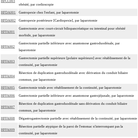
HFCC003
obésité, par coelioscopie
HFDA001
Gastropexie chez l'enfant, par laparotomie
HFDA002
Gastropexie postérieure [Cardiopexie], par laparotomie
Gastrectomie avec court-circuit biliopancréatique ou intestinal pour obésité
HFFA001
morbide, par laparotomie
Gastrectomie partielle inférieure avec anastomose gastroduodénale, par
HFFA002
laparotomie
Gastrectomie partielle supérieure [polaire supérieure] avec rétablissement de la
HFFA003
continuité, par laparotomie
Résection de duplication gastroduodénale avec dérivation du conduit biliaire
HFFA004
commun, par laparotomie
HFFA005
Gastrectomie totale avec rétablissement de la continuité, par laparotomie
HFFA006
Gastrectomie partielle inférieure avec anastomose gastrojéjunale, par laparotomie
Résection de duplication gastroduodénale sans dérivation du conduit biliaire
HFFA007
commun, par laparotomie
HFFA008
Dégastrogastrectomie partielle avec rétablissement de la continuité, par laparotomie
Résection partielle atypique de la paroi de l'estomac n'interrompant pas la
HFFA009
continuité, par laparotomie