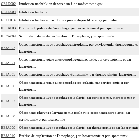
GELD002
Intubation trachéale en dehors d'un bloc médicotechnique
GELD004
Intubation trachéale
GELE004
Intubation trachéale, par fibroscopie ou dispositif laryngé particulier
HECA003
Exclusion bipolaire de l'oesophage, par cervicotomie et par laparotomie
HECA004
Suture de plaie ou de perforation de l'oesophage, par laparotomie
OEsophagectomie avec oesophagogastroplastie, par cervicotomie, thoracotomie et
HEFA002
laparotomie
OEsophagectomie totale avec oesophagogastroplastie, par cervicotomie et par
HEFA004
laparotomie
HEFA005
OEsophagectomie avec oesophagojéjunostomie, par thoraco-phréno-laparotomie
OEsophagectomie totale avec oesophagocoloplastie, par cervicotomie et par
HEFA006
laparotomie
OEsophagectomie avec oesophagocoloplastie, par cervicotomie, thoracotomie et
HEFA007
laparotomie
OEsophago-pharyngo-laryngectomie totale avec oesophagogastroplastie, par
HEFA008
cervicotomie et par laparotomie
HEFA009
OEsophagectomie avec oesophagocoloplastie, par thoracotomie et par laparotomie
HEFA010
Exérèse de duplication de l'oesophage, par thoracotomie et par laparotomie