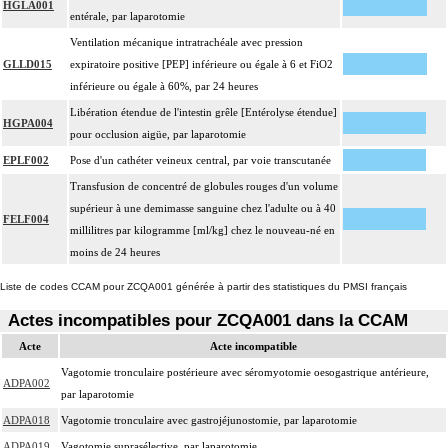
HGLA001
entérale, par laparotomie
Ventilation mécanique intratrachéale avec pression
GLLD015
expiratoire positive [PEP] inférieure ou égale à 6 et FiO2
inférieure ou égale à 60%, par 24 heures
Libération étendue de l'intestin grêle [Entérolyse étendue]
HGPA004
pour occlusion aigüe, par laparotomie
EPLF002
Pose d'un cathéter veineux central, par voie transcutanée
Transfusion de concentré de globules rouges d'un volume
supérieur à une demimasse sanguine chez l'adulte ou à 40
FELF004
millilitres par kilogramme [ml/kg] chez le nouveau-né en
moins de 24 heures
Liste de codes CCAM pour ZCQA001 générée à partir des statistiques du PMSI français
Actes incompatibles pour ZCQA001 dans la CCAM
Acte
Acte incompatible
Vagotomie tronculaire postérieure avec séromyotomie oesogastrique antérieure,
ADPA002
par laparotomie
ADPA018
Vagotomie tronculaire avec gastrojéjunostomie, par laparotomie
ADPA019
Vagotomie suprasélective, par laparotomie