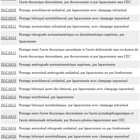
l'aorte thoracique descendante, par thoracotomie et par laparotomie sans CEC
DGCA009
Pontage aortofémoral unilatéral, par laparotomie avec clampage infrarénal
DGCA010
Pontage bifurqué aortobifémoral, par laparotomie avec clampage suprarénal
DGCA012
Pontage aortoaortique infrarénal par laparotomie, avec clampage suprarénal
Pontage rétrograde aortomésentérique ou iliomésentérique supérieur, par
DGCA014
laparotomie
Pontage entre l'aorte thoracique ascendante et l'aorte abdominale sans exclusion de
DGCA015
l'aorte thoracique descendante, par thoracotomie et par laparotomie sans CEC
DGCA016
Pontage antérograde aortomésentérique supérieur, par laparotomie
DGCA018
Pontage aortorénal antérograde unilatéral, par laparotomie ou par lombotomie
DGCA019
Pontage aortofémoral unilatéral, par laparotomie avec clampage suprarénal
DGCA020
Pontage bifurqué aorto-ilio-fémoral, par laparotomie avec clampage suprarénal
DGCA021
Pontage aortobirénal, par laparotomie
DGCA022
Pontage bifurqué aortobisiliaque, par laparotomie avec clampage infrarénal
Pontage entre l'aorte thoracique descendante ou l'aorte juxtadiaphragmatique et
DGCA023
l'aorte abdominale infrarénale, par thoraco-phréno-laparotomie sans CEC
DGCA024
Pontage aortorénal rétrograde unilatéral, par laparotomie ou par lombotomie
DGCA026
Pontage bifurqué aortobisiliaque, par laparotomie avec clampage suprarénal