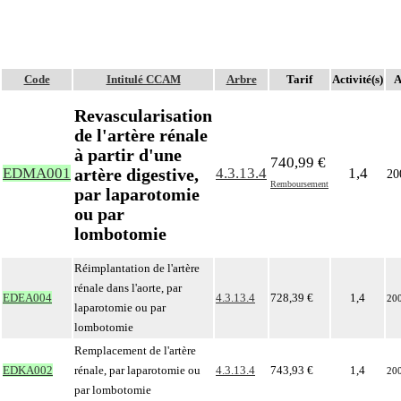
Code
Intitulé CCAM
Arbre
Tarif
Activité(s)
A
Revascularisation
de l'artère rénale
à partir d'une
740,99 €
artère digestive,
EDMA001
4.3.13.4
1,4
20
Remboursement
par laparotomie
ou par
lombotomie
Réimplantation de l'artère
rénale dans l'aorte, par
EDEA004
4.3.13.4
728,39 €
1,4
20
laparotomie ou par
lombotomie
Remplacement de l'artère
EDKA002
rénale, par laparotomie ou
4.3.13.4
743,93 €
1,4
20
par lombotomie