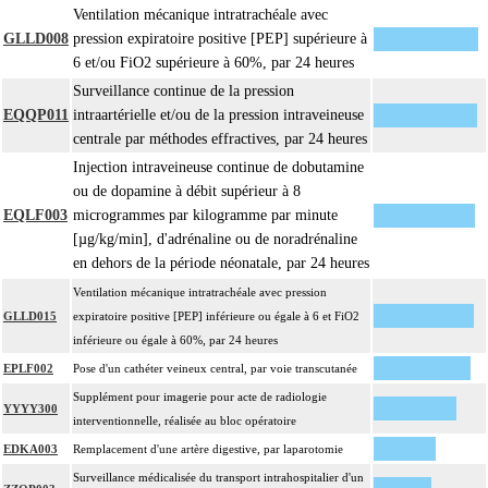
Ventilation mécanique intratrachéale avec
- décision d'assistance circulatoire.
GLLD008
pression expiratoire positive [PEP] supérieure à
4
La suture d'un vaisseau inclut l'angioplastie d'élargissement.
6 et/ou FiO2 supérieure à 60%, par 24 heures
4
Le pontage artériel inclut la thromboendartériectomie de contigüité.
Surveillance continue de la pression
Les actes sur le thorax, par thoracoscopie incluent l'évacuation de collection
EQQP011
intraartérielle et/ou de la pression intraveineuse
4
intrathoracique associée, la pose de drain pleural et/ou péricardique.
centrale par méthodes effractives, par 24 heures
Les actes sur le thorax, par thoracotomie incluent l'évacuation de collection
Injection intraveineuse continue de dobutamine
4
intrathoracique associée, la pose de drain pleural et/ou péricardique.
ou de dopamine à débit supérieur à 8
Les actes avec dérivation vasculaire [shunt] incluent la pose d'une dérivation
EQLF003
microgrammes par kilogramme par minute
4
inerte ou pulsée, et son ablation.
[µg/kg/min], d'adrénaline ou de noradrénaline
Facturation : les suppléments de numérisation ou la radioscopie de longue
en dehors de la période néonatale, par 24 heures
4
durée sous ampli de brillance (chapitre 19) ne peuvent pas être facturés avec
Ventilation mécanique intratrachéale avec pression
les actes diagnostiques ou thérapeutiques de radiologie vasculaire
GLLD015
expiratoire positive [PEP] inférieure ou égale à 6 et FiO2
inférieure ou égale à 60%, par 24 heures
EPLF002
Pose d'un cathéter veineux central, par voie transcutanée
Supplément pour imagerie pour acte de radiologie
YYYY300
interventionnelle, réalisée au bloc opératoire
EDKA003
Remplacement d'une artère digestive, par laparotomie
Surveillance médicalisée du transport intrahospitalier d'un