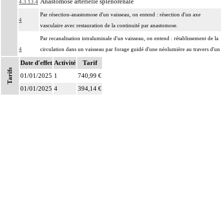
Anastomose artérielle splénorénale
4.3.13.4
Par résection-anastomose d'un vaisseau, on entend : résection d'un axe
4
vasculaire avec restauration de la continuité par anastomose.
Par recanalisation intraluminale d'un vaisseau, on entend : rétablissement de la
4
circulation dans un vaisseau par forage guidé d'une néolumière au travers d'un
obstacle totalement obstructif. Elle inclut la dilatation du vaisseau.
Date d'effet
Activité
Tarif
Tarifs
Par endoprothèse vasculaire, on entend : prothèse vasculaire non couverte,
01/01/2025
1
740,99 €
4
posée par voie vasculaire transcutanée.
01/01/2025
4
394,14 €
Par acte intravasculaire suprasélectif, on entend : acte par cathétérisme d'un
4
vaisseau par microcathéter coaxial guidé.
Par acte intravasculaire sélectif ou hypersélectif, on entend : acte par
4
cathétérisme d'une branche d'un vaisseau quel que soit son ordre de division,
par sonde guidée.
Par acte intravasculaire global, on entend : acte par cathétérisme du tronc d'un
4
vaisseau principal - aorte, veine cave - par sonde guidée.
Par acte, par injection intravasculaire transcutanée, on entend : acte par
4
injection transcutanée directe dans un vaisseau, sans cathétérisme guidé.
Par acte, par voie vasculaire transcutanée, on entend : acte par cathétérisme
4
intraluminal transcutané guidé d'un vaisseau, que le guide soit introduit par