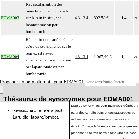
Revascularisation des
branches de l'artère rénale
EDMA003
sur le rein in situ, par
4.3.13.4
892,58 €
1,4
20
laparotomie ou par
lombotomie
Réparation de l'artère rénale
et/ou de ses branches sur le
rein ex situ avec
EDMA004
4.3.13.4
1 067,66 €
1,4
20
autotransplantation du rein,
par laparotomie ou par
lombotomie
Proposer un nom alternatif pour EDMA001
Thésaurus de synonymes pour EDMA001
Liste de synonymes pour EDMA001 générée à
Revasc. art. rénale à partir
partir des contributions et des statistiques de
1art. dig. laparo/lombot.
recherches des codeurs et codeuses sur
AideAuCodage.fr.
Vous pouvez participer
en
proposant d'autres noms d'acte (dans la case