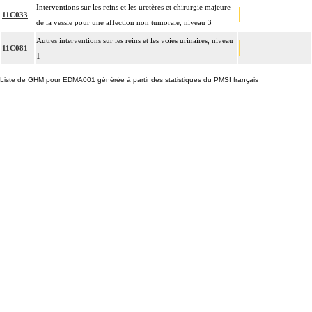
Interventions sur les reins et les uretères et chirurgie majeure
11C033
de la vessie pour une affection non tumorale, niveau 3
Autres interventions sur les reins et les voies urinaires, niveau
11C081
1
Liste de GHM pour EDMA001 générée à partir des statistiques du PMSI français