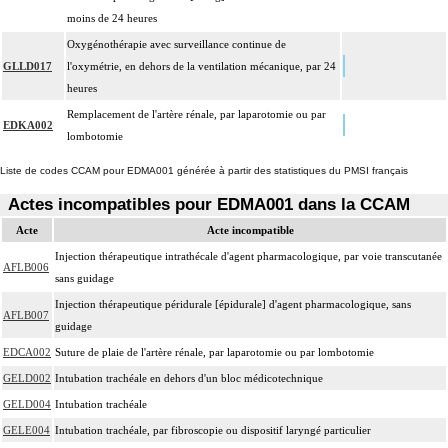
moins de 24 heures
Oxygénothérapie avec surveillance continue de
GLLD017
l'oxymétrie, en dehors de la ventilation mécanique, par 24
heures
Remplacement de l'artère rénale, par laparotomie ou par
EDKA002
lombotomie
Liste de codes CCAM pour EDMA001 générée à partir des statistiques du PMSI français
Actes incompatibles pour EDMA001 dans la CCAM
Acte
Acte incompatible
Injection thérapeutique intrathécale d'agent pharmacologique, par voie transcutanée
AFLB006
sans guidage
Injection thérapeutique péridurale [épidurale] d'agent pharmacologique, sans
AFLB007
guidage
EDCA002
Suture de plaie de l'artère rénale, par laparotomie ou par lombotomie
GELD002
Intubation trachéale en dehors d'un bloc médicotechnique
GELD004
Intubation trachéale
GELE004
Intubation trachéale, par fibroscopie ou dispositif laryngé particulier