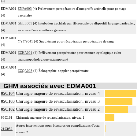
(1)
EDMA001
ENFA003
(4) Prélèvement peropératoire d'autogreffe artérielle pour pontage
(4)
vasculaire
EDMA001
GELE001
(4) Intubation trachéale par fibroscopie ou dispositif laryngé particulier,
(4)
au cours d'une anesthésie générale
EDMA001
YYYY041
(4) Supplément pour récupération peropératoire de sang
(4)
EDMA001
ZZHA001
(4) Prélèvement peropératoire pour examen cytologique et/ou
(4)
anatomopathologique extemporané
EDMA001
ZZQA003
(4) Échographie-doppler peropératoire
(4)
GHM associés avec EDMA001
05C104
Chirurgie majeure de revascularisation, niveau 4
05C103
Chirurgie majeure de revascularisation, niveau 3
05C102
Chirurgie majeure de revascularisation, niveau 2
05C101
Chirurgie majeure de revascularisation, niveau 1
Autres interventions pour blessures ou complications d'acte,
21C052
niveau 2