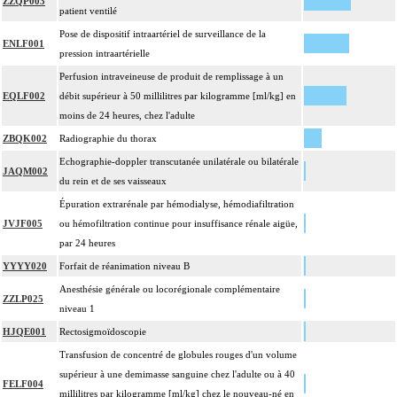
ZZQP003
patient ventilé
Pose de dispositif intraartériel de surveillance de la
ENLF001
pression intraartérielle
Perfusion intraveineuse de produit de remplissage à un
EQLF002
débit supérieur à 50 millilitres par kilogramme [ml/kg] en
moins de 24 heures, chez l'adulte
ZBQK002
Radiographie du thorax
Echographie-doppler transcutanée unilatérale ou bilatérale
JAQM002
du rein et de ses vaisseaux
Épuration extrarénale par hémodialyse, hémodiafiltration
JVJF005
ou hémofiltration continue pour insuffisance rénale aigüe,
par 24 heures
YYYY020
Forfait de réanimation niveau B
Anesthésie générale ou locorégionale complémentaire
ZZLP025
niveau 1
HJQE001
Rectosigmoïdoscopie
Transfusion de concentré de globules rouges d'un volume
supérieur à une demimasse sanguine chez l'adulte ou à 40
FELF004
millilitres par kilogramme [ml/kg] chez le nouveau-né en