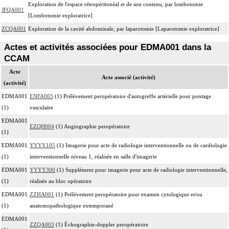
Exploration de l'espace rétropéritonéal et de son contenu, par lombotomie
JFQA001
[Lombotomie exploratrice]
ZCQA001
Exploration de la cavité abdominale, par laparotomie [Laparotomie exploratrice]
Actes et activités associées pour EDMA001 dans la
CCAM
Acte
Acte associé (activité)
(activité)
EDMA001
ENFA003
(1) Prélèvement peropératoire d'autogreffe artérielle pour pontage
(1)
vasculaire
EDMA001
EZQH004
(1) Angiographie peropératoire
(1)
EDMA001
YYYY105
(1) Imagerie pour acte de radiologie interventionnelle ou de cardiologie
(1)
interventionnelle niveau 1, réalisée en salle d'imagerie
EDMA001
YYYY300
(1) Supplément pour imagerie pour acte de radiologie interventionnelle,
(1)
réalisée au bloc opératoire
EDMA001
ZZHA001
(1) Prélèvement peropératoire pour examen cytologique et/ou
(1)
anatomopathologique extemporané
EDMA001
ZZQA003
(1) Échographie-doppler peropératoire