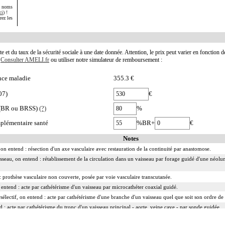
s noms
ci
) !
rez les
te et du taux de la sécurité sociale à une date donnée. Attention, le prix peut varier en fonction 
.
Consulter AMELI.fr
ou utiliser notre simulateur de remboursement :
nce maladie
355.3 €
07)
€
e (BR ou BRSS)
(?)
%
plémentaire santé
%BR+
€
Notes
on entend : résection d'un axe vasculaire avec restauration de la continuité par anastomose.
isseau, on entend : rétablissement de la circulation dans un vaisseau par forage guidé d'une néolum
 prothèse vasculaire non couverte, posée par voie vasculaire transcutanée.
n entend : acte par cathétérisme d'un vaisseau par microcathéter coaxial guidé.
rsélectif, on entend : acte par cathétérisme d'une branche d'un vaisseau quel que soit son ordre de
d : acte par cathétérisme du tronc d'un vaisseau principal - aorte, veine cave - par sonde guidée.
ranscutanée, on entend : acte par injection transcutanée directe dans un vaisseau, sans cathétérisme