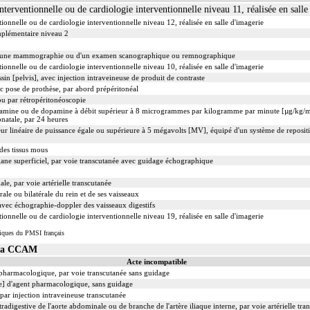
nterventionnelle ou de cardiologie interventionnelle niveau 11, réalisée en salle
ionnelle ou de cardiologie interventionnelle niveau 12, réalisée en salle d'imagerie
mplémentaire niveau 2
d'une mammographie ou d'un examen scanographique ou remnographique
ionnelle ou de cardiologie interventionnelle niveau 10, réalisée en salle d'imagerie
in [pelvis], avec injection intraveineuse de produit de contraste
ec pose de prothèse, par abord prépéritonéal
ou par rétropéritonéoscopie
utamine ou de dopamine à débit supérieur à 8 microgrammes par kilogramme par minute [µg/kg/mi
natale, par 24 heures
teur linéaire de puissance égale ou supérieure à 5 mégavolts [MV], équipé d'un système de repos
des tissus mous
gane superficiel, par voie transcutanée avec guidage échographique
ale, par voie artérielle transcutanée
le ou bilatérale du rein et de ses vaisseaux
vec échographie-doppler des vaisseaux digestifs
ionnelle ou de cardiologie interventionnelle niveau 19, réalisée en salle d'imagerie
iques du PMSI français
 la CCAM
Acte incompatible
t pharmacologique, par voie transcutanée sans guidage
le] d'agent pharmacologique, sans guidage
 par injection intraveineuse transcutanée
adigestive de l'aorte abdominale ou de branche de l'artère iliaque interne, par voie artérielle tra