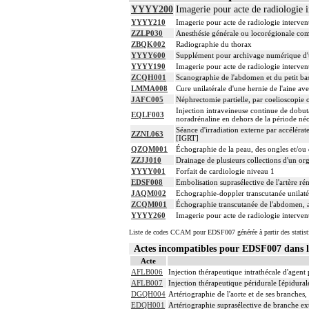
YYYY200
Imagerie pour acte de radiologie i
YYYY210
Imagerie pour acte de radiologie intervent
ZZLP030
Anesthésie générale ou locorégionale co
ZBQK002
Radiographie du thorax
YYYY600
Supplément pour archivage numérique 
YYYY190
Imagerie pour acte de radiologie intervent
ZCQH001
Scanographie de l'abdomen et du petit bass
LMMA008
Cure unilatérale d'une hernie de l'aine av
JAFC005
Néphrectomie partielle, par coelioscopie 
Injection intraveineuse continue de dob
EQLF003
noradrénaline en dehors de la période néo
Séance d'irradiation externe par accéléra
ZZNL063
[IGRT]
QZQM001
Échographie de la peau, des ongles et/ou 
ZZJJ010
Drainage de plusieurs collections d'un or
YYYY001
Forfait de cardiologie niveau 1
EDSF008
Embolisation suprasélective de l'artère rén
JAQM002
Echographie-doppler transcutanée unilatéra
ZCQM001
Échographie transcutanée de l'abdomen, a
YYYY260
Imagerie pour acte de radiologie intervent
Liste de codes CCAM pour EDSF007 générée à partir des statist
Actes incompatibles pour EDSF007 dans
Acte
AFLB006
Injection thérapeutique intrathécale d'agen
AFLB007
Injection thérapeutique péridurale [épidura
DGQH004
Artériographie de l'aorte et de ses branches,
EDQH001
Artériographie suprasélective de branche extr