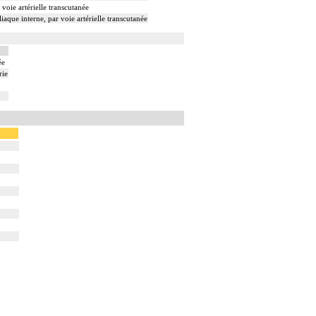
voie artérielle transcutanée
iaque interne, par voie artérielle transcutanée
ée
rie