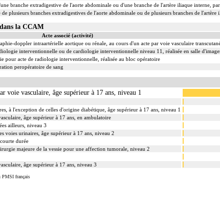
une branche extradigestive de l'aorte abdominale ou d'une branche de l'artère iliaque interne, par 
 de plusieurs branches extradigestives de l'aorte abdominale ou de plusieurs branches de l'artère il
07 dans la CCAM
Acte associé (activité)
hie-doppler intraartérielle aortique ou rénale, au cours d'un acte par voie vasculaire transcutan
iologie interventionnelle ou de cardiologie interventionnelle niveau 11, réalisée en salle d'image
 pour acte de radiologie interventionnelle, réalisée au bloc opératoire
ation peropératoire de sang
par voie vasculaire, âge supérieur à 17 ans, niveau 1
ires, à l'exception de celles d'origine diabétique, âge supérieur à 17 ans, niveau 1
vasculaire, âge supérieur à 17 ans, en ambulatoire
es ailleurs, niveau 3
es voies urinaires, âge supérieur à 17 ans, niveau 2
 courte durée
 chirurgie majeure de la vessie pour une affection tumorale, niveau 2
vasculaire, âge supérieur à 17 ans, niveau 3
u PMSI français