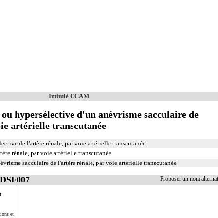
Intitulé CCAM
e ou hypersélective d'un anévrisme sacculaire de
oie artérielle transcutanée
ctive de l'artère rénale, par voie artérielle transcutanée
tère rénale, par voie artérielle transcutanée
vrisme sacculaire de l'artère rénale, par voie artérielle transcutanée
EDSF007
Proposer un nom altern
t.
ions et