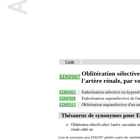
Code
Oblitération sélectiv
EDSF007
l'artère rénale, par v
EDSF003
Embolisation sélective ou hyperséle
EDSF008
Embolisation suprasélective de l'ar
EDSF013
Oblitération suprasélective d'un ané
Thésaurus de synonymes pour 
Oblitération sélect/h.sélect 1anévr. sacculaire ar
rénale cathé art.
Liste de synonymes pour EDSF007 générée à partir des contribut