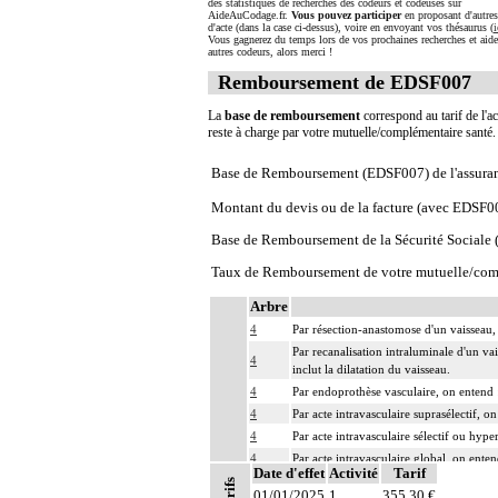
des statistiques de recherches des codeurs et codeuses sur
AideAuCodage.fr.
Vous pouvez participer
en proposant d'autre
d'acte (dans la case ci-dessus), voire en envoyant vos thésaurus (
i
Vous gagnerez du temps lors de vos prochaines recherches et aide
autres codeurs, alors merci !
Remboursement de EDSF007
La
base de remboursement
correspond au tarif de l'ac
reste à charge par votre mutuelle/complémentaire santé
Base de Remboursement (EDSF007) de l'assura
Montant du devis ou de la facture (avec EDSF0
Base de Remboursement de la Sécurité Social
Taux de Remboursement de votre mutuelle/com
Arbre
4
Par résection-anastomose d'un vaisseau, 
Par recanalisation intraluminale d'un va
4
inclut la dilatation du vaisseau.
4
Par endoprothèse vasculaire, on entend :
4
Par acte intravasculaire suprasélectif, o
4
Par acte intravasculaire sélectif ou hype
4
Par acte intravasculaire global, on enten
Date d'effet
Activité
Tarif
4
Par acte, par injection intravasculaire t
Tarifs
01/01/2025
1
355,30 €