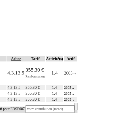
Arbre
Tarif
Activité(s)
Actif
355,30 €
4.3.13.5
1,4
2005
→
Remboursement
4.3.13.5
355,30 €
1,4
2005
→
4.3.13.5
355,30 €
1,4
2005
→
4.3.13.5
355,30 €
1,4
2005
→
atif pour EDSF007