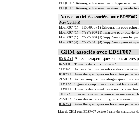
EDQH003
Artériographie sélective ou hypersélective d'
EDQH005
Artériographie sélective et/ou hypersélective
Actes et activités associées pour EDSF0
Acte (activité)
EDSF007 (1)
EDQJ900
(1) Échographie et/ou échograp
EDSF007 (1)
YYYY200
(1) Imagerie pour acte de rad
EDSF007 (1)
YYYY300
(1) Supplément pour imagerie
EDSF007 (4)
YYYY041
(4) Supplément pour récupér
GHM associés avec EDSF007
05K251
Actes thérapeutiques sur les artères 
09M111
Tumeurs de la peau, niveau 1
11M161
Autres affections des reins et des voies urina
05K25J
Actes thérapeutiques sur les artères par voie 
21M163
Autres complications iatrogéniques non classé
11M122
Signes et symptômes concernant les reins et l
11M07T
Tumeurs des reins et des voies urinaires, très
11C022
Interventions sur les reins et les uretères et
23M102
Soins de contrôle chirurgicaux, niveau 2
05K253
Actes thérapeutiques sur les artères par voie 
Liste de GHM pour EDSF007 générée à partir des statistiques d