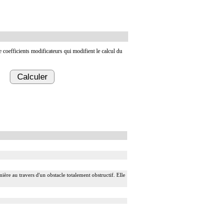
de coefficients modificateurs qui modifient le calcul du
Calculer
ière au travers d'un obstacle totalement obstructif. Elle
 division, par sonde guidée.