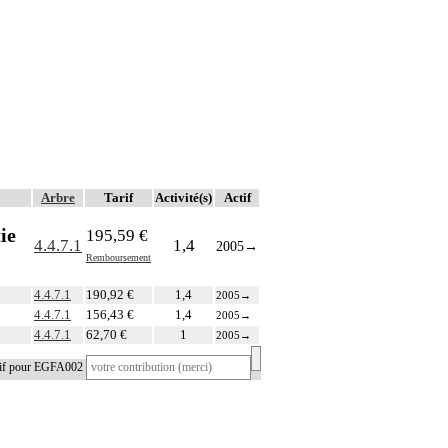
Arbre
Tarif
Activité(s)
Actif
ie
195,59 €
4.4.7.1
1,4
2005
→
Remboursement
4.4.7.1
190,92 €
1,4
2005
→
4.4.7.1
156,43 €
1,4
2005
→
4.4.7.1
62,70 €
1
2005
→
tif pour EGFA002