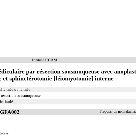
Intitulé CCAM
iculaire par résection sousmuqueuse avec anoplast
 et sphinctérotomie [léiomyotomie] interne
mifermée ou fermée
r résection sousmuqueuse
re isolé
 EGFA002
Proposer un nom alterna
.
ions et