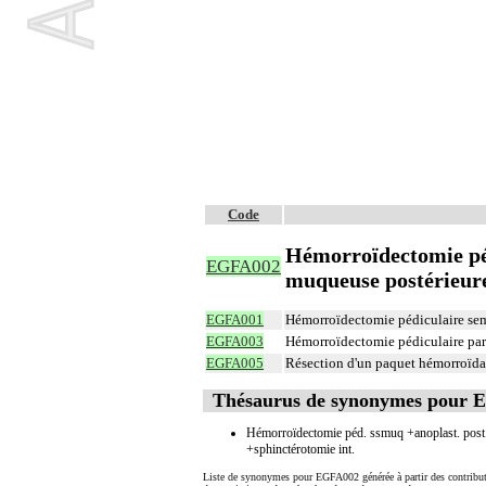
Code
Hémorroïdectomie péd
EGFA002
muqueuse postérieure
EGFA001
Hémorroïdectomie pédiculaire se
EGFA003
Hémorroïdectomie pédiculaire pa
EGFA005
Résection d'un paquet hémorroïdai
Thésaurus de synonymes pour
Hémorroïdectomie péd. ssmuq +anoplast. post
+sphinctérotomie int.
Liste de synonymes pour EGFA002 générée à partir des contribut