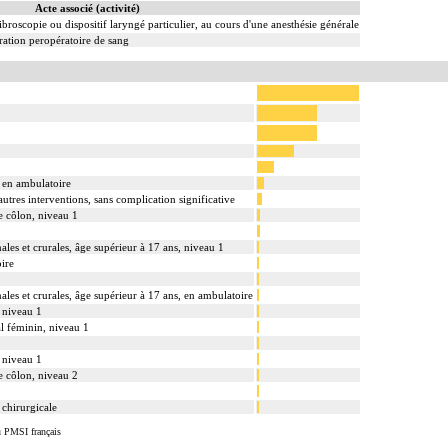
Acte associé (activité)
ibroscopie ou dispositif laryngé particulier, au cours d'une anesthésie générale
ation peropératoire de sang
 en ambulatoire
tres interventions, sans complication significative
le côlon, niveau 1
ales et crurales, âge supérieur à 17 ans, niveau 1
oire
ales et crurales, âge supérieur à 17 ans, en ambulatoire
, niveau 1
tal féminin, niveau 1
 niveau 1
le côlon, niveau 2
 chirurgicale
u PMSI français