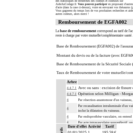
des statistiques de recherches des codeurs et codeuses sur
AideAuCodage.fr.
Vous pouvez participer
en proposant d'autre
d'acte (dans la case ci-dessus), voire en envoyant vos thésaurus (
i
Vous gagnerez du temps lors de vos prochaines recherches et aide
autres codeurs, alors merci !
Remboursement de EGFA002
La
base de remboursement
correspond au tarif de l'ac
reste à charge par votre mutuelle/complémentaire santé
Base de Remboursement (EGFA002) de l'assura
Montant du devis ou de la facture (avec EGFA0
Base de Remboursement de la Sécurité Social
Taux de Remboursement de votre mutuelle/com
Arbre
Avec ou sans : excision de fissure 
4.4.7.1
Opération selon Milligan - Morga
4.4.7.1
4
Par résection-anastomose d'un vaisseau, 
Par recanalisation intraluminale d'un va
4
inclut la dilatation du vaisseau.
4
Par endoprothèse vasculaire, on entend :
4
Par acte intravasculaire suprasélectif, o
Date d'effet
Activité
Tarif
4
Par acte intravasculaire sélectif ou hype
Tarifs
01/01/2025
1
195,59 €