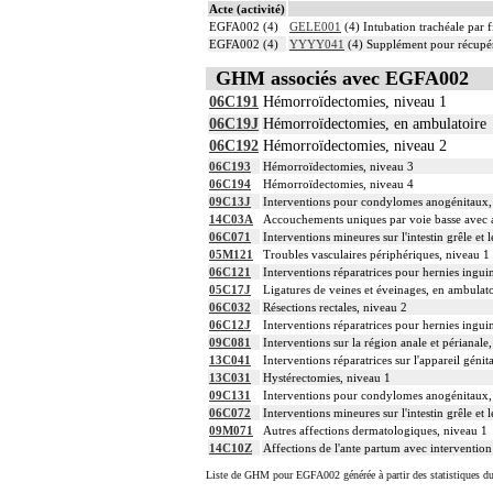
Acte (activité)
EGFA002 (4)
GELE001
(4) Intubation trachéale par f
EGFA002 (4)
YYYY041
(4) Supplément pour récupér
GHM associés avec EGFA002
06C191
Hémorroïdectomies, niveau 1
06C19J
Hémorroïdectomies, en ambulatoire
06C192
Hémorroïdectomies, niveau 2
06C193
Hémorroïdectomies, niveau 3
06C194
Hémorroïdectomies, niveau 4
09C13J
Interventions pour condylomes anogénitaux,
14C03A
Accouchements uniques par voie basse avec au
06C071
Interventions mineures sur l'intestin grêle et 
05M121
Troubles vasculaires périphériques, niveau 1
06C121
Interventions réparatrices pour hernies inguin
05C17J
Ligatures de veines et éveinages, en ambulat
06C032
Résections rectales, niveau 2
06C12J
Interventions réparatrices pour hernies inguin
09C081
Interventions sur la région anale et périanale
13C041
Interventions réparatrices sur l'appareil géni
13C031
Hystérectomies, niveau 1
09C131
Interventions pour condylomes anogénitaux,
06C072
Interventions mineures sur l'intestin grêle et 
09M071
Autres affections dermatologiques, niveau 1
14C10Z
Affections de l'ante partum avec intervention
Liste de GHM pour EGFA002 générée à partir des statistiques d