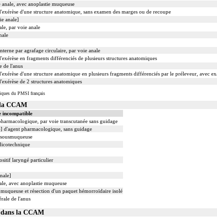
se anale, avec anoplastie muqueuse
exérèse d'une structure anatomique, sans examen des marges ou de recoupe
ie anale]
le, par voie anale
nale
terne par agrafage circulaire, par voie anale
xérèse en fragments différenciés de plusieurs structures anatomiques
e de l'anus
xérèse d'une structure anatomique en plusieurs fragments différenciés par le préleveur, avec 
exérèse de 2 structures anatomiques
iques du PMSI français
s la CCAM
e incompatible
 pharmacologique, par voie transcutanée sans guidage
le] d'agent pharmacologique, sans guidage
n sousmuqueuse
dicotechnique
sitif laryngé particulier
anale]
nale, avec anoplastie muqueuse
e muqueuse et résection d'un paquet hémorroïdaire isolé
rale de l'anus
02 dans la CCAM