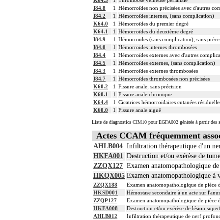
I84.8
1
Hémorroïdes non précisées avec d'autres com
I84.2
1
Hémorroïdes internes, (sans complication)
K64.0
1
Hémorroïdes du premier degré
K64.1
1
Hémorroïdes du deuxième degré
I84.9
1
Hémorroïdes (sans complication), sans préci
I84.0
1
Hémorroïdes internes thrombosées
I84.4
1
Hémorroïdes externes avec d'autres complica
I84.5
1
Hémorroïdes externes, (sans complication)
I84.3
1
Hémorroïdes externes thrombosées
I84.7
1
Hémorroïdes thrombosées non précisées
K60.2
1
Fissure anale, sans précision
K60.1
1
Fissure anale chronique
K64.4
1
Cicatrices hémorroïdaires cutanées résiduelle
K60.0
1
Fissure anale aiguë
Liste de diagnostics CIM10 pour EGFA002 générée à partir des s
Actes CCAM fréquemment asso
AHLB004
Infiltration thérapeutique d'un n
HKFA001
Destruction et/ou exérèse de tum
ZZQX127
Examen anatomopathologique de pi
HKQX005
Examen anatomopathologique à vis
ZZQX188
Examen anatomopathologique de pièce d'
HKSD001
Hémostase secondaire à un acte sur l'anu
ZZQP127
Examen anatomopathologique de pièce d'e
HKFA008
Destruction et/ou exérèse de lésion super
AHLB012
Infiltration thérapeutique de nerf profo