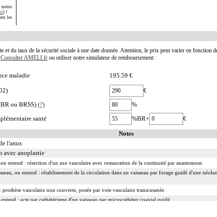
s noms
ci
) !
rez les
te et du taux de la sécurité sociale à une date donnée. Attention, le prix peut varier en fonction 
.
Consulter AMELI.fr
ou utiliser notre simulateur de remboursement :
nce maladie
195.59 €
02)
€
e (BR ou BRSS)
(?)
%
plémentaire santé
%BR+
€
Notes
de l'anus
n avec anoplastie
on entend : résection d'un axe vasculaire avec restauration de la continuité par anastomose.
isseau, on entend : rétablissement de la circulation dans un vaisseau par forage guidé d'une néolum
 prothèse vasculaire non couverte, posée par voie vasculaire transcutanée.
n entend : acte par cathétérisme d'un vaisseau par microcathéter coaxial guidé.
rsélectif, on entend : acte par cathétérisme d'une branche d'un vaisseau quel que soit son ordre de