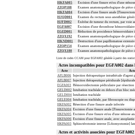
HKFA005
Excision d'une fissure et/ou d'une sténo
ZZQP188
Examen anatomopathologique de pièce d'
HKFA004
Excision d'une fissure anale [Fissurectom
HJQD001
Examen du rectum sous anesthésie généra
HJFD002
Exérèse de tumeur du rectum, par voie a
EGFA007
Excision d'une thrombose hémorroïdaire
EGED001
Réduction de procidence hémorroïdaire in
ZZQX192
Examen anatomopathologique de pièce d'e
HKND001
Destruction d'une papillomatose extensiv
ZZQP154
Examen anatomopathologique de pièce d'e
ZZQX180
Examen anatomopathologique de pièce d'
Liste de codes CCAM pour EGFA002 générée à partir des statist
Actes incompatibles pour EGFA002 dan
Acte
Act
AFLB006
Injection thérapeutique intrathécale d'agent
AFLB007
Injection thérapeutique péridurale [épidura
EGFA003
Hémorroïdectomie pédiculaire par résectio
GELD002
Intubation trachéale en dehors d'un bloc mé
GELD004
Intubation trachéale
GELE004
Intubation trachéale, par fibroscopie ou dispo
HKFA002
Résection d'une fissure anale infectée
HKFA004
Excision d'une fissure anale [Fissurectomie 
HKFA005
Excision d'une fissure et/ou d'une sténose a
HKFA006
Excision d'une fissure anale, avec anoplasti
HKPA003
Sphinctérotomie interne [Léiomyotomie] laté
Actes et activités associées pour EGFA0