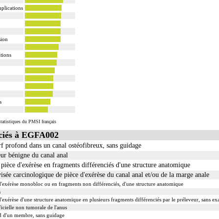
plications
sion
tions
s
tatistiques du PMSI français
ciés à EGFA002
erf profond dans un canal ostéofibreux, sans guidage
eur bénigne du canal anal
èce d'exérèse en fragments différenciés d'une structure anatomique
ée carcinologique de pièce d'exérèse du canal anal et/ou de la marge anale
exérèse monobloc ou en fragments non différenciés, d'une structure anatomique
s
xérèse d'une structure anatomique en plusieurs fragments différenciés par le préleveur, sans 
ficielle non tumorale de l'anus
nd d'un membre, sans guidage