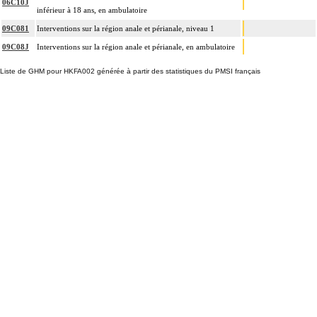
06C10J
inférieur à 18 ans, en ambulatoire
09C081
Interventions sur la région anale et périanale, niveau 1
09C08J
Interventions sur la région anale et périanale, en ambulatoire
Liste de GHM pour HKFA002 générée à partir des statistiques du PMSI français