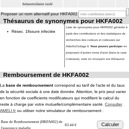
hémorroïdaire isolé
Proposer un nom alternatif pour HKFA002
Thésaurus de synonymes pour HKFA002
Liste de synonymes pour HKFA002 générée à
Résec. 1fissure infectée
partir des contributions et des statistiques de
recherches des codeurs et codeuses sur
AideAuCodage.fr.
Vous pouvez participer
en
proposant d'autres noms d'acte (dans la case
ci-dessus), voire en envoyant vos thésaurus
Remboursement de HKFA002
La
base de remboursement
correspond au tarif de l'acte et du taux
de la sécurité sociale à une date donnée. Attention, le prix peut varier
en fonction de coefficients modificateurs qui modifient le calcul du
reste à charge par votre mutuelle/complémentaire santé.
Consulter
AMELI.fr
ou utiliser notre simulateur de remboursement :
Base de Remboursement (HKFA002) de
Calculer
83.44 €
l'assurance maladie