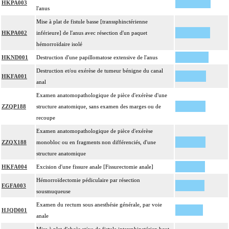
HKPA003
l'anus
Mise à plat de fistule basse [transsphinctérienne
HKPA002
inférieure] de l'anus avec résection d'un paquet
hémorroïdaire isolé
HKND001
Destruction d'une papillomatose extensive de l'anus
Destruction et/ou exérèse de tumeur bénigne du canal
HKFA001
anal
Examen anatomopathologique de pièce d'exérèse d'une
ZZQP188
structure anatomique, sans examen des marges ou de
recoupe
Examen anatomopathologique de pièce d'exérèse
ZZQX188
monobloc ou en fragments non différenciés, d'une
structure anatomique
HKFA004
Excision d'une fissure anale [Fissurectomie anale]
Hémorroïdectomie pédiculaire par résection
EGFA003
sousmuqueuse
Examen du rectum sous anesthésie générale, par voie
HJQD001
anale