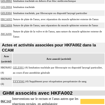
GELD002
Intubation trachéale en dehors d'un bloc médicotechnique
GELD004
Intubation trachéale
GELE004
Intubation trachéale, par fibroscopie ou dispositif laryngé particulier
HKCA003
Suture de plaie de l'anus, avec réparation du muscle sphincter externe de l'anus
HKCA004
Suture de plaie de l'anus, sans réparation du muscle sphincter externe de l'anus
Suture de plaie de la vulve et de l'anus, sans suture du muscle sphincter externe de
JMCA006
l'anus
Actes et activités associées pour HKFA002 dans la
CCAM
Acte
Acte associé (activité)
(activité)
HKFA002
GELE001
(4) Intubation trachéale par fibroscopie ou dispositif laryngé particulier,
(4)
au cours d'une anesthésie générale
HKFA002
YYYY041
(4) Supplément pour récupération peropératoire de sang
(4)
GHM associés avec HKFA002
Interventions sur le rectum et l'anus autres que les
06C14J
résections rectales, en ambulatoire