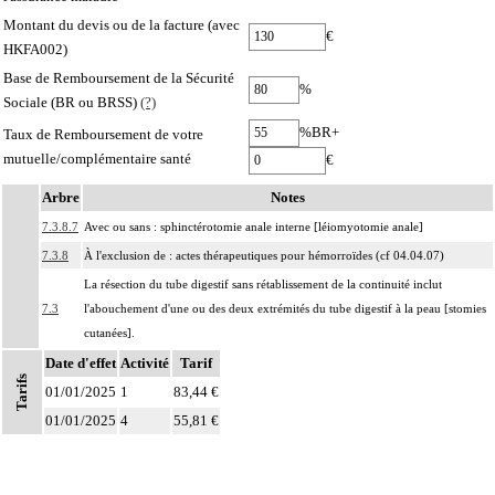
Montant du devis ou de la facture (avec
€
HKFA002)
Base de Remboursement de la Sécurité
%
Sociale (BR ou BRSS)
(?)
%BR+
Taux de Remboursement de votre
mutuelle/complémentaire santé
€
Arbre
Notes
7.3.8.7
Avec ou sans : sphinctérotomie anale interne [léiomyotomie anale]
7.3.8
À l'exclusion de : actes thérapeutiques pour hémorroïdes (cf 04.04.07)
La résection du tube digestif sans rétablissement de la continuité inclut
7.3
l'abouchement d'une ou des deux extrémités du tube digestif à la peau [stomies
cutanées].
Date d'effet
La résection du tube digestif avec rétablissement de la continuité inclut
Activité
Tarif
Tarifs
7.3
l'anastomose des deux segments du tube digestif, quelles qu'en soient les
01/01/2025
1
83,44 €
Notes
modalités.
01/01/2025
4
55,81 €
La pose d'une endoprothèse du tube digestif inclut
7.3
- la dilatation du segment concerné
- le contrôle radiologique.