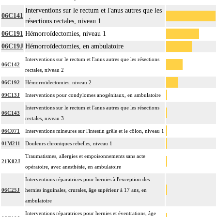
Interventions sur le rectum et l'anus autres que les
06C141
résections rectales, niveau 1
06C191
Hémorroïdectomies, niveau 1
06C19J
Hémorroïdectomies, en ambulatoire
Interventions sur le rectum et l'anus autres que les résections
06C142
rectales, niveau 2
06C192
Hémorroïdectomies, niveau 2
09C13J
Interventions pour condylomes anogénitaux, en ambulatoire
Interventions sur le rectum et l'anus autres que les résections
06C143
rectales, niveau 3
06C071
Interventions mineures sur l'intestin grêle et le côlon, niveau 1
01M211
Douleurs chroniques rebelles, niveau 1
Traumatismes, allergies et empoisonnements sans acte
21K02J
opératoire, avec anesthésie, en ambulatoire
Interventions réparatrices pour hernies à l'exception des
06C25J
hernies inguinales, crurales, âge supérieur à 17 ans, en
ambulatoire
Interventions réparatrices pour hernies et éventrations, âge