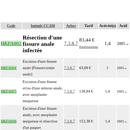
Code
Intitulé CCAM
Arbre
Tarif
Activité(s)
Actif
Résection d'une
83,44 €
fissure anale
HKFA002
7.3.8.7
1,4
2005
→
Remboursement
infectée
Excision d'une fissure
HKFA004
anale [Fissurectomie
7.3.8.7
63,69 €
1
2005
→
anale]
Excision d'une fissure
et/ou d'une sténose anale,
HKFA005
7.3.8.7
138,94 €
1,4
2005
→
avec anoplastie
muqueuse
Excision d'une fissure
anale, avec anoplastie
HKFA006
muqueuse et résection
7.3.8.7
152,38 €
1,4
2005
→
d'un paquet