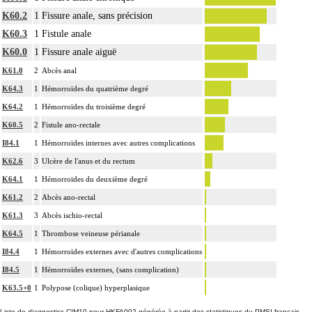
K60.2
1
Fissure anale, sans précision
K60.3
1
Fistule anale
K60.0
1
Fissure anale aiguë
K61.0
2
Abcès anal
K64.3
1
Hémorroïdes du quatrième degré
K64.2
1
Hémorroïdes du troisième degré
K60.5
2
Fistule ano-rectale
I84.1
1
Hémorroïdes internes avec autres complications
K62.6
3
Ulcère de l'anus et du rectum
K64.1
1
Hémorroïdes du deuxième degré
K61.2
2
Abcès ano-rectal
K61.3
3
Abcès ischio-rectal
K64.5
1
Thrombose veineuse périanale
I84.4
1
Hémorroïdes externes avec d'autres complications
I84.5
1
Hémorroïdes externes, (sans complication)
K63.5+0
1
Polypose (colique) hyperplasique
Liste de diagnostics CIM10 pour HKFA002 générée à partir des statistiques du PMSI français