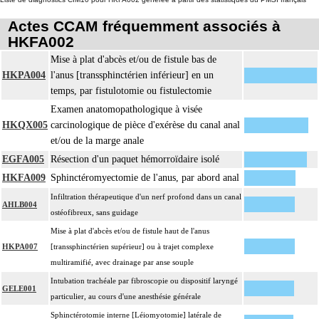
Actes CCAM fréquemment associés à
HKFA002
Mise à plat d'abcès et/ou de fistule bas de
HKPA004
l'anus [transsphinctérien inférieur] en un
temps, par fistulotomie ou fistulectomie
Examen anatomopathologique à visée
HKQX005
carcinologique de pièce d'exérèse du canal anal
et/ou de la marge anale
EGFA005
Résection d'un paquet hémorroïdaire isolé
HKFA009
Sphinctéromyectomie de l'anus, par abord anal
Infiltration thérapeutique d'un nerf profond dans un canal
AHLB004
ostéofibreux, sans guidage
Mise à plat d'abcès et/ou de fistule haut de l'anus
HKPA007
[transsphinctérien supérieur] ou à trajet complexe
multiramifié, avec drainage par anse souple
Intubation trachéale par fibroscopie ou dispositif laryngé
GELE001
particulier, au cours d'une anesthésie générale
Sphinctérotomie interne [Léiomyotomie] latérale de