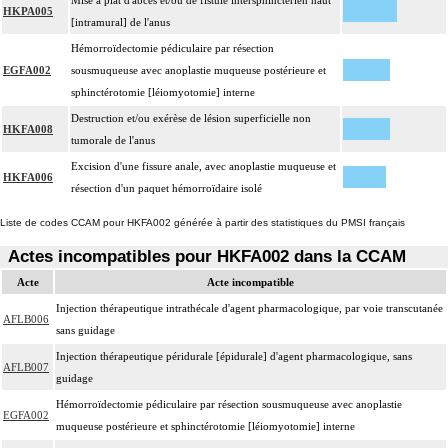
Mise à plat d'abcès et/ou de fistule intersphinctérien haut
HKPA005
[intramural] de l'anus
Hémorroïdectomie pédiculaire par résection
EGFA002
sousmuqueuse avec anoplastie muqueuse postérieure et
sphinctérotomie [léiomyotomie] interne
Destruction et/ou exérèse de lésion superficielle non
HKFA008
tumorale de l'anus
Excision d'une fissure anale, avec anoplastie muqueuse et
HKFA006
résection d'un paquet hémorroïdaire isolé
Liste de codes CCAM pour HKFA002 générée à partir des statistiques du PMSI français
Actes incompatibles pour HKFA002 dans la CCAM
Acte
Acte incompatible
Injection thérapeutique intrathécale d'agent pharmacologique, par voie transcutanée
AFLB006
sans guidage
Injection thérapeutique péridurale [épidurale] d'agent pharmacologique, sans
AFLB007
guidage
Hémorroïdectomie pédiculaire par résection sousmuqueuse avec anoplastie
EGFA002
muqueuse postérieure et sphinctérotomie [léiomyotomie] interne