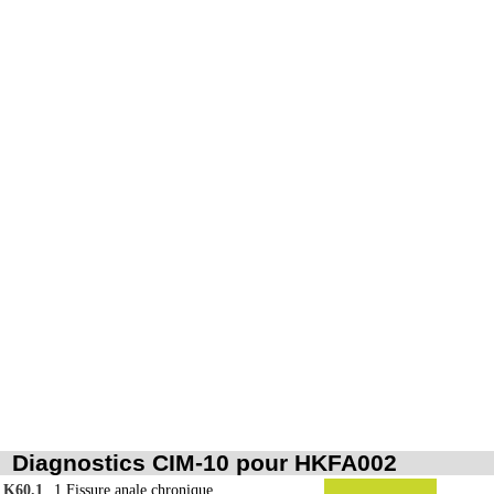
Les actes sur la cavité de l'abdomen, par coelioscopie ou par
7
rétropéritonéoscopie incluent l'évacuation de collection intraabdominale
associée, la toilette péritonéale et/ou la pose de drain.
Les actes sur la cavité de l'abdomen, par abord direct incluent l'évacuation de
7
collection intraabdominale associée, la toilette péritonéale et/ou la pose de
drain.
Diagnostics CIM-10 pour HKFA002
K60.1
1
Fissure anale chronique