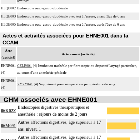
HEQE002
Endoscopie oeso-gastro-duodénale
HEQE003
Endoscopie oeso-gastro-duodénale avec test à l'uréase, avant l'âge de 6 ans
HEQE005
Endoscopie oeso-gastro-duodénale avec test à l'uréase, après l'âge de 6 ans
Actes et activités associées pour EHNE001 dans la
CCAM
Acte
Acte associé (activité)
(activité)
EHNE001
GELE001
(4) Intubation trachéale par fibroscopie ou dispositif laryngé particulier,
(4)
au cours d'une anesthésie générale
EHNE001
YYYY041
(4) Supplément pour récupération peropératoire de sang
(4)
GHM associés avec EHNE001
Endoscopies digestives thérapeutiques et
06K02Z
anesthésie : séjours de moins de 2 jours
Autres affections digestives, âge supérieur à 17
06M091
ans, niveau 1
Autres affections digestives, âge supérieur à 17