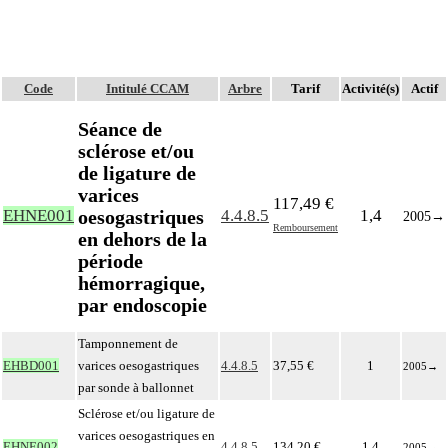
Code
Intitulé CCAM
Arbre
Tarif
Activité(s)
Actif
Séance de
sclérose et/ou
de ligature de
varices
117,49 €
oesogastriques
EHNE001
4.4.8.5
1,4
2005
→
Remboursement
en dehors de la
période
hémorragique,
par endoscopie
Tamponnement de
EHBD001
varices oesogastriques
4.4.8.5
37,55 €
1
2005
→
par sonde à ballonnet
Sclérose et/ou ligature de
varices oesogastriques en
EHNE002
4.4.8.5
134,20 €
1,4
2005
→