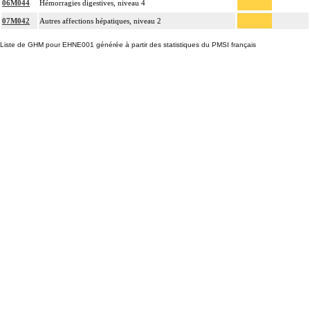
06M044
Hémorragies digestives, niveau 4
07M042
Autres affections hépatiques, niveau 2
Liste de GHM pour EHNE001 générée à partir des statistiques du PMSI français