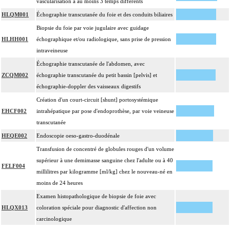
vascularisation à au moins 3 temps différents
HLQM001
Échographie transcutanée du foie et des conduits biliaires
Biopsie du foie par voie jugulaire avec guidage
HLHH001
échographique et/ou radiologique, sans prise de pression
intraveineuse
Échographie transcutanée de l'abdomen, avec
ZCQM002
échographie transcutanée du petit bassin [pelvis] et
échographie-doppler des vaisseaux digestifs
Création d'un court-circuit [shunt] portosystémique
EHCF002
intrahépatique par pose d'endoprothèse, par voie veineuse
transcutanée
HEQE002
Endoscopie oeso-gastro-duodénale
Transfusion de concentré de globules rouges d'un volume
supérieur à une demimasse sanguine chez l'adulte ou à 40
FELF004
millilitres par kilogramme [ml/kg] chez le nouveau-né en
moins de 24 heures
Examen histopathologique de biopsie de foie avec
HLQX013
coloration spéciale pour diagnostic d'affection non
carcinologique