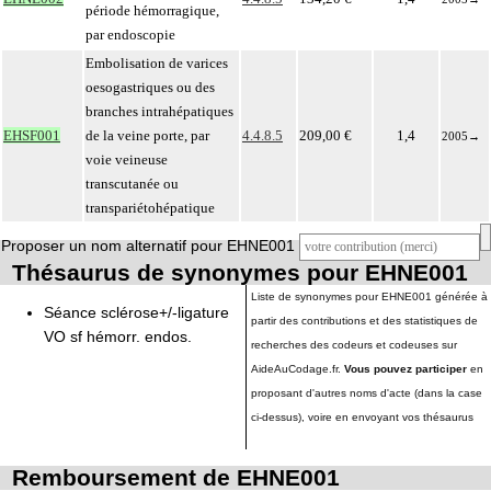
période hémorragique,
par endoscopie
Embolisation de varices
oesogastriques ou des
branches intrahépatiques
EHSF001
de la veine porte, par
4.4.8.5
209,00 €
1,4
2005
→
voie veineuse
transcutanée ou
transpariétohépatique
Proposer un nom alternatif pour EHNE001
Thésaurus de synonymes pour EHNE001
Liste de synonymes pour EHNE001 générée à
Séance sclérose+/-ligature
partir des contributions et des statistiques de
VO sf hémorr. endos.
recherches des codeurs et codeuses sur
AideAuCodage.fr.
Vous pouvez participer
en
proposant d'autres noms d'acte (dans la case
ci-dessus), voire en envoyant vos thésaurus
Remboursement de EHNE001