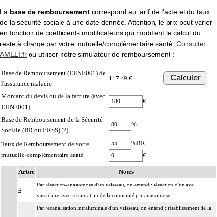
La
base de remboursement
correspond au tarif de l'acte et du taux
de la sécurité sociale à une date donnée. Attention, le prix peut varier
en fonction de coefficients modificateurs qui modifient le calcul du
reste à charge par votre mutuelle/complémentaire santé.
Consulter
AMELI.fr
ou utiliser notre simulateur de remboursement :
Base de Remboursement (EHNE001) de
Calculer
117.49 €
l'assurance maladie
Montant du devis ou de la facture (avec
€
EHNE001)
Base de Remboursement de la Sécurité
%
Sociale (BR ou BRSS)
(?)
%BR+
Taux de Remboursement de votre
mutuelle/complémentaire santé
€
Arbre
Notes
Par résection-anastomose d'un vaisseau, on entend : résection d'un axe
4
vasculaire avec restauration de la continuité par anastomose.
Par recanalisation intraluminale d'un vaisseau, on entend : rétablissement de la