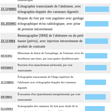
Échographie transcutanée de l'abdomen, avec
ZCQM001
échographie-doppler des vaisseaux digestifs
Biopsie du foie par voie jugulaire avec guidage
HLHH005
échographique et/ou radiologique, avec prise
de pression intraveineuse
Remnographie [IRM] de l'abdomen ou du petit
ZCQJ004
bassin [pelvis], avec injection intraveineuse de
produit de contraste
Hémostase de lésion de l'oesophage, de l'estomac et/ou du
HESE002
duodénum sans laser, par oeso-gastro-duodénoscopie
Ponction d'un épanchement péritonéal, par voie
HPHB003
transcutanée
Échographie transcutanée de l'étage supérieur de
ZCQM004
l'abdomen avec échographie-doppler des vaisseaux
digestifs
Évacuation d'un épanchement intrapéritonéal, par voie
HPJB001
transcutanée
Scanographie des vaisseaux du foie pour étude de la
ELQH001