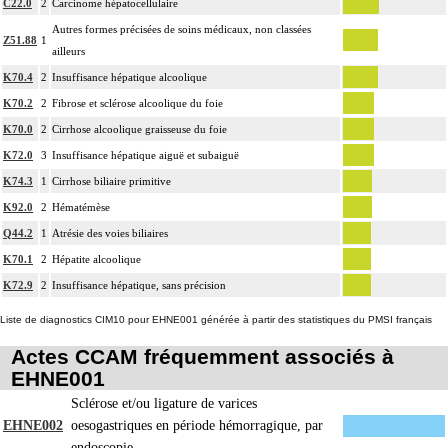
C22.0
2
Carcinome hépatocellulaire
4
intrathoracique associée, la pose de drain pleural et/ou péricardique.
Autres formes précisées de soins médicaux, non classées
Z51.88
1
Les actes sur le thorax, par thoracotomie incluent l'évacuation de collection
ailleurs
4
intrathoracique associée, la pose de drain pleural et/ou péricardique.
K70.4
2
Insuffisance hépatique alcoolique
Les actes avec dérivation vasculaire [shunt] incluent la pose d'une dérivation
K70.2
2
Fibrose et sclérose alcoolique du foie
4
inerte ou pulsée, et son ablation.
K70.0
2
Cirrhose alcoolique graisseuse du foie
Facturation : les suppléments de numérisation ou la radioscopie de longue
K72.0
3
Insuffisance hépatique aiguë et subaiguë
4
durée sous ampli de brillance (chapitre 19) ne peuvent pas être facturés avec les
K74.3
1
Cirrhose biliaire primitive
actes diagnostiques ou thérapeutiques de radiologie vasculaire
K92.0
2
Hématémèse
Q44.2
1
Atrésie des voies biliaires
K70.1
2
Hépatite alcoolique
K72.9
2
Insuffisance hépatique, sans précision
Liste de diagnostics CIM10 pour EHNE001 générée à partir des statistiques du PMSI français
Actes CCAM fréquemment associés à
EHNE001
Sclérose et/ou ligature de varices
EHNE002
oesogastriques en période hémorragique, par
endoscopie