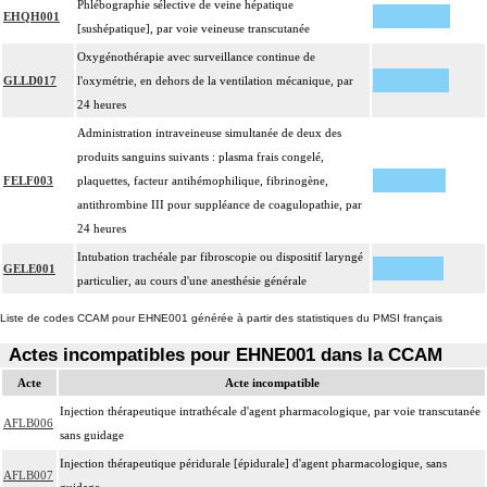
Phlébographie sélective de veine hépatique
EHQH001
[sushépatique], par voie veineuse transcutanée
Oxygénothérapie avec surveillance continue de
GLLD017
l'oxymétrie, en dehors de la ventilation mécanique, par
24 heures
Administration intraveineuse simultanée de deux des
produits sanguins suivants : plasma frais congelé,
FELF003
plaquettes, facteur antihémophilique, fibrinogène,
antithrombine III pour suppléance de coagulopathie, par
24 heures
Intubation trachéale par fibroscopie ou dispositif laryngé
GELE001
particulier, au cours d'une anesthésie générale
Liste de codes CCAM pour EHNE001 générée à partir des statistiques du PMSI français
Actes incompatibles pour EHNE001 dans la CCAM
Acte
Acte incompatible
Injection thérapeutique intrathécale d'agent pharmacologique, par voie transcutanée
AFLB006
sans guidage
Injection thérapeutique péridurale [épidurale] d'agent pharmacologique, sans
AFLB007
guidage