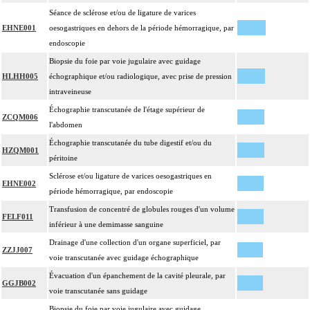
Séance de sclérose et/ou de ligature de varices
EHNE001
oesogastriques en dehors de la période hémorragique, par
endoscopie
Biopsie du foie par voie jugulaire avec guidage
HLHH005
échographique et/ou radiologique, avec prise de pression
intraveineuse
Échographie transcutanée de l'étage supérieur de
ZCQM006
l'abdomen
Échographie transcutanée du tube digestif et/ou du
HZQM001
péritoine
Sclérose et/ou ligature de varices oesogastriques en
EHNE002
période hémorragique, par endoscopie
Transfusion de concentré de globules rouges d'un volume
FELF011
inférieur à une demimasse sanguine
Drainage d'une collection d'un organe superficiel, par
ZZJJ007
voie transcutanée avec guidage échographique
Évacuation d'un épanchement de la cavité pleurale, par
GGJB002
voie transcutanée sans guidage
Biopsie du foie par voie jugulaire avec guidage