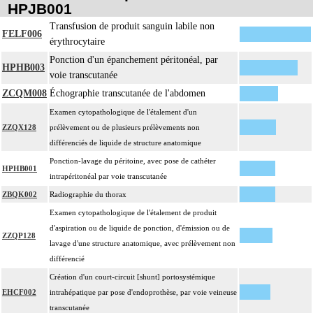
HPJB001
Transfusion de produit sanguin labile non
FELF006
érythrocytaire
Ponction d'un épanchement péritonéal, par
HPHB003
voie transcutanée
ZCQM008
Échographie transcutanée de l'abdomen
Examen cytopathologique de l'étalement d'un
ZZQX128
prélèvement ou de plusieurs prélèvements non
différenciés de liquide de structure anatomique
Ponction-lavage du péritoine, avec pose de cathéter
HPHB001
intrapéritonéal par voie transcutanée
ZBQK002
Radiographie du thorax
Examen cytopathologique de l'étalement de produit
d'aspiration ou de liquide de ponction, d'émission ou de
ZZQP128
lavage d'une structure anatomique, avec prélèvement non
différencié
Création d'un court-circuit [shunt] portosystémique
EHCF002
intrahépatique par pose d'endoprothèse, par voie veineuse
transcutanée