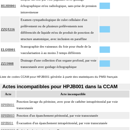
HLHH001
échographique et/ou radiologique, sans prise de pression
intraveineuse
Examen cytopathologique de culot cellulaire d'un
prélèvement ou de plusieurs prélèvements non
ZZQX116
différenciés de liquide et/ou de produit de ponction de
structure anatomique, avec inclusion en paraffine
Scanographie des vaisseaux du foie pour étude de la
ELQH001
vascularisation à au moins 3 temps différents
Drainage d'une collection d'un organe profond, par voie
ZZJJ008
transcutanée avec guidage échographique
Liste de codes CCAM pour HPJB001 générée à partir des statistiques du PMSI français
Actes incompatibles pour HPJB001 dans la CCAM
Acte
Acte incompatible
Ponction-lavage du péritoine, avec pose de cathéter intrapéritonéal par voie
HPHB001
transcutanée
HPHB003
Ponction d'un épanchement péritonéal, par voie transcutanée
HPJB001
Évacuation d'un épanchement intrapéritonéal, par voie transcutanée