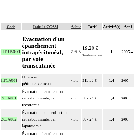
Code
Intitulé CCAM
Arbre
Tarif
Activité(s)
Actif
Évacuation d'un
épanchement
19,20 €
intrapéritonéal,
HPJB001
7.6.5
1
2005
→
Remboursement
par voie
transcutanée
Dérivation
HPCA001
7.6.5
313,50 €
1,4
2005
→
péritonéoveineuse
Évacuation de collection
ZCJA001
intraabdominale, par
7.6.5
187,24 €
1,4
2005
→
rectotomie
Évacuation d'une collection
ZCJA002
intraabdominale, par
7.6.5
187,24 €
1,4
2005
→
laparotomie
Évacuation de collection