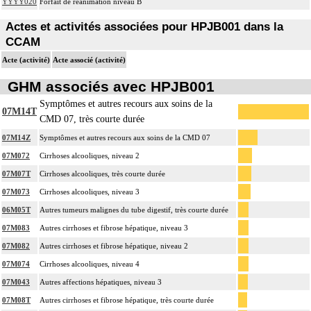
YYYY020
Forfait de réanimation niveau B
Actes et activités associées pour HPJB001 dans la
CCAM
Acte (activité)
Acte associé (activité)
GHM associés avec HPJB001
Symptômes et autres recours aux soins de la
07M14T
CMD 07, très courte durée
07M14Z
Symptômes et autres recours aux soins de la CMD 07
07M072
Cirrhoses alcooliques, niveau 2
07M07T
Cirrhoses alcooliques, très courte durée
07M073
Cirrhoses alcooliques, niveau 3
06M05T
Autres tumeurs malignes du tube digestif, très courte durée
07M083
Autres cirrhoses et fibrose hépatique, niveau 3
07M082
Autres cirrhoses et fibrose hépatique, niveau 2
07M074
Cirrhoses alcooliques, niveau 4
07M043
Autres affections hépatiques, niveau 3
07M08T
Autres cirrhoses et fibrose hépatique, très courte durée