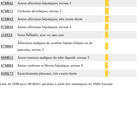
07M042
Autres affections hépatiques, niveau 2
07M071
Cirrhoses alcooliques, niveau 1
07M04T
Autres affections hépatiques, très courte durée
07M044
Autres affections hépatiques, niveau 4
23Z02Z
Soins Palliatifs, avec ou sans acte
Affections malignes du système hépato-biliaire ou du
07M063
pancréas, niveau 3
06M053
Autres tumeurs malignes du tube digestif, niveau 3
07M084
Autres cirrhoses et fibrose hépatique, niveau 4
04M17T
Epanchements pleuraux, très courte durée
Liste de GHM pour HPJB001 générée à partir des statistiques du PMSI français