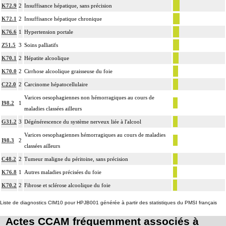
K72.9
2
Insuffisance hépatique, sans précision
K72.1
2
Insuffisance hépatique chronique
K76.6
1
Hypertension portale
Z51.5
3
Soins palliatifs
K70.1
2
Hépatite alcoolique
K70.0
2
Cirrhose alcoolique graisseuse du foie
C22.0
2
Carcinome hépatocellulaire
Varices oesophagiennes non hémorragiques au cours de
I98.2
1
maladies classées ailleurs
G31.2
3
Dégénérescence du système nerveux liée à l'alcool
Varices oesophagiennes hémorragiques au cours de maladies
I98.3
2
classées ailleurs
C48.2
2
Tumeur maligne du péritoine, sans précision
K76.8
1
Autres maladies précisées du foie
K70.2
2
Fibrose et sclérose alcoolique du foie
Liste de diagnostics CIM10 pour HPJB001 générée à partir des statistiques du PMSI français
Actes CCAM fréquemment associés à