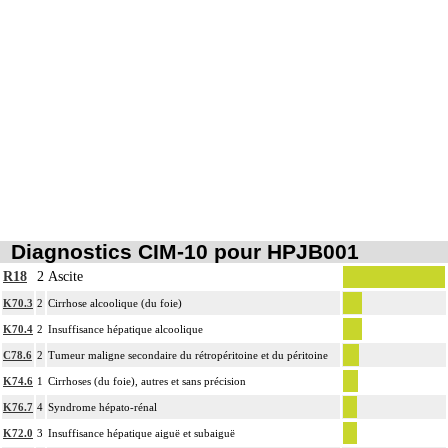
Diagnostics CIM-10 pour HPJB001
R18
2
Ascite
K70.3
2
Cirrhose alcoolique (du foie)
K70.4
2
Insuffisance hépatique alcoolique
C78.6
2
Tumeur maligne secondaire du rétropéritoine et du péritoine
K74.6
1
Cirrhoses (du foie), autres et sans précision
K76.7
4
Syndrome hépato-rénal
K72.0
3
Insuffisance hépatique aiguë et subaiguë