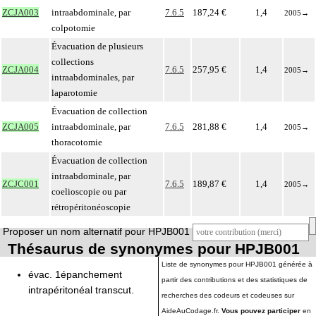
ZCJA003
intraabdominale, par
7.6.5
187,24 €
1,4
2005
→
colpotomie
Évacuation de plusieurs
collections
ZCJA004
7.6.5
257,95 €
1,4
2005
→
intraabdominales, par
laparotomie
Évacuation de collection
ZCJA005
intraabdominale, par
7.6.5
281,88 €
1,4
2005
→
thoracotomie
Évacuation de collection
intraabdominale, par
ZCJC001
7.6.5
189,87 €
1,4
2005
→
coelioscopie ou par
rétropéritonéoscopie
Proposer un nom alternatif pour HPJB001
Thésaurus de synonymes pour HPJB001
Liste de synonymes pour HPJB001 générée à
évac. 1épanchement
partir des contributions et des statistiques de
intrapéritonéal transcut.
recherches des codeurs et codeuses sur
AideAuCodage.fr.
Vous pouvez participer
en