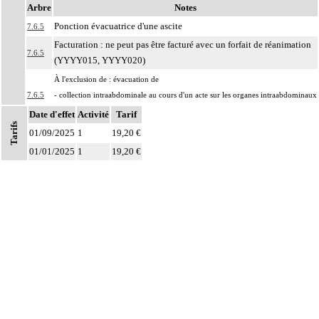
Arbre
Notes
Ponction évacuatrice d'une ascite
7.6.5
Facturation : ne peut pas être facturé avec un forfait de réanimation
7.6.5
(YYYY015, YYYY020)
À l'exclusion de : évacuation de
7.6.5
- collection intraabdominale au cours d'un acte sur les organes intraabdominaux
- collection périrénale (cf 08.06.01.01)
Date d'effet
Activité
Tarif
Tarifs
Comprend : évacuation de collection
01/09/2025
1
19,20 €
Notes
7.6.5
- intrapéritonéale
01/01/2025
1
19,20 €
- rétropéritonéale
7.6.5
Avec ou sans : drainage
Les actes sur la cavité de l'abdomen, par coelioscopie ou par
7
rétropéritonéoscopie incluent l'évacuation de collection intraabdominale
associée, la toilette péritonéale et/ou la pose de drain.
Les actes sur la cavité de l'abdomen, par abord direct incluent l'évacuation de
7
collection intraabdominale associée, la toilette péritonéale et/ou la pose de
drain.