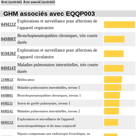
Acte (activité)
Acte associé (activité)
GHM associés avec EQQP003
Explorations et surveillance pour affections de
04M22Z
l'appareil respiratoire
Bronchopneumopathies chroniques, très courte
04M08T
durée
Explorations et surveillance pour affections de
05M20Z
l'appareil circulatoire
Maladies pulmonaires interstitielles, très courte
04M14T
durée
23M02Z
Rééducation
04M141
Maladies pulmonaires interstitielles, niveau 1
04M081
Bronchopneumopathies chroniques, niveau 1
04M211
Suivis de greffe pulmonaire, niveau 1
04M142
Maladies pulmonaires interstitielles, niveau 2
Explorations et surveillance de l'appareil
08M35Z
musculosquelettique et du tissu conjonctif
Séjours comprenant une endoscopie bronchique, en