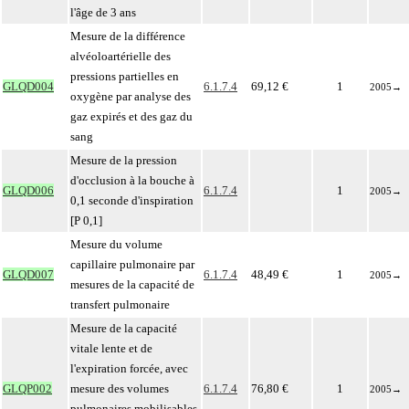
l'âge de 3 ans
Mesure de la différence
alvéoloartérielle des
pressions partielles en
GLQD004
6.1.7.4
69,12 €
1
2005
→
oxygène par analyse des
gaz expirés et des gaz du
sang
Mesure de la pression
d'occlusion à la bouche à
GLQD006
6.1.7.4
1
2005
→
0,1 seconde d'inspiration
[P 0,1]
Mesure du volume
capillaire pulmonaire par
GLQD007
6.1.7.4
48,49 €
1
2005
→
mesures de la capacité de
transfert pulmonaire
Mesure de la capacité
vitale lente et de
l'expiration forcée, avec
GLQP002
mesure des volumes
6.1.7.4
76,80 €
1
2005
→
pulmonaires mobilisables