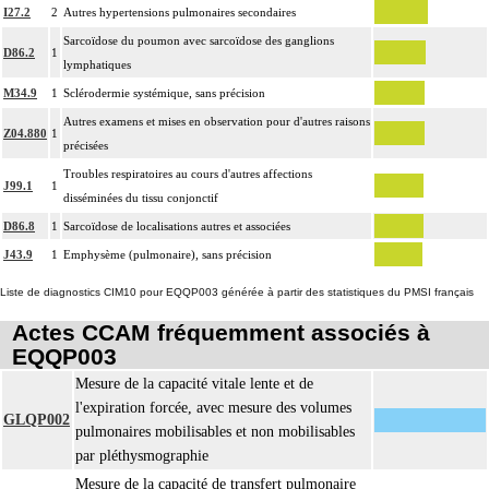
I27.2
2
Autres hypertensions pulmonaires secondaires
Sarcoïdose du poumon avec sarcoïdose des ganglions
D86.2
1
lymphatiques
M34.9
1
Sclérodermie systémique, sans précision
Autres examens et mises en observation pour d'autres raisons
Z04.880
1
précisées
Troubles respiratoires au cours d'autres affections
J99.1
1
disséminées du tissu conjonctif
D86.8
1
Sarcoïdose de localisations autres et associées
J43.9
1
Emphysème (pulmonaire), sans précision
Liste de diagnostics CIM10 pour EQQP003 générée à partir des statistiques du PMSI français
Actes CCAM fréquemment associés à
EQQP003
Mesure de la capacité vitale lente et de
l'expiration forcée, avec mesure des volumes
GLQP002
pulmonaires mobilisables et non mobilisables
par pléthysmographie
Mesure de la capacité de transfert pulmonaire