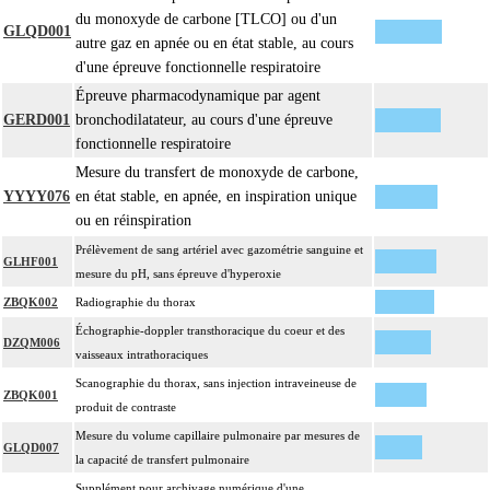
du monoxyde de carbone [TLCO] ou d'un
GLQD001
autre gaz en apnée ou en état stable, au cours
d'une épreuve fonctionnelle respiratoire
Épreuve pharmacodynamique par agent
GERD001
bronchodilatateur, au cours d'une épreuve
fonctionnelle respiratoire
Mesure du transfert de monoxyde de carbone,
YYYY076
en état stable, en apnée, en inspiration unique
ou en réinspiration
Prélèvement de sang artériel avec gazométrie sanguine et
GLHF001
mesure du pH, sans épreuve d'hyperoxie
ZBQK002
Radiographie du thorax
Échographie-doppler transthoracique du coeur et des
DZQM006
vaisseaux intrathoraciques
Scanographie du thorax, sans injection intraveineuse de
ZBQK001
produit de contraste
Mesure du volume capillaire pulmonaire par mesures de
GLQD007
la capacité de transfert pulmonaire
Supplément pour archivage numérique d'une