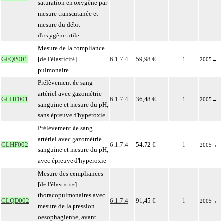
saturation en oxygène par
mesure transcutanée et
mesure du débit
d'oxygène utile
Mesure de la compliance
GFQP001
[de l'élasticité]
6.1.7.4
59,98 €
1
2005
→
pulmonaire
Prélèvement de sang
artériel avec gazométrie
GLHF001
6.1.7.4
36,48 €
1
2005
→
sanguine et mesure du pH,
sans épreuve d'hyperoxie
Prélèvement de sang
artériel avec gazométrie
GLHF002
6.1.7.4
54,72 €
1
2005
→
sanguine et mesure du pH,
avec épreuve d'hyperoxie
Mesure des compliances
[de l'élasticité]
thoracopulmonaires avec
GLQD002
6.1.7.4
91,45 €
1
2005
→
mesure de la pression
oesophagienne, avant