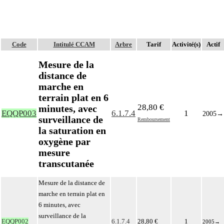
Code
Intitulé CCAM
Arbre
Tarif
Activité(s)
Actif
Mesure de la
distance de
marche en
terrain plat en 6
28,80 €
minutes, avec
EQQP003
6.1.7.4
1
2005
→
surveillance de
Remboursement
la saturation en
oxygène par
mesure
transcutanée
Mesure de la distance de
marche en terrain plat en
6 minutes, avec
surveillance de la
EQQP002
6.1.7.4
28,80 €
1
2005
→