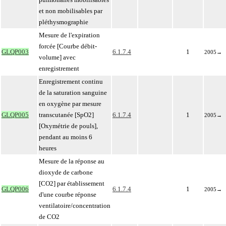
et non mobilisables par
pléthysmographie
Mesure de l'expiration
forcée [Courbe débit-
GLQP003
6.1.7.4
1
2005
→
volume] avec
enregistrement
Enregistrement continu
de la saturation sanguine
en oxygène par mesure
GLQP005
transcutanée [SpO2]
6.1.7.4
1
2005
→
[Oxymétrie de pouls],
pendant au moins 6
heures
Mesure de la réponse au
dioxyde de carbone
[CO2] par établissement
GLQP006
6.1.7.4
1
2005
→
d'une courbe réponse
ventilatoire/concentration
de CO2