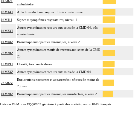
04K02J
ambulatoire
08M14T
Affections du tissu conjonctif, très courte durée
04M111
Signes et symptômes respiratoires, niveau 1
Autres symptômes et recours aux soins de la CMD 04, très
04M23T
courte durée
04M082
Bronchopneumopathies chroniques, niveau 2
Autres symptômes et motifs de recours aux soins de la CMD
23M20Z
23
10M09T
Obésité, très courte durée
04M23Z
Autres symptômes et recours aux soins de la CMD 04
Explorations nocturnes et apparentées : séjours de moins de
23K02Z
2 jours
04M202
Bronchopneumopathies chroniques surinfectées, niveau 2
Liste de GHM pour EQQP003 générée à partir des statistiques du PMSI français