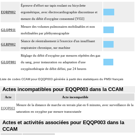
Épreuve d'effort sur tapis roulant ou bicyclette
EQRP002
ergométrique, avec électrocardiographie discontinue et
mesure du débit d'oxygène consommé [VO2]
Mesure des volumes pulmonaires mobilisables et non
GLQP011
mobilisables par pléthysmographie
Séance de réentraînement à l'exercice d'un insuffisant
GLRP002
respiratoire chronique, sur machine
Réglage du débit d'oxygène par mesures répétées des gaz
GLQF001
du sang, pour instauration ou adaptation d'une
oxygénothérapie de débit défini, par 24 heures
Liste de codes CCAM pour EQQP003 générée à partir des statistiques du PMSI français
Actes incompatibles pour EQQP003 dans la CCAM
Acte
Acte incompatible
Mesure de la distance de marche en terrain plat en 6 minutes, avec surveillance de la
EQQP003
saturation en oxygène par mesure transcutanée
Actes et activités associées pour EQQP003 dans la
CCAM