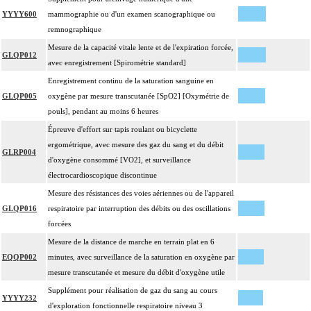
YYYY600
mammographie ou d'un examen scanographique ou
remnographique
Mesure de la capacité vitale lente et de l'expiration forcée,
GLQP012
avec enregistrement [Spirométrie standard]
Enregistrement continu de la saturation sanguine en
GLQP005
oxygène par mesure transcutanée [SpO2] [Oxymétrie de
pouls], pendant au moins 6 heures
Épreuve d'effort sur tapis roulant ou bicyclette
ergométrique, avec mesure des gaz du sang et du débit
GLRP004
d'oxygène consommé [VO2], et surveillance
électrocardioscopique discontinue
Mesure des résistances des voies aériennes ou de l'appareil
GLQP016
respiratoire par interruption des débits ou des oscillations
forcées
Mesure de la distance de marche en terrain plat en 6
EQQP002
minutes, avec surveillance de la saturation en oxygène par
mesure transcutanée et mesure du débit d'oxygène utile
Supplément pour réalisation de gaz du sang au cours
YYYY232
d'exploration fonctionnelle respiratoire niveau 3