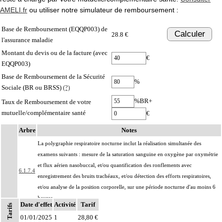
AMELI.fr
ou utiliser notre simulateur de remboursement :
Base de Remboursement (EQQP003) de
Calculer
28.8 €
l'assurance maladie
Montant du devis ou de la facture (avec
€
EQQP003)
Base de Remboursement de la Sécurité
%
Sociale (BR ou BRSS)
(?)
%BR+
Taux de Remboursement de votre
mutuelle/complémentaire santé
€
Arbre
Notes
La polygraphie respiratoire nocturne inclut la réalisation simultanée des
examens suivants : mesure de la saturation sanguine en oxygène par oxymétrie
et flux aérien nasobuccal, et/ou quantification des ronflements avec
6.1.7.4
enregistrement des bruits trachéaux, et/ou détection des efforts respiratoires,
et/ou analyse de la position corporelle, sur une période nocturne d'au moins 6
heures.
Date d'effet
Activité
Tarif
Tarifs
Par thoracotomie, on entend : tout abord de la cavité thoracique - sternotomie,
6
01/01/2025
1
28,80 €
thoracotomie latérale, thoracotomie postérieure -.