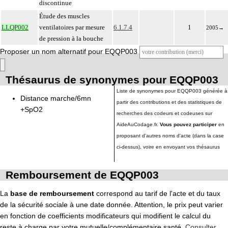
discontinue
Étude des muscles
LLQP002
ventilatoires par mesure
6.1.7.4
1
2005
→
de pression à la bouche
Proposer un nom alternatif pour EQQP003
Thésaurus de synonymes pour EQQP003
Liste de synonymes pour EQQP003 générée à
Distance marche/6mn
partir des contributions et des statistiques de
+SpO2
recherches des codeurs et codeuses sur
AideAuCodage.fr.
Vous pouvez participer
en
proposant d'autres noms d'acte (dans la case
ci-dessus), voire en envoyant vos thésaurus
Remboursement de EQQP003
La
base de remboursement
correspond au tarif de l'acte et du taux
de la sécurité sociale à une date donnée. Attention, le prix peut varier
en fonction de coefficients modificateurs qui modifient le calcul du
reste à charge par votre mutuelle/complémentaire santé.
Consulter