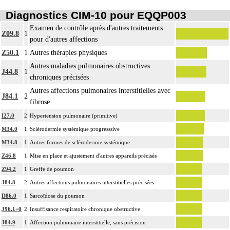
Diagnostics CIM-10 pour EQQP003
Examen de contrôle après d'autres traitements
Z09.8
1
pour d'autres affections
Z50.1
1
Autres thérapies physiques
Autres maladies pulmonaires obstructives
J44.8
1
chroniques précisées
Autres affections pulmonaires interstitielles avec
J84.1
2
fibrose
I27.0
2
Hypertension pulmonaire (primitive)
M34.0
1
Sclérodermie systémique progresssive
M34.8
1
Autres formes de sclérodermie systémique
Z46.8
1
Mise en place et ajustement d'autres appareils précisés
Z94.2
1
Greffe de poumon
J84.8
2
Autres affections pulmonaires interstitielles précisées
D86.0
1
Sarcoïdose du poumon
J96.1+0
2
Insuffisance respiratoire chronique obstructive
J84.9
1
Affection pulmonaire interstitielle, sans précision