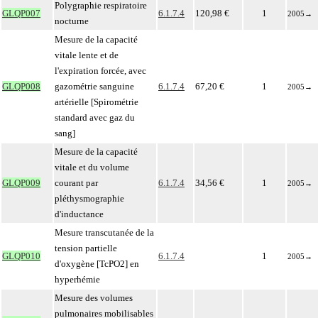
Polygraphie respiratoire
GLQP007
6.1.7.4
120,98 €
1
2005
→
nocturne
Mesure de la capacité
vitale lente et de
l'expiration forcée, avec
GLQP008
gazométrie sanguine
6.1.7.4
67,20 €
1
2005
→
artérielle [Spirométrie
standard avec gaz du
sang]
Mesure de la capacité
vitale et du volume
GLQP009
courant par
6.1.7.4
34,56 €
1
2005
→
pléthysmographie
d'inductance
Mesure transcutanée de la
tension partielle
GLQP010
6.1.7.4
1
2005
→
d'oxygène [TcPO2] en
hyperhémie
Mesure des volumes
pulmonaires mobilisables