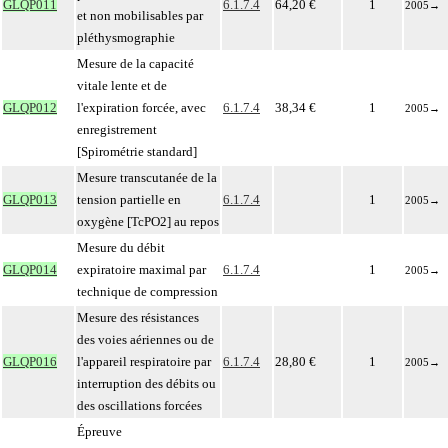
GLQP011
6.1.7.4
64,20 €
1
2005
→
et non mobilisables par
pléthysmographie
Mesure de la capacité
vitale lente et de
GLQP012
l'expiration forcée, avec
6.1.7.4
38,34 €
1
2005
→
enregistrement
[Spirométrie standard]
Mesure transcutanée de la
GLQP013
tension partielle en
6.1.7.4
1
2005
→
oxygène [TcPO2] au repos
Mesure du débit
GLQP014
expiratoire maximal par
6.1.7.4
1
2005
→
technique de compression
Mesure des résistances
des voies aériennes ou de
GLQP016
l'appareil respiratoire par
6.1.7.4
28,80 €
1
2005
→
interruption des débits ou
des oscillations forcées
Épreuve