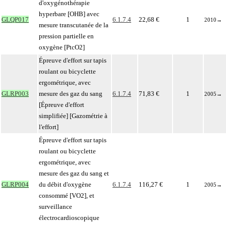
d'oxygénothérapie
hyperbare [OHB] avec
GLQP017
6.1.7.4
22,68 €
1
2010
→
mesure transcutanée de la
pression partielle en
oxygène [PtcO2]
Épreuve d'effort sur tapis
roulant ou bicyclette
ergométrique, avec
GLRP003
mesure des gaz du sang
6.1.7.4
71,83 €
1
2005
→
[Épreuve d'effort
simplifiée] [Gazométrie à
l'effort]
Épreuve d'effort sur tapis
roulant ou bicyclette
ergométrique, avec
mesure des gaz du sang et
GLRP004
du débit d'oxygène
6.1.7.4
116,27 €
1
2005
→
consommé [VO2], et
surveillance
électrocardioscopique