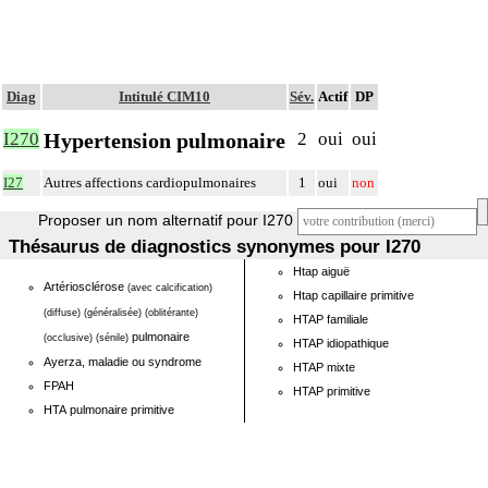
Diag
Intitulé CIM10
Sév.
Actif
DP
Hypertension pulmonaire
I270
2
oui
oui
I27
Autres affections cardiopulmonaires
1
oui
non
Proposer un nom alternatif pour I270
Thésaurus de diagnostics synonymes pour I270
Htap aiguë
Artériosclérose
(avec calcification)
Htap capillaire primitive
(diffuse)
(généralisée)
(oblitérante)
HTAP familiale
pulmonaire
(occlusive)
(sénile)
HTAP idiopathique
Ayerza, maladie ou syndrome
HTAP mixte
FPAH
HTAP primitive
HTA pulmonaire primitive