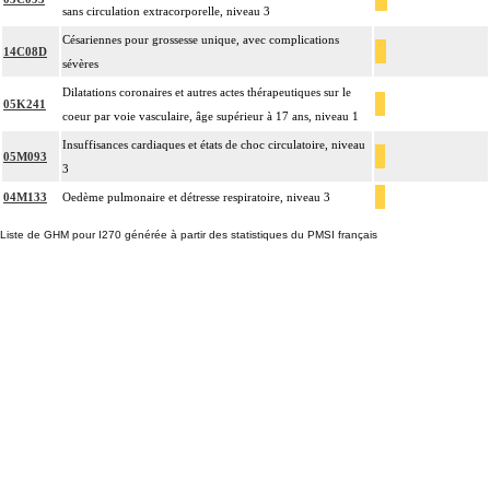
sans circulation extracorporelle, niveau 3
Césariennes pour grossesse unique, avec complications
14C08D
sévères
Dilatations coronaires et autres actes thérapeutiques sur le
05K241
coeur par voie vasculaire, âge supérieur à 17 ans, niveau 1
Insuffisances cardiaques et états de choc circulatoire, niveau
05M093
3
04M133
Oedème pulmonaire et détresse respiratoire, niveau 3
Liste de GHM pour I270 générée à partir des statistiques du PMSI français