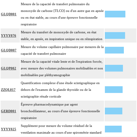
Mesure de la capacité de transfert pulmonaire du
monoxyde de carbone [TLCO] ou d'un autre gaz en apnée
GLQD001
ou en état stable, au cours d'une épreuve fonctionnelle
respiratoire
Mesure du transfert de monoxyde de carbone, en état
YYYY076
stable, en apnée, en inspiration unique ou en réinspiration
Mesure du volume capillaire pulmonaire par mesures de la
GLQD007
capacité de transfert pulmonaire
Mesure de la capacité vitale lente et de l'expiration forcée,
GLQP002
avec mesure des volumes pulmonaires mobilisables et non
mobilisables par pléthysmographie
Quantification complexe d'une étude scintigraphique en
ZZQL017
dehors de l'examen de la glande thyroïde ou de la
scintigraphie rénale corticale
Épreuve pharmacodynamique par agent
GERD001
bronchodilatateur, au cours d'une épreuve fonctionnelle
respiratoire
Supplément pour mesure du volume résiduel de la
YYYY025
ventilation maximale au cours d'une spirométrie standard