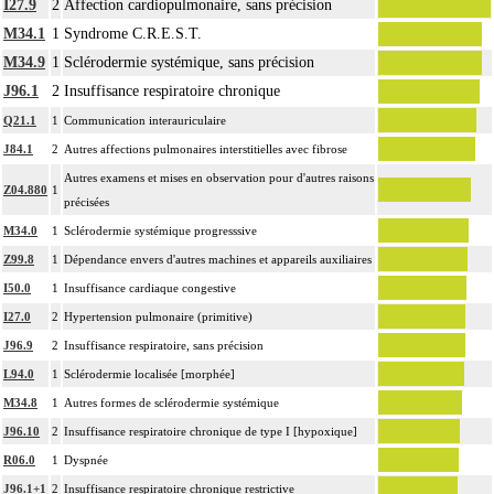
I27.9
2
Affection cardiopulmonaire, sans précision
M34.1
1
Syndrome C.R.E.S.T.
M34.9
1
Sclérodermie systémique, sans précision
J96.1
2
Insuffisance respiratoire chronique
Q21.1
1
Communication interauriculaire
J84.1
2
Autres affections pulmonaires interstitielles avec fibrose
Autres examens et mises en observation pour d'autres raisons
Z04.880
1
précisées
M34.0
1
Sclérodermie systémique progresssive
Z99.8
1
Dépendance envers d'autres machines et appareils auxiliaires
I50.0
1
Insuffisance cardiaque congestive
I27.0
2
Hypertension pulmonaire (primitive)
J96.9
2
Insuffisance respiratoire, sans précision
L94.0
1
Sclérodermie localisée [morphée]
M34.8
1
Autres formes de sclérodermie systémique
J96.10
2
Insuffisance respiratoire chronique de type I [hypoxique]
R06.0
1
Dyspnée
J96.1+1
2
Insuffisance respiratoire chronique restrictive