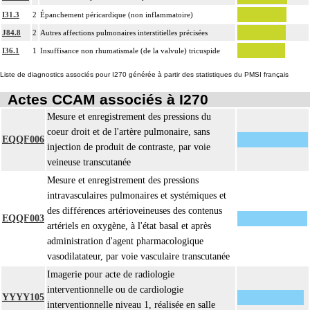
I31.3
2
Épanchement péricardique (non inflammatoire)
J84.8
2
Autres affections pulmonaires interstitielles précisées
I36.1
1
Insuffisance non rhumatismale (de la valvule) tricuspide
Liste de diagnostics associés pour I270 générée à partir des statistiques du PMSI français
Actes CCAM associés à I270
Mesure et enregistrement des pressions du
coeur droit et de l'artère pulmonaire, sans
EQQF006
injection de produit de contraste, par voie
veineuse transcutanée
Mesure et enregistrement des pressions
intravasculaires pulmonaires et systémiques et
des différences artérioveineuses des contenus
EQQF003
artériels en oxygène, à l'état basal et après
administration d'agent pharmacologique
vasodilatateur, par voie vasculaire transcutanée
Imagerie pour acte de radiologie
interventionnelle ou de cardiologie
YYYY105
interventionnelle niveau 1, réalisée en salle