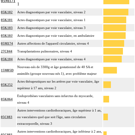
05M171
1
05K102
Actes diagnostiques par voie vasculaire, niveau 2
05K101
Actes diagnostiques par voie vasculaire, niveau 1
05K103
Actes diagnostiques par voie vasculaire, niveau 3
05K10J
Actes diagnostiques par voie vasculaire, en ambulatoire
05M174
Autres affections de l'appareil circulatoire, niveau 4
27C044
Transplantations pulmonaires, niveau 4
05K104
Actes diagnostiques par voie vasculaire, niveau 4
Nouveau-nés de 3300g et âge gestationnel de 40 SA et
15M05D
assimilés (groupe nouveau-nés 1), avec problème majeur
Actes thérapeutiques sur les artères par voie vasculaire, âge
05K252
supérieur à 17 ans, niveau 2
Endoprothèses vasculaires sans infarctus du myocarde,
05K064
niveau 4
Autres interventions cardiothoraciques, âge supérieur à 1 an,
05C083
ou vasculaires quel que soit l'âge, sans circulation
extracorporelle, niveau 3
Autres interventions cardiothoraciques, âge inférieur à 2 ans,
05C093