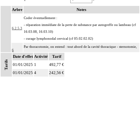
Arbre
Notes
Coder éventuellement :
- réparation immédiate de la perte de substance par autogreffe ou lambeau (cf
6.2.5.3
16.03.08, 16.03.10)
- curage lymphonodal cervical (cf 05.02.02.02)
Par thoracotomie, on entend : tout abord de la cavité thoracique - sternotomie,
6
thoracotomie latérale, thoracotomie postérieure -.
Date d'effet
Activité
Tarif
Tarifs
La circulation extracorporelle [CEC] pour acte intrathoracique inclut, pour le
01/01/2025
1
492,77 €
chirurgien, l'installation, la conduite de la circulation extracorporelle, et son
01/01/2025
4
242,56 €
ablation. Elle inclut les responsabilités suivantes :
Notes
- décision de l'indication et choix de la technique
- pose et ablation des canules
6
- choix du niveau d'hypothermie
- choix du débit de CEC
- décision d'arrêt circulatoire
- définition des protocoles de remplissage
- décision de cardioplégie
- décision d'assistance circulatoire.
Les actes sur le thorax, par thoracoscopie incluent l'évacuation de collection