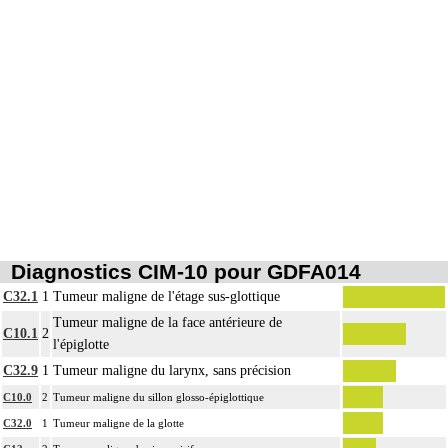
6
intrathoracique associée, la pose de drain pleural et/ou péricardique.
Les actes sur le thorax, par thoracotomie incluent l'évacuation de collection
6
intrathoracique associée, la pose de drain pleural et/ou péricardique.
Diagnostics CIM-10 pour GDFA014
C32.1
1
Tumeur maligne de l'étage sus-glottique
Tumeur maligne de la face antérieure de
C10.1
2
l'épiglotte
C32.9
1
Tumeur maligne du larynx, sans précision
C10.0
2
Tumeur maligne du sillon glosso-épiglottique
C32.0
1
Tumeur maligne de la glotte