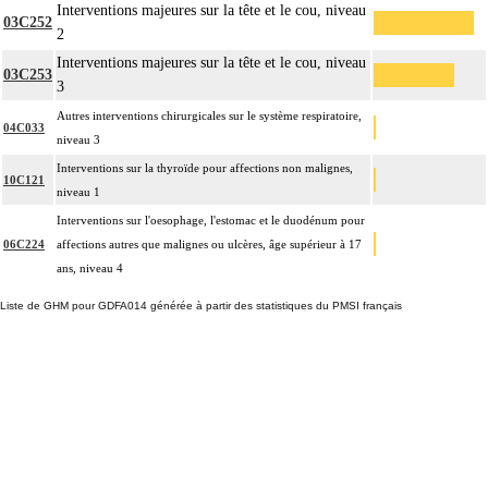
Interventions majeures sur la tête et le cou, niveau
03C252
2
Interventions majeures sur la tête et le cou, niveau
03C253
3
Autres interventions chirurgicales sur le système respiratoire,
04C033
niveau 3
Interventions sur la thyroïde pour affections non malignes,
10C121
niveau 1
Interventions sur l'oesophage, l'estomac et le duodénum pour
06C224
affections autres que malignes ou ulcères, âge supérieur à 17
ans, niveau 4
Liste de GHM pour GDFA014 générée à partir des statistiques du PMSI français