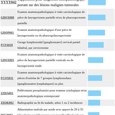
YYYY042
portant sur des lésions malignes tumorales
Examen anatomopathologique à visée carcinologique de
GDQX008
pièce de laryngectomie partielle et/ou de pharyngectomie
partielle
Examen anatomopathologique d'une pièce de
GDQP001
laryngectomie ou de pharyngolaryngectomie
Curage lymphonodal [ganglionnaire] cervical partiel
FCFA020
bilatéral, par cervicotomie
Examen anatomopathologique à visée carcinologique de
GDQX005
pièce de laryngectomie partielle verticale ou de
laryngectomie totale
Examen anatomopathologique à visée carcinologique de
FCQX011
pièces d'exérèse de 7 groupes lymphonodaux
[ganglionnaires lymphatiques] ou plus
Prélèvement peropératoire pour examen cytologique et/ou
ZZHA001
anatomopathologique extemporané
ZZQK002
Radiographie au lit du malade, selon 1 ou 2 incidences
Alimentation entérale par sonde avec apport de 20 à 35