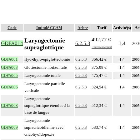
Code
Intitulé CCAM
Arbre
Tarif
Activité(s)
Act
492,77 €
Laryngectomie
GDFA014
6.2.5.3
1,4
200
supraglottique
Remboursement
GDFA001
Hyo-thyro-épiglottectomie
6.2.5.3
366,42 €
1,4
2005
GDFA003
Glottectomie horizontale
6.2.5.3
375,08 €
1,4
2005
GDFA005
Laryngectomie totale
6.2.5.3
475,47 €
1,4
2005
Laryngectomie partielle
GDFA006
6.2.5.3
324,54 €
1,4
2005
verticale
Laryngectomie
GDFA008
supraglottique étendue à la
6.2.5.3
512,34 €
1,4
2005
base de langue
Laryngectomie
GDFA009
supracricoïdienne avec
6.2.5.3
533,74 €
1,4
2005
cricohyoïdopexie