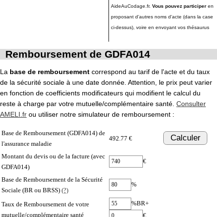
AideAuCodage.fr.
Vous pouvez participer
en
proposant d'autres noms d'acte (dans la case
ci-dessus), voire en envoyant vos thésaurus
Remboursement de GDFA014
La
base de remboursement
correspond au tarif de l'acte et du taux
de la sécurité sociale à une date donnée. Attention, le prix peut varier
en fonction de coefficients modificateurs qui modifient le calcul du
reste à charge par votre mutuelle/complémentaire santé.
Consulter
AMELI.fr
ou utiliser notre simulateur de remboursement :
Base de Remboursement (GDFA014) de
Calculer
492.77 €
l'assurance maladie
Montant du devis ou de la facture (avec
€
GDFA014)
Base de Remboursement de la Sécurité
%
Sociale (BR ou BRSS)
(?)
%BR+
Taux de Remboursement de votre
mutuelle/complémentaire santé
€