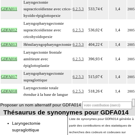
Laryngectomie
GDFA011
supracricoïdienne avec crico-
6.2.5.3
533,74 €
1,4
2005
hyoïdo-épiglottopexie
Laryngopharyngectomie
GDFA012
supracricoïdienne avec
6.2.5.3
536,02 €
1,4
2005
cricohyoïdopexie
GDFA013
Hémilaryngopharyngectomie
6.2.5.3
404,22 €
1,4
2005
Laryngectomie frontale
GDFA016
antérieure avec
6.2.5.3
396,93 €
1,4
2005
épiglottoplastie
Laryngopharyngectomie
GDFA017
6.2.5.3
515,07 €
1,4
2005
supraglottique
Laryngectomie totale
GDFA018
6.2.5.3
518,26 €
1,4
2005
étendue à la base de langue
Proposer un nom alternatif pour GDFA014
Thésaurus de synonymes pour GDFA014
Liste de synonymes pour GDFA014 générée à
Laryngectomie
partir des contributions et des statistiques de
supraglottique
recherches des codeurs et codeuses sur