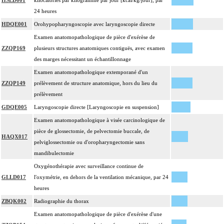
HSLD001
kilocalories par kilogramme par jour [kcal/kg/jour], par
24 heures
HDQE001
Orohypopharyngoscopie avec laryngoscopie directe
Examen anatomopathologique de pièce d'exérèse de
ZZQP169
plusieurs structures anatomiques contiguës, avec examen
des marges nécessitant un échantillonnage
Examen anatomopathologique extemporané d'un
ZZQP149
prélèvement de structure anatomique, hors du lieu du
prélèvement
GDQE005
Laryngoscopie directe [Laryngoscopie en suspension]
Examen anatomopathologique à visée carcinologique de
pièce de glossectomie, de pelvectomie buccale, de
HAQX017
pelviglossectomie ou d'oropharyngectomie sans
mandibulectomie
Oxygénothérapie avec surveillance continue de
GLLD017
l'oxymétrie, en dehors de la ventilation mécanique, par 24
heures
ZBQK002
Radiographie du thorax
Examen anatomopathologique de pièce d'exérèse d'une