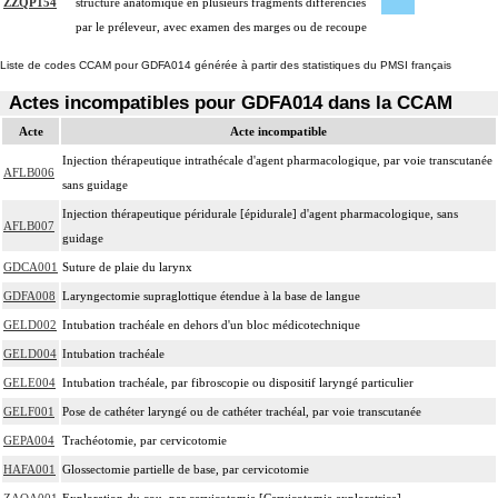
ZZQP154
structure anatomique en plusieurs fragments différenciés
par le préleveur, avec examen des marges ou de recoupe
Liste de codes CCAM pour GDFA014 générée à partir des statistiques du PMSI français
Actes incompatibles pour GDFA014 dans la CCAM
Acte
Acte incompatible
Injection thérapeutique intrathécale d'agent pharmacologique, par voie transcutanée
AFLB006
sans guidage
Injection thérapeutique péridurale [épidurale] d'agent pharmacologique, sans
AFLB007
guidage
GDCA001
Suture de plaie du larynx
GDFA008
Laryngectomie supraglottique étendue à la base de langue
GELD002
Intubation trachéale en dehors d'un bloc médicotechnique
GELD004
Intubation trachéale
GELE004
Intubation trachéale, par fibroscopie ou dispositif laryngé particulier
GELF001
Pose de cathéter laryngé ou de cathéter trachéal, par voie transcutanée
GEPA004
Trachéotomie, par cervicotomie
HAFA001
Glossectomie partielle de base, par cervicotomie
ZAQA001
Exploration du cou, par cervicotomie [Cervicotomie exploratrice]