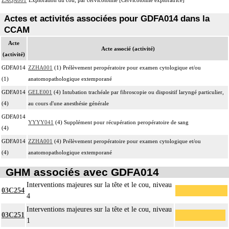
Actes et activités associées pour GDFA014 dans la
CCAM
Acte
Acte associé (activité)
(activité)
GDFA014
ZZHA001
(1) Prélèvement peropératoire pour examen cytologique et/ou
(1)
anatomopathologique extemporané
GDFA014
GELE001
(4) Intubation trachéale par fibroscopie ou dispositif laryngé particulier,
(4)
au cours d'une anesthésie générale
GDFA014
YYYY041
(4) Supplément pour récupération peropératoire de sang
(4)
GDFA014
ZZHA001
(4) Prélèvement peropératoire pour examen cytologique et/ou
(4)
anatomopathologique extemporané
GHM associés avec GDFA014
Interventions majeures sur la tête et le cou, niveau
03C254
4
Interventions majeures sur la tête et le cou, niveau
03C251
1