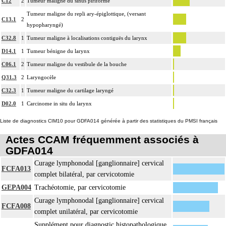
C12
2
Tumeur maligne du sinus piriforme
Tumeur maligne du repli ary-épiglottique, (versant
C13.1
2
hypopharyngé)
C32.8
1
Tumeur maligne à localisations contiguës du larynx
D14.1
1
Tumeur bénigne du larynx
C06.1
2
Tumeur maligne du vestibule de la bouche
Q31.3
2
Laryngocèle
C32.3
1
Tumeur maligne du cartilage laryngé
D02.0
1
Carcinome in situ du larynx
Liste de diagnostics CIM10 pour GDFA014 générée à partir des statistiques du PMSI français
Actes CCAM fréquemment associés à
GDFA014
Curage lymphonodal [ganglionnaire] cervical
FCFA013
complet bilatéral, par cervicotomie
GEPA004
Trachéotomie, par cervicotomie
Curage lymphonodal [ganglionnaire] cervical
FCFA008
complet unilatéral, par cervicotomie
Supplément pour diagnostic histopathologique