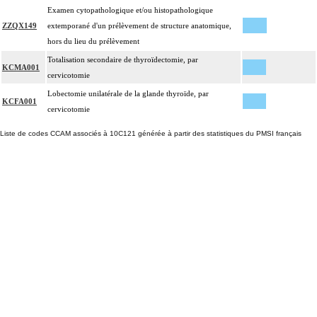
Examen cytopathologique et/ou histopathologique
ZZQX149
extemporané d'un prélèvement de structure anatomique,
hors du lieu du prélèvement
Totalisation secondaire de thyroïdectomie, par
KCMA001
cervicotomie
Lobectomie unilatérale de la glande thyroïde, par
KCFA001
cervicotomie
Liste de codes CCAM associés à 10C121 générée à partir des statistiques du PMSI français