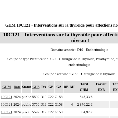
GHM 10C121 - Interventions sur la thyroïde pour affections no
10C121 - Interventions sur la thyroïde pour affect
niveau 1
Domaine associé : D19 - Endocrinologie
Groupe de type Planification: C22 - Chirurgie de la Thyroide, Parathyroide, 
endocrinologie
Groupe d'activité : G158 - Chirurgie de la thyroide
Tarif
Forfait
Tar
GHM
Date
Statut
GHS
DA
GP
GA
BB
BH
GHM
EXB
EX
10C121
2024
public
5592
D19
C22
G158
1 545,33 €
10C121
2024
public
3750
D19
C22
G158
4
2 870,22 €
10C121
2024
privé
5592
D19
C22
G158
864,97 €