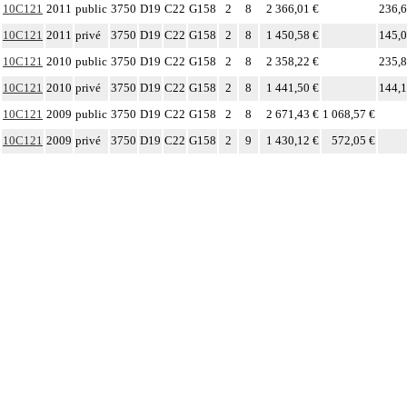
10C121
2011
public
3750
D19
C22
G158
2
8
2 366,01 €
236,6
10C121
2011
privé
3750
D19
C22
G158
2
8
1 450,58 €
145,0
10C121
2010
public
3750
D19
C22
G158
2
8
2 358,22 €
235,8
10C121
2010
privé
3750
D19
C22
G158
2
8
1 441,50 €
144,1
10C121
2009
public
3750
D19
C22
G158
2
8
2 671,43 €
1 068,57 €
10C121
2009
privé
3750
D19
C22
G158
2
9
1 430,12 €
572,05 €