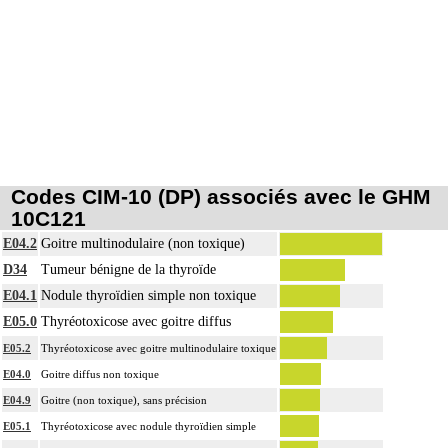
Codes CIM-10 (DP) associés avec le GHM
10C121
E04.2
Goitre multinodulaire (non toxique)
D34
Tumeur bénigne de la thyroïde
E04.1
Nodule thyroïdien simple non toxique
E05.0
Thyréotoxicose avec goitre diffus
E05.2
Thyréotoxicose avec goitre multinodulaire toxique
E04.0
Goitre diffus non toxique
E04.9
Goitre (non toxique), sans précision
E05.1
Thyréotoxicose avec nodule thyroïdien simple