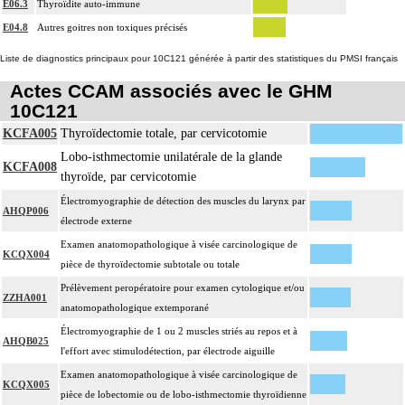
E06.3
Thyroïdite auto-immune
E04.8
Autres goitres non toxiques précisés
Liste de diagnostics principaux pour 10C121 générée à partir des statistiques du PMSI français
Actes CCAM associés avec le GHM
10C121
KCFA005
Thyroïdectomie totale, par cervicotomie
Lobo-isthmectomie unilatérale de la glande
KCFA008
thyroïde, par cervicotomie
Électromyographie de détection des muscles du larynx par
AHQP006
électrode externe
Examen anatomopathologique à visée carcinologique de
KCQX004
pièce de thyroïdectomie subtotale ou totale
Prélèvement peropératoire pour examen cytologique et/ou
ZZHA001
anatomopathologique extemporané
Électromyographie de 1 ou 2 muscles striés au repos et à
AHQB025
l'effort avec stimulodétection, par électrode aiguille
Examen anatomopathologique à visée carcinologique de
KCQX005
pièce de lobectomie ou de lobo-isthmectomie thyroïdienne