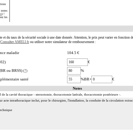
tions
s noms
ci
) !
rez les
te et du taux de la sécurité sociale à une date donnée. Attention, le prix peut varier en fonction 
.
Consulter AMELI.fr
ou utiliser notre simulateur de remboursement :
nce maladie
104.5 €
002)
€
e (BR ou BRSS)
(?)
%
plémentaire santé
%BR+
€
Notes
 de la cavité thoracique - sternotomie, thoracotomie latérale, thoracotomie postérieure -.
acte intrathoracique inclut, pour le chirurgien, l'installation, la conduite de la circulation extraco
 technique