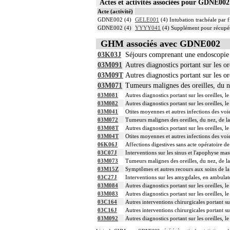
Actes et activités associées pour GDNE0
Acte (activité)
GDNE002 (4)
GELE001
(4) Intubation trachéale par f
GDNE002 (4)
YYYY041
(4) Supplément pour récupér
GHM associés avec GDNE002
03K03J
Séjours comprenant une endoscopie 
03M091
Autres diagnostics portant sur les or
03M09T
Autres diagnostics portant sur les or
03M071
Tumeurs malignes des oreilles, du n
03M081
Autres diagnostics portant sur les oreilles, 
03M082
Autres diagnostics portant sur les oreilles, 
03M041
Otites moyennes et autres infections des voi
03M072
Tumeurs malignes des oreilles, du nez, de l
03M08T
Autres diagnostics portant sur les oreilles, l
03M04T
Otites moyennes et autres infections des voie
06K06J
Affections digestives sans acte opératoire d
03C07J
Interventions sur les sinus et l'apophyse ma
03M073
Tumeurs malignes des oreilles, du nez, de l
03M15Z
Symptômes et autres recours aux soins de 
03C27J
Interventions sur les amygdales, en ambulat
03M084
Autres diagnostics portant sur les oreilles, 
03M083
Autres diagnostics portant sur les oreilles, 
03C164
Autres interventions chirurgicales portant sur
03C16J
Autres interventions chirurgicales portant su
03M092
Autres diagnostics portant sur les oreilles, 