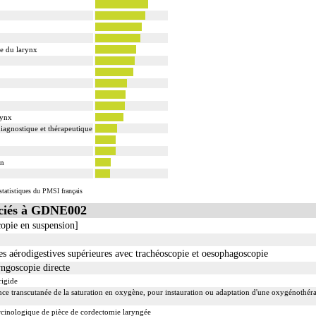
e du larynx
rynx
diagnostique et thérapeutique
on
tatistiques du PMSI français
ciés à GDNE002
opie en suspension]
 aérodigestives supérieures avec trachéoscopie et oesophagoscopie
ngoscopie directe
rigide
ce transcutanée de la saturation en oxygène, pour instauration ou adaptation d'une oxygénothérap
cinologique de pièce de cordectomie laryngée