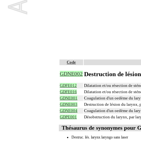
Code
Destruction de lésion
GDNE002
GDFE012
Dilatation et/ou résection de sté
GDFE016
Dilatation et/ou résection de sté
GDNE001
Coagulation d'un oedème du laryn
GDNE003
Destruction de lésion du larynx, 
GDNE004
Coagulation d'un oedème du laryn
GDPE001
Désobstruction du larynx, par lar
Thésaurus de synonymes pour
Destruc. lés. larynx laryngo sans laser