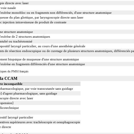
ie directe avec laser
 voie nasale
xérèse monobloc ou en fragments non différenciés, d'une structure anatomique
euse du plan glottique, par laryngoscopie directe sans laser
 injection intraveineuse de produit de contraste
ne structure anatomique
xérèse de 2 structures anatomiques
intubé ou trachéotomisé
spositif laryngé particulier, au cours d'une anesthésie générale
de résection endoscopique ou de curetage de plusieurs structures anatomiques, différenciés pa
ment biopsique de muqueuse d'une structure anatomique
xérèse en fragments différenciés d'une structure anatomique
tiques du PMSI français
s la CCAM
te incompatible
t pharmacologique, par voie transcutanée sans guidage
le] d'agent pharmacologique, sans guidage
scopie directe avec laser
uspension]
édicotechnique
sitif laryngé particulier
tives supérieures avec trachéoscopie et oesophagoscopie
 directe