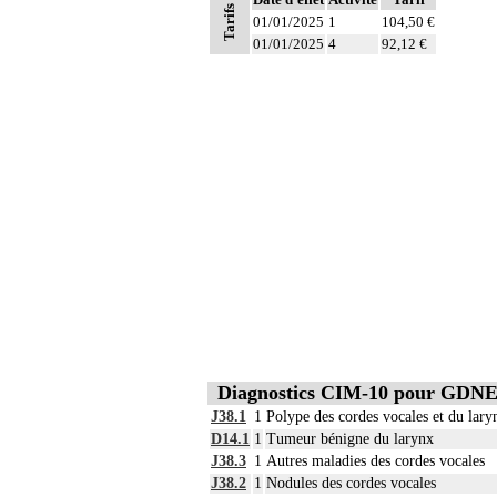
- définition des protocoles de remplissa
Tarifs
01/01/2025
- décision de cardioplégie
1
104,50 €
- décision d'assistance circulatoire.
01/01/2025
4
92,12 €
6
Les actes sur le thorax, par thoracoscopi
6
Les actes sur le thorax, par thoracotomie
Diagnostics CIM-10 pour GDN
J38.1
1
Polype des cordes vocales et du lary
D14.1
1
Tumeur bénigne du larynx
J38.3
1
Autres maladies des cordes vocales
J38.2
1
Nodules des cordes vocales