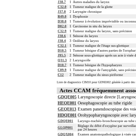
J38.7
1
Autres maladies du larynx
C32.0
1
Tumeur maligne de la glotte
J37.0
2
Laryngite chronique
R49.0
1
Dysphonie
D38.0
1
Tumeur à évolution imprévisible ou inconnu
D02.0
1
Carcinome in situ du larynx
C32.9
1
Tumeur maligne du larynx, sans précision
J38.6
1
Sténose du larynx
J38.4
3
Oedème du larynx
C32.1
1
Tumeur maligne de l'étage sus-glottique
D10.5
1
Tumeur bénigne d'autres parties de l'oropha
J95.5
2
Sténose sous-glottique après un acte à visée 
Q31.3
2
Laryngocèle
D10.7
1
Tumeur bénigne de l'hypopharynx
C09.9
1
Tumeur maligne de l'amygdale, sans précisi
C12
2
Tumeur maligne du sinus piriforme
Liste de diagnostics CIM10 pour GDNE002 générée à partir des s
Actes CCAM fréquemment asso
GDQE005
Laryngoscopie directe [Laryngosc
HEQE001
Oesophagoscopie au tube rigide
GEQE013
Examen panendoscopique des voies
HDQE001
Orohypopharyngoscopie avec lary
GDQE001
Laryngo-trachéo-bronchoscopie au tube 
Réglage du débit d'oxygène par surveillan
GLQP001
par 24 heures
GDQX004
Examen anatomopathologique à visée car