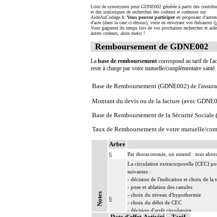
Liste de synonymes pour GDNE002 générée à partir des contribu
et des statistiques de recherches des codeurs et codeuses sur
AideAuCodage.fr.
Vous pouvez participer
en proposant d'autre
d'acte (dans la case ci-dessus), voire en envoyant vos thésaurus (
i
Vous gagnerez du temps lors de vos prochaines recherches et aide
autres codeurs, alors merci !
Remboursement de GDNE002
La
base de remboursement
correspond au tarif de l'ac
reste à charge par votre mutuelle/complémentaire santé
Base de Remboursement (GDNE002) de l'assura
Montant du devis ou de la facture (avec GDNE
Base de Remboursement de la Sécurité Social
Taux de Remboursement de votre mutuelle/com
Arbre
6
Par thoracotomie, on entend : tout abord
La circulation extracorporelle [CEC] pour 
suivantes :
- décision de l'indication et choix de la
- pose et ablation des canules
Notes
- choix du niveau d'hypothermie
6
- choix du débit de CEC
- décision d'arrêt circulatoire
Date d'effet
Activité
Tarif