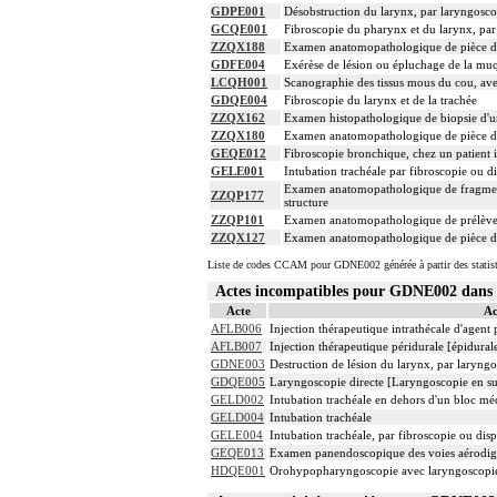
GDPE001
Désobstruction du larynx, par laryngoscop
GCQE001
Fibroscopie du pharynx et du larynx, par
ZZQX188
Examen anatomopathologique de pièce d'e
GDFE004
Exérèse de lésion ou épluchage de la muqu
LCQH001
Scanographie des tissus mous du cou, avec
GDQE004
Fibroscopie du larynx et de la trachée
ZZQX162
Examen histopathologique de biopsie d'u
ZZQX180
Examen anatomopathologique de pièce d'e
GEQE012
Fibroscopie bronchique, chez un patient 
GELE001
Intubation trachéale par fibroscopie ou di
Examen anatomopathologique de fragments 
ZZQP177
structure
ZZQP101
Examen anatomopathologique de prélève
ZZQX127
Examen anatomopathologique de pièce d'e
Liste de codes CCAM pour GDNE002 générée à partir des statis
Actes incompatibles pour GDNE002 dan
Acte
Ac
AFLB006
Injection thérapeutique intrathécale d'agen
AFLB007
Injection thérapeutique péridurale [épidura
GDNE003
Destruction de lésion du larynx, par laryngo
GDQE005
Laryngoscopie directe [Laryngoscopie en s
GELD002
Intubation trachéale en dehors d'un bloc m
GELD004
Intubation trachéale
GELE004
Intubation trachéale, par fibroscopie ou dispo
GEQE013
Examen panendoscopique des voies aérodiges
HDQE001
Orohypopharyngoscopie avec laryngoscopie