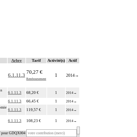
Arbre
Tarif
Activité(s)
Actif
70,27 €
6.1.11.3
1
2014
→
Remboursement
us
6.1.11.3
68,20 €
1
2014
→
6.1.11.3
66,45 €
1
2014
→
omie
6.1.11.3
119,57 €
1
2014
→
6.1.11.3
108,23 €
1
2014
→
tif pour GDQX004