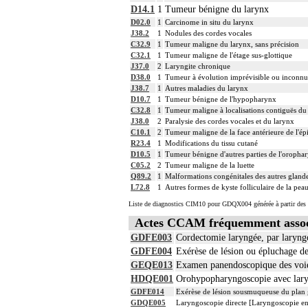
L'examen anatomopathologique de pièce d
D14.1
1
Tumeur bénigne du larynx
d'hématoxyline-éosine ou de phloxine ave
D02.0
1
Carcinome in situ du larynx
Avec ou sans : coloration spéciale
6.1.11
J38.2
1
Nodules des cordes vocales
coupes sériées
C32.9
1
Tumeur maligne du larynx, sans précision
empreinte par apposition cellulaire
C32.1
1
Tumeur maligne de l'étage sus-glottique
écrasis cellulaire
J37.0
2
Laryngite chronique
La pièce d'exérèse pour examen anatomo
D38.0
1
Tumeur à évolution imprévisible ou inconnu
les structures anatomiques ayant un rap
J38.7
1
Autres maladies du larynx
6.1.11
les éventuelles recoupes
D10.7
1
Tumeur bénigne de l'hypopharynx
les noeuds [ganglions] lymphatiques ou
C32.8
1
Tumeur maligne à localisations contiguës du
L'examen anatomopathologique à visée ca
J38.0
2
Paralysie des cordes vocales et du larynx
6.1.11
anatomopathologique
C10.1
2
Tumeur maligne de la face antérieure de l'épi
A l'exclusion de : examen anatomopatho
R23.4
1
Modifications du tissu cutané
D10.5
1
Tumeur bénigne d'autres parties de l'oropha
Facturation :
6.1.11
C05.2
2
Tumeur maligne de la luette
un seul acte peut être facturé que l'exé
Q89.2
1
Malformations congénitales des autres gland
6
Par thoracotomie, on entend : tout abord
L72.8
1
Autres formes de kyste folliculaire de la peau
La circulation extracorporelle [CEC] pour 
suivantes :
Liste de diagnostics CIM10 pour GDQX004 générée à partir des 
- décision de l'indication et choix de la
Actes CCAM fréquemment asso
- pose et ablation des canules
- choix du niveau d'hypothermie
GDFE003
Cordectomie laryngée, par laryngo
6
- choix du débit de CEC
GDFE004
Exérèse de lésion ou épluchage de
- décision d'arrêt circulatoire
GEQE013
Examen panendoscopique des voies
- définition des protocoles de remplissa
HDQE001
Orohypopharyngoscopie avec lary
- décision de cardioplégie
- décision d'assistance circulatoire.
GDFE014
Exérèse de lésion sousmuqueuse du plan g
GDQE005
Laryngoscopie directe [Laryngoscopie en
6
Les actes sur le thorax, par thoracoscopi