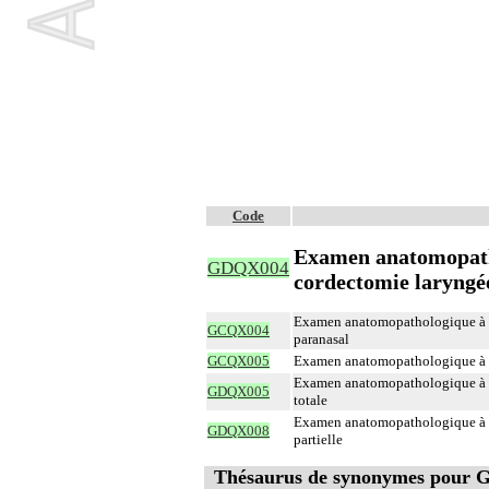
Code
Examen anatomopatho
GDQX004
cordectomie laryngé
Examen anatomopathologique à vis
GCQX004
paranasal
GCQX005
Examen anatomopathologique à v
Examen anatomopathologique à vi
GDQX005
totale
Examen anatomopathologique à vi
GDQX008
partielle
Thésaurus de synonymes pour