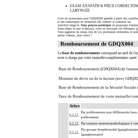
EXAM ANAPATH K PIÈCE CORDECTOM
LARYNGÉE
Liste de synonymes pour GDQX004 générée à partir des contribu
et des statistiques de recherches des codeurs et codeuses sur
AideAuCodage.fr.
Vous pouvez participer
en proposant d'autre
d'acte (dans la case ci-dessus), voire en envoyant vos thésaurus (
i
Vous gagnerez du temps lors de vos prochaines recherches et aide
autres codeurs, alors merci !
Remboursement de GDQX004
La
base de remboursement
correspond au tarif de l'ac
reste à charge par votre mutuelle/complémentaire santé
Base de Remboursement (GDQX004) de l'assura
Montant du devis ou de la facture (avec GDQX
Base de Remboursement de la Sécurité Social
Taux de Remboursement de votre mutuelle/com
Arbre
Par prélèvements non différenciés [non i
6.1.11
prélèvement
6.1.11
Par examen anatomopathologique à visé
Par groupe lymphonodal [ganglionnaire 
6.1.11
[ganglionnaire]