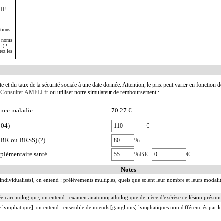
IE
tions
s noms
ci
) !
rez les
te et du taux de la sécurité sociale à une date donnée. Attention, le prix peut varier en fonction 
.
Consulter AMELI.fr
ou utiliser notre simulateur de remboursement :
nce maladie
70.27 €
004)
€
e (BR ou BRSS)
(?)
%
plémentaire santé
%BR+
€
Notes
ndividualisés], on entend : prélèvements multiples, quels que soient leur nombre et leurs modalité
e carcinologique, on entend : examen anatomopathologique de pièce d'exérèse de lésion présum
lymphatique], on entend : ensemble de noeuds [ganglions] lymphatiques non différenciés par l