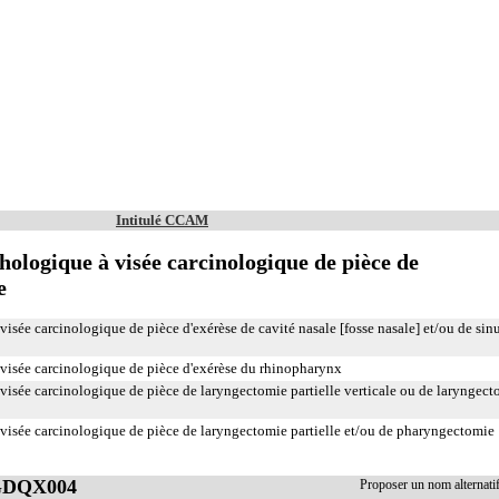
Intitulé CCAM
logique à visée carcinologique de pièce de
e
ée carcinologique de pièce d'exérèse de cavité nasale [fosse nasale] et/ou de sin
isée carcinologique de pièce d'exérèse du rhinopharynx
sée carcinologique de pièce de laryngectomie partielle verticale ou de laryngect
sée carcinologique de pièce de laryngectomie partielle et/ou de pharyngectomie
 GDQX004
Proposer un nom alterna