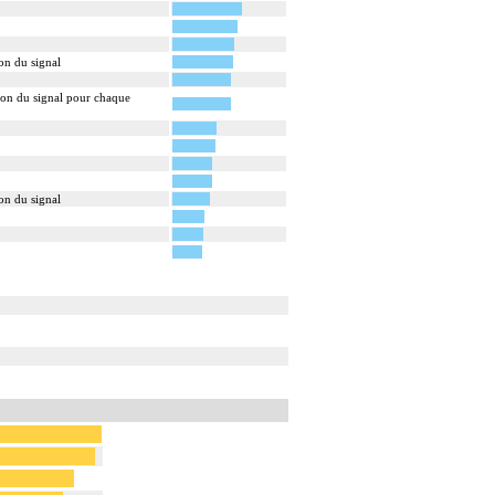
rdique.
on du signal
ion du signal pour chaque
on du signal