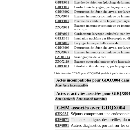
GDFE002
Exérèse de lésion ou épluchage de la muq
6
Les actes sur le thorax, par thoracotomie
GDFE007
Cordectomie laryngée, par laryngoscopie d
GDNE002
Destruction de lésion du larynx, par laryn
ZZQX069
Examen immunocytochimique ou immunohisto
GDFE010
Exérèse du vestibule du larynx, par laryn
Examen immunocytochimique ou immunohist
ZZQX081
anticorps
GDFA004
Cordectomie laryngée unilatérale, par th
GELE001
Intubation trachéale par fibroscopie ou di
GDFA006
Laryngectomie partielle verticale
GDNE003
Destruction de lésion du larynx, par lary
ZZQX027
Examen immunocytochimique ou immunohisto
LAQK013
Scanographie de la face
ZZQX119
Examen cytopathologique et/ou histopath
GDPE001
Désobstruction du larynx, par laryngoscop
Liste de codes CCAM pour GDQX004 générée à partir des statis
Actes incompatibles pour GDQX004 dan
Acte
Acte incompatible
Actes et activités associées pour GDQX0
Acte (activité)
Acte associé (activité)
GHM associés avec GDQX004
03K03J
Séjours comprenant une endoscopie 
03M071
Tumeurs malignes des oreilles, du n
03M091
Autres diagnostics portant sur les or