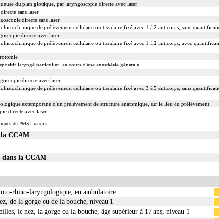
ueuse du plan glottique, par laryngoscopie directe avec laser
 incluent l'évacuation de collection intrathoracique associée, la pose de drain pleural et/ou périca
irecte sans laser
goscopie directe sans laser
chimique de prélèvement cellulaire ou tissulaire fixé avec 1 à 2 anticorps, sans quantificati
goscopie directe avec laser
ochimique de prélèvement cellulaire ou tissulaire fixé avec 1 à 2 anticorps, avec quantificat
yrotomie
spositif laryngé particulier, au cours d'une anesthésie générale
ngoscopie directe avec laser
chimique de prélèvement cellulaire ou tissulaire fixé avec 3 à 5 anticorps, sans quantificati
ologique extemporané d'un prélèvement de structure anatomique, sur le lieu du prélèvement
ie directe avec laser
tiques du PMSI français
s la CCAM
04 dans la CCAM
oto-rhino-laryngologique, en ambulatoire
ez, de la gorge ou de la bouche, niveau 1
eilles, le nez, la gorge ou la bouche, âge supérieur à 17 ans, niveau 1