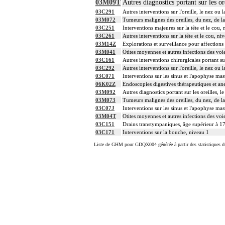
03M09T
Autres diagnostics portant sur les or
03C291
Autres interventions sur l'oreille, le nez o
03M072
Tumeurs malignes des oreilles, du nez, de l
03C251
Interventions majeures sur la tête et le cou,
03C261
Autres interventions sur la tête et le cou, ni
03M14Z
Explorations et surveillance pour affection
03M041
Otites moyennes et autres infections des voi
03C161
Autres interventions chirurgicales portant sur
03C292
Autres interventions sur l'oreille, le nez o
03C071
Interventions sur les sinus et l'apophyse ma
06K02Z
Endoscopies digestives thérapeutiques et ane
03M092
Autres diagnostics portant sur les oreilles, 
03M073
Tumeurs malignes des oreilles, du nez, de l
03C07J
Interventions sur les sinus et l'apophyse ma
03M04T
Otites moyennes et autres infections des voie
03C151
Drains transtympaniques, âge supérieur à 17
03C171
Interventions sur la bouche, niveau 1
Liste de GHM pour GDQX004 générée à partir des statistiques d