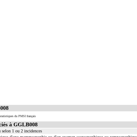
ge
e incluent l'évacuation de collection intrathoracique associée, la pose de drain pleural et/ou péric
 incluent l'évacuation de collection intrathoracique associée, la pose de drain pleural et/ou périca
B008
tatistiques du PMSI français
ciés à GGLB008
 selon 1 ou 2 incidences