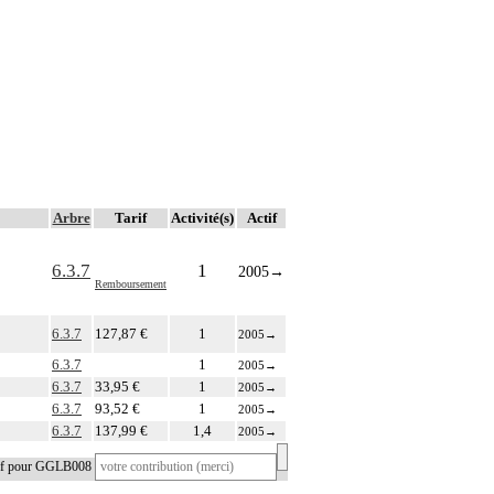
Arbre
Tarif
Activité(s)
Actif
6.3.7
1
2005
→
Remboursement
6.3.7
127,87 €
1
2005
→
6.3.7
1
2005
→
6.3.7
33,95 €
1
2005
→
6.3.7
93,52 €
1
2005
→
6.3.7
137,99 €
1,4
2005
→
tif pour GGLB008