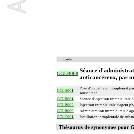
Code
Séance d'administrat
GGLB008
anticancéreux, par un
Pose d'un cathéter intrapleural p
GGLA001
souscutané
GGLB001
Séance d'injection intrapleurale 
GGLB002
Injection intrapleurale d'agent p
GGLB009
Administration intrapleurale d'a
GGLC001
Instillation intrapleurale de subst
Thésaurus de synonymes pour