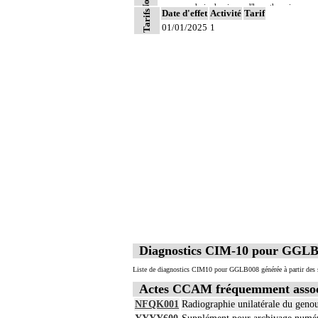
- choix du niveau d'hypothermie
6
Date d'effet
Activité
Tarif
Tarifs
- choix du débit de CEC
01/01/2025
1
- décision d'arrêt circulatoire
- définition des protocoles de remplissa
- décision de cardioplégie
- décision d'assistance circulatoire.
6
Les actes sur le thorax, par thoracoscopi
6
Les actes sur le thorax, par thoracotomie
Diagnostics CIM-10 pour GGL
Liste de diagnostics CIM10 pour GGLB008 générée à partir des s
Actes CCAM fréquemment asso
NFQK001
Radiographie unilatérale du genou