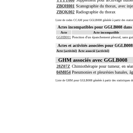
YYYY600
Supplément pour archivage numé
ZBQH001
Scanographie du thorax, avec inje
ZBQK002
Radiographie du thorax
Liste de codes CCAM pour GGLB008 générée à partir des statis
Actes incompatibles pour GGLB008 dan
Acte
Acte incompatible
GGHB001
Ponction d'un épanchement pleural, sans gu
Actes et activités associées pour GGLB0
Acte (activité)
Acte associé (activité)
GHM associés avec GGLB008
28Z07Z
Chimiothérapie pour tumeur, en séa
04M054
Pneumonies et pleurésies banales, âg
Liste de GHM pour GGLB008 générée à partir des statistiques d