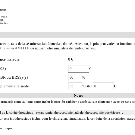
tions
s noms
ci
) !
rez les
te et du taux de la sécurité sociale à une date donnée. Attention, le prix peut varier en fonction 
.
Consulter AMELI.fr
ou utiliser notre simulateur de remboursement :
nce maladie
0 €
008)
€
e (BR ou BRSS)
(?)
%
plémentaire santé
%BR+
€
Notes
harmacologique au long cours inclut la pose du cathéter d'accès au site d'injection avec ou sans tu
 de la cavité thoracique - sternotomie, thoracotomie latérale, thoracotomie postérieure -.
acte intrathoracique inclut, pour le chirurgien, l'installation, la conduite de la circulation extraco
 technique