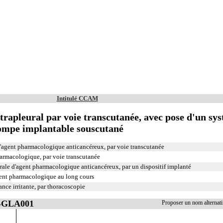
Intitulé CCAM
ntrapleural par voie transcutanée, avec pose d'un sy
pompe implantable souscutané
 d'agent pharmacologique anticancéreux, par voie transcutanée
harmacologique, par voie transcutanée
urale d'agent pharmacologique anticancéreux, par un dispositif implanté
gent pharmacologique au long cours
tance irritante, par thoracoscopie
 GGLA001
Proposer un nom alterna