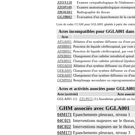
ZZQX128
Examen cytopathologique de l'étalement d
ZZQP149
Examen anatomopathologique extemporané
ZBQK002
Radiographie du thorax
GGJB002
Évacuation d'un épanchement de la cavité 
Liste de codes CCAM pour GGLA001 générée à partir des statis
Actes incompatibles pour GGLA001 dan
Acte
AFGA001
Ablation d'un système diffuseur ou d'une pom
AFHB001
Ponction de liquide cérébrospinal, par voie i
AFHB002
Ponction de liquide cérébrospinal, par voie
AFKB001
Changement d'un cathéter intrathécal spinal
AFKB002
Changement d'un cathéter péridural [épidura
QZGA010
Ablation d'un système diffuseur ou d'une p
QZKA001
Changement d'un système diffuseur ou d'une
QZKA007
Changement d'un système diffuseur ou d'un
QZMP004
Remplissage secondaire ou reprogrammation
Actes et activités associées pour GGLA0
Acte (activité)
Acte associé 
GGLA001 (1)
ZZLP025
(1) Anesthésie générale ou l
GHM associés avec GGLA001
04M171
Epanchements pleuraux, niveau 1
04C021
Interventions majeures sur le thorax
04C022
Interventions majeures sur le thorax
04M173
Epanchements pleuraux, niveau 3