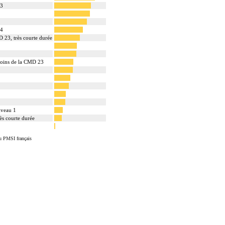
 3
 4
D 23, très courte durée
soins de la CMD 23
niveau 1
rès courte durée
u PMSI français