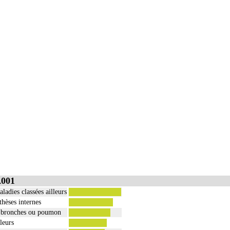
ge
e incluent l'évacuation de collection intrathoracique associée, la pose de drain pleural et/ou péric
 incluent l'évacuation de collection intrathoracique associée, la pose de drain pleural et/ou périca
A001
adies classées ailleurs
thèses internes
, bronches ou poumon
leurs