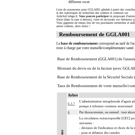
diffuseur sscut
Liste de synonymes pour GGLA001 générée à partir des contribu
et des statistiques de recherches des codeurs et codeuses sur
AideAuCodage.fr.
Vous pouvez participer
en proposant d'autre
d'acte (dans la case ci-dessus), voire en envoyant vos thésaurus (
i
Vous gagnerez du temps lors de vos prochaines recherches et aide
autres codeurs, alors merci !
Remboursement de GGLA001
La
base de remboursement
correspond au tarif de l'ac
reste à charge par votre mutuelle/complémentaire santé
Base de Remboursement (GGLA001) de l'assura
Montant du devis ou de la facture (avec GGLA
Base de Remboursement de la Sécurité Social
Taux de Remboursement de votre mutuelle/com
Arbre
L'administration intrapleurale d'agent p
6.3.7
pompe à infusion continue souscutané.
6
Par thoracotomie, on entend : tout abord
La circulation extracorporelle [CEC] pour 
suivantes :
- décision de l'indication et choix de la
Notes
- pose et ablation des canules