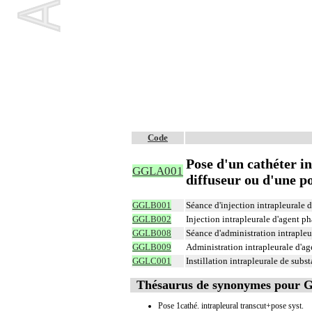
Code
Pose d'un cathéter i
GGLA001
diffuseur ou d'une 
GGLB001
Séance d'injection intrapleurale
GGLB002
Injection intrapleurale d'agent p
GGLB008
Séance d'administration intraple
GGLB009
Administration intrapleurale d'a
GGLC001
Instillation intrapleurale de subs
Thésaurus de synonymes pour
Pose 1cathé. intrapleural transcut+pose syst.