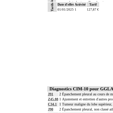
- choix du niveau d'hypothermie
6
Date d'effet
Activité
Tarif
Tarifs
- choix du débit de CEC
01/01/2025
1
127,87 €
- décision d'arrêt circulatoire
- définition des protocoles de remplissa
- décision de cardioplégie
- décision d'assistance circulatoire.
6
Les actes sur le thorax, par thoracoscopi
6
Les actes sur le thorax, par thoracotomie
Diagnostics CIM-10 pour GGL
J91
2
Épanchement pleural au cours de mal
Z45.88
1
Ajustement et entretien d'autres pro
C34.1
1
Tumeur maligne du lobe supérieur
J90
2
Épanchement pleural, non classé ail