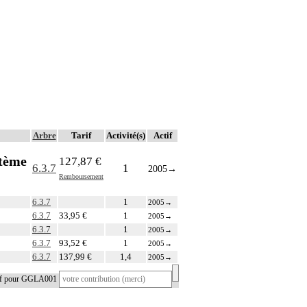
Arbre
Tarif
Activité(s)
Actif
stème
127,87 €
6.3.7
1
2005
→
Remboursement
6.3.7
1
2005
→
6.3.7
33,95 €
1
2005
→
6.3.7
1
2005
→
6.3.7
93,52 €
1
2005
→
6.3.7
137,99 €
1,4
2005
→
tif pour GGLA001