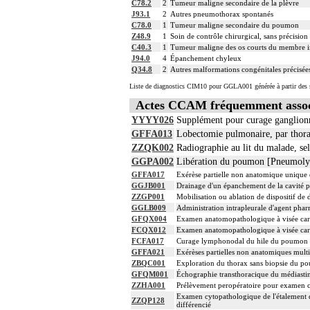
C78.2
2
Tumeur maligne secondaire de la plèvre
J93.1
2
Autres pneumothorax spontanés
C78.0
1
Tumeur maligne secondaire du poumon
Z48.9
1
Soin de contrôle chirurgical, sans précision
C40.3
1
Tumeur maligne des os courts du membre i
J94.0
4
Épanchement chyleux
Q34.8
2
Autres malformations congénitales précisées 
Liste de diagnostics CIM10 pour GGLA001 générée à partir des s
Actes CCAM fréquemment asso
YYYY026
Supplément pour curage ganglionn
GFFA013
Lobectomie pulmonaire, par thor
ZZQK002
Radiographie au lit du malade, se
GGPA002
Libération du poumon [Pneumolys
GFFA017
Exérèse partielle non anatomique unique
GGJB001
Drainage d'un épanchement de la cavité pl
ZZGP001
Mobilisation ou ablation de dispositif de 
GGLB009
Administration intrapleurale d'agent pha
GFQX004
Examen anatomopathologique à visée carci
FCQX012
Examen anatomopathologique à visée carc
FCFA017
Curage lymphonodal du hile du poumon et
GFFA021
Exérèses partielles non anatomiques mul
ZBQC001
Exploration du thorax sans biopsie du p
GFQM001
Échographie transthoracique du médiastin
ZZHA001
Prélèvement peropératoire pour examen 
Examen cytopathologique de l'étalement d
ZZQP128
différencié