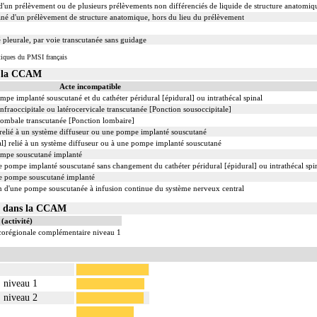
'un prélèvement ou de plusieurs prélèvements non différenciés de liquide de structure anatomiq
 d'un prélèvement de structure anatomique, hors du lieu du prélèvement
pleurale, par voie transcutanée sans guidage
tiques du PMSI français
s la CCAM
Acte incompatible
pe implanté souscutané et du cathéter péridural [épidural] ou intrathécal spinal
nfraoccipitale ou latérocervicale transcutanée [Ponction sousoccipitale]
 lombale transcutanée [Ponction lombaire]
 relié à un système diffuseur ou une pompe implanté souscutané
l] relié à un système diffuseur ou à une pompe implanté souscutané
ompe souscutané implanté
 pompe implanté souscutané sans changement du cathéter péridural [épidural] ou intrathécal spi
e pompe souscutané implanté
 d'une pompe souscutanée à infusion continue du système nerveux central
01 dans la CCAM
(activité)
ocorégionale complémentaire niveau 1
, niveau 1
, niveau 2