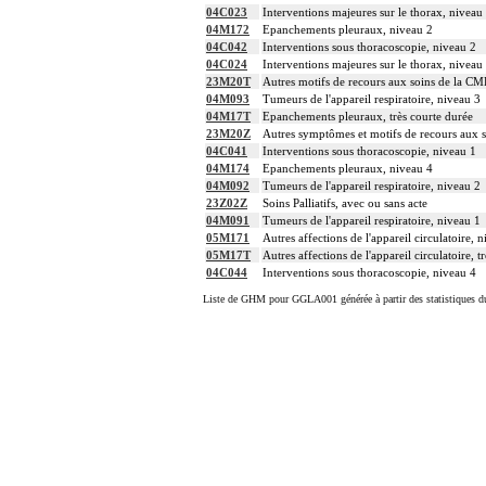
04C023
Interventions majeures sur le thorax, niveau
04M172
Epanchements pleuraux, niveau 2
04C042
Interventions sous thoracoscopie, niveau 2
04C024
Interventions majeures sur le thorax, niveau
23M20T
Autres motifs de recours aux soins de la CM
04M093
Tumeurs de l'appareil respiratoire, niveau 3
04M17T
Epanchements pleuraux, très courte durée
23M20Z
Autres symptômes et motifs de recours aux 
04C041
Interventions sous thoracoscopie, niveau 1
04M174
Epanchements pleuraux, niveau 4
04M092
Tumeurs de l'appareil respiratoire, niveau 2
23Z02Z
Soins Palliatifs, avec ou sans acte
04M091
Tumeurs de l'appareil respiratoire, niveau 1
05M171
Autres affections de l'appareil circulatoire, 
05M17T
Autres affections de l'appareil circulatoire, t
04C044
Interventions sous thoracoscopie, niveau 4
Liste de GHM pour GGLA001 générée à partir des statistiques d