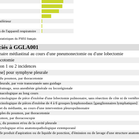
nférieur
de l'appareil respiratoire
tatistiques du PMSI français
ciés à GGLA001
aire médiastinal au cours d'une pneumonectomie ou d'une lobectomie
acotomie
lon 1 ou 2 incidences
e] pour symphyse pleurale
 du poumon, par thoracotomie
eurale, par voie transcutanée sans guidage
drainage, sous anesthésie générale ou locorégionale
rmacologique au long cours
nologique de pièce d'exérèse d'une lobectomie pulmonaire, sans résection de côte ni de vertèbr
inologique de pièces d'exérèse de 4 à 6 groupes lymphonodaux [ganglionnaires lymphatiques]
 du médiastin, au cours d'une intervention pleuropulmonaire
tiples du poumon, par thoracotomie
oumon, par thoracoscopie
, du poumon et/ou de la cavité pleurale
cytologique et/ou anatomopathologique extemporané
e produit d'aspiration ou de liquide de ponction, d'émission ou de lavage d'une structure anato