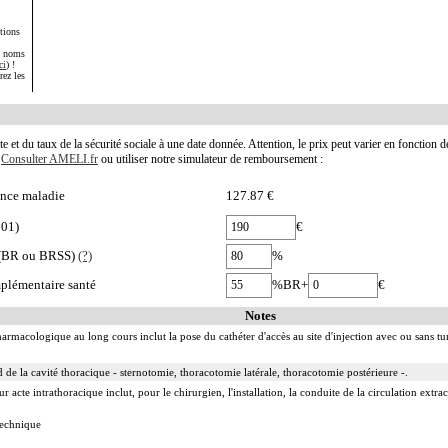
tions
s noms
ci
) !
rez les
te et du taux de la sécurité sociale à une date donnée. Attention, le prix peut varier en fonction 
.
Consulter AMELI.fr
ou utiliser notre simulateur de remboursement :
nce maladie
127.87 €
001)
€
e (BR ou BRSS)
(?)
%
plémentaire santé
%BR+
€
Notes
harmacologique au long cours inclut la pose du cathéter d'accès au site d'injection avec ou sans tu
 de la cavité thoracique - sternotomie, thoracotomie latérale, thoracotomie postérieure -.
acte intrathoracique inclut, pour le chirurgien, l'installation, la conduite de la circulation extraco
 technique