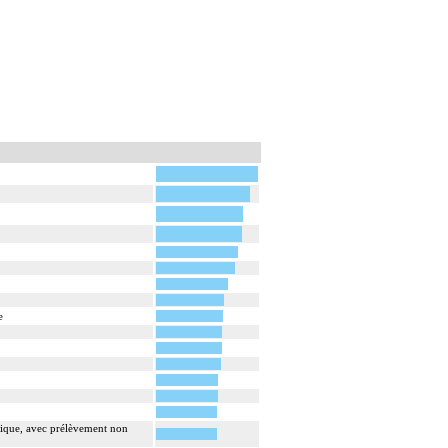
e
mique, avec prélèvement non