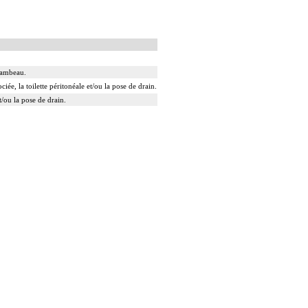
 lambeau.
ée, la toilette péritonéale et/ou la pose de drain.
t/ou la pose de drain.