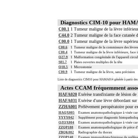
Diagnostics CIM-10 pour HAM
C00.1
1
Tumeur maligne de la lèvre inférieur
C44.0
2
Tumeur maligne de la face cutanée d
C00.0
1
Tumeur maligne de la lèvre supérieur
C00.6
1
Tumeur maligne de la commissure des lèvres
C00.4
1
Tumeur maligne de la lèvre inférieure, face 
Q27.9
1
Malformation congénitale de l'appareil circul
S01.7
1
Plaies ouvertes multiples de la tête
Q18.5
1
Microstomie
C00.9
1
Tumeur maligne de la lèvre, sans précision
Liste de diagnostics CIM10 pour HAMA014 générée à partir des 
Actes CCAM fréquemment asso
HAFA020
Exérèse transfixiante de lésion de
HAFA031
Exérèse d'une lèvre débordant sur 
ZZHA001
Prélèvement peropératoire pour 
HAQX005
Examen anatomopathologique à visée carci
YYYY042
Supplément pour diagnostic histopatholog
QZQX004
Examen anatomopathologique à visée carci
ZZQP188
Examen anatomopathologique de pièce d'e
ZBQK002
Radiographie du thorax
ZZQP140
Examen immunohistochimique de prélèvement