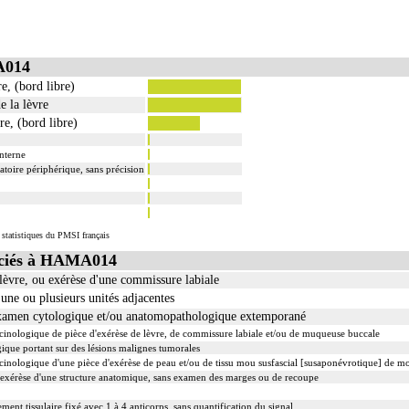
A014
e, (bord libre)
e la lèvre
e, (bord libre)
interne
atoire périphérique, sans précision
statistiques du PMSI français
ciés à HAMA014
 lèvre, ou exérèse d'une commissure labiale
une ou plusieurs unités adjacentes
examen cytologique et/ou anatomopathologique extemporané
nologique de pièce d'exérèse de lèvre, de commissure labiale et/ou de muqueuse buccale
ique portant sur des lésions malignes tumorales
nologique d'une pièce d'exérèse de peau et/ou de tissu mou susfascial [susaponévrotique] de m
xérèse d'une structure anatomique, sans examen des marges ou de recoupe
 tissulaire fixé avec 1 à 4 anticorps, sans quantification du signal