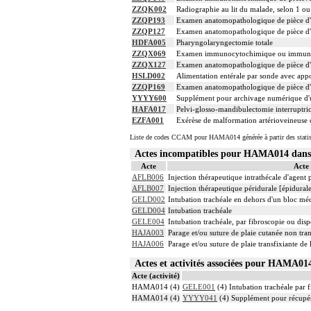
ZZQK002
Radiographie au lit du malade, selon 1 ou
ZZQP193
Examen anatomopathologique de pièce d'e
ZZQP127
Examen anatomopathologique de pièce d'ex
HDFA005
Pharyngolaryngectomie totale
ZZQX069
Examen immunocytochimique ou immunohisto
ZZQX127
Examen anatomopathologique de pièce d'e
HSLD002
Alimentation entérale par sonde avec appo
ZZQP169
Examen anatomopathologique de pièce d'ex
YYYY600
Supplément pour archivage numérique d
HAFA017
Pelvi-glosso-mandibulectomie interruptric
EZFA001
Exérèse de malformation artérioveineuse 
Liste de codes CCAM pour HAMA014 générée à partir des statis
Actes incompatibles pour HAMA014 dan
Acte
Acte
AFLB006
Injection thérapeutique intrathécale d'agent
AFLB007
Injection thérapeutique péridurale [épidura
GELD002
Intubation trachéale en dehors d'un bloc mé
GELD004
Intubation trachéale
GELE004
Intubation trachéale, par fibroscopie ou dispo
HAJA003
Parage et/ou suture de plaie cutanée non tran
HAJA006
Parage et/ou suture de plaie transfixiante de 
Actes et activités associées pour HAMA0
Acte (activité)
HAMA014 (4)
GELE001
(4) Intubation trachéale par f
HAMA014 (4)
YYYY041
(4) Supplément pour récupér