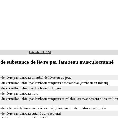
Intitulé CCAM
 de substance de lèvre par lambeau musculocutané
 de lèvre par lambeau bilatéral de lèvre ou de joue
e du vermillon labial par lambeau muqueux hétérolabial [lambeau en rideau]
e du vermillon labial par lambeau de langue
 de lèvre par lambeau libre
e du vermillon labial par lambeau muqueux rétrolabial ou avancement du vermillo
 de la lèvre inférieure par lambeau de glissement ou de rotation mentonnier
 de lèvre par lambeau cutané deltopectoral