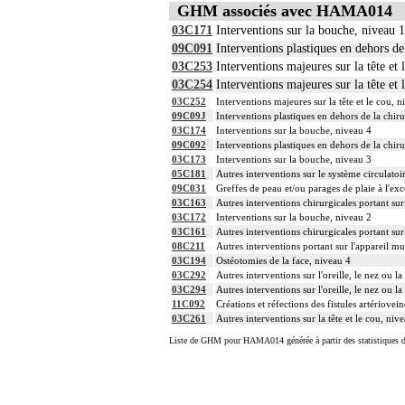
GHM associés avec HAMA014
03C171
Interventions sur la bouche, niveau 1
09C091
Interventions plastiques en dehors de
03C253
Interventions majeures sur la tête et 
03C254
Interventions majeures sur la tête et 
03C252
Interventions majeures sur la tête et le cou, n
09C09J
Interventions plastiques en dehors de la chir
03C174
Interventions sur la bouche, niveau 4
09C092
Interventions plastiques en dehors de la chiru
03C173
Interventions sur la bouche, niveau 3
05C181
Autres interventions sur le système circulatoi
09C031
Greffes de peau et/ou parages de plaie à l'exc
03C163
Autres interventions chirurgicales portant sur 
03C172
Interventions sur la bouche, niveau 2
03C161
Autres interventions chirurgicales portant sur 
08C211
Autres interventions portant sur l'appareil mu
03C194
Ostéotomies de la face, niveau 4
03C292
Autres interventions sur l'oreille, le nez ou
03C294
Autres interventions sur l'oreille, le nez ou
11C092
Créations et réfections des fistules artériov
03C261
Autres interventions sur la tête et le cou, niv
Liste de GHM pour HAMA014 générée à partir des statistiques 