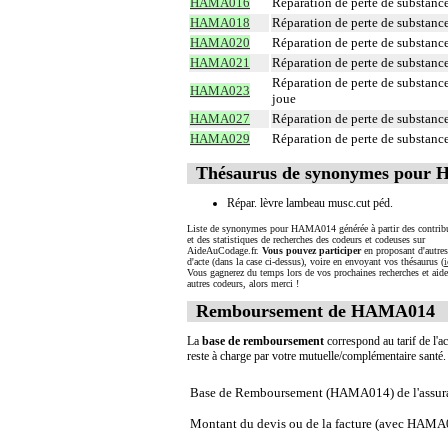
HAMA016
Réparation de perte de substance
HAMA018
Réparation de perte de substance
HAMA020
Réparation de perte de substance
HAMA021
Réparation de perte de substance
Réparation de perte de substance
HAMA023
joue
HAMA027
Réparation de perte de substance
HAMA029
Réparation de perte de substance
Thésaurus de synonymes pour
Répar. lèvre lambeau musc.cut péd.
Liste de synonymes pour HAMA014 générée à partir des contrib
et des statistiques de recherches des codeurs et codeuses sur
AideAuCodage.fr.
Vous pouvez participer
en proposant d'autre
d'acte (dans la case ci-dessus), voire en envoyant vos thésaurus (
i
Vous gagnerez du temps lors de vos prochaines recherches et aide
autres codeurs, alors merci !
Remboursement de HAMA014
La
base de remboursement
correspond au tarif de l'ac
reste à charge par votre mutuelle/complémentaire santé
Base de Remboursement (HAMA014) de l'assur
Montant du devis ou de la facture (avec HAMA