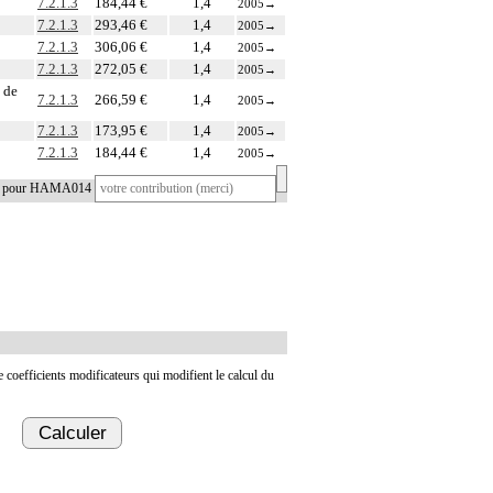
7.2.1.3
184,44 €
1,4
2005
→
7.2.1.3
293,46 €
1,4
2005
→
7.2.1.3
306,06 €
1,4
2005
→
7.2.1.3
272,05 €
1,4
2005
→
 de
7.2.1.3
266,59 €
1,4
2005
→
7.2.1.3
173,95 €
1,4
2005
→
7.2.1.3
184,44 €
1,4
2005
→
tif pour HAMA014
de coefficients modificateurs qui modifient le calcul du
Calculer