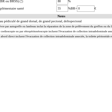
e (BR ou BRSS)
(?)
%
plémentaire santé
%BR+
€
Notes
au pédiculé de grand dorsal, de grand pectoral, deltopectoral
lèvre par autogreffe ou lambeau inclut la réparation de la zone de prélèvement du greffon ou du
 coelioscopie ou par rétropéritonéoscopie incluent l'évacuation de collection intraabdominale associ
 abord direct incluent l'évacuation de collection intraabdominale associée, la toilette péritonéale e