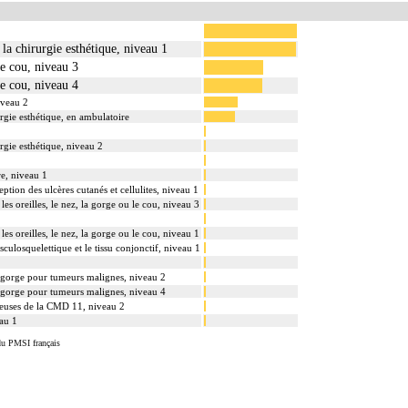
 la chirurgie esthétique, niveau 1
le cou, niveau 3
le cou, niveau 4
iveau 2
urgie esthétique, en ambulatoire
rgie esthétique, niveau 2
re, niveau 1
eption des ulcères cutanés et cellulites, niveau 1
les oreilles, le nez, la gorge ou le cou, niveau 3
les oreilles, le nez, la gorge ou le cou, niveau 1
sculosquelettique et le tissu conjonctif, niveau 1
 la gorge pour tumeurs malignes, niveau 2
 la gorge pour tumeurs malignes, niveau 4
eineuses de la CMD 11, niveau 2
eau 1
du PMSI français