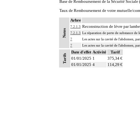
Base de Remboursement de la Sécurité Social
Taux de Remboursement de votre mutuelle/com
Arbre
Reconstruction de lèvre par lambe
7.2.1.3
Notes
7.2.1.3
La réparation de perte de substance de 
7
Les actes sur la cavité de l'abdomen, par
7
Les actes sur la cavité de l'abdomen, par
Date d'effet
Activité
Tarif
Tarifs
01/01/2025
1
375,34 €
01/01/2025
4
114,29 €