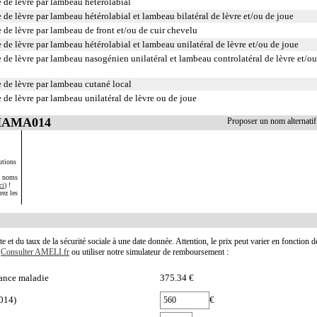
 de lèvre par lambeau hétérolabial
 de lèvre par lambeau hétérolabial et lambeau bilatéral de lèvre et/ou de joue
 de lèvre par lambeau de front et/ou de cuir chevelu
 de lèvre par lambeau hétérolabial et lambeau unilatéral de lèvre et/ou de joue
 de lèvre par lambeau nasogénien unilatéral et lambeau controlatéral de lèvre et/ou
 de lèvre par lambeau cutané local
 de lèvre par lambeau unilatéral de lèvre ou de joue
 HAMA014
Proposer un nom alterna
utions
s noms
ci
) !
rez les
te et du taux de la sécurité sociale à une date donnée. Attention, le prix peut varier en fonction 
.
Consulter AMELI.fr
ou utiliser notre simulateur de remboursement :
ance maladie
375.34 €
014)
€