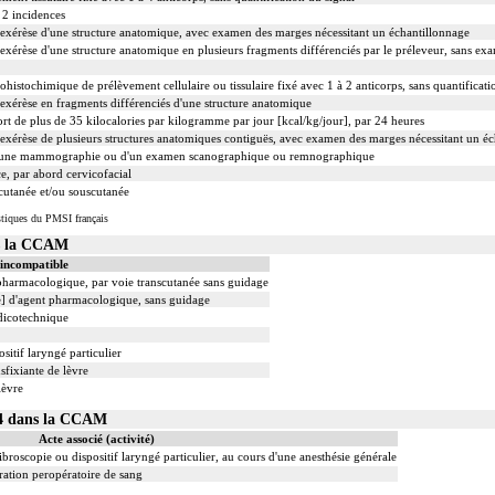
 2 incidences
xérèse d'une structure anatomique, avec examen des marges nécessitant un échantillonnage
érèse d'une structure anatomique en plusieurs fragments différenciés par le préleveur, sans e
chimique de prélèvement cellulaire ou tissulaire fixé avec 1 à 2 anticorps, sans quantificati
xérèse en fragments différenciés d'une structure anatomique
rt de plus de 35 kilocalories par kilogramme par jour [kcal/kg/jour], par 24 heures
érèse de plusieurs structures anatomiques contiguës, avec examen des marges nécessitant un éc
'une mammographie ou d'un examen scanographique ou remnographique
e, par abord cervicofacial
cutanée et/ou souscutanée
tiques du PMSI français
s la CCAM
 incompatible
 pharmacologique, par voie transcutanée sans guidage
le] d'agent pharmacologique, sans guidage
dicotechnique
sitif laryngé particulier
sfixiante de lèvre
lèvre
14 dans la CCAM
Acte associé (activité)
ibroscopie ou dispositif laryngé particulier, au cours d'une anesthésie générale
ation peropératoire de sang