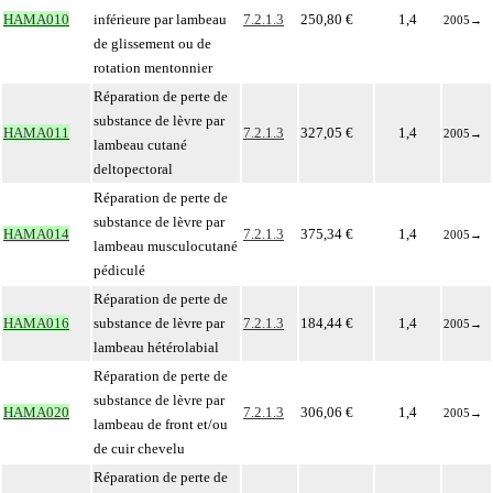
HAMA010
inférieure par lambeau
7.2.1.3
250,80 €
1,4
2005
→
de glissement ou de
rotation mentonnier
Réparation de perte de
substance de lèvre par
HAMA011
7.2.1.3
327,05 €
1,4
2005
→
lambeau cutané
deltopectoral
Réparation de perte de
substance de lèvre par
HAMA014
7.2.1.3
375,34 €
1,4
2005
→
lambeau musculocutané
pédiculé
Réparation de perte de
HAMA016
substance de lèvre par
7.2.1.3
184,44 €
1,4
2005
→
lambeau hétérolabial
Réparation de perte de
substance de lèvre par
HAMA020
7.2.1.3
306,06 €
1,4
2005
→
lambeau de front et/ou
de cuir chevelu
Réparation de perte de