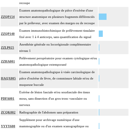
recoupe
Examen anatomopathologique de pièce d'exérèse d'une
ZZQP154
structure anatomique en plusieurs fragments différenciés
par le préleveur, avec examen des marges ou de recoupe
Examen immunohistochimique de prélèvement tissulaire
ZZQP140
fixé avec 1 à 4 anticorps, sans quantification du signal
Anesthésie générale ou locorégionale complémentaire
ZZLP025
niveau 1
Prélèvement peropératoire pour examen cytologique et/ou
ZZHA001
anatomopathologique extemporané
Examen anatomopathologique à visée carcinologique de
HAQX005
pièce d'exérèse de lèvre, de commissure labiale et/ou de
muqueuse buccale
Exérèse de lésion fasciale et/ou sousfasciale des tissus
PDFA001
mous, sans dissection d'un gros tronc vasculaire ou
nerveux
ZCQK002
Radiographie de l'abdomen sans préparation
Supplément pour archivage numérique d'une
YYYY600
mammographie ou d'un examen scanographique ou