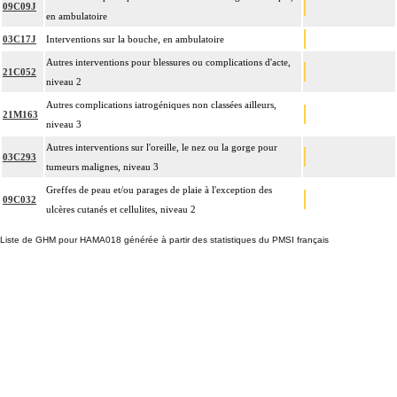
09C09J
en ambulatoire
03C17J
Interventions sur la bouche, en ambulatoire
Autres interventions pour blessures ou complications d'acte,
21C052
niveau 2
Autres complications iatrogéniques non classées ailleurs,
21M163
niveau 3
Autres interventions sur l'oreille, le nez ou la gorge pour
03C293
tumeurs malignes, niveau 3
Greffes de peau et/ou parages de plaie à l'exception des
09C032
ulcères cutanés et cellulites, niveau 2
Liste de GHM pour HAMA018 générée à partir des statistiques du PMSI français