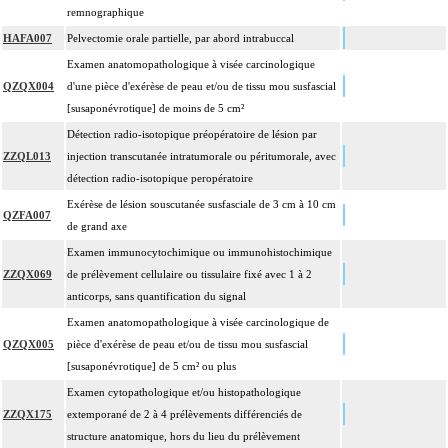
remnographique
HAFA007
Pelvectomie orale partielle, par abord intrabuccal
Examen anatomopathologique à visée carcinologique
QZQX004
d'une pièce d'exérèse de peau et/ou de tissu mou susfascial
[susaponévrotique] de moins de 5 cm²
Détection radio-isotopique préopératoire de lésion par
ZZQL013
injection transcutanée intratumorale ou péritumorale, avec
détection radio-isotopique peropératoire
Exérèse de lésion souscutanée susfasciale de 3 cm à 10 cm
QZFA007
de grand axe
Examen immunocytochimique ou immunohistochimique
ZZQX069
de prélèvement cellulaire ou tissulaire fixé avec 1 à 2
anticorps, sans quantification du signal
Examen anatomopathologique à visée carcinologique de
QZQX005
pièce d'exérèse de peau et/ou de tissu mou susfascial
[susaponévrotique] de 5 cm² ou plus
Examen cytopathologique et/ou histopathologique
ZZQX175
extemporané de 2 à 4 prélèvements différenciés de
structure anatomique, hors du lieu du prélèvement