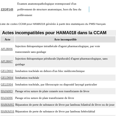
Examen anatomopathologique extemporané d'un
ZZQP149
prélèvement de structure anatomique, hors du lieu du
prélèvement
Liste de codes CCAM pour HAMA018 générée à partir des statistiques du PMSI français
Actes incompatibles pour HAMA018 dans la CCAM
Acte
Acte incompatible
Injection thérapeutique intrathécale d'agent pharmacologique, par voie
AFLB006
transcutanée sans guidage
Injection thérapeutique péridurale [épidurale] d'agent pharmacologique, sans
AFLB007
guidage
GELD002
Intubation trachéale en dehors d'un bloc médicotechnique
GELD004
Intubation trachéale
GELE004
Intubation trachéale, par fibroscopie ou dispositif laryngé particulier
HAJA003
Parage et/ou suture de plaie cutanée non transfixiante de lèvre
HAJA006
Parage et/ou suture de plaie transfixiante de lèvre
HAMA002
Réparation de perte de substance de lèvre par lambeau bilatéral de lèvre ou de joue
HAMA016
Réparation de perte de substance de lèvre par lambeau hétérolabial