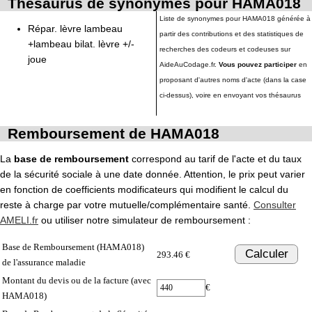
Thésaurus de synonymes pour HAMA018
Liste de synonymes pour HAMA018 générée à
Répar. lèvre lambeau
partir des contributions et des statistiques de
+lambeau bilat. lèvre +/-
recherches des codeurs et codeuses sur
joue
AideAuCodage.fr.
Vous pouvez participer
en
proposant d'autres noms d'acte (dans la case
ci-dessus), voire en envoyant vos thésaurus
Remboursement de HAMA018
La
base de remboursement
correspond au tarif de l'acte et du taux
de la sécurité sociale à une date donnée. Attention, le prix peut varier
en fonction de coefficients modificateurs qui modifient le calcul du
reste à charge par votre mutuelle/complémentaire santé.
Consulter
AMELI.fr
ou utiliser notre simulateur de remboursement :
Base de Remboursement (HAMA018)
Calculer
293.46 €
de l'assurance maladie
Montant du devis ou de la facture (avec
€
HAMA018)