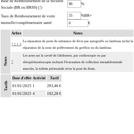
Base de Remboursement de la Sécurité
%
Sociale (BR ou BRSS)
(?)
%BR+
Taux de Remboursement de votre
mutuelle/complémentaire santé
€
Arbre
Notes
La réparation de perte de substance de lèvre par autogreffe ou lambeau inclut la
7.2.1.3
réparation de la zone de prélèvement du greffon ou du lambeau.
Les actes sur la cavité de l'abdomen, par coelioscopie ou par
Notes
7
rétropéritonéoscopie incluent l'évacuation de collection intraabdominale
associée, la toilette péritonéale et/ou la pose de drain.
Les actes sur la cavité de l'abdomen, par abord direct incluent l'évacuation de
Date d'effet
Activité
Tarif
Tarifs
7
collection intraabdominale associée, la toilette péritonéale et/ou la pose de
01/01/2025
1
293,46 €
drain.
01/01/2025
4
102,28 €