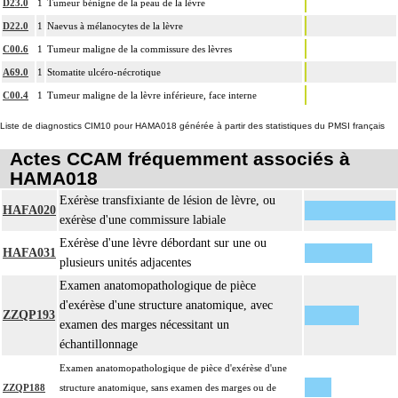
D23.0
1
Tumeur bénigne de la peau de la lèvre
D22.0
1
Naevus à mélanocytes de la lèvre
C00.6
1
Tumeur maligne de la commissure des lèvres
A69.0
1
Stomatite ulcéro-nécrotique
C00.4
1
Tumeur maligne de la lèvre inférieure, face interne
Liste de diagnostics CIM10 pour HAMA018 générée à partir des statistiques du PMSI français
Actes CCAM fréquemment associés à
HAMA018
Exérèse transfixiante de lésion de lèvre, ou
HAFA020
exérèse d'une commissure labiale
Exérèse d'une lèvre débordant sur une ou
HAFA031
plusieurs unités adjacentes
Examen anatomopathologique de pièce
d'exérèse d'une structure anatomique, avec
ZZQP193
examen des marges nécessitant un
échantillonnage
Examen anatomopathologique de pièce d'exérèse d'une
ZZQP188
structure anatomique, sans examen des marges ou de