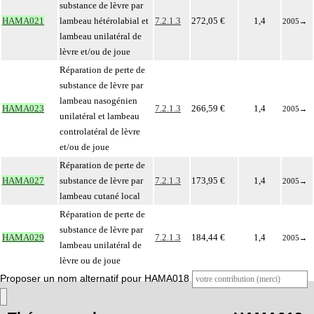
substance de lèvre par
HAMA021
lambeau hétérolabial et
7.2.1.3
272,05 €
1,4
2005
→
lambeau unilatéral de
lèvre et/ou de joue
Réparation de perte de
substance de lèvre par
lambeau nasogénien
HAMA023
7.2.1.3
266,59 €
1,4
2005
→
unilatéral et lambeau
controlatéral de lèvre
et/ou de joue
Réparation de perte de
HAMA027
substance de lèvre par
7.2.1.3
173,95 €
1,4
2005
→
lambeau cutané local
Réparation de perte de
substance de lèvre par
HAMA029
7.2.1.3
184,44 €
1,4
2005
→
lambeau unilatéral de
lèvre ou de joue
Proposer un nom alternatif pour HAMA018