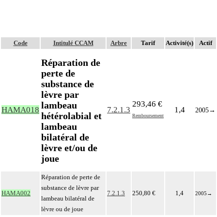
Code
Intitulé CCAM
Arbre
Tarif
Activité(s)
Actif
Réparation de
perte de
substance de
lèvre par
293,46 €
lambeau
HAMA018
7.2.1.3
1,4
2005
→
hétérolabial et
Remboursement
lambeau
bilatéral de
lèvre et/ou de
joue
Réparation de perte de
substance de lèvre par
HAMA002
7.2.1.3
250,80 €
1,4
2005
→
lambeau bilatéral de
lèvre ou de joue