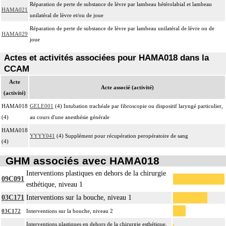
Réparation de perte de substance de lèvre par lambeau hétérolabial et lambeau
HAMA021
unilatéral de lèvre et/ou de joue
Réparation de perte de substance de lèvre par lambeau unilatéral de lèvre ou de
HAMA029
joue
Actes et activités associées pour HAMA018 dans la
CCAM
Acte
Acte associé (activité)
(activité)
HAMA018
GELE001
(4) Intubation trachéale par fibroscopie ou dispositif laryngé particulier,
(4)
au cours d'une anesthésie générale
HAMA018
YYYY041
(4) Supplément pour récupération peropératoire de sang
(4)
GHM associés avec HAMA018
Interventions plastiques en dehors de la chirurgie
09C091
esthétique, niveau 1
03C171
Interventions sur la bouche, niveau 1
03C172
Interventions sur la bouche, niveau 2
Interventions plastiques en dehors de la chirurgie esthétique,