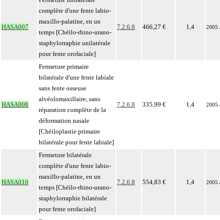
complète d'une fente labio-
maxillo-palatine, en un
HASA007
7.2.6.8
466,27 €
1,4
2005
temps [Chéilo-rhino-urano-
staphylorraphie unilatérale
pour fente orofaciale]
Fermeture primaire
bilatérale d'une fente labiale
sans fente osseuse
alvéolomaxillaire, sans
HASA008
7.2.6.8
335,99 €
1,4
2005
réparation complète de la
déformation nasale
[Chéiloplastie primaire
bilatérale pour fente labiale]
Fermeture bilatérale
complète d'une fente labio-
maxillo-palatine, en un
HASA010
7.2.6.8
554,83 €
1,4
2005
temps [Chéilo-rhino-urano-
staphylorraphie bilatérale
pour fente orofaciale]