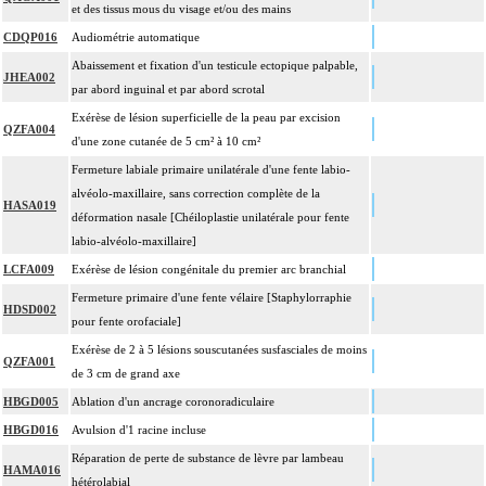
et des tissus mous du visage et/ou des mains
CDQP016
Audiométrie automatique
Abaissement et fixation d'un testicule ectopique palpable,
JHEA002
par abord inguinal et par abord scrotal
Exérèse de lésion superficielle de la peau par excision
QZFA004
d'une zone cutanée de 5 cm² à 10 cm²
Fermeture labiale primaire unilatérale d'une fente labio-
alvéolo-maxillaire, sans correction complète de la
HASA019
déformation nasale [Chéiloplastie unilatérale pour fente
labio-alvéolo-maxillaire]
LCFA009
Exérèse de lésion congénitale du premier arc branchial
Fermeture primaire d'une fente vélaire [Staphylorraphie
HDSD002
pour fente orofaciale]
Exérèse de 2 à 5 lésions souscutanées susfasciales de moins
QZFA001
de 3 cm de grand axe
HBGD005
Ablation d'un ancrage coronoradiculaire
HBGD016
Avulsion d'1 racine incluse
Réparation de perte de substance de lèvre par lambeau
HAMA016
hétérolabial