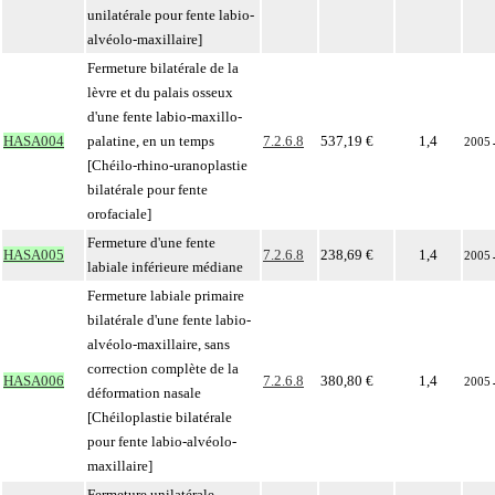
unilatérale pour fente labio-
alvéolo-maxillaire]
Fermeture bilatérale de la
lèvre et du palais osseux
d'une fente labio-maxillo-
HASA004
palatine, en un temps
7.2.6.8
537,19 €
1,4
2005
[Chéilo-rhino-uranoplastie
bilatérale pour fente
orofaciale]
Fermeture d'une fente
HASA005
7.2.6.8
238,69 €
1,4
2005
labiale inférieure médiane
Fermeture labiale primaire
bilatérale d'une fente labio-
alvéolo-maxillaire, sans
correction complète de la
HASA006
7.2.6.8
380,80 €
1,4
2005
déformation nasale
[Chéiloplastie bilatérale
pour fente labio-alvéolo-
maxillaire]
Fermeture unilatérale