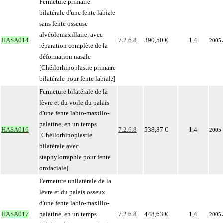
Fermeture primaire
bilatérale d'une fente labiale
sans fente osseuse
alvéolomaxillaire, avec
HASA014
7.2.6.8
390,50 €
1,4
2005
réparation complète de la
déformation nasale
[Chéilorhinoplastie primaire
bilatérale pour fente labiale]
Fermeture bilatérale de la
lèvre et du voile du palais
d'une fente labio-maxillo-
palatine, en un temps
HASA016
7.2.6.8
538,87 €
1,4
2005
[Chéilorhinoplastie
bilatérale avec
staphylorraphie pour fente
orofaciale]
Fermeture unilatérale de la
lèvre et du palais osseux
d'une fente labio-maxillo-
HASA017
palatine, en un temps
7.2.6.8
448,63 €
1,4
2005