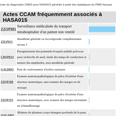
Liste de diagnostics CIM10 pour HASA015 générée à partir des statistiques du PMSI français
Actes CCAM fréquemment associés à
HASA015
Surveillance médicalisée du transport
ZZQP001
intrahospitalier d'un patient non ventilé
Anesthésie générale ou locorégionale complémentaire
ZZLP025
niveau 1
Enregistrement des potentiels évoqués auditifs précoces
CDQP014
pour recherche de seuil, étude des temps de conduction et
mesure des amplitudes, sous anesthésie générale
GALD002
Pose de conformateur d'orifice narinaire
Examen anatomopathologique de pièce d'exérèse d'une
ZZQP188
structure anatomique, sans examen des marges ou de
recoupe
Examen anatomopathologique de pièce d'exérèse d'une
ZZQP193
structure anatomique, avec examen des marges nécessitant
un échantillonnage
Ablation de plusieurs corps étrangers profonds de la peau
QAGA001