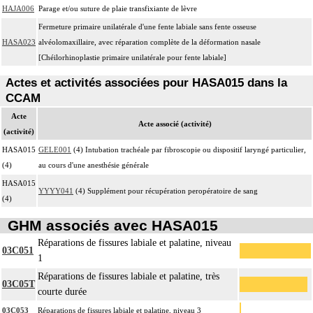
HAJA006
Parage et/ou suture de plaie transfixiante de lèvre
Fermeture primaire unilatérale d'une fente labiale sans fente osseuse
HASA023
alvéolomaxillaire, avec réparation complète de la déformation nasale
[Chéilorhinoplastie primaire unilatérale pour fente labiale]
Actes et activités associées pour HASA015 dans la
CCAM
Acte
Acte associé (activité)
(activité)
HASA015
GELE001
(4) Intubation trachéale par fibroscopie ou dispositif laryngé particulier,
(4)
au cours d'une anesthésie générale
HASA015
YYYY041
(4) Supplément pour récupération peropératoire de sang
(4)
GHM associés avec HASA015
Réparations de fissures labiale et palatine, niveau
03C051
1
Réparations de fissures labiale et palatine, très
03C05T
courte durée
03C053
Réparations de fissures labiale et palatine, niveau 3