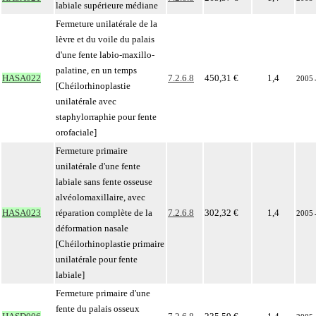
labiale supérieure médiane
Fermeture unilatérale de la
lèvre et du voile du palais
d'une fente labio-maxillo-
palatine, en un temps
HASA022
7.2.6.8
450,31 €
1,4
2005
[Chéilorhinoplastie
unilatérale avec
staphylorraphie pour fente
orofaciale]
Fermeture primaire
unilatérale d'une fente
labiale sans fente osseuse
alvéolomaxillaire, avec
HASA023
réparation complète de la
7.2.6.8
302,32 €
1,4
2005
déformation nasale
[Chéilorhinoplastie primaire
unilatérale pour fente
labiale]
Fermeture primaire d'une
fente du palais osseux