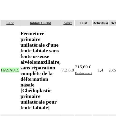
Code
Intitulé CCAM
Arbre
Tarif
Activité(s)
Act
Fermeture
primaire
unilatérale d'une
fente labiale sans
fente osseuse
alvéolomaxillaire,
215,60 €
sans réparation
HASA015
7.2.6.8
1,4
2005
complète de la
Remboursement
déformation
nasale
[Chéiloplastie
primaire
unilatérale pour
fente labiale]