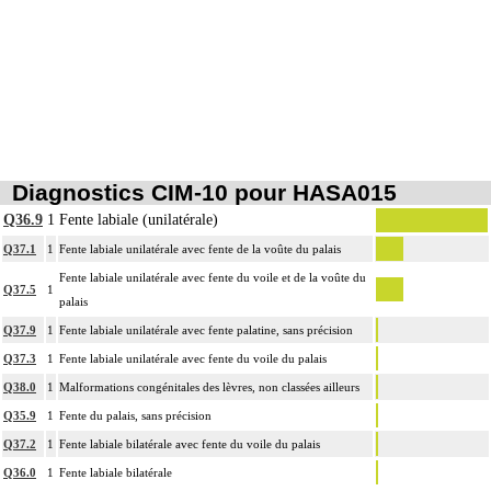
Diagnostics CIM-10 pour HASA015
Q36.9
1
Fente labiale (unilatérale)
Q37.1
1
Fente labiale unilatérale avec fente de la voûte du palais
Fente labiale unilatérale avec fente du voile et de la voûte du
Q37.5
1
palais
Q37.9
1
Fente labiale unilatérale avec fente palatine, sans précision
Q37.3
1
Fente labiale unilatérale avec fente du voile du palais
Q38.0
1
Malformations congénitales des lèvres, non classées ailleurs
Q35.9
1
Fente du palais, sans précision
Q37.2
1
Fente labiale bilatérale avec fente du voile du palais
Q36.0
1
Fente labiale bilatérale