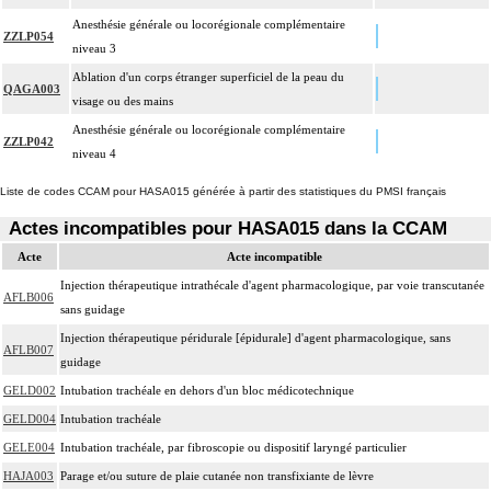
Anesthésie générale ou locorégionale complémentaire
ZZLP054
niveau 3
Ablation d'un corps étranger superficiel de la peau du
QAGA003
visage ou des mains
Anesthésie générale ou locorégionale complémentaire
ZZLP042
niveau 4
Liste de codes CCAM pour HASA015 générée à partir des statistiques du PMSI français
Actes incompatibles pour HASA015 dans la CCAM
Acte
Acte incompatible
Injection thérapeutique intrathécale d'agent pharmacologique, par voie transcutanée
AFLB006
sans guidage
Injection thérapeutique péridurale [épidurale] d'agent pharmacologique, sans
AFLB007
guidage
GELD002
Intubation trachéale en dehors d'un bloc médicotechnique
GELD004
Intubation trachéale
GELE004
Intubation trachéale, par fibroscopie ou dispositif laryngé particulier
HAJA003
Parage et/ou suture de plaie cutanée non transfixiante de lèvre