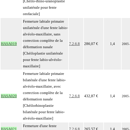
[Chéilo-rhino-uranoplastie
unilatérale pour fente
orofaciale]
Fermeture labiale primaire
unilatérale d'une fente labio-
alvéolo-maxillaire, sans
correction complète de la
HASA019
7.2.6.8
286,07 €
1,4
2005
déformation nasale
[Chéiloplastie unilatérale
pour fente labio-alvéolo-
maxillaire]
Fermeture labiale primaire
bilatérale d'une fente labio-
alvéolo-maxillaire, avec
correction complète de la
HASA020
7.2.6.8
432,87 €
1,4
2005
déformation nasale
[Chéilorhinoplastie
bilatérale pour fente labio-
alvéolo-maxillaire]
Fermeture d'une fente
HASA021
7.2.6.8
265,57 €
1,4
2005