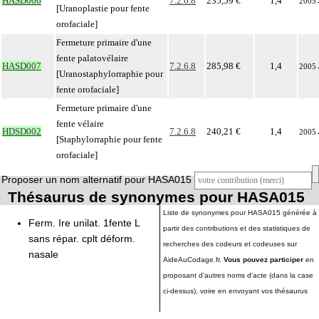
HASD006
7.2.6.8
235,59 €
1,4
2005
[Uranoplastie pour fente
orofaciale]
Fermeture primaire d'une
fente palatovélaire
HASD007
7.2.6.8
285,98 €
1,4
2005
[Uranostaphylorraphie pour
fente orofaciale]
Fermeture primaire d'une
fente vélaire
HDSD002
7.2.6.8
240,21 €
1,4
2005
[Staphylorraphie pour fente
orofaciale]
Proposer un nom alternatif pour HASA015
Thésaurus de synonymes pour HASA015
Liste de synonymes pour HASA015 générée à
Ferm. Ire unilat. 1fente L
partir des contributions et des statistiques de
sans répar. cplt déform.
recherches des codeurs et codeuses sur
nasale
AideAuCodage.fr.
Vous pouvez participer
en
proposant d'autres noms d'acte (dans la case
ci-dessus), voire en envoyant vos thésaurus