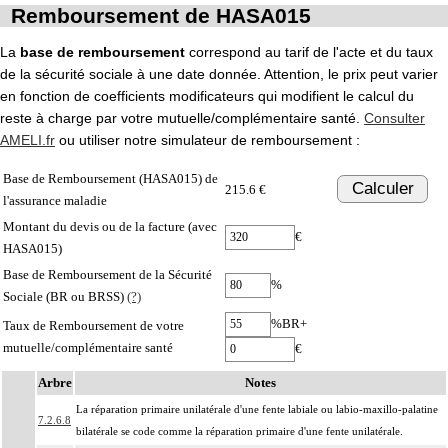
Remboursement de HASA015
La
base de remboursement
correspond au tarif de l'acte et du taux
de la sécurité sociale à une date donnée. Attention, le prix peut varier
en fonction de coefficients modificateurs qui modifient le calcul du
reste à charge par votre mutuelle/complémentaire santé.
Consulter
AMELI.fr
ou utiliser notre simulateur de remboursement :
Base de Remboursement (HASA015) de
Calculer
215.6 €
l'assurance maladie
Montant du devis ou de la facture (avec
€
HASA015)
Base de Remboursement de la Sécurité
%
Sociale (BR ou BRSS)
(?)
%BR+
Taux de Remboursement de votre
mutuelle/complémentaire santé
€
Arbre
Notes
La réparation primaire unilatérale d'une fente labiale ou labio-maxillo-palatine
7.2.6.8
bilatérale se code comme la réparation primaire d'une fente unilatérale.