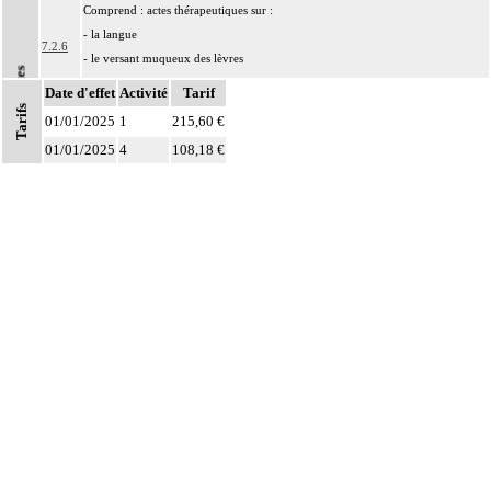
Comprend : actes thérapeutiques sur :
- la langue
7.2.6
- le versant muqueux des lèvres
Notes
- les parois de la bouche
Date d'effet
Activité
Tarif
Tarifs
Les actes sur la cavité de l'abdomen, par coelioscopie ou par
01/01/2025
1
215,60 €
7
rétropéritonéoscopie incluent l'évacuation de collection intraabdominale
01/01/2025
4
108,18 €
associée, la toilette péritonéale et/ou la pose de drain.
Les actes sur la cavité de l'abdomen, par abord direct incluent l'évacuation de
7
collection intraabdominale associée, la toilette péritonéale et/ou la pose de
drain.