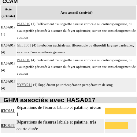
CCAM
Acte
Acte associé (activité)
(activité)
PAFA010
(1) Prélèvement d'autogreffe osseuse corticale ou corticospongieuse, ou
HASA017
d'autogreffe périostée à distance du foyer opératoire, sur un site sans changement de
(1)
position
HASA017
GELE001
(4) Intubation trachéale par fibroscopie ou dispositif laryngé particulier,
(4)
au cours d'une anesthésie générale
PAFA010
(4) Prélèvement d'autogreffe osseuse corticale ou corticospongieuse, ou
HASA017
d'autogreffe périostée à distance du foyer opératoire, sur un site sans changement de
(4)
position
HASA017
YYYY041
(4) Supplément pour récupération peropératoire de sang
(4)
GHM associés avec HASA017
Réparations de fissures labiale et palatine, niveau
03C051
1
Réparations de fissures labiale et palatine, très
03C05T
courte durée