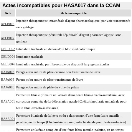
Actes incompatibles pour HASA017 dans la CCAM
Acte
Acte incompatible
Injection thérapeutique intrathécale d'agent pharmacologique, par voie transcutanée
AFLB006
sans guidage
Injection thérapeutique péridurale [épidurale] d'agent pharmacologique, sans
AFLB007
guidage
GELD002
Intubation trachéale en dehors d'un bloc médicotechnique
GELD004
Intubation trachéale
GELE004
Intubation trachéale, par fibroscopie ou dispositif laryngé particulier
HAJA003
Parage et/ou suture de plaie cutanée non transfixiante de lèvre
HAJA006
Parage et/ou suture de plaie transfixiante de lèvre
HAJA008
Parage et/ou suture de plaie du voile du palais
Fermeture labiale primaire unilatérale d'une fente labio-alvéolo-maxillaire, avec
HASA001
correction complète de la déformation nasale [Chéilorhinoplastie unilatérale pour
fente labio-alvéolo-maxillaire]
Fermeture bilatérale de la lèvre et du palais osseux d'une fente labio-maxillo-
HASA004
palatine, en un temps [Chéilo-rhino-uranoplastie bilatérale pour fente orofaciale]
Fermeture unilatérale complète d'une fente labio-maxillo-palatine, en un temps