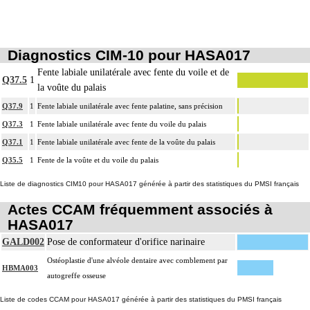
Diagnostics CIM-10 pour HASA017
Fente labiale unilatérale avec fente du voile et de
Q37.5
1
la voûte du palais
Q37.9
1
Fente labiale unilatérale avec fente palatine, sans précision
Q37.3
1
Fente labiale unilatérale avec fente du voile du palais
Q37.1
1
Fente labiale unilatérale avec fente de la voûte du palais
Q35.5
1
Fente de la voûte et du voile du palais
Liste de diagnostics CIM10 pour HASA017 générée à partir des statistiques du PMSI français
Actes CCAM fréquemment associés à
HASA017
GALD002
Pose de conformateur d'orifice narinaire
Ostéoplastie d'une alvéole dentaire avec comblement par
HBMA003
autogreffe osseuse
Liste de codes CCAM pour HASA017 générée à partir des statistiques du PMSI français