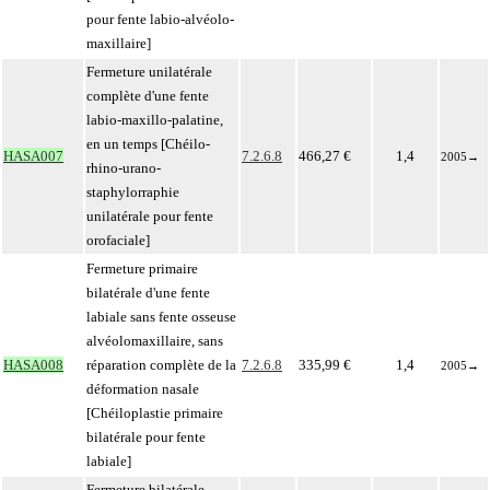
pour fente labio-alvéolo-
maxillaire]
Fermeture unilatérale
complète d'une fente
labio-maxillo-palatine,
en un temps [Chéilo-
HASA007
7.2.6.8
466,27 €
1,4
2005
→
rhino-urano-
staphylorraphie
unilatérale pour fente
orofaciale]
Fermeture primaire
bilatérale d'une fente
labiale sans fente osseuse
alvéolomaxillaire, sans
HASA008
réparation complète de la
7.2.6.8
335,99 €
1,4
2005
→
déformation nasale
[Chéiloplastie primaire
bilatérale pour fente
labiale]
Fermeture bilatérale