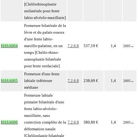
[Chéilorhinoplastie
unilatérale pour fente
labio-alvéolo-maxillaire]
Fermeture bilatérale de la
lèvre et du palais osseux
d'une fente labio-
HASA004
maxillo-palatine, en un
7.2.6.8
537,19 €
1,4
2005
→
temps [Chéilo-rhino-
uranoplastie bilatérale
pour fente orofaciale]
Fermeture d'une fente
HASA005
labiale inférieure
7.2.6.8
238,69 €
1,4
2005
→
médiane
Fermeture labiale
primaire bilatérale d'une
fente labio-alvéolo-
maxillaire, sans
HASA006
correction complète de la
7.2.6.8
380,80 €
1,4
2005
→
déformation nasale
[Chéiloplastie bilatérale