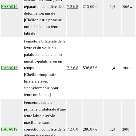
HASA015
réparation complète de la
7.2.6.8
215,60 €
1,4
2005
→
déformation nasale
[Chéiloplastie primaire
unilatérale pour fente
labiale]
Fermeture bilatérale de la
lèvre et du voile du
palais d'une fente labio-
maxillo-palatine, en un
HASA016
temps
7.2.6.8
538,87 €
1,4
2005
→
[Chéilorhinoplastie
bilatérale avec
staphylorraphie pour
fente orofaciale]
Fermeture labiale
primaire unilatérale d'une
fente labio-alvéolo-
maxillaire, sans
HASA019
correction complète de la
7.2.6.8
286,07 €
1,4
2005
→
déformation nasale