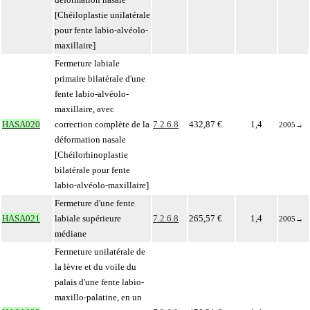
[Chéiloplastie unilatérale
pour fente labio-alvéolo-
maxillaire]
Fermeture labiale
primaire bilatérale d'une
fente labio-alvéolo-
maxillaire, avec
HASA020
correction complète de la
7.2.6.8
432,87 €
1,4
2005
→
déformation nasale
[Chéilorhinoplastie
bilatérale pour fente
labio-alvéolo-maxillaire]
Fermeture d'une fente
HASA021
labiale supérieure
7.2.6.8
265,57 €
1,4
2005
→
médiane
Fermeture unilatérale de
la lèvre et du voile du
palais d'une fente labio-
maxillo-palatine, en un