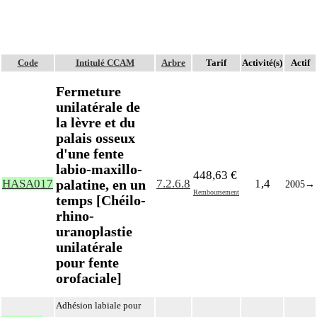
Code
Intitulé CCAM
Arbre
Tarif
Activité(s)
Actif
Fermeture
unilatérale de
la lèvre et du
palais osseux
d'une fente
labio-maxillo-
448,63 €
palatine, en un
HASA017
7.2.6.8
1,4
2005
→
Remboursement
temps [Chéilo-
rhino-
uranoplastie
unilatérale
pour fente
orofaciale]
Adhésion labiale pour