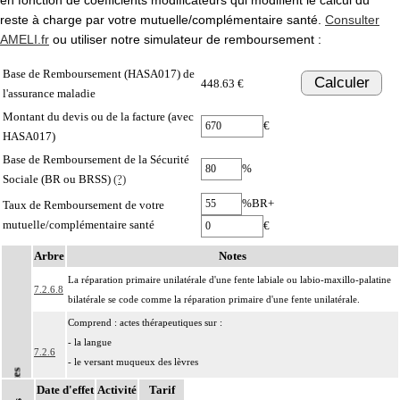
reste à charge par votre mutuelle/complémentaire santé.
Consulter
AMELI.fr
ou utiliser notre simulateur de remboursement :
Base de Remboursement (HASA017) de
Calculer
448.63 €
l'assurance maladie
Montant du devis ou de la facture (avec
€
HASA017)
Base de Remboursement de la Sécurité
%
Sociale (BR ou BRSS)
(?)
%BR+
Taux de Remboursement de votre
mutuelle/complémentaire santé
€
Arbre
Notes
La réparation primaire unilatérale d'une fente labiale ou labio-maxillo-palatine
7.2.6.8
bilatérale se code comme la réparation primaire d'une fente unilatérale.
Comprend : actes thérapeutiques sur :
- la langue
7.2.6
- le versant muqueux des lèvres
Notes
- les parois de la bouche
Date d'effet
Activité
Tarif