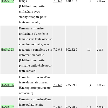
HASA022
temps
7.2.6.8
450,31 €
1,4
2005
→
[Chéilorhinoplastie
unilatérale avec
staphylorraphie pour
fente orofaciale]
Fermeture primaire
unilatérale d'une fente
labiale sans fente osseuse
alvéolomaxillaire, avec
HASA023
réparation complète de la
7.2.6.8
302,32 €
1,4
2005
→
déformation nasale
[Chéilorhinoplastie
primaire unilatérale pour
fente labiale]
Fermeture primaire d'une
fente du palais osseux
HASD006
7.2.6.8
235,59 €
1,4
2005
→
[Uranoplastie pour fente
orofaciale]
Fermeture primaire d'une
fente palatovélaire
HASD007
7.2.6.8
285,98 €
1,4
2005
→