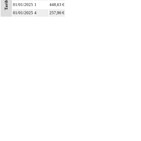
Tarifs
Les actes sur la cavité de l'abdomen, par coelioscopie ou par
01/01/2025
1
448,63 €
7
rétropéritonéoscopie incluent l'évacuation de collection intraabdominale
01/01/2025
4
257,90 €
associée, la toilette péritonéale et/ou la pose de drain.
Les actes sur la cavité de l'abdomen, par abord direct incluent l'évacuation de
7
collection intraabdominale associée, la toilette péritonéale et/ou la pose de
drain.