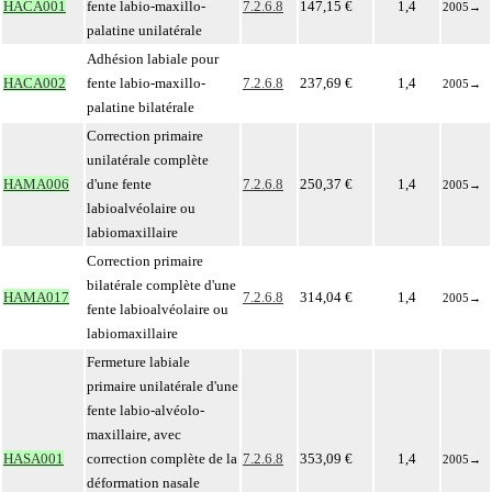
HACA001
fente labio-maxillo-
7.2.6.8
147,15 €
1,4
2005
→
palatine unilatérale
Adhésion labiale pour
HACA002
fente labio-maxillo-
7.2.6.8
237,69 €
1,4
2005
→
palatine bilatérale
Correction primaire
unilatérale complète
HAMA006
d'une fente
7.2.6.8
250,37 €
1,4
2005
→
labioalvéolaire ou
labiomaxillaire
Correction primaire
bilatérale complète d'une
HAMA017
7.2.6.8
314,04 €
1,4
2005
→
fente labioalvéolaire ou
labiomaxillaire
Fermeture labiale
primaire unilatérale d'une
fente labio-alvéolo-
maxillaire, avec
HASA001
correction complète de la
7.2.6.8
353,09 €
1,4
2005
→
déformation nasale