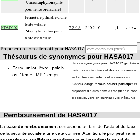
[Uranostaphylorraphie
pour fente orofaciale]
Fermeture primaire d'une
fente vélaire
HDSD002
7.2.6.8
240,21 €
1,4
2005
→
[Staphylorraphie pour
fente orofaciale]
Proposer un nom alternatif pour HASA017
Thésaurus de synonymes pour HASA017
Liste de synonymes pour HASA017 générée à
Ferm. unilat. lèvre +palais
partir des contributions et des statistiques de
os. 1fente LMP 1temps
recherches des codeurs et codeuses sur
AideAuCodage.fr.
Vous pouvez participer
en
proposant d'autres noms d'acte (dans la case
ci-dessus), voire en envoyant vos thésaurus
Remboursement de HASA017
La
base de remboursement
correspond au tarif de l'acte et du taux
de la sécurité sociale à une date donnée. Attention, le prix peut varier
en fonction de coefficients modificateurs qui modifient le calcul du