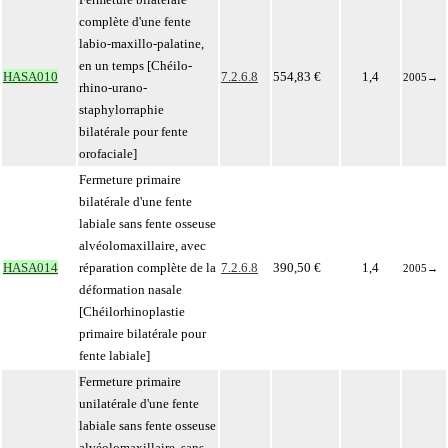
complète d'une fente
labio-maxillo-palatine,
en un temps [Chéilo-
HASA010
7.2.6.8
554,83 €
1,4
2005
→
rhino-urano-
staphylorraphie
bilatérale pour fente
orofaciale]
Fermeture primaire
bilatérale d'une fente
labiale sans fente osseuse
alvéolomaxillaire, avec
HASA014
réparation complète de la
7.2.6.8
390,50 €
1,4
2005
→
déformation nasale
[Chéilorhinoplastie
primaire bilatérale pour
fente labiale]
Fermeture primaire
unilatérale d'une fente
labiale sans fente osseuse
alvéolomaxillaire, sans