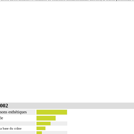
002
sons esthétiques
ée
la base du crâne