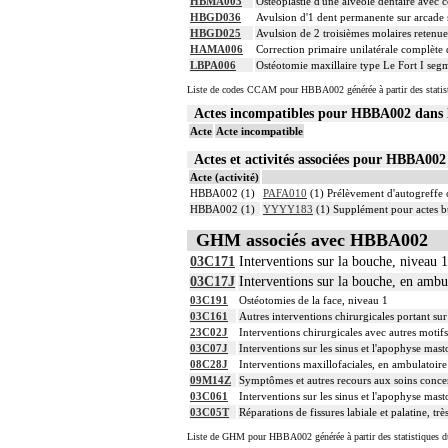
HBMA003
Ostéoplastie d'une alvéole dentaire avec
HBGD036
Avulsion d'1 dent permanente sur arcade 
HBGD025
Avulsion de 2 troisièmes molaires retenue
HAMA006
Correction primaire unilatérale complète 
LBPA006
Ostéotomie maxillaire type Le Fort I seg
Liste de codes CCAM pour HBBA002 générée à partir des statis
Actes incompatibles pour HBBA002 dan
Acte
Acte incompatible
Actes et activités associées pour HBBA0
Acte (activité)
HBBA002 (1)
PAFA010
(1) Prélèvement d'autogreffe o
HBBA002 (1)
YYYY183
(1) Supplément pour actes bu
GHM associés avec HBBA002
03C171
Interventions sur la bouche, niveau 1
03C17J
Interventions sur la bouche, en ambu
03C191
Ostéotomies de la face, niveau 1
03C161
Autres interventions chirurgicales portant sur 
23C02J
Interventions chirurgicales avec autres motif
03C07J
Interventions sur les sinus et l'apophyse mas
08C28J
Interventions maxillofaciales, en ambulatoire
09M14Z
Symptômes et autres recours aux soins concer
03C061
Interventions sur les sinus et l'apophyse mast
03C05T
Réparations de fissures labiale et palatine, tr
Liste de GHM pour HBBA002 générée à partir des statistiques d