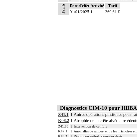
Date d'effet
Activité
Tarif
Tarifs
01/01/2025
1
269,61 €
Diagnostics CIM-10 pour HBBA
Z41.1
1
Autres opérations plastiques pour rai
K08.2
1
Atrophie de la crête alvéolaire édent
Z41.80
1
Intervention de confort
K07.1
1
Anomalies de rapport entre les mâchoires et 
K03.3
1
Résorption pathologique des dents