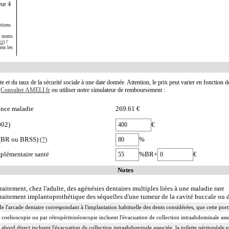
eur 4
tions
s noms
ci
) !
rez les
te et du taux de la sécurité sociale à une date donnée. Attention, le prix peut varier en fonction 
.
Consulter AMELI.fr
ou utiliser notre simulateur de remboursement :
nce maladie
269.61 €
002)
€
e (BR ou BRSS)
(?)
%
plémentaire santé
%BR+
€
Notes
traitement, chez l'adulte, des agénésies dentaires multiples liées à une maladie rare
 traitement implantoprothétique des séquelles d'une tumeur de la cavité buccale ou 
de l'arcade dentaire correspondant à l'implantation habituelle des dents considérées, que cette por
 coelioscopie ou par rétropéritonéoscopie incluent l'évacuation de collection intraabdominale associ
 abord direct incluent l'évacuation de collection intraabdominale associée, la toilette péritonéale e