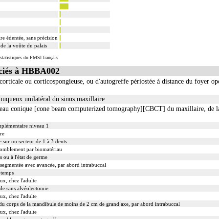
ire édentée, sans précision
 de la voûte du palais
statistiques du PMSI français
ciés à HBBA002
orticale ou corticospongieuse, ou d'autogreffe périostée à distance du foyer opé
queux unilatéral du sinus maxillaire
ceau conique [cone beam computerized tomography][CBCT] du maxillaire, de la
mplémentaire niveau 1
re
e sur un secteur de 1 à 3 dents
 comblement par biomatériau
s ou à l'état de germe
 segmentée avec avancée, par abord intrabuccal
 temps
ux, chez l'adulte
de sans alvéolectomie
ux, chez l'adulte
u du corps de la mandibule de moins de 2 cm de grand axe, par abord intrabuccal
ux, chez l'adulte