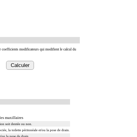
de coefficients modificateurs qui modifient le calcul du
Calculer
des maxillaires
tion soit dentée ou non.
ée, la toilette péritonéale et/ou la pose de drain.
t/ou la pose de drain.