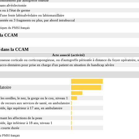
 comblement par autogreffe osseuse
sans alvéolectomie
s ou à l'état de germe
d'une fente labioalvéolaire ou labiomaxillaire
mentée en 3 fragments ou plus, par abord intrabuccal
tiques du PMSI français
s la CCAM
02 dans la CCAM
Acte associé (activité)
sseuse corticale ou corticospongieuse, ou d'autogreffe périostée à distance du foyer opératoire, 
cco-dentaires pour prise en charge d'un patient en situation de handicap sévère
latoire
les oreilles, le nez, la gorge ou le cou, niveau 1
s de recours aux services de santé, en ambulatoire
toïde, âge supérieur à 17 ans, en ambulatoire
nant les affections de la peau
oïde, âge inférieur à 18 ans, niveau 1
ès courte durée
u PMSI français