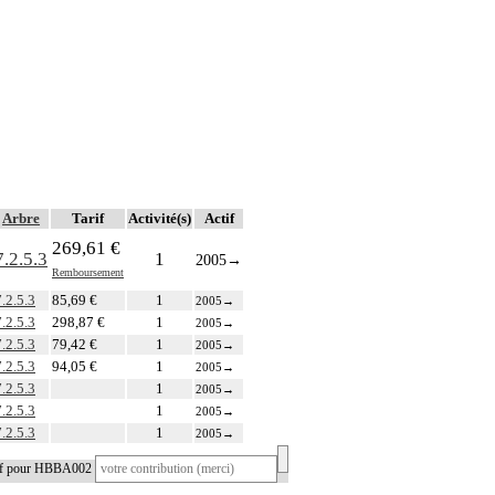
Arbre
Tarif
Activité(s)
Actif
269,61 €
7.2.5.3
1
2005
→
Remboursement
7.2.5.3
85,69 €
1
2005
→
7.2.5.3
298,87 €
1
2005
→
7.2.5.3
79,42 €
1
2005
→
7.2.5.3
94,05 €
1
2005
→
7.2.5.3
1
2005
→
7.2.5.3
1
2005
→
7.2.5.3
1
2005
→
tif pour HBBA002