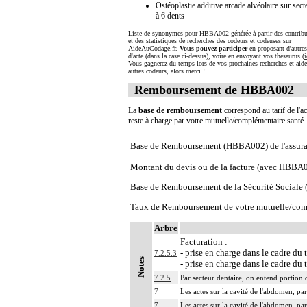
Ostéoplastie additive arcade alvéolaire sur sect
à 6 dents
Liste de synonymes pour HBBA002 générée à partir des contribu
et des statistiques de recherches des codeurs et codeuses sur
AideAuCodage.fr.
Vous pouvez participer
en proposant d'autre
d'acte (dans la case ci-dessus), voire en envoyant vos thésaurus (
i
Vous gagnerez du temps lors de vos prochaines recherches et aide
autres codeurs, alors merci !
Remboursement de HBBA002
La
base de remboursement
correspond au tarif de l'ac
reste à charge par votre mutuelle/complémentaire santé
Base de Remboursement (HBBA002) de l'assura
Montant du devis ou de la facture (avec HBBA
Base de Remboursement de la Sécurité Social
Taux de Remboursement de votre mutuelle/com
Arbre
Facturation :
- prise en charge dans le cadre du 
7.2.5.3
Notes
- prise en charge dans le cadre du
7.2.5
Par secteur dentaire, on entend portion 
7
Les actes sur la cavité de l'abdomen, par
7
Les actes sur la cavité de l'abdomen, par