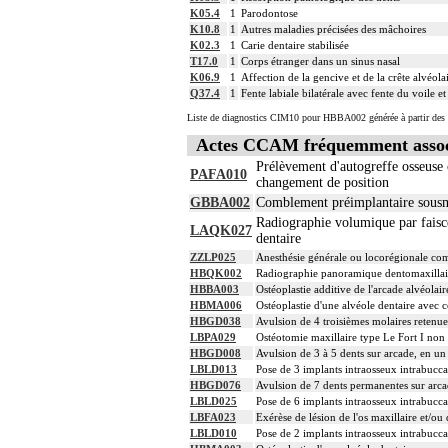
K05.4
1
Parodontose
K10.8
1
Autres maladies précisées des mâchoires
K02.3
1
Carie dentaire stabilisée
T17.0
1
Corps étranger dans un sinus nasal
K06.9
1
Affection de la gencive et de la crête alvéola
Q37.4
1
Fente labiale bilatérale avec fente du voile et
Liste de diagnostics CIM10 pour HBBA002 générée à partir des 
Actes CCAM fréquemment asso
Prélèvement d'autogreffe osseuse c
PAFA010
changement de position
GBBA002
Comblement préimplantaire sousmu
Radiographie volumique par fais
LAQK027
dentaire
ZZLP025
Anesthésie générale ou locorégionale co
HBQK002
Radiographie panoramique dentomaxillai
HBBA003
Ostéoplastie additive de l'arcade alvéolair
HBMA006
Ostéoplastie d'une alvéole dentaire avec
HBGD038
Avulsion de 4 troisièmes molaires retenue
LBPA029
Ostéotomie maxillaire type Le Fort I non
HBGD008
Avulsion de 3 à 5 dents sur arcade, en un
LBLD013
Pose de 3 implants intraosseux intrabucca
HBGD076
Avulsion de 7 dents permanentes sur arca
LBLD025
Pose de 6 implants intraosseux intrabucca
LBFA023
Exérèse de lésion de l'os maxillaire et/o
LBLD010
Pose de 2 implants intraosseux intrabucca