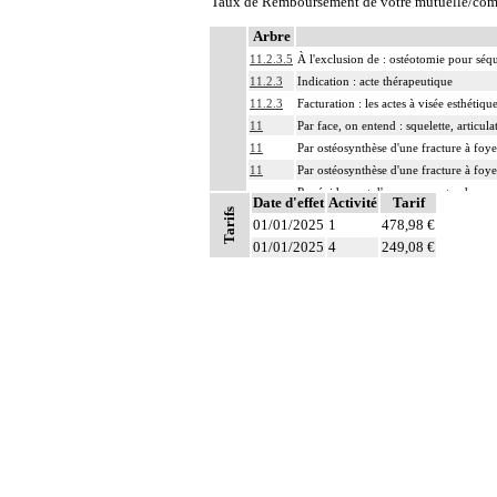
Taux de Remboursement de votre mutuelle/com
Arbre
11.2.3.5
À l'exclusion de : ostéotomie pour sé
11.2.3
Indication : acte thérapeutique
11.2.3
Facturation : les actes à visée esthétiq
11
Par face, on entend : squelette, articul
11
Par ostéosynthèse d'une fracture à foye
11
Par ostéosynthèse d'une fracture à foye
Par évidement d'un os, on entend :
Date d'effet
Activité
Tarif
- cratérisation [sauciérisation] osseuse
Tarifs
11
01/01/2025
1
478,98 €
- séquestrectomie osseuse
Notes
01/01/2025
- curetage de lésion osseuse infectieus
4
249,08 €
Par exérèse partielle d'un os, on entend
- exérèse de fragment osseux, sans inte
11
- exérèse de lésion osseuse de surface :
- résection osseuse unicorticale : résec
11
Toute arthrotomie inclut l'arthroscopie
11
L'ostéosynthèse d'une fracture inclut s
11
La réduction d'une luxation, par abord di
11
L'ostéotomie inclut l'ostéosynthèse.
11
La reconstruction osseuse ou articulaire
11
L'évacuation de collection articulaire i