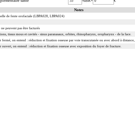
plémentaire santé
%BR+
€
Notes
quelle de fente orofaciale (LBPA028, LBPA024)
ue ne peuvent pas être facturés
ations, tissus mous et cavités - sinus paranasaux, orbites, rhinopharynx, oropharynx - de la face.
r fermé, on entend : réduction et fixation osseuse par voie transcutanée ou avec abord à distance,
r ouvert, on entend : réduction et fixation osseuse avec exposition du foyer de fracture.
e, kystique ou tumorale.
 :
rruption de la continuité osseuse
 résection d'exostose ostéogénique, d'apophysite...
tion d'ostéome ostéoïde...
 peropératoire éventuelle.
a réduction simultanée et sa contention par appareillage externe.
rect inclut la réparation de l'appareil capsuloligamentaire de l'articulation par suture ou plastie, la
 par greffe, transplant ou matériau inerte non prothétique inclut l'ostéosynthèse.
nclut le lavage de l'articulation, avec ou sans drainage.