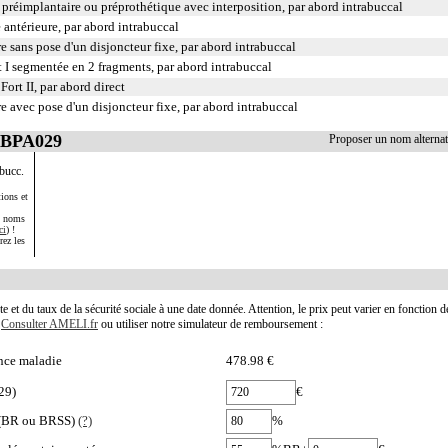
 préimplantaire ou préprothétique avec interposition, par abord intrabuccal
antérieure, par abord intrabuccal
e sans pose d'un disjoncteur fixe, par abord intrabuccal
 I segmentée en 2 fragments, par abord intrabuccal
ort II, par abord direct
e avec pose d'un disjoncteur fixe, par abord intrabuccal
LBPA029
Proposer un nom altern
bucc.
ions et
s noms
ci
) !
rez les
te et du taux de la sécurité sociale à une date donnée. Attention, le prix peut varier en fonction 
.
Consulter AMELI.fr
ou utiliser notre simulateur de remboursement :
nce maladie
478.98 €
29)
€
e (BR ou BRSS)
(?)
%