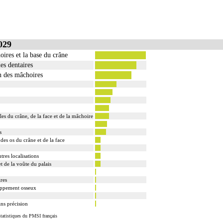
029
ires et la base du crâne
es dentaires
n des mâchoires
s du crâne, de la face et de la mâchoire
s
des os du crâne et de la face
tres localisations
et de la voûte du palais
res
loppement osseux
ans précision
tatistiques du PMSI français