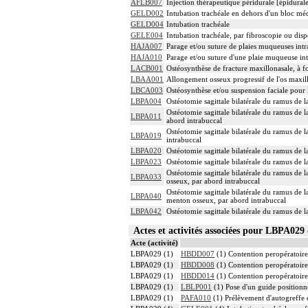
AFLB007
Injection thérapeutique péridurale [épidura
GELD002
Intubation trachéale en dehors d'un bloc mé
GELD004
Intubation trachéale
GELE004
Intubation trachéale, par fibroscopie ou dispo
HAJA007
Parage et/ou suture de plaies muqueuses intr
HAJA010
Parage et/ou suture d'une plaie muqueuse in
LACB001
Ostéosynthèse de fracture maxillonasale, à 
LBAA001
Allongement osseux progressif de l'os maxill
LBCA003
Ostéosynthèse et/ou suspension faciale pour f
LBPA004
Ostéotomie sagittale bilatérale du ramus de 
Ostéotomie sagittale bilatérale du ramus de 
LBPA011
abord intrabuccal
Ostéotomie sagittale bilatérale du ramus de 
LBPA019
intrabuccal
LBPA020
Ostéotomie sagittale bilatérale du ramus de 
LBPA023
Ostéotomie sagittale bilatérale du ramus de 
Ostéotomie sagittale bilatérale du ramus de 
LBPA033
osseux, par abord intrabuccal
Ostéotomie sagittale bilatérale du ramus de 
LBPA040
menton osseux, par abord intrabuccal
LBPA042
Ostéotomie sagittale bilatérale du ramus de l
Actes et activités associées pour LBPA0
Acte (activité)
LBPA029 (1)
HBDD007
(1) Contention peropératoire 
LBPA029 (1)
HBDD008
(1) Contention peropératoire 
LBPA029 (1)
HBDD014
(1) Contention peropératoire 
LBPA029 (1)
LBLP001
(1) Pose d'un guide positionn
LBPA029 (1)
PAFA010
(1) Prélèvement d'autogreffe o