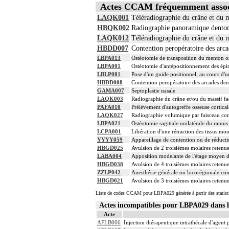
Actes CCAM fréquemment asso
LAQK001
Téléradiographie du crâne et du m
HBQK002
Radiographie panoramique dentom
LAQK012
Téléradiographie du crâne et du m
HBDD007
Contention peropératoire des arca
LBPA013
Ostéotomie de transposition du menton o
LBPA001
Ostéotomie d'antépositionnement des épi
LBLP001
Pose d'un guide positionnel, au cours d'
HBDD008
Contention peropératoire des arcades dent
GAMA007
Septoplastie nasale
LAQK003
Radiographie du crâne et/ou du massif fa
PAFA010
Prélèvement d'autogreffe osseuse cortical
LAQK027
Radiographie volumique par faisceau co
LBPA021
Ostéotomie sagittale unilatérale du ramus
LCPA001
Libération d'une rétraction des tissus mou
YYYY059
Appareillage de contention ou de réducti
HBGD025
Avulsion de 2 troisièmes molaires retenue
LABA004
Apposition modelante de l'étage moyen de
HBGD038
Avulsion de 4 troisièmes molaires retenue
ZZLP042
Anesthésie générale ou locorégionale co
HBGD021
Avulsion de 3 troisièmes molaires retenue
Liste de codes CCAM pour LBPA029 générée à partir des statist
Actes incompatibles pour LBPA029 dans
Acte
AFLB006
Injection thérapeutique intrathécale d'agent