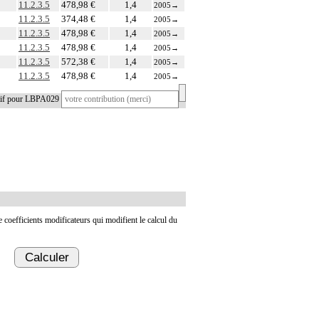
11.2.3.5
478,98 €
1,4
2005
→
11.2.3.5
374,48 €
1,4
2005
→
11.2.3.5
478,98 €
1,4
2005
→
11.2.3.5
478,98 €
1,4
2005
→
11.2.3.5
572,38 €
1,4
2005
→
11.2.3.5
478,98 €
1,4
2005
→
atif pour LBPA029
de coefficients modificateurs qui modifient le calcul du
Calculer