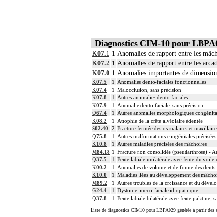
Diagnostics CIM-10 pour LBPA
K07.1
1
Anomalies de rapport entre les mâcho
K07.2
1
Anomalies de rapport entre les arcad
K07.0
1
Anomalies importantes de dimensio
K07.5
1
Anomalies dento-faciales fonctionnelles
K07.4
1
Malocclusion, sans précision
K07.8
1
Autres anomalies dento-faciales
K07.9
1
Anomalie dento-faciale, sans précision
Q67.4
1
Autres anomalies morphologiques congénitale
K08.2
1
Atrophie de la crête alvéolaire édentée
S02.40
2
Fracture fermée des os malaires et maxillaire
Q75.8
1
Autres malformations congénitales précisées 
K10.8
1
Autres maladies précisées des mâchoires
M84.18
1
Fracture non consolidée (pseudarthrose) - Au
Q37.5
1
Fente labiale unilatérale avec fente du voile 
K00.2
1
Anomalies de volume et de forme des dents
K10.0
1
Maladies liées au développement des mâchoi
M89.2
1
Autres troubles de la croissance et du déve
G24.4
1
Dystonie bucco-faciale idiopathique
Q37.8
1
Fente labiale bilatérale avec fente palatine, s
Liste de diagnostics CIM10 pour LBPA029 générée à partir des s