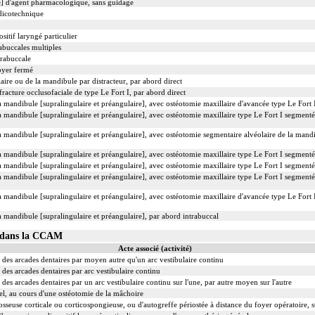
le] d'agent pharmacologique, sans guidage
dicotechnique
sitif laryngé particulier
abuccales multiples
trabuccale
foyer fermé
aire ou de la mandibule par distracteur, par abord direct
racture occlusofaciale de type Le Fort I, par abord direct
la mandibule [supralingulaire et préangulaire], avec ostéotomie maxillaire d'avancée type Le Fort
la mandibule [supralingulaire et préangulaire], avec ostéotomie maxillaire type Le Fort I segment
la mandibule [supralingulaire et préangulaire], avec ostéotomie segmentaire alvéolaire de la mand
la mandibule [supralingulaire et préangulaire], avec ostéotomie maxillaire type Le Fort I segment
la mandibule [supralingulaire et préangulaire], avec ostéotomie maxillaire type Le Fort I segment
la mandibule [supralingulaire et préangulaire], avec ostéotomie maxillaire type Le Fort I segment
la mandibule [supralingulaire et préangulaire], avec ostéotomie maxillaire d'avancée type Le Fort
a mandibule [supralingulaire et préangulaire], par abord intrabuccal
29 dans la CCAM
Acte associé (activité)
des arcades dentaires par moyen autre qu'un arc vestibulaire continu
des arcades dentaires par arc vestibulaire continu
des arcades dentaires par un arc vestibulaire continu sur l'une, par autre moyen sur l'autre
el, au cours d'une ostéotomie de la mâchoire
sseuse corticale ou corticospongieuse, ou d'autogreffe périostée à distance du foyer opératoire, 