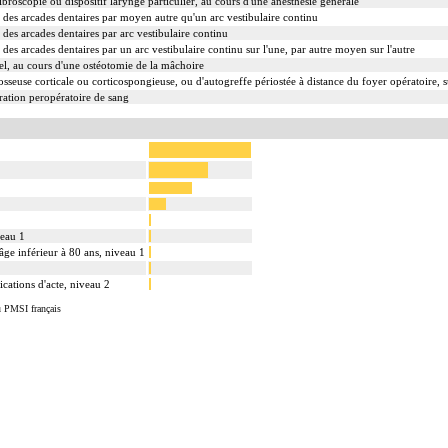
ibroscopie ou dispositif laryngé particulier, au cours d'une anesthésie générale
des arcades dentaires par moyen autre qu'un arc vestibulaire continu
des arcades dentaires par arc vestibulaire continu
des arcades dentaires par un arc vestibulaire continu sur l'une, par autre moyen sur l'autre
el, au cours d'une ostéotomie de la mâchoire
sseuse corticale ou corticospongieuse, ou d'autogreffe périostée à distance du foyer opératoire, 
ation peropératoire de sang
veau 1
ge inférieur à 80 ans, niveau 1
cations d'acte, niveau 2
u PMSI français