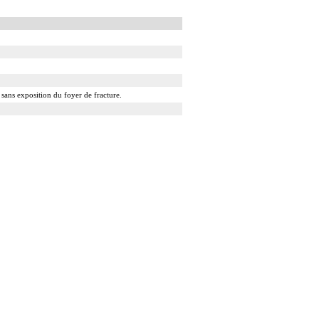
 sans exposition du foyer de fracture.
 stabilisation de l'articulation [arthrorise] par matériel.