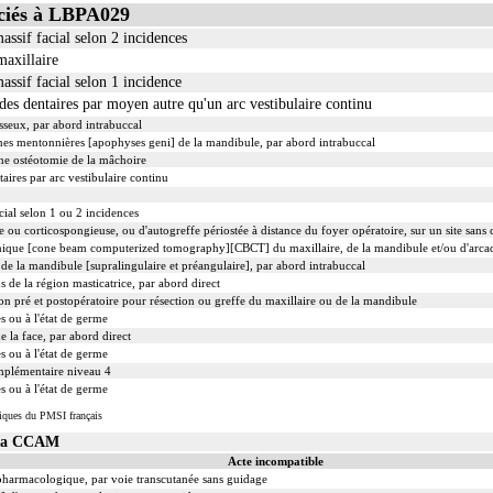
ciés à LBPA029
assif facial selon 2 incidences
axillaire
assif facial selon 1 incidence
des dentaires par moyen autre qu'un arc vestibulaire continu
sseux, par abord intrabuccal
nes mentonnières [apophyses geni] de la mandibule, par abord intrabuccal
une ostéotomie de la mâchoire
aires par arc vestibulaire continu
cial selon 1 ou 2 incidences
e ou corticospongieuse, ou d'autogreffe périostée à distance du foyer opératoire, sur un site san
nique [cone beam computerized tomography][CBCT] du maxillaire, de la mandibule et/ou d'arcad
 de la mandibule [supralingulaire et préangulaire], par abord intrabuccal
s de la région masticatrice, par abord direct
on pré et postopératoire pour résection ou greffe du maxillaire ou de la mandibule
s ou à l'état de germe
 la face, par abord direct
s ou à l'état de germe
mplémentaire niveau 4
s ou à l'état de germe
iques du PMSI français
 la CCAM
Acte incompatible
 pharmacologique, par voie transcutanée sans guidage