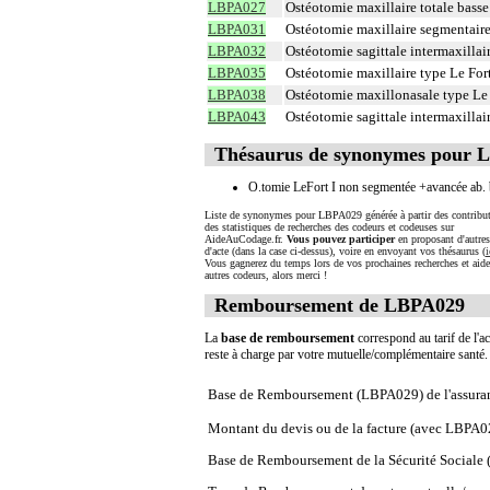
LBPA027
Ostéotomie maxillaire totale basse
LBPA031
Ostéotomie maxillaire segmentaire 
LBPA032
Ostéotomie sagittale intermaxillair
LBPA035
Ostéotomie maxillaire type Le Fort
LBPA038
Ostéotomie maxillonasale type Le F
LBPA043
Ostéotomie sagittale intermaxillair
Thésaurus de synonymes pour 
O.tomie LeFort I non segmentée +avancée ab. 
Liste de synonymes pour LBPA029 générée à partir des contribut
des statistiques de recherches des codeurs et codeuses sur
AideAuCodage.fr.
Vous pouvez participer
en proposant d'autre
d'acte (dans la case ci-dessus), voire en envoyant vos thésaurus (
i
Vous gagnerez du temps lors de vos prochaines recherches et aide
autres codeurs, alors merci !
Remboursement de LBPA029
La
base de remboursement
correspond au tarif de l'ac
reste à charge par votre mutuelle/complémentaire santé
Base de Remboursement (LBPA029) de l'assura
Montant du devis ou de la facture (avec LBPA0
Base de Remboursement de la Sécurité Social