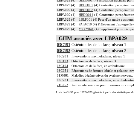
LBPA029 (4)
GELE001
(4) Intubation trachéale par f
LBPA029 (4)
HBDD007
(4) Contention peropératoire 
LBPA029 (4)
HBDD008
(4) Contention peropératoire 
LBPA029 (4)
HBDD014
(4) Contention peropératoire 
LBPA029 (4)
LBLP001
(4) Pose d'un guide positionn
LBPA029 (4)
PAFA010
(4) Prélèvement d'autogreffe o
LBPA029 (4)
YYYY041
(4) Supplément pour récupér
GHM associés avec LBPA029
03C191
Ostéotomies de la face, niveau 1
03C192
Ostéotomies de la face, niveau 2
08C281
Interventions maxillofaciales, niveau 1
03C193
Ostéotomies de la face, niveau 3
03C19J
Ostéotomies de la face, en ambulatoire
03C051
Réparations de fissures labiale et palatine, ni
01M081
Maladies dégénératives du système nerveux, â
08C28J
Interventions maxillofaciales, en ambulatoire
21C052
Autres interventions pour blessures ou compli
Liste de GHM pour LBPA029 générée à partir des statistiques d