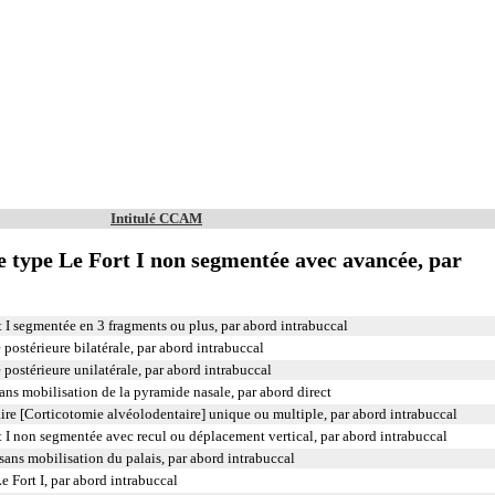
Intitulé CCAM
 type Le Fort I non segmentée avec avancée, par
 I segmentée en 3 fragments ou plus, par abord intrabuccal
postérieure bilatérale, par abord intrabuccal
postérieure unilatérale, par abord intrabuccal
s mobilisation de la pyramide nasale, par abord direct
ire [Corticotomie alvéolodentaire] unique ou multiple, par abord intrabuccal
 I non segmentée avec recul ou déplacement vertical, par abord intrabuccal
sans mobilisation du palais, par abord intrabuccal
 Fort I, par abord intrabuccal