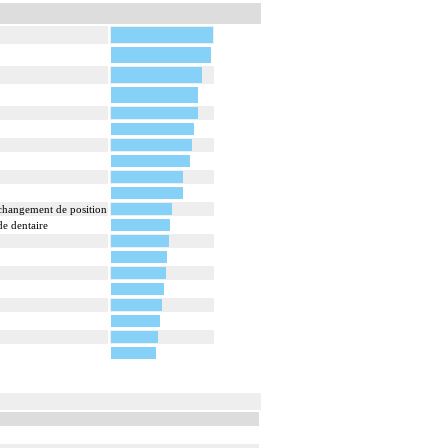
s changement de position
e dentaire