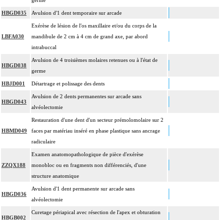
germe
HBGD035
Avulsion d'1 dent temporaire sur arcade
Exérèse de lésion de l'os maxillaire et/ou du corps de la
LBFA030
mandibule de 2 cm à 4 cm de grand axe, par abord
intrabuccal
Avulsion de 4 troisièmes molaires retenues ou à l'état de
HBGD038
germe
HBJD001
Détartrage et polissage des dents
Avulsion de 2 dents permanentes sur arcade sans
HBGD043
alvéolectomie
Restauration d'une dent d'un secteur prémolomolaire sur 2
HBMD049
faces par matériau inséré en phase plastique sans ancrage
radiculaire
Examen anatomopathologique de pièce d'exérèse
ZZQX188
monobloc ou en fragments non différenciés, d'une
structure anatomique
Avulsion d'1 dent permanente sur arcade sans
HBGD036
alvéolectomie
Curetage périapical avec résection de l'apex et obturation
HBGB002