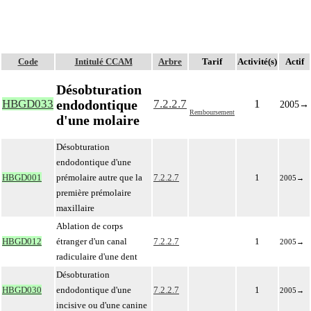
Code
Intitulé CCAM
Arbre
Tarif
Activité(s)
Actif
Désobturation
endodontique
HBGD033
7.2.2.7
1
2005
→
Remboursement
d'une molaire
Désobturation
endodontique d'une
HBGD001
prémolaire autre que la
7.2.2.7
1
2005
→
première prémolaire
maxillaire
Ablation de corps
HBGD012
étranger d'un canal
7.2.2.7
1
2005
→
radiculaire d'une dent
Désobturation
HBGD030
endodontique d'une
7.2.2.7
1
2005
→
incisive ou d'une canine