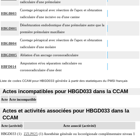
radiculaire d'une prémolaire
Curetage périapical avec résection de l'apex et obturation
HBGB003
radiculaire d'une incisive ou d'une canine
Désobturation endodontique d'une prémolaire autre que la
HBGD001
première prémolaire maxillaire
Curetage périapical avec résection de l'apex et obturation
HBGB004
radiculaire d'une molaire
HBGD005
Ablation d'un ancrage coronoradiculaire
Amputation et/ou séparation radiculaire ou
HBFD014
coronoradiculaire d'une dent
Liste de codes CCAM pour HBGD033 générée à partir des statistiques du PMSI français
Actes incompatibles pour HBGD033 dans la CCAM
Acte
Acte incompatible
Actes et activités associées pour HBGD033 dans la
CCAM
Acte (activité)
Acte associé (activité)
HBGD033 (1)
ZZLP025
(1) Anesthésie générale ou locorégionale complémentaire niveau 1