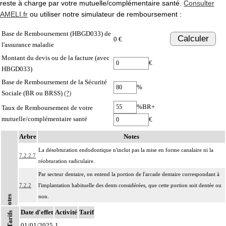
reste à charge par votre mutuelle/complémentaire santé.
Consulter
AMELI.fr
ou utiliser notre simulateur de remboursement :
Base de Remboursement (HBGD033) de
Calculer
0 €
l'assurance maladie
Montant du devis ou de la facture (avec
€
HBGD033)
Base de Remboursement de la Sécurité
%
Sociale (BR ou BRSS)
(?)
%BR+
Taux de Remboursement de votre
mutuelle/complémentaire santé
€
Arbre
Notes
La désobturation endodontique n'inclut pas la mise en forme canalaire ni la
7.2.2.7
réobturation radiculaire.
Par secteur dentaire, on entend la portion de l'arcade dentaire correspondant à
7.2.2
l'implantation habituelle des dents considérées, que cette portion soit dentée ou
non.
Notes
Les actes sur la cavité de l'abdomen, par coelioscopie ou par
Date d'effet
Activité
Tarif
Tarifs
7
rétropéritonéoscopie incluent l'évacuation de collection intraabdominale
01/01/2025
1