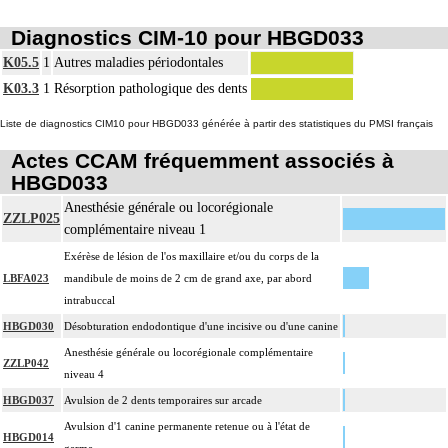
Diagnostics CIM-10 pour HBGD033
K05.5
1
Autres maladies périodontales
K03.3
1
Résorption pathologique des dents
Liste de diagnostics CIM10 pour HBGD033 générée à partir des statistiques du PMSI français
Actes CCAM fréquemment associés à
HBGD033
Anesthésie générale ou locorégionale
ZZLP025
complémentaire niveau 1
Exérèse de lésion de l'os maxillaire et/ou du corps de la
LBFA023
mandibule de moins de 2 cm de grand axe, par abord
intrabuccal
HBGD030
Désobturation endodontique d'une incisive ou d'une canine
Anesthésie générale ou locorégionale complémentaire
ZZLP042
niveau 4
HBGD037
Avulsion de 2 dents temporaires sur arcade
Avulsion d'1 canine permanente retenue ou à l'état de
HBGD014