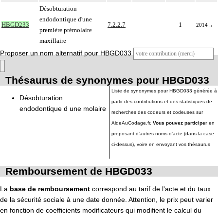
Désobturation
endodontique d'une
HBGD233
7.2.2.7
1
2014
→
première prémolaire
maxillaire
Proposer un nom alternatif pour HBGD033
Thésaurus de synonymes pour HBGD033
Liste de synonymes pour HBGD033 générée à
Désobturation
partir des contributions et des statistiques de
endodontique d une molaire
recherches des codeurs et codeuses sur
AideAuCodage.fr.
Vous pouvez participer
en
proposant d'autres noms d'acte (dans la case
ci-dessus), voire en envoyant vos thésaurus
Remboursement de HBGD033
La
base de remboursement
correspond au tarif de l'acte et du taux
de la sécurité sociale à une date donnée. Attention, le prix peut varier
en fonction de coefficients modificateurs qui modifient le calcul du