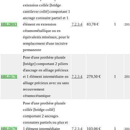
extension collée [bridge
cantilever collé] comportant 1
ancrage coronaire partiel et 1
HBLD093
élément en extension
7.2.3.4
83,78 €
1
201
céramométallique ou en
équivalents minéraux, pour le
remplacement d'une incisive
permanente
Pose d'une prothèse plurale
[bridge] comportant 2 piliers
d'ancrage en alliage précieux
HBLD178
et 1 élément intermédiaire en
7.2.3.4
279,50 €
1
201
alliage précieux avec ou sans
recouvrement
céramocéramique
Pose d'une prothèse plurale
collée [bridge collé]
comportant 2 ancrages
coronaires partiels ou plus et
HBLD179
1 élément intermédiaire
7.2.3.4
103,06 €
1
201