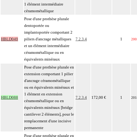
1 élément intermédiaire
céramométallique
Pose d'une prothèse plurale
dentoportée ou
implantoportée comportant 2
HBLD049
piliers d'ancrage métalliques
7.2.3.4
1
200
et un élément intermédiaire
céramométallique ou en
équivalents minéraux
Pose d'une prothèse plurale en
extension comportant 1 pilier
d'ancrage céramométallique
ou en équivalents minéraux et
1 élément en extension
HBLD088
7.2.3.4
172,00 €
1
201
céramométallique ou en
équivalents minéraux [bridge
cantilever 2 éléments], pour le
remplacement d'une incisive
permanente
Pose d'une prothèse plurale en