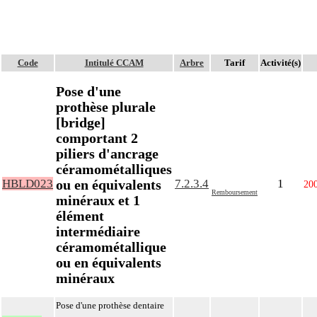
Code
Intitulé CCAM
Arbre
Tarif
Activité(s)
Pose d'une
prothèse plurale
[bridge]
comportant 2
piliers d'ancrage
céramométalliques
ou en équivalents
HBLD023
7.2.3.4
1
20
Remboursement
minéraux et 1
élément
intermédiaire
céramométallique
ou en équivalents
minéraux
Pose d'une prothèse dentaire