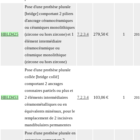
Pose d'une prothèse plurale
[bridge] comportant 2 piliers
d'ancrage céramocéramiques
ou céramiques monolithiques
HBLD425
(zircone ou hors zircone) et 1
7.2.3.4
279,50 €
1
201
élément intermédiaire
céramocéramique ou
céramique monolithique
(zircone ou hors zircone)
Pose d'une prothèse plurale
collée [bridge collé]
comportant 2 ancrages
coronaires partiels ou plus et
HBLD453
2 éléments intermédiaires
7.2.3.4
103,06 €
1
201
céramométalliques ou en
équivalents minéraux, pour le
remplacement de 2 incisives
mandibulaires permanentes
Pose d'une prothèse plurale en
extension comportant 2