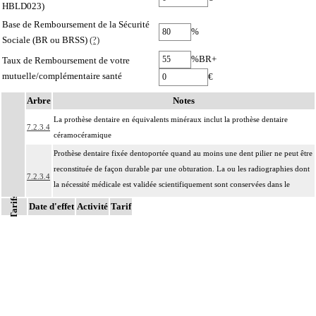
HBLD023)
Base de Remboursement de la Sécurité
%
Sociale (BR ou BRSS)
(?)
%BR+
Taux de Remboursement de votre
mutuelle/complémentaire santé
€
Arbre
Notes
La prothèse dentaire en équivalents minéraux inclut la prothèse dentaire
7.2.3.4
céramocéramique
Prothèse dentaire fixée dentoportée quand au moins une dent pilier ne peut être
reconstituée de façon durable par une obturation. La ou les radiographies dont
7.2.3.4
la nécessité médicale est validée scientifiquement sont conservées dans le
Tarifs
dossier du patient
Date d'effet
Activité
Tarif
Facturation : les prothèses plurales [bridges] implantoportées, les prothèses
dentaires sur dents temporaires, les prothèses dentaires ou dents à tenon
7.2.3.4
préfabriquées, les prothèses dentaires ou dents à tenon provisoires, les piliers de
bridge à recouvrement partiel ne sont pas pris en charge
Notes
La pose d'une prothèse dentaire inclut sa conception, sa réalisation, son
7.2.3
adaptation et sa pose.