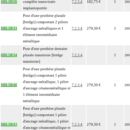
HBLD030
complète transvissée
7.2.3.4
182,75 €
1
200
implantoportée
Pose d'une prothèse plurale
[bridge] comportant 2 piliers
HBLD033
d'ancrage métalliques et 1
7.2.3.4
279,50 €
1
200
élément intermédiaire
métallique
Pose d'une prothèse dentaire
HBLD034
plurale transitoire [bridge
7.2.3.4
1
200
transitoire]
Pose d'une prothèse plurale
[bridge] comportant 1 pilier
d'ancrage métallique, 1 pilier
HBLD040
7.2.3.4
279,50 €
1
200
d'ancrage céramométallique et
1 élément intermédiaire
métallique
Pose d'une prothèse plurale
[bridge] comportant 1 pilier
d'ancrage métallique, 1 pilier
HBLD043
7.2.3.4
279,50 €
1
200
d'ancrage céramométallique et