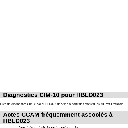
Facturation : la durée d'usage des prothèses dentaires n'est pas limitée ; la prise
7.2.3
en charge du renouvellement des prothèses dentaires est subordonnée à l'usure
des appareils ou des dents ou à des modifications morphologiques de la bouche
Les actes sur la cavité de l'abdomen, par coelioscopie ou par
7
rétropéritonéoscopie incluent l'évacuation de collection intraabdominale
associée, la toilette péritonéale et/ou la pose de drain.
Les actes sur la cavité de l'abdomen, par abord direct incluent l'évacuation de
7
collection intraabdominale associée, la toilette péritonéale et/ou la pose de
drain.
Diagnostics CIM-10 pour HBLD023
Liste de diagnostics CIM10 pour HBLD023 générée à partir des statistiques du PMSI français
Actes CCAM fréquemment associés à
HBLD023
Anesthésie générale ou locorégionale