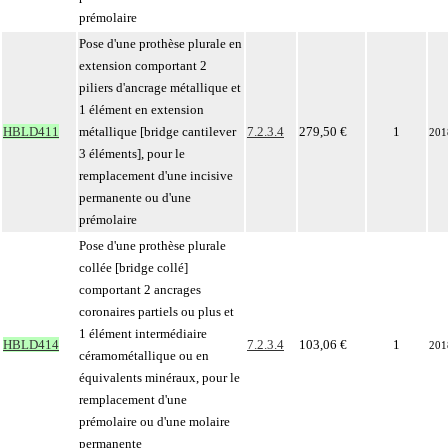
prémolaire
Pose d'une prothèse plurale en
extension comportant 2
piliers d'ancrage métallique et
1 élément en extension
HBLD411
métallique [bridge cantilever
7.2.3.4
279,50 €
1
201
3 éléments], pour le
remplacement d'une incisive
permanente ou d'une
prémolaire
Pose d'une prothèse plurale
collée [bridge collé]
comportant 2 ancrages
coronaires partiels ou plus et
1 élément intermédiaire
HBLD414
7.2.3.4
103,06 €
1
201
céramométallique ou en
équivalents minéraux, pour le
remplacement d'une
prémolaire ou d'une molaire
permanente