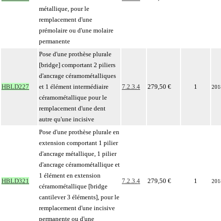
métallique, pour le
remplacement d'une
prémolaire ou d'une molaire
permanente
Pose d'une prothèse plurale
[bridge] comportant 2 piliers
d'ancrage céramométalliques
HBLD227
et 1 élément intermédiaire
7.2.3.4
279,50 €
1
201
céramométallique pour le
remplacement d'une dent
autre qu'une incisive
Pose d'une prothèse plurale en
extension comportant 1 pilier
d'ancrage métallique, 1 pilier
d'ancrage céramométallique et
1 élément en extension
HBLD321
7.2.3.4
279,50 €
1
201
céramométallique [bridge
cantilever 3 éléments], pour le
remplacement d'une incisive
permanente ou d'une