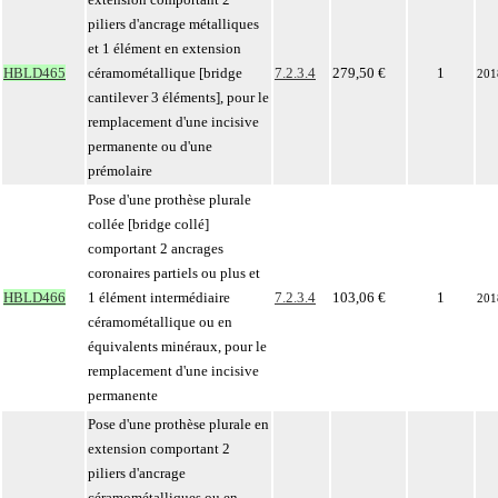
piliers d'ancrage métalliques
et 1 élément en extension
HBLD465
céramométallique [bridge
7.2.3.4
279,50 €
1
201
cantilever 3 éléments], pour le
remplacement d'une incisive
permanente ou d'une
prémolaire
Pose d'une prothèse plurale
collée [bridge collé]
comportant 2 ancrages
coronaires partiels ou plus et
HBLD466
1 élément intermédiaire
7.2.3.4
103,06 €
1
201
céramométallique ou en
équivalents minéraux, pour le
remplacement d'une incisive
permanente
Pose d'une prothèse plurale en
extension comportant 2
piliers d'ancrage
céramométalliques ou en