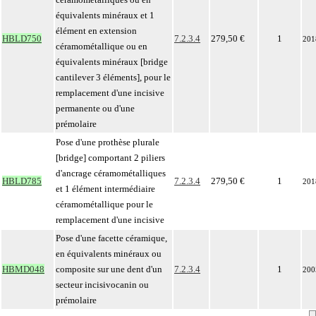
équivalents minéraux et 1
élément en extension
HBLD750
7.2.3.4
279,50 €
1
201
céramométallique ou en
équivalents minéraux [bridge
cantilever 3 éléments], pour le
remplacement d'une incisive
permanente ou d'une
prémolaire
Pose d'une prothèse plurale
[bridge] comportant 2 piliers
d'ancrage céramométalliques
HBLD785
7.2.3.4
279,50 €
1
201
et 1 élément intermédiaire
céramométallique pour le
remplacement d'une incisive
Pose d'une facette céramique,
en équivalents minéraux ou
HBMD048
composite sur une dent d'un
7.2.3.4
1
200
secteur incisivocanin ou
prémolaire