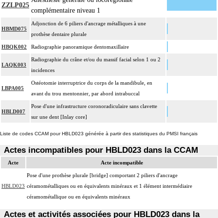
ZZLP025
complémentaire niveau 1
Adjonction de 6 piliers d'ancrage métalliques à une
HBMD075
prothèse dentaire plurale
HBQK002
Radiographie panoramique dentomaxillaire
Radiographie du crâne et/ou du massif facial selon 1 ou 2
LAQK003
incidences
Ostéotomie interruptrice du corps de la mandibule, en
LBPA005
avant du trou mentonnier, par abord intrabuccal
Pose d'une infrastructure coronoradiculaire sans clavette
HBLD007
sur une dent [Inlay core]
Liste de codes CCAM pour HBLD023 générée à partir des statistiques du PMSI français
Actes incompatibles pour HBLD023 dans la CCAM
Acte
Acte incompatible
Pose d'une prothèse plurale [bridge] comportant 2 piliers d'ancrage
HBLD023
céramométalliques ou en équivalents minéraux et 1 élément intermédiaire
céramométallique ou en équivalents minéraux
Actes et activités associées pour HBLD023 dans la