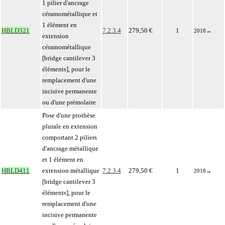
1 pilier d'ancrage
céramométallique et
1 élément en
HBLD321
7.2.3.4
279,50 €
1
2018
→
extension
céramométallique
[bridge cantilever 3
éléments], pour le
remplacement d'une
incisive permanente
ou d'une prémolaire
Pose d'une prothèse
plurale en extension
comportant 2 piliers
d'ancrage métallique
et 1 élément en
HBLD411
extension métallique
7.2.3.4
279,50 €
1
2018
→
[bridge cantilever 3
éléments], pour le
remplacement d'une
incisive permanente