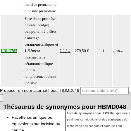
incisive permanente
ou d'une prémolaire
Pose d'une prothèse
plurale [bridge]
comportant 2 piliers
d'ancrage
céramométalliques et
HBLD785
1 élément
7.2.3.4
279,50 €
1
2018
→
intermédiaire
céramométallique
pour le
remplacement d'une
incisive
Proposer un nom alternatif pour HBMD048
Thésaurus de synonymes pour HBMD048
Liste de synonymes pour HBMD048 générée à
Facette céramique ou
partir des contributions et des statistiques de
équivalents sur incisive ou
recherches des codeurs et codeuses sur
canine