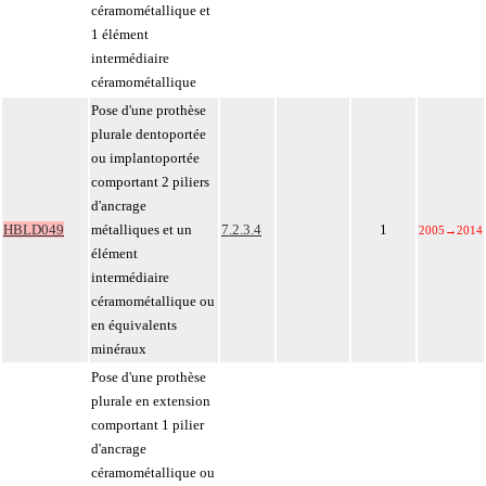
céramométallique et
1 élément
intermédiaire
céramométallique
Pose d'une prothèse
plurale dentoportée
ou implantoportée
comportant 2 piliers
d'ancrage
HBLD049
métalliques et un
7.2.3.4
1
2005
→
2014
élément
intermédiaire
céramométallique ou
en équivalents
minéraux
Pose d'une prothèse
plurale en extension
comportant 1 pilier
d'ancrage
céramométallique ou