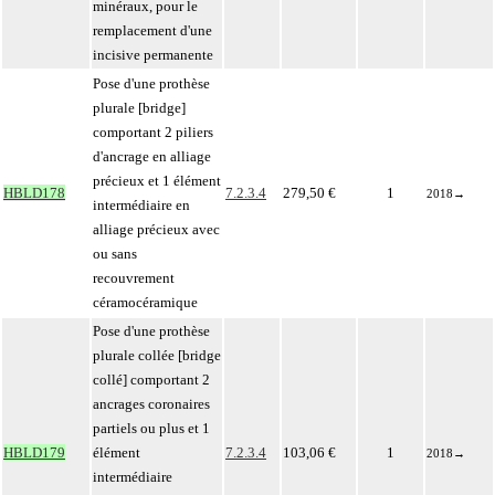
minéraux, pour le
remplacement d'une
incisive permanente
Pose d'une prothèse
plurale [bridge]
comportant 2 piliers
d'ancrage en alliage
précieux et 1 élément
HBLD178
7.2.3.4
279,50 €
1
2018
→
intermédiaire en
alliage précieux avec
ou sans
recouvrement
céramocéramique
Pose d'une prothèse
plurale collée [bridge
collé] comportant 2
ancrages coronaires
partiels ou plus et 1
HBLD179
élément
7.2.3.4
103,06 €
1
2018
→
intermédiaire