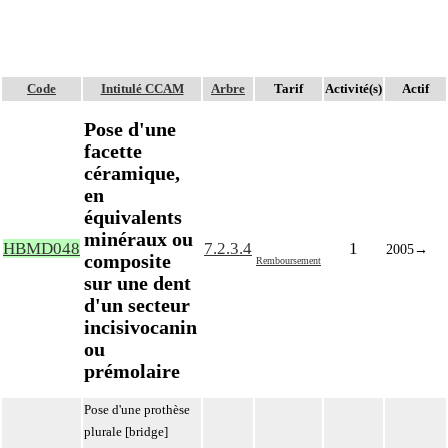
Code
Intitulé CCAM
Arbre
Tarif
Activité(s)
Actif
Pose d'une
facette
céramique,
en
équivalents
minéraux ou
HBMD048
7.2.3.4
1
2005
→
composite
Remboursement
sur une dent
d'un secteur
incisivocanin
ou
prémolaire
Pose d'une prothèse
plurale [bridge]