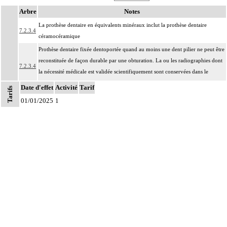
Arbre
Notes
La prothèse dentaire en équivalents minéraux inclut la prothèse dentaire
7.2.3.4
céramocéramique
Prothèse dentaire fixée dentoportée quand au moins une dent pilier ne peut être
reconstituée de façon durable par une obturation. La ou les radiographies dont
7.2.3.4
la nécessité médicale est validée scientifiquement sont conservées dans le
dossier du patient
Date d'effet
Activité
Tarif
Tarifs
Facturation : les prothèses plurales [bridges] implantoportées, les prothèses
01/01/2025
1
dentaires sur dents temporaires, les prothèses dentaires ou dents à tenon
7.2.3.4
préfabriquées, les prothèses dentaires ou dents à tenon provisoires, les piliers de
bridge à recouvrement partiel ne sont pas pris en charge
Notes
La pose d'une prothèse dentaire inclut sa conception, sa réalisation, son
7.2.3
adaptation et sa pose.
Facturation : la durée d'usage des prothèses dentaires n'est pas limitée ; la prise
7.2.3
en charge du renouvellement des prothèses dentaires est subordonnée à l'usure
des appareils ou des dents ou à des modifications morphologiques de la bouche
Les actes sur la cavité de l'abdomen, par coelioscopie ou par
7
rétropéritonéoscopie incluent l'évacuation de collection intraabdominale
associée, la toilette péritonéale et/ou la pose de drain.