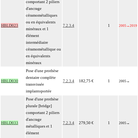
comportant 2 piliers
d'ancrage
céramométalliques
ou en équivalents
HBLD023
7.2.3.4
1
2005
→
2019
minéraux et 1
élément
intermédiaire
céramométallique ou
en équivalents
minéraux
Pose d'une prothèse
dentaire complète
HBLD030
7.2.3.4
182,75 €
1
2005
→
transvissée
implantoportée
Pose d'une prothèse
plurale [bridge]
comportant 2 piliers
d'ancrage
HBLD033
7.2.3.4
279,50 €
1
2005
→
métalliques et 1
élément