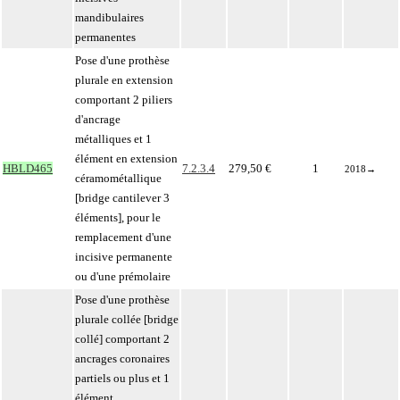
mandibulaires
permanentes
Pose d'une prothèse
plurale en extension
comportant 2 piliers
d'ancrage
métalliques et 1
élément en extension
HBLD465
7.2.3.4
279,50 €
1
2018
→
céramométallique
[bridge cantilever 3
éléments], pour le
remplacement d'une
incisive permanente
ou d'une prémolaire
Pose d'une prothèse
plurale collée [bridge
collé] comportant 2
ancrages coronaires
partiels ou plus et 1
élément