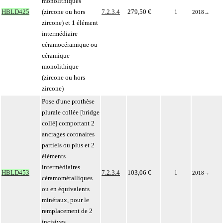
monolithiques
HBLD425
(zircone ou hors
7.2.3.4
279,50 €
1
2018
→
zircone) et 1 élément
intermédiaire
céramocéramique ou
céramique
monolithique
(zircone ou hors
zircone)
Pose d'une prothèse
plurale collée [bridge
collé] comportant 2
ancrages coronaires
partiels ou plus et 2
éléments
intermédiaires
HBLD453
7.2.3.4
103,06 €
1
2018
→
céramométalliques
ou en équivalents
minéraux, pour le
remplacement de 2
incisives