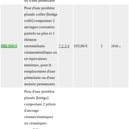
ou d'une prémolaire
Pose d'une prothèse
plurale collée [bridge
collé] comportant 2
ancrages coronaires
partiels ou plus et 1
élément
HBLD414
intermédiaire
7.2.3.4
103,06 €
1
2018
→
céramométallique ou
en équivalents
minéraux, pour le
remplacement d'une
prémolaire ou d'une
molaire permanente
Pose d'une prothèse
plurale [bridge]
comportant 2 piliers
d'ancrage
céramocéramiques
ou céramiques