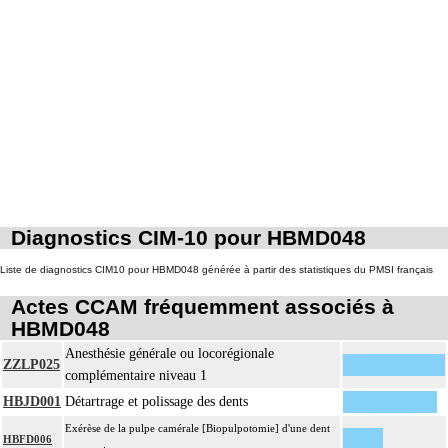
Les actes sur la cavité de l'abdomen, par abord direct incluent l'évacuation de
7
collection intraabdominale associée, la toilette péritonéale et/ou la pose de
drain.
Diagnostics CIM-10 pour HBMD048
Liste de diagnostics CIM10 pour HBMD048 générée à partir des statistiques du PMSI français
Actes CCAM fréquemment associés à
HBMD048
Anesthésie générale ou locorégionale
ZZLP025
complémentaire niveau 1
HBJD001
Détartrage et polissage des dents
Exérèse de la pulpe camérale [Biopulpotomie] d'une dent
HBFD006