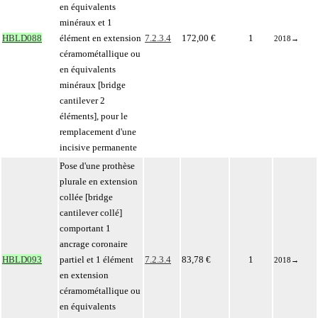
en équivalents
minéraux et 1
HBLD088
élément en extension
7.2.3.4
172,00 €
1
2018
→
céramométallique ou
en équivalents
minéraux [bridge
cantilever 2
éléments], pour le
remplacement d'une
incisive permanente
Pose d'une prothèse
plurale en extension
collée [bridge
cantilever collé]
comportant 1
ancrage coronaire
HBLD093
partiel et 1 élément
7.2.3.4
83,78 €
1
2018
→
en extension
céramométallique ou
en équivalents