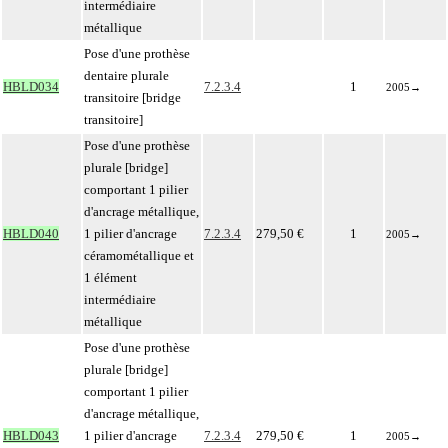
intermédiaire
métallique
Pose d'une prothèse
dentaire plurale
HBLD034
7.2.3.4
1
2005
→
transitoire [bridge
transitoire]
Pose d'une prothèse
plurale [bridge]
comportant 1 pilier
d'ancrage métallique,
HBLD040
1 pilier d'ancrage
7.2.3.4
279,50 €
1
2005
→
céramométallique et
1 élément
intermédiaire
métallique
Pose d'une prothèse
plurale [bridge]
comportant 1 pilier
d'ancrage métallique,
HBLD043
1 pilier d'ancrage
7.2.3.4
279,50 €
1
2005
→