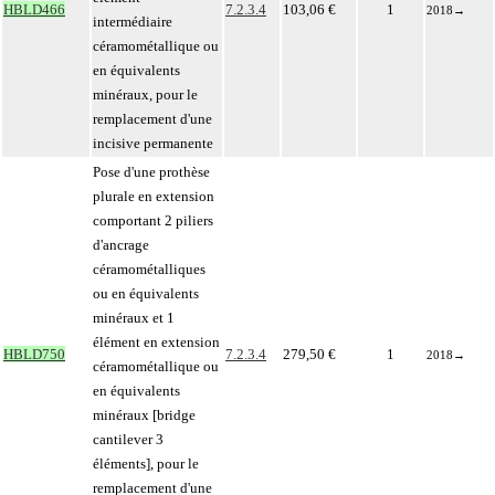
HBLD466
7.2.3.4
103,06 €
1
2018
→
intermédiaire
céramométallique ou
en équivalents
minéraux, pour le
remplacement d'une
incisive permanente
Pose d'une prothèse
plurale en extension
comportant 2 piliers
d'ancrage
céramométalliques
ou en équivalents
minéraux et 1
élément en extension
HBLD750
7.2.3.4
279,50 €
1
2018
→
céramométallique ou
en équivalents
minéraux [bridge
cantilever 3
éléments], pour le
remplacement d'une