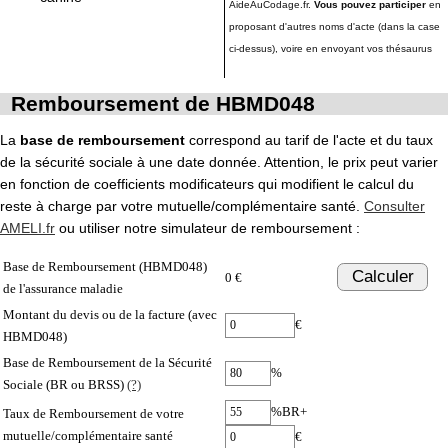
AideAuCodage.fr.
Vous pouvez participer
en
proposant d'autres noms d'acte (dans la case
ci-dessus), voire en envoyant vos thésaurus
Remboursement de HBMD048
La
base de remboursement
correspond au tarif de l'acte et du taux
de la sécurité sociale à une date donnée. Attention, le prix peut varier
en fonction de coefficients modificateurs qui modifient le calcul du
reste à charge par votre mutuelle/complémentaire santé.
Consulter
AMELI.fr
ou utiliser notre simulateur de remboursement :
Base de Remboursement (HBMD048)
Calculer
0 €
de l'assurance maladie
Montant du devis ou de la facture (avec
€
HBMD048)
Base de Remboursement de la Sécurité
%
Sociale (BR ou BRSS)
(?)
%BR+
Taux de Remboursement de votre
mutuelle/complémentaire santé
€