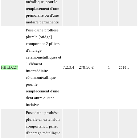
métallique, pour le
remplacement d'une
prémolaire ou d'une
molaire permanente
Pose d'une prothèse
plurale [bridge]
comportant 2 piliers
d'ancrage
céramométalliques et
1 élément
HBLD227
7.2.3.4
279,50 €
1
2018
→
intermédiaire
céramométallique
pour le
remplacement d'une
dent autre qu'une
incisive
Pose d'une prothèse
plurale en extension
comportant 1 pilier
d'ancrage métallique,