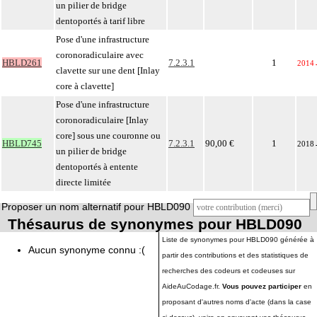
un pilier de bridge
dentoportés à tarif libre
Pose d'une infrastructure
coronoradiculaire avec
HBLD261
7.2.3.1
1
2014
clavette sur une dent [Inlay
core à clavette]
Pose d'une infrastructure
coronoradiculaire [Inlay
core] sous une couronne ou
HBLD745
7.2.3.1
90,00 €
1
2018
un pilier de bridge
dentoportés à entente
directe limitée
Proposer un nom alternatif pour HBLD090
Thésaurus de synonymes pour HBLD090
Liste de synonymes pour HBLD090 générée à
Aucun synonyme connu :(
partir des contributions et des statistiques de
recherches des codeurs et codeuses sur
AideAuCodage.fr.
Vous pouvez participer
en
proposant d'autres noms d'acte (dans la case