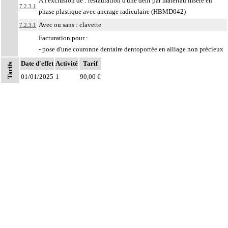
À l'exclusion de : restauration d'une dent par matériau inséré en
7.2.3.1
phase plastique avec ancrage radiculaire (HBMD042)
Avec ou sans : clavette
7.2.3.1
Facturation pour :
- pose d'une couronne dentaire dentoportée en alliage non précieux
(HBLD038),
Date d'effet
Activité
Tarif
Tarifs
- pose d'une couronne dentaire dentoportée céramométallique sur
01/01/2025
1
90,00 €
une incisive, une canine ou une première prémolaire (HBLD634),
- pose d'une couronne céramique-monolithique zircone sur une dent
autre qu'une molaire (HBLD350),
- pose d'une couronne céramique-monolithique autre que zircone
7.2.3.1
sur une incisive, une canine ou une première prémolaire (HBLD680)
,
- pose d'un bridge de base métallique (HBLD033),
Notes
- pose d'un bridge de base céramométallique pour le remplacement
d'une incisive (HBLD785)
;
prise en charge limitée à l'infrastructure coronoradiculaire
métallique
La pose d'une prothèse dentaire inclut sa conception, sa réalisation, son
7.2.3