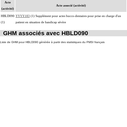
Acte
Acte associé (activité)
(activité)
HBLD090
YYYY183
(1) Supplément pour actes bucco-dentaires pour prise en charge d'un
(1)
patient en situation de handicap sévère
GHM associés avec HBLD090
Liste de GHM pour HBLD090 générée à partir des statistiques du PMSI français