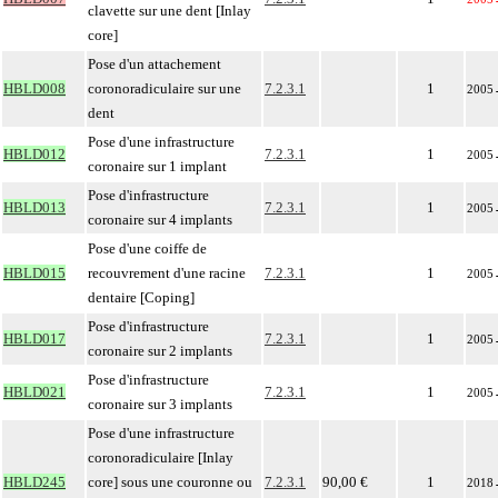
clavette sur une dent [Inlay
core]
Pose d'un attachement
HBLD008
coronoradiculaire sur une
7.2.3.1
1
2005
dent
Pose d'une infrastructure
HBLD012
7.2.3.1
1
2005
coronaire sur 1 implant
Pose d'infrastructure
HBLD013
7.2.3.1
1
2005
coronaire sur 4 implants
Pose d'une coiffe de
HBLD015
recouvrement d'une racine
7.2.3.1
1
2005
dentaire [Coping]
Pose d'infrastructure
HBLD017
7.2.3.1
1
2005
coronaire sur 2 implants
Pose d'infrastructure
HBLD021
7.2.3.1
1
2005
coronaire sur 3 implants
Pose d'une infrastructure
coronoradiculaire [Inlay
HBLD245
core] sous une couronne ou
7.2.3.1
90,00 €
1
2018