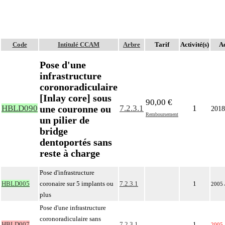
Code
Intitulé CCAM
Arbre
Tarif
Activité(s)
Ac
Pose d'une
infrastructure
coronoradiculaire
[Inlay core] sous
90,00 €
une couronne ou
HBLD090
7.2.3.1
1
2018
Remboursement
un pilier de
bridge
dentoportés sans
reste à charge
Pose d'infrastructure
HBLD005
coronaire sur 5 implants ou
7.2.3.1
1
2005
plus
Pose d'une infrastructure
coronoradiculaire sans
HBLD007
7.2.3.1
1
2005