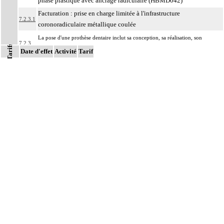
phase plastique avec ancrage radiculaire (HBMD042)
Facturation : prise en charge limitée à l'infrastructure
7.2.3.1
coronoradiculaire métallique coulée
La pose d'une prothèse dentaire inclut sa conception, sa réalisation, son
7.2.3
Tarifs
adaptation et sa pose.
Date d'effet
Activité
Tarif
Notes
Facturation : la durée d'usage des prothèses dentaires n'est pas limitée ; la prise
7.2.3
en charge du renouvellement des prothèses dentaires est subordonnée à l'usure
des appareils ou des dents ou à des modifications morphologiques de la bouche
Les actes sur la cavité de l'abdomen, par coelioscopie ou par
7
rétropéritonéoscopie incluent l'évacuation de collection intraabdominale
associée, la toilette péritonéale et/ou la pose de drain.
Les actes sur la cavité de l'abdomen, par abord direct incluent l'évacuation de
7
collection intraabdominale associée, la toilette péritonéale et/ou la pose de
drain.