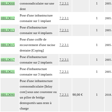
HBLD008
coronoradiculaire sur une
7.2.3.1
1
2005
dent
Pose d'une infrastructure
HBLD012
7.2.3.1
1
2005
coronaire sur 1 implant
Pose d'infrastructure
HBLD013
7.2.3.1
1
2005
coronaire sur 4 implants
Pose d'une coiffe de
HBLD015
recouvrement d'une racine
7.2.3.1
1
2005
dentaire [Coping]
Pose d'infrastructure
HBLD017
7.2.3.1
1
2005
coronaire sur 2 implants
Pose d'infrastructure
HBLD021
7.2.3.1
1
2005
coronaire sur 3 implants
Pose d'une infrastructure
coronoradiculaire [Inlay
core] sous une couronne ou
HBLD090
7.2.3.1
90,00 €
1
2018
un pilier de bridge
dentoportés sans reste à
charge