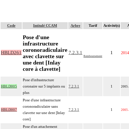
Code
Intitulé CCAM
Arbre
Tarif
Activité(s)
A
Pose d'une
infrastructure
coronoradiculaire
HBLD261
7.2.3.1
1
2014
avec clavette sur
Remboursement
une dent [Inlay
core à clavette]
Pose d'infrastructure
HBLD005
coronaire sur 5 implants ou
7.2.3.1
1
2005
plus
Pose d'une infrastructure
coronoradiculaire sans
HBLD007
7.2.3.1
1
2005
clavette sur une dent [Inlay
core]
Pose d'un attachement