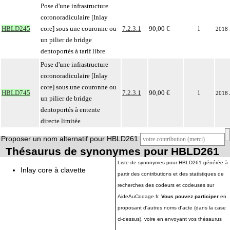
Pose d'une infrastructure
coronoradiculaire [Inlay
HBLD245
core] sous une couronne ou
7.2.3.1
90,00 €
1
2018
un pilier de bridge
dentoportés à tarif libre
Pose d'une infrastructure
coronoradiculaire [Inlay
core] sous une couronne ou
HBLD745
7.2.3.1
90,00 €
1
2018
un pilier de bridge
dentoportés à entente
directe limitée
Proposer un nom alternatif pour HBLD261
Thésaurus de synonymes pour HBLD261
Liste de synonymes pour HBLD261 générée à
Inlay core à clavette
partir des contributions et des statistiques de
recherches des codeurs et codeuses sur
AideAuCodage.fr.
Vous pouvez participer
en
proposant d'autres noms d'acte (dans la case
ci-dessus), voire en envoyant vos thésaurus