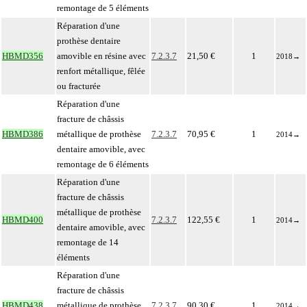
remontage de 5 éléments
Réparation d'une
prothèse dentaire
HBMD356
amovible en résine avec
7.2.3.7
21,50 €
1
2018
→
renfort métallique, fêlée
ou fracturée
Réparation d'une
fracture de châssis
HBMD386
métallique de prothèse
7.2.3.7
70,95 €
1
2014
→
dentaire amovible, avec
remontage de 6 éléments
Réparation d'une
fracture de châssis
métallique de prothèse
HBMD400
7.2.3.7
122,55 €
1
2014
→
dentaire amovible, avec
remontage de 14
éléments
Réparation d'une
fracture de châssis
HBMD438
métallique de prothèse
7.2.3.7
90,30 €
1
2014
→