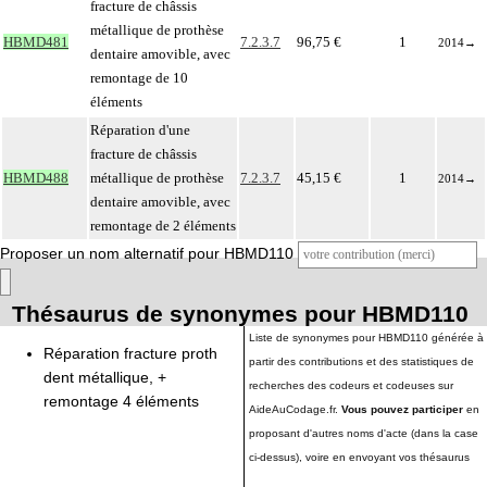
fracture de châssis
métallique de prothèse
HBMD481
7.2.3.7
96,75 €
1
2014
→
dentaire amovible, avec
remontage de 10
éléments
Réparation d'une
fracture de châssis
HBMD488
métallique de prothèse
7.2.3.7
45,15 €
1
2014
→
dentaire amovible, avec
remontage de 2 éléments
Proposer un nom alternatif pour HBMD110
Thésaurus de synonymes pour HBMD110
Liste de synonymes pour HBMD110 générée à
Réparation fracture proth
partir des contributions et des statistiques de
dent métallique, +
recherches des codeurs et codeuses sur
remontage 4 éléments
AideAuCodage.fr.
Vous pouvez participer
en
proposant d'autres noms d'acte (dans la case
ci-dessus), voire en envoyant vos thésaurus