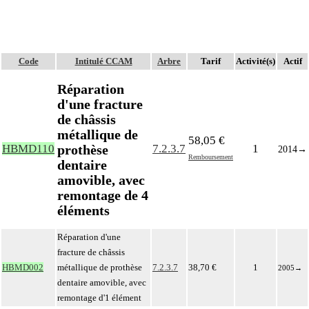
Code
Intitulé CCAM
Arbre
Tarif
Activité(s)
Actif
Réparation
d'une fracture
de châssis
métallique de
58,05 €
prothèse
HBMD110
7.2.3.7
1
2014
→
Remboursement
dentaire
amovible, avec
remontage de 4
éléments
Réparation d'une
fracture de châssis
HBMD002
métallique de prothèse
7.2.3.7
38,70 €
1
2005
→
dentaire amovible, avec
remontage d'1 élément