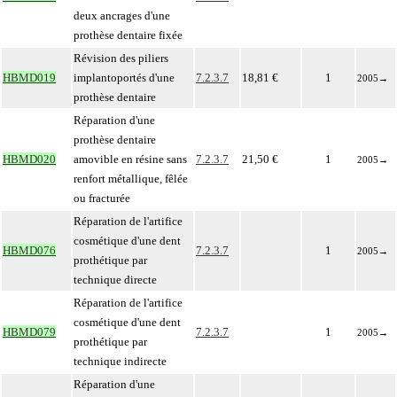
deux ancrages d'une
prothèse dentaire fixée
Révision des piliers
HBMD019
implantoportés d'une
7.2.3.7
18,81 €
1
2005
→
prothèse dentaire
Réparation d'une
prothèse dentaire
HBMD020
amovible en résine sans
7.2.3.7
21,50 €
1
2005
→
renfort métallique, fêlée
ou fracturée
Réparation de l'artifice
cosmétique d'une dent
HBMD076
7.2.3.7
1
2005
→
prothétique par
technique directe
Réparation de l'artifice
cosmétique d'une dent
HBMD079
7.2.3.7
1
2005
→
prothétique par
technique indirecte
Réparation d'une