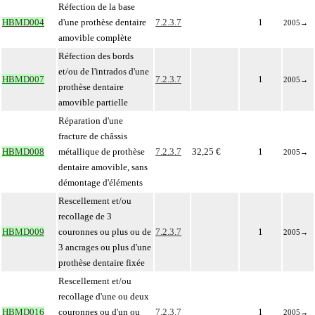
Réfection de la base
HBMD004
d'une prothèse dentaire
7.2.3.7
1
2005
→
amovible complète
Réfection des bords
et/ou de l'intrados d'une
HBMD007
7.2.3.7
1
2005
→
prothèse dentaire
amovible partielle
Réparation d'une
fracture de châssis
HBMD008
métallique de prothèse
7.2.3.7
32,25 €
1
2005
→
dentaire amovible, sans
démontage d'éléments
Rescellement et/ou
recollage de 3
HBMD009
couronnes ou plus ou de
7.2.3.7
1
2005
→
3 ancrages ou plus d'une
prothèse dentaire fixée
Rescellement et/ou
recollage d'une ou deux
HBMD016
couronnes ou d'un ou
7.2.3.7
1
2005
→