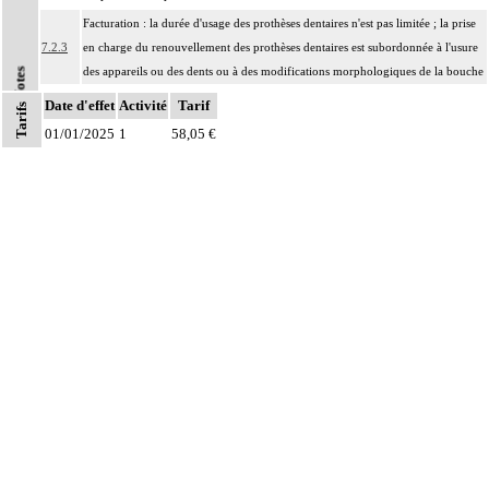
Facturation : la durée d'usage des prothèses dentaires n'est pas limitée ; la prise
7.2.3
en charge du renouvellement des prothèses dentaires est subordonnée à l'usure
des appareils ou des dents ou à des modifications morphologiques de la bouche
Notes
Les actes sur la cavité de l'abdomen, par coelioscopie ou par
Date d'effet
Activité
Tarif
Tarifs
7
rétropéritonéoscopie incluent l'évacuation de collection intraabdominale
01/01/2025
1
58,05 €
associée, la toilette péritonéale et/ou la pose de drain.
Les actes sur la cavité de l'abdomen, par abord direct incluent l'évacuation de
7
collection intraabdominale associée, la toilette péritonéale et/ou la pose de
drain.