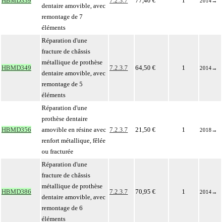
HBMD339
7.2.3.7
77,40 €
1
2014
→
dentaire amovible, avec
remontage de 7
éléments
Réparation d'une
fracture de châssis
métallique de prothèse
HBMD349
7.2.3.7
64,50 €
1
2014
→
dentaire amovible, avec
remontage de 5
éléments
Réparation d'une
prothèse dentaire
HBMD356
amovible en résine avec
7.2.3.7
21,50 €
1
2018
→
renfort métallique, fêlée
ou fracturée
Réparation d'une
fracture de châssis
métallique de prothèse
HBMD386
7.2.3.7
70,95 €
1
2014
→
dentaire amovible, avec
remontage de 6
éléments