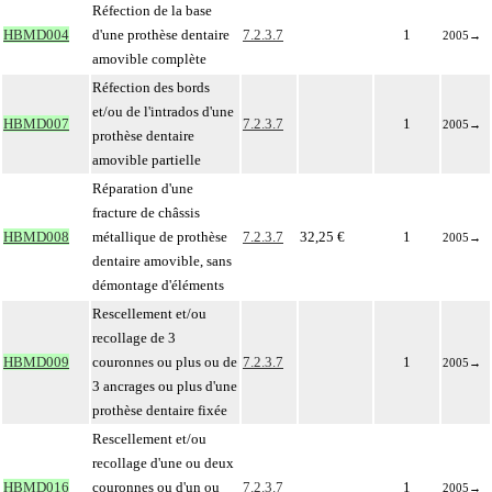
Réfection de la base
HBMD004
d'une prothèse dentaire
7.2.3.7
1
2005
→
amovible complète
Réfection des bords
et/ou de l'intrados d'une
HBMD007
7.2.3.7
1
2005
→
prothèse dentaire
amovible partielle
Réparation d'une
fracture de châssis
HBMD008
métallique de prothèse
7.2.3.7
32,25 €
1
2005
→
dentaire amovible, sans
démontage d'éléments
Rescellement et/ou
recollage de 3
HBMD009
couronnes ou plus ou de
7.2.3.7
1
2005
→
3 ancrages ou plus d'une
prothèse dentaire fixée
Rescellement et/ou
recollage d'une ou deux
HBMD016
couronnes ou d'un ou
7.2.3.7
1
2005
→