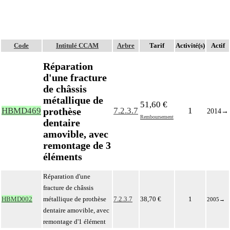
Code
Intitulé CCAM
Arbre
Tarif
Activité(s)
Actif
Réparation
d'une fracture
de châssis
métallique de
51,60 €
prothèse
HBMD469
7.2.3.7
1
2014
→
Remboursement
dentaire
amovible, avec
remontage de 3
éléments
Réparation d'une
fracture de châssis
HBMD002
métallique de prothèse
7.2.3.7
38,70 €
1
2005
→
dentaire amovible, avec
remontage d'1 élément