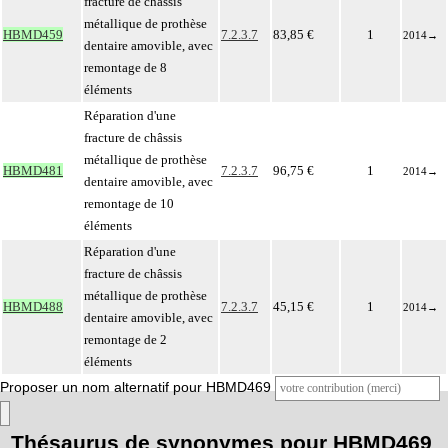
fracture de châssis
métallique de prothèse
HBMD459
7.2.3.7
83,85 €
1
2014
→
dentaire amovible, avec
remontage de 8
éléments
Réparation d'une
fracture de châssis
métallique de prothèse
HBMD481
7.2.3.7
96,75 €
1
2014
→
dentaire amovible, avec
remontage de 10
éléments
Réparation d'une
fracture de châssis
métallique de prothèse
HBMD488
7.2.3.7
45,15 €
1
2014
→
dentaire amovible, avec
remontage de 2
éléments
Proposer un nom alternatif pour HBMD469
Thésaurus de synonymes pour HBMD469