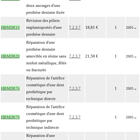
deux ancrages d'une
prothèse dentaire fixée
Révision des piliers
HBMD019
implantoportés d'une
7.2.3.7
18,81 €
1
2005
→
prothèse dentaire
Réparation d'une
prothèse dentaire
HBMD020
amovible en résine sans
7.2.3.7
21,50 €
1
2005
→
renfort métallique, fêlée
ou fracturée
Réparation de l'artifice
cosmétique d'une dent
HBMD076
7.2.3.7
1
2005
→
prothétique par
technique directe
Réparation de l'artifice
cosmétique d'une dent
HBMD079
7.2.3.7
1
2005
→
prothétique par
technique indirecte
Réparation d'une