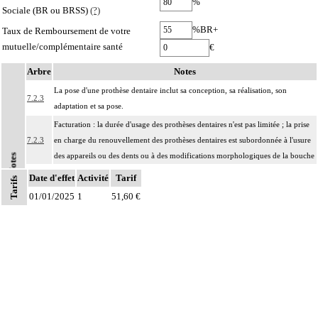
%
Sociale (BR ou BRSS)
(?)
%BR+
Taux de Remboursement de votre
mutuelle/complémentaire santé
€
Arbre
Notes
La pose d'une prothèse dentaire inclut sa conception, sa réalisation, son
7.2.3
adaptation et sa pose.
Facturation : la durée d'usage des prothèses dentaires n'est pas limitée ; la prise
7.2.3
en charge du renouvellement des prothèses dentaires est subordonnée à l'usure
des appareils ou des dents ou à des modifications morphologiques de la bouche
Notes
Les actes sur la cavité de l'abdomen, par coelioscopie ou par
Date d'effet
Activité
Tarif
Tarifs
7
rétropéritonéoscopie incluent l'évacuation de collection intraabdominale
01/01/2025
1
51,60 €
associée, la toilette péritonéale et/ou la pose de drain.
Les actes sur la cavité de l'abdomen, par abord direct incluent l'évacuation de
7
collection intraabdominale associée, la toilette péritonéale et/ou la pose de
drain.