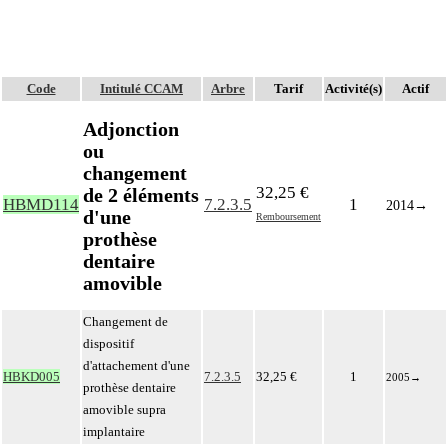
Code
Intitulé CCAM
Arbre
Tarif
Activité(s)
Actif
Adjonction
ou
changement
32,25 €
de 2 éléments
HBMD114
7.2.3.5
1
2014
→
d'une
Remboursement
prothèse
dentaire
amovible
Changement de
dispositif
d'attachement d'une
HBKD005
7.2.3.5
32,25 €
1
2005
→
prothèse dentaire
amovible supra
implantaire