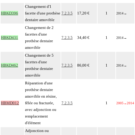
Changement d'1
HBKD396
facette d'une prothèse
7.2.3.5
17,20 €
1
2014
→
dentaire amovible
Changement de 2
facettes d'une
HBKD431
7.2.3.5
34,40 €
1
2014
→
prothèse dentaire
amovible
Changement de 5
facettes d'une
HBKD462
7.2.3.5
86,00 €
1
2014
→
prothèse dentaire
amovible
Réparation d'une
prothèse dentaire
amovible en résine,
HBMD012
fêlée ou fracturée,
7.2.3.5
1
2005
→
2014
avec adjonction ou
remplacement
d'élément
Adjonction ou