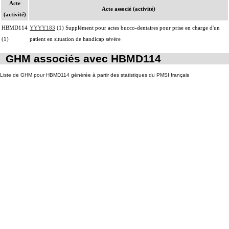
Acte
Acte associé (activité)
(activité)
HBMD114
YYYY183
(1) Supplément pour actes bucco-dentaires pour prise en charge d'un
(1)
patient en situation de handicap sévère
GHM associés avec HBMD114
Liste de GHM pour HBMD114 générée à partir des statistiques du PMSI français