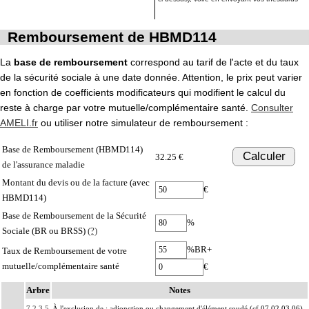
Remboursement de HBMD114
La
base de remboursement
correspond au tarif de l'acte et du taux
de la sécurité sociale à une date donnée. Attention, le prix peut varier
en fonction de coefficients modificateurs qui modifient le calcul du
reste à charge par votre mutuelle/complémentaire santé.
Consulter
AMELI.fr
ou utiliser notre simulateur de remboursement :
Base de Remboursement (HBMD114)
Calculer
32.25 €
de l'assurance maladie
Montant du devis ou de la facture (avec
€
HBMD114)
Base de Remboursement de la Sécurité
%
Sociale (BR ou BRSS)
(?)
%BR+
Taux de Remboursement de votre
mutuelle/complémentaire santé
€
Arbre
Notes
7.2.3.5
À l'exclusion de : adjonction ou changement d'élément soudé (cf 07.02.03.06)