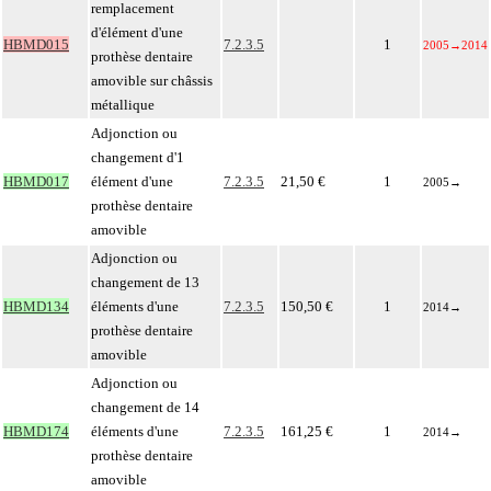
remplacement
d'élément d'une
HBMD015
7.2.3.5
1
2005
→
2014
prothèse dentaire
amovible sur châssis
métallique
Adjonction ou
changement d'1
HBMD017
élément d'une
7.2.3.5
21,50 €
1
2005
→
prothèse dentaire
amovible
Adjonction ou
changement de 13
HBMD134
éléments d'une
7.2.3.5
150,50 €
1
2014
→
prothèse dentaire
amovible
Adjonction ou
changement de 14
HBMD174
éléments d'une
7.2.3.5
161,25 €
1
2014
→
prothèse dentaire
amovible