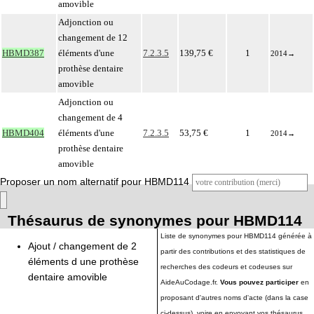
amovible
Adjonction ou
changement de 12
HBMD387
éléments d'une
7.2.3.5
139,75 €
1
2014
→
prothèse dentaire
amovible
Adjonction ou
changement de 4
HBMD404
éléments d'une
7.2.3.5
53,75 €
1
2014
→
prothèse dentaire
amovible
Proposer un nom alternatif pour HBMD114
Thésaurus de synonymes pour HBMD114
Liste de synonymes pour HBMD114 générée à
Ajout / changement de 2
partir des contributions et des statistiques de
éléments d une prothèse
recherches des codeurs et codeuses sur
dentaire amovible
AideAuCodage.fr.
Vous pouvez participer
en
proposant d'autres noms d'acte (dans la case
ci-dessus), voire en envoyant vos thésaurus