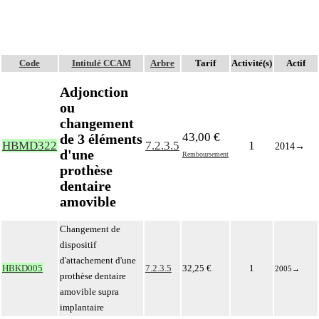
Code
Intitulé CCAM
Arbre
Tarif
Activité(s)
Actif
Adjonction
ou
changement
43,00 €
de 3 éléments
HBMD322
7.2.3.5
1
2014
→
d'une
Remboursement
prothèse
dentaire
amovible
Changement de
dispositif
d'attachement d'une
HBKD005
7.2.3.5
32,25 €
1
2005
→
prothèse dentaire
amovible supra
implantaire