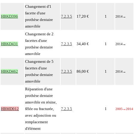
Changement d'1
facette d'une
HBKD396
7.2.3.5
17,20 €
1
2014
→
prothèse dentaire
amovible
Changement de 2
facettes d'une
HBKD431
7.2.3.5
34,40 €
1
2014
→
prothèse dentaire
amovible
Changement de 5
facettes d'une
HBKD462
7.2.3.5
86,00 €
1
2014
→
prothèse dentaire
amovible
Réparation d'une
prothèse dentaire
amovible en résine,
HBMD012
fêlée ou fracturée,
7.2.3.5
1
2005
→
2014
avec adjonction ou
remplacement
d'élément