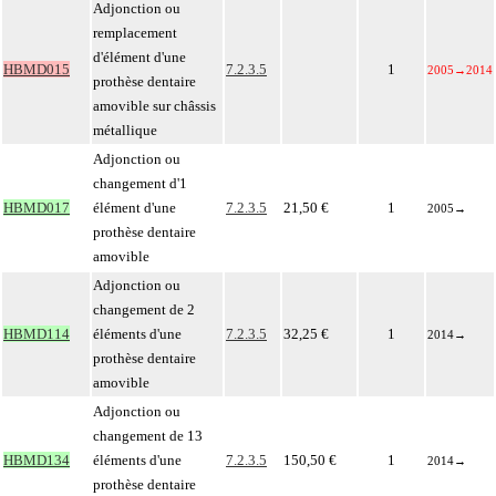
Adjonction ou
remplacement
d'élément d'une
HBMD015
7.2.3.5
1
2005
→
2014
prothèse dentaire
amovible sur châssis
métallique
Adjonction ou
changement d'1
HBMD017
élément d'une
7.2.3.5
21,50 €
1
2005
→
prothèse dentaire
amovible
Adjonction ou
changement de 2
HBMD114
éléments d'une
7.2.3.5
32,25 €
1
2014
→
prothèse dentaire
amovible
Adjonction ou
changement de 13
HBMD134
éléments d'une
7.2.3.5
150,50 €
1
2014
→
prothèse dentaire