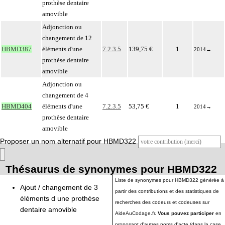
prothèse dentaire
amovible
Adjonction ou
changement de 12
HBMD387
éléments d'une
7.2.3.5
139,75 €
1
2014
→
prothèse dentaire
amovible
Adjonction ou
changement de 4
HBMD404
éléments d'une
7.2.3.5
53,75 €
1
2014
→
prothèse dentaire
amovible
Proposer un nom alternatif pour HBMD322
Thésaurus de synonymes pour HBMD322
Liste de synonymes pour HBMD322 générée à
Ajout / changement de 3
partir des contributions et des statistiques de
éléments d une prothèse
recherches des codeurs et codeuses sur
dentaire amovible
AideAuCodage.fr.
Vous pouvez participer
en
proposant d'autres noms d'acte (dans la case