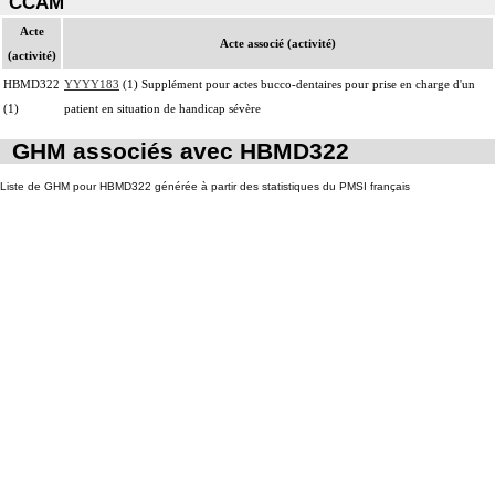
CCAM
Acte
Acte associé (activité)
(activité)
HBMD322
YYYY183
(1) Supplément pour actes bucco-dentaires pour prise en charge d'un
(1)
patient en situation de handicap sévère
GHM associés avec HBMD322
Liste de GHM pour HBMD322 générée à partir des statistiques du PMSI français