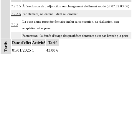
7.2.3.5
À l'exclusion de : adjonction ou changement d'élément soudé (cf 07.02.03.06)
7.2.3.5
Par élément, on entend : dent ou crochet
La pose d'une prothèse dentaire inclut sa conception, sa réalisation, son
7.2.3
adaptation et sa pose.
Facturation : la durée d'usage des prothèses dentaires n'est pas limitée ; la prise
Notes
7.2.3
Date d'effet
en charge du renouvellement des prothèses dentaires est subordonnée à l'usure
Activité
Tarif
Tarifs
des appareils ou des dents ou à des modifications morphologiques de la bouche
01/01/2025
1
43,00 €
Les actes sur la cavité de l'abdomen, par coelioscopie ou par
7
rétropéritonéoscopie incluent l'évacuation de collection intraabdominale
associée, la toilette péritonéale et/ou la pose de drain.
Les actes sur la cavité de l'abdomen, par abord direct incluent l'évacuation de
7
collection intraabdominale associée, la toilette péritonéale et/ou la pose de
drain.