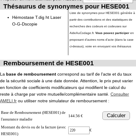
Thésaurus de synonymes pour HESE001
Liste de synonymes pour HESE001 générée à
Hémostase T.dig ht Laser
partir des contributions et des statistiques de
O-G-Dscopie
recherches des codeurs et codeuses sur
AideAuCodage.fr.
Vous pouvez participer
en
proposant d'autres noms d'acte (dans la case
ci-dessus), voire en envoyant vos thésaurus
Remboursement de HESE001
La
base de remboursement
correspond au tarif de l'acte et du taux
de la sécurité sociale à une date donnée. Attention, le prix peut varier
en fonction de coefficients modificateurs qui modifient le calcul du
reste à charge par votre mutuelle/complémentaire santé.
Consulter
AMELI.fr
ou utiliser notre simulateur de remboursement :
Base de Remboursement (HESE001) de
Calculer
144.56 €
l'assurance maladie
Montant du devis ou de la facture (avec
€
HESE001)