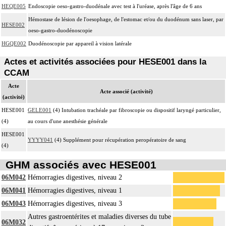
HEQE005
Endoscopie oeso-gastro-duodénale avec test à l'uréase, après l'âge de 6 ans
Hémostase de lésion de l'oesophage, de l'estomac et/ou du duodénum sans laser, par
HESE002
oeso-gastro-duodénoscopie
HGQE002
Duodénoscopie par appareil à vision latérale
Actes et activités associées pour HESE001 dans la
CCAM
Acte
Acte associé (activité)
(activité)
HESE001
GELE001
(4) Intubation trachéale par fibroscopie ou dispositif laryngé particulier,
(4)
au cours d'une anesthésie générale
HESE001
YYYY041
(4) Supplément pour récupération peropératoire de sang
(4)
GHM associés avec HESE001
06M042
Hémorragies digestives, niveau 2
06M041
Hémorragies digestives, niveau 1
06M043
Hémorragies digestives, niveau 3
Autres gastroentérites et maladies diverses du tube
06M032