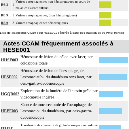
Varices oesophagiennes non hémorragiques au cours de
I98.2
1
maladies classées ailleurs
I85.9
1
Varices oesophagiennes, (non hémorragiques)
I85.0
2
Varices oesophagiennes hémorragiques
Liste de diagnostics CIM10 pour HESE001 générée à partir des statistiques du PMSI français
Actes CCAM fréquemment associés à
HESE001
Hémostase de lésion du côlon avec laser, par
HHSE003
coloscopie totale
Hémostase de lésion de l'oesophage, de
HESE002
l'estomac et/ou du duodénum sans laser, par
oeso-gastro-duodénoscopie
Exploration de la lumière de l'intestin grêle par
HGQD002
vidéocapsule ingérée
Séance de mucosectomie de l'oesophage, de
HEFE003
l'estomac ou du duodénum, par oeso-gastro-
duodénoscopie
Transfusion de concentré de globules rouges d'un volume
FELF011