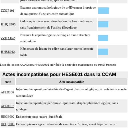
pièce d'exérèse endoscopique de l'estomac
Examen anatomopathologique de prélèvement biopsique
ZZQP101
de muqueuse d'une structure anatomique
Coloscopie totale avec visualisation du bas-fond caecal,
HHQE005
sans franchissement de l'orifice iléocolique
Examen histopathologique de biopsie d'une structure
ZZQX162
anatomique
Hémostase de lésion du côlon sans laser, par coloscopie
HHSE002
totale
Liste de codes CCAM pour HESE001 générée à partir des statistiques du PMSI français
Actes incompatibles pour HESE001 dans la CCAM
Acte
Acte incompatible
Injection thérapeutique intrathécale d'agent pharmacologique, par voie transcutanée
AFLB006
sans guidage
Injection thérapeutique péridurale [épidurale] d'agent pharmacologique, sans
AFLB007
guidage
HEQE002
Endoscopie oeso-gastro-duodénale
HEQE003
Endoscopie oeso-gastro-duodénale avec test à l'uréase, avant l'âge de 6 ans