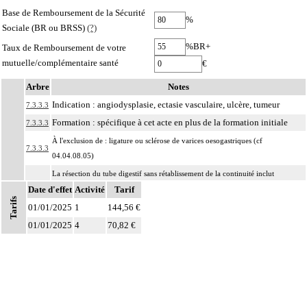
Base de Remboursement de la Sécurité
%
Sociale (BR ou BRSS)
(?)
%BR+
Taux de Remboursement de votre
mutuelle/complémentaire santé
€
Arbre
Notes
Indication : angiodysplasie, ectasie vasculaire, ulcère, tumeur
7.3.3.3
Formation : spécifique à cet acte en plus de la formation initiale
7.3.3.3
À l'exclusion de : ligature ou sclérose de varices oesogastriques (cf
7.3.3.3
04.04.08.05)
La résection du tube digestif sans rétablissement de la continuité inclut
7.3
Date d'effet
l'abouchement d'une ou des deux extrémités du tube digestif à la peau [stomies
Activité
Tarif
Tarifs
cutanées].
01/01/2025
1
144,56 €
La résection du tube digestif avec rétablissement de la continuité inclut
01/01/2025
4
70,82 €
Notes
7.3
l'anastomose des deux segments du tube digestif, quelles qu'en soient les
modalités.
La pose d'une endoprothèse du tube digestif inclut
7.3
- la dilatation du segment concerné
- le contrôle radiologique.