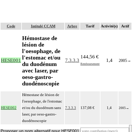
Code
Intitulé CCAM
Arbre
Tarif
Activité(s)
Actif
Hémostase de
lésion de
l'oesophage, de
144,56 €
l'estomac et/ou
HESE001
7.3.3.3
1,4
2005
→
du duodénum
Remboursement
avec laser, par
oeso-gastro-
duodénoscopie
Hémostase de lésion de
l'oesophage, de l'estomac
HESE002
et/ou du duodénum sans
7.3.3.3
137,08 €
1,4
2005
→
laser, par oeso-gastro-
duodénoscopie
Proposer un nom alternatif pour HESE001