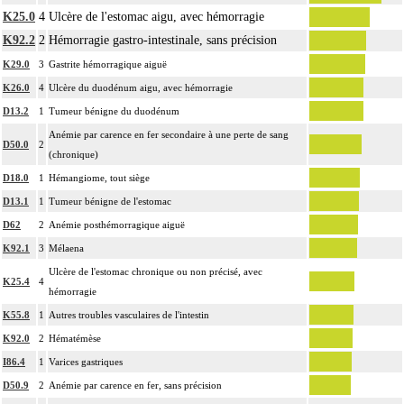
K25.0
4
Ulcère de l'estomac aigu, avec hémorragie
K92.2
2
Hémorragie gastro-intestinale, sans précision
K29.0
3
Gastrite hémorragique aiguë
K26.0
4
Ulcère du duodénum aigu, avec hémorragie
D13.2
1
Tumeur bénigne du duodénum
Anémie par carence en fer secondaire à une perte de sang
D50.0
2
(chronique)
D18.0
1
Hémangiome, tout siège
D13.1
1
Tumeur bénigne de l'estomac
D62
2
Anémie posthémorragique aiguë
K92.1
3
Mélaena
Ulcère de l'estomac chronique ou non précisé, avec
K25.4
4
hémorragie
K55.8
1
Autres troubles vasculaires de l'intestin
K92.0
2
Hématémèse
I86.4
1
Varices gastriques
D50.9
2
Anémie par carence en fer, sans précision