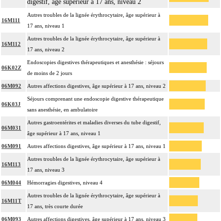
digestif, âge supérieur à 17 ans, niveau 2
Autres troubles de la lignée érythrocytaire, âge supérieur à
16M111
17 ans, niveau 1
Autres troubles de la lignée érythrocytaire, âge supérieur à
16M112
17 ans, niveau 2
Endoscopies digestives thérapeutiques et anesthésie : séjours
06K02Z
de moins de 2 jours
06M092
Autres affections digestives, âge supérieur à 17 ans, niveau 2
Séjours comprenant une endoscopie digestive thérapeutique
06K03J
sans anesthésie, en ambulatoire
Autres gastroentérites et maladies diverses du tube digestif,
06M031
âge supérieur à 17 ans, niveau 1
06M091
Autres affections digestives, âge supérieur à 17 ans, niveau 1
Autres troubles de la lignée érythrocytaire, âge supérieur à
16M113
17 ans, niveau 3
06M044
Hémorragies digestives, niveau 4
Autres troubles de la lignée érythrocytaire, âge supérieur à
16M11T
17 ans, très courte durée
06M093
Autres affections digestives, âge supérieur à 17 ans, niveau 3