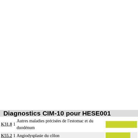
Les actes sur la cavité de l'abdomen, par coelioscopie ou par
7
rétropéritonéoscopie incluent l'évacuation de collection intraabdominale
associée, la toilette péritonéale et/ou la pose de drain.
Les actes sur la cavité de l'abdomen, par abord direct incluent l'évacuation de
7
collection intraabdominale associée, la toilette péritonéale et/ou la pose de
drain.
Diagnostics CIM-10 pour HESE001
Autres maladies précisées de l'estomac et du
K31.8
1
duodénum
K55.2
1
Angiodysplasie du côlon