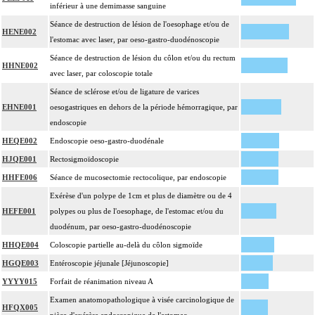
inférieur à une demimasse sanguine
Séance de destruction de lésion de l'oesophage et/ou de
HENE002
l'estomac avec laser, par oeso-gastro-duodénoscopie
Séance de destruction de lésion du côlon et/ou du rectum
HHNE002
avec laser, par coloscopie totale
Séance de sclérose et/ou de ligature de varices
EHNE001
oesogastriques en dehors de la période hémorragique, par
endoscopie
HEQE002
Endoscopie oeso-gastro-duodénale
HJQE001
Rectosigmoïdoscopie
HHFE006
Séance de mucosectomie rectocolique, par endoscopie
Exérèse d'un polype de 1cm et plus de diamètre ou de 4
HEFE001
polypes ou plus de l'oesophage, de l'estomac et/ou du
duodénum, par oeso-gastro-duodénoscopie
HHQE004
Coloscopie partielle au-delà du côlon sigmoïde
HGQE003
Entéroscopie jéjunale [Jéjunoscopie]
YYYY015
Forfait de réanimation niveau A
Examen anatomopathologique à visée carcinologique de
HFQX005