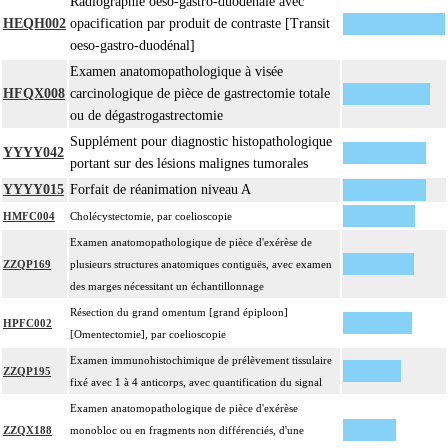
Radiographie oeso-gastro-duodénale avec
HEQH002
opacification par produit de contraste [Transit
oeso-gastro-duodénal]
Examen anatomopathologique à visée
HFQX008
carcinologique de pièce de gastrectomie totale
ou de dégastrogastrectomie
Supplément pour diagnostic histopathologique
YYYY042
portant sur des lésions malignes tumorales
YYYY015
Forfait de réanimation niveau A
HMFC004
Cholécystectomie, par coelioscopie
Examen anatomopathologique de pièce d'exérèse de
ZZQP169
plusieurs structures anatomiques contiguës, avec examen
des marges nécessitant un échantillonnage
Résection du grand omentum [grand épiploon]
HPFC002
[Omentectomie], par coelioscopie
Examen immunohistochimique de prélèvement tissulaire
ZZQP195
fixé avec 1 à 4 anticorps, avec quantification du signal
Examen anatomopathologique de pièce d'exérèse
ZZQX188
monobloc ou en fragments non différenciés, d'une