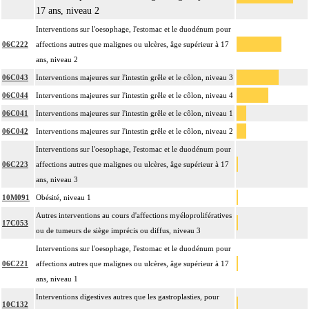
17 ans, niveau 2
Interventions sur l'oesophage, l'estomac et le duodénum pour
06C222
affections autres que malignes ou ulcères, âge supérieur à 17
ans, niveau 2
06C043
Interventions majeures sur l'intestin grêle et le côlon, niveau 3
06C044
Interventions majeures sur l'intestin grêle et le côlon, niveau 4
06C041
Interventions majeures sur l'intestin grêle et le côlon, niveau 1
06C042
Interventions majeures sur l'intestin grêle et le côlon, niveau 2
Interventions sur l'oesophage, l'estomac et le duodénum pour
06C223
affections autres que malignes ou ulcères, âge supérieur à 17
ans, niveau 3
10M091
Obésité, niveau 1
Autres interventions au cours d'affections myéloprolifératives
17C053
ou de tumeurs de siège imprécis ou diffus, niveau 3
Interventions sur l'oesophage, l'estomac et le duodénum pour
06C221
affections autres que malignes ou ulcères, âge supérieur à 17
ans, niveau 1
Interventions digestives autres que les gastroplasties, pour
10C132