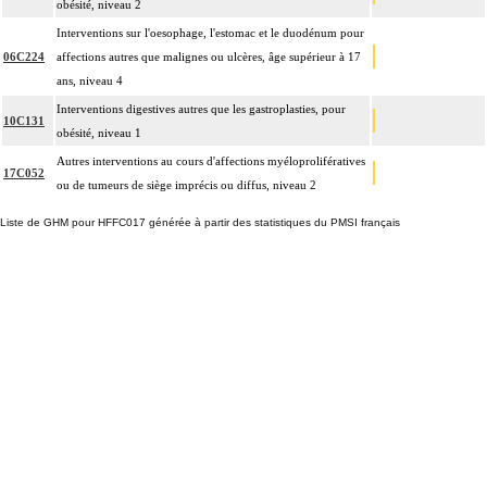
obésité, niveau 2
Interventions sur l'oesophage, l'estomac et le duodénum pour
06C224
affections autres que malignes ou ulcères, âge supérieur à 17
ans, niveau 4
Interventions digestives autres que les gastroplasties, pour
10C131
obésité, niveau 1
Autres interventions au cours d'affections myéloprolifératives
17C052
ou de tumeurs de siège imprécis ou diffus, niveau 2
Liste de GHM pour HFFC017 générée à partir des statistiques du PMSI français