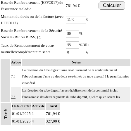
Base de Remboursement (HFFC017) de
Calculer
761.94 €
l'assurance maladie
Montant du devis ou de la facture (avec
€
HFFC017)
Base de Remboursement de la Sécurité
%
Sociale (BR ou BRSS)
(?)
%BR+
Taux de Remboursement de votre
mutuelle/complémentaire santé
€
Arbre
Notes
La résection du tube digestif sans rétablissement de la continuité inclut
7.3
l'abouchement d'une ou des deux extrémités du tube digestif à la peau [stomies
cutanées].
La résection du tube digestif avec rétablissement de la continuité inclut
7.3
l'anastomose des deux segments du tube digestif, quelles qu'en soient les
modalités.
Date d'effet
Activité
Tarif
Tarifs
Notes
La pose d'une endoprothèse du tube digestif inclut
01/01/2025
1
761,94 €
7.3
- la dilatation du segment concerné
01/01/2025
4
327,00 €
- le contrôle radiologique.