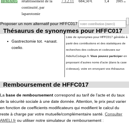
HFMA005
rétablissement de la
7.3.2.11
684,50 €
1,4
2005
→
continuité, par
laparotomie
Proposer un nom alternatif pour HFFC017
Thésaurus de synonymes pour HFFC017
Liste de synonymes pour HFFC017 générée à
Gastrectomie tot. +anast.
partir des contributions et des statistiques de
coelio.
recherches des codeurs et codeuses sur
AideAuCodage.fr.
Vous pouvez participer
en
proposant d'autres noms d'acte (dans la case
ci-dessus), voire en envoyant vos thésaurus
Remboursement de HFFC017
La
base de remboursement
correspond au tarif de l'acte et du taux
de la sécurité sociale à une date donnée. Attention, le prix peut varier
en fonction de coefficients modificateurs qui modifient le calcul du
reste à charge par votre mutuelle/complémentaire santé.
Consulter
AMELI.fr
ou utiliser notre simulateur de remboursement :