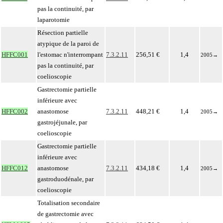
pas la continuité, par
laparotomie
Résection partielle
atypique de la paroi de
HFFC001
l'estomac n'interrompant
7.3.2.11
256,51 €
1,4
2005
→
pas la continuité, par
coelioscopie
Gastrectomie partielle
inférieure avec
HFFC002
anastomose
7.3.2.11
448,21 €
1,4
2005
→
gastrojéjunale, par
coelioscopie
Gastrectomie partielle
inférieure avec
HFFC012
anastomose
7.3.2.11
434,18 €
1,4
2005
→
gastroduodénale, par
coelioscopie
Totalisation secondaire
de gastrectomie avec