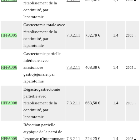
rétablissement de la
continuité, par
laparotomie
Gastrectomie totale avec
rétablissement de la
HFFA005
7.3.2.11
732,79 €
1,4
2005
→
continuité, par
laparotomie
Gastrectomie partielle
inférieure avec
HFFA006
anastomose
7.3.2.11
408,39 €
1,4
2005
→
gastrojéjunale, par
laparotomie
Dégastrogastrectomie
partielle avec
HFFA008
rétablissement de la
7.3.2.11
663,50 €
1,4
2005
→
continuité, par
laparotomie
Résection partielle
atypique de la paroi de
HFFA009
l'estomac n'interrompant
7.3.2.11
224,25 €
1,4
2005
→