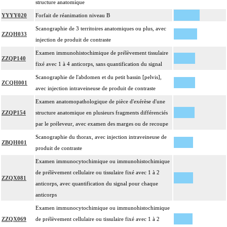
structure anatomique
YYYY020
Forfait de réanimation niveau B
Scanographie de 3 territoires anatomiques ou plus, avec
ZZQH033
injection de produit de contraste
Examen immunohistochimique de prélèvement tissulaire
ZZQP140
fixé avec 1 à 4 anticorps, sans quantification du signal
Scanographie de l'abdomen et du petit bassin [pelvis],
ZCQH001
avec injection intraveineuse de produit de contraste
Examen anatomopathologique de pièce d'exérèse d'une
ZZQP154
structure anatomique en plusieurs fragments différenciés
par le préleveur, avec examen des marges ou de recoupe
Scanographie du thorax, avec injection intraveineuse de
ZBQH001
produit de contraste
Examen immunocytochimique ou immunohistochimique
de prélèvement cellulaire ou tissulaire fixé avec 1 à 2
ZZQX081
anticorps, avec quantification du signal pour chaque
anticorps
Examen immunocytochimique ou immunohistochimique
ZZQX069
de prélèvement cellulaire ou tissulaire fixé avec 1 à 2