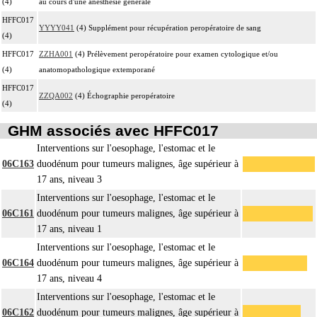
(4)
au cours d'une anesthésie générale
HFFC017
YYYY041
(4) Supplément pour récupération peropératoire de sang
(4)
HFFC017
ZZHA001
(4) Prélèvement peropératoire pour examen cytologique et/ou
(4)
anatomopathologique extemporané
HFFC017
ZZQA002
(4) Échographie peropératoire
(4)
GHM associés avec HFFC017
Interventions sur l'oesophage, l'estomac et le
06C163
duodénum pour tumeurs malignes, âge supérieur à
17 ans, niveau 3
Interventions sur l'oesophage, l'estomac et le
06C161
duodénum pour tumeurs malignes, âge supérieur à
17 ans, niveau 1
Interventions sur l'oesophage, l'estomac et le
06C164
duodénum pour tumeurs malignes, âge supérieur à
17 ans, niveau 4
Interventions sur l'oesophage, l'estomac et le
06C162
duodénum pour tumeurs malignes, âge supérieur à