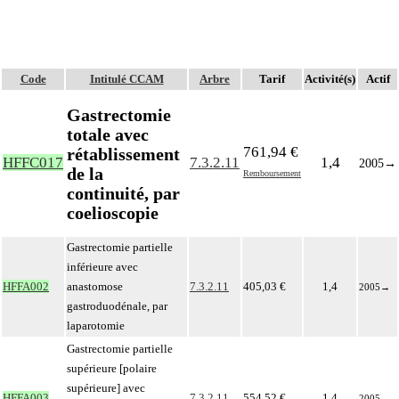
Code
Intitulé CCAM
Arbre
Tarif
Activité(s)
Actif
Gastrectomie
totale avec
761,94 €
rétablissement
HFFC017
7.3.2.11
1,4
2005
→
de la
Remboursement
continuité, par
coelioscopie
Gastrectomie partielle
inférieure avec
HFFA002
anastomose
7.3.2.11
405,03 €
1,4
2005
→
gastroduodénale, par
laparotomie
Gastrectomie partielle
supérieure [polaire
supérieure] avec
HFFA003
7.3.2.11
554,52 €
1,4
2005
→