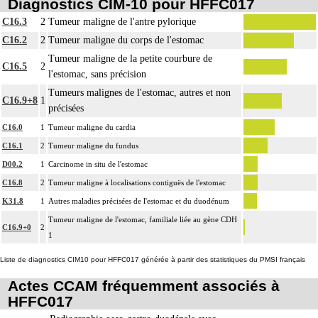
Diagnostics CIM-10 pour HFFC017
C16.3
2
Tumeur maligne de l'antre pylorique
C16.2
2
Tumeur maligne du corps de l'estomac
Tumeur maligne de la petite courbure de
C16.5
2
l'estomac, sans précision
Tumeurs malignes de l'estomac, autres et non
C16.9+8
1
précisées
C16.0
1
Tumeur maligne du cardia
C16.1
2
Tumeur maligne du fundus
D00.2
1
Carcinome in situ de l'estomac
C16.8
2
Tumeur maligne à localisations contiguës de l'estomac
K31.8
1
Autres maladies précisées de l'estomac et du duodénum
Tumeur maligne de l'estomac, familiale liée au gène CDH
C16.9+0
2
1
Liste de diagnostics CIM10 pour HFFC017 générée à partir des statistiques du PMSI français
Actes CCAM fréquemment associés à
HFFC017