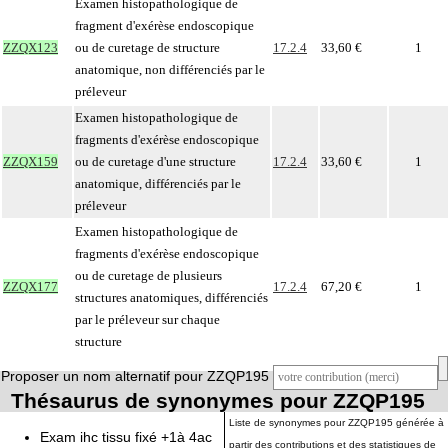
Examen histopathologique de
fragment d'exérèse endoscopique
ZZQX123
ou de curetage de structure
17.2.4
33,60 €
1
anatomique, non différenciés par le
préleveur
Examen histopathologique de
fragments d'exérèse endoscopique
ZZQX159
ou de curetage d'une structure
17.2.4
33,60 €
1
anatomique, différenciés par le
préleveur
Examen histopathologique de
fragments d'exérèse endoscopique
ou de curetage de plusieurs
ZZQX177
17.2.4
67,20 €
1
structures anatomiques, différenciés
par le préleveur sur chaque
structure
Proposer un nom alternatif pour ZZQP195
Thésaurus de synonymes pour ZZQP195
Liste de synonymes pour ZZQP195 générée à
Exam ihc tissu fixé +1à 4ac
partir des contributions et des statistiques de