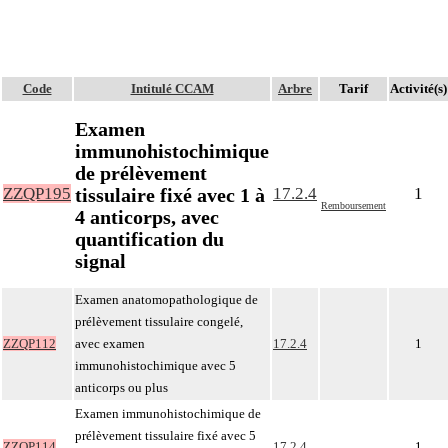
Code
Intitulé CCAM
Arbre
Tarif
Activité(s)
Examen
immunohistochimique
de prélèvement
tissulaire fixé avec 1 à
ZZQP195
17.2.4
1
Remboursement
4 anticorps, avec
quantification du
signal
Examen anatomopathologique de
prélèvement tissulaire congelé,
ZZQP112
avec examen
17.2.4
1
immunohistochimique avec 5
anticorps ou plus
Examen immunohistochimique de
prélèvement tissulaire fixé avec 5
ZZQP114
17.2.4
1