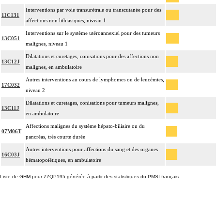
Interventions par voie transurétrale ou transcutanée pour des
11C131
affections non lithiasiques, niveau 1
Interventions sur le système utéroannexiel pour des tumeurs
13C051
malignes, niveau 1
Dilatations et curetages, conisations pour des affections non
13C12J
malignes, en ambulatoire
Autres interventions au cours de lymphomes ou de leucémies,
17C032
niveau 2
Dilatations et curetages, conisations pour tumeurs malignes,
13C11J
en ambulatoire
Affections malignes du système hépato-biliaire ou du
07M06T
pancréas, très courte durée
Autres interventions pour affections du sang et des organes
16C03J
hématopoïétiques, en ambulatoire
Liste de GHM pour ZZQP195 générée à partir des statistiques du PMSI français