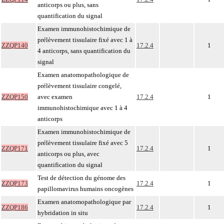
anticorps ou plus, sans
quantification du signal
Examen immunohistochimique de
prélèvement tissulaire fixé avec 1 à
ZZQP140
17.2.4
1
4 anticorps, sans quantification du
signal
Examen anatomopathologique de
prélèvement tissulaire congelé,
ZZQP150
avec examen
17.2.4
1
immunohistochimique avec 1 à 4
anticorps
Examen immunohistochimique de
prélèvement tissulaire fixé avec 5
ZZQP171
17.2.4
1
anticorps ou plus, avec
quantification du signal
Test de détection du génome des
ZZQP173
17.2.4
1
papillomavirus humains oncogènes
Examen anatomopathologique par
ZZQP186
17.2.4
1
hybridation in situ