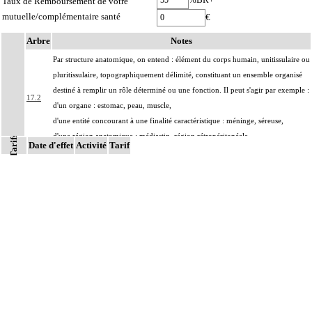
Taux de Remboursement de votre
mutuelle/complémentaire santé
€
Arbre
Notes
Par structure anatomique, on entend : élément du corps humain, unitissulaire ou
pluritissulaire, topographiquement délimité, constituant un ensemble organisé
destiné à remplir un rôle déterminé ou une fonction. Il peut s'agir par exemple :
17.2
d'un organe : estomac, peau, muscle,
d'une entité concourant à une finalité caractéristique : méninge, séreuse,
d'une région anatomique : médiastin, région rétropéritonéale
Tarifs
Date d'effet
Activité
Tarif
Par prélèvements non différenciés [non individualisés], on entend :
17.2
prélèvements multiples, quels que soient leur nombre et leurs modalités, non
distingués les uns des autres lors du prélèvement
Par prélèvements différenciés [individualisés], on entend : prélèvements
17.2
multiples, quels que soient leur nombre et leurs modalités, distingués les uns des
autres lors du prélèvement
Par biopsie, on entend : prélèvement sur une structure anatomique d'un
17.2
fragment biopsique ou de fragments biopsiques multiples non distingués les uns
des autres lors du prélèvement.
Par pièce d'exérèse, on entend : exérèse partielle ou totale, monobloc ou en