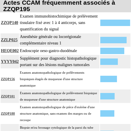
différenciés par le préleveur, partielle ou totale, pour chaque structure
Actes CCAM fréquemment associés à
anatomique
ZZQP195
Par organe profond, on entend : tout organe ou toute structure non vasculaire,
Examen immunohistochimique de prélèvement
17
de localisation intrathoracique ou intraabdominale.
ZZQP140
tissulaire fixé avec 1 à 4 anticorps, sans
quantification du signal
Par organe superficiel, on entend : tout organe ou toute structure non
17
vasculaire, en dehors de ces localisations.
Anesthésie générale ou locorégionale
ZZLP025
complémentaire niveau 1
Par cible, on entend : lésion individualisée à prélever, quel que soit le nombre
17
de ponctions ou de biopsies effectuées à son niveau.
HEQE002
Endoscopie oeso-gastro-duodénale
Supplément pour diagnostic histopathologique
YYYY042
portant sur des lésions malignes tumorales
Examen anatomopathologique de prélèvements
ZZQP156
biopsiques étagés de muqueuse d'une structure
anatomique
Examen anatomopathologique de prélèvement biopsique
ZZQP101
de muqueuse d'une structure anatomique
Examen anatomopathologique de pièce d'exérèse d'une
ZZQP188
structure anatomique, sans examen des marges ou de
recoupe
Biopsie et/ou brossage cytologique de la paroi du tube