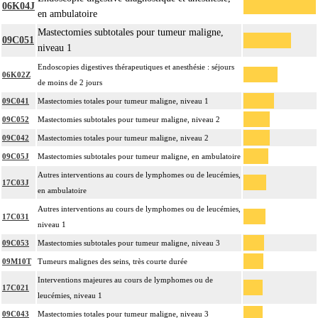
06K04J
en ambulatoire
Mastectomies subtotales pour tumeur maligne,
09C051
niveau 1
Endoscopies digestives thérapeutiques et anesthésie : séjours
06K02Z
de moins de 2 jours
09C041
Mastectomies totales pour tumeur maligne, niveau 1
09C052
Mastectomies subtotales pour tumeur maligne, niveau 2
09C042
Mastectomies totales pour tumeur maligne, niveau 2
09C05J
Mastectomies subtotales pour tumeur maligne, en ambulatoire
Autres interventions au cours de lymphomes ou de leucémies,
17C03J
en ambulatoire
Autres interventions au cours de lymphomes ou de leucémies,
17C031
niveau 1
09C053
Mastectomies subtotales pour tumeur maligne, niveau 3
09M10T
Tumeurs malignes des seins, très courte durée
Interventions majeures au cours de lymphomes ou de
17C021
leucémies, niveau 1
09C043
Mastectomies totales pour tumeur maligne, niveau 3