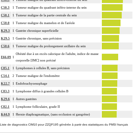
Avec ou sans : coloration spéciale
C50.3
1
Tumeur maligne du quadrant inféro-interne du sein
coupes sériées
C50.1
1
Tumeur maligne de la partie centrale du sein
empreinte par apposition cellulaire
C50.0
1
Tumeur maligne du mamelon et de l'aréole
écrasis cellulaire
K29.3
1
Gastrite chronique superficielle
L'examen anatomopathologique, inclut : l'examen macroscopique et
17.2
K29.5
1
Gastrite chronique, sans précision
microscopique de pièce d'exérèse
C50.6
1
Tumeur maligne du prolongement axillaire du sein
L'examen anatomopathologique d'un organe inclut : l'examen du feuillet
17.2
viscéral de son éventuelle séreuse
Obésité due à un excès calorique de l'adulte, indice de masse
E66.09
1
corporelle [IMC] non précisé
L'examen anatomopathologique de pièce d'exérèse inclut : l'échantillonnage, la
fixation, l'inclusion, la préparation microscopique avec une coloration standard
C85.1
1
Lymphomes à cellules B, sans précision
à base d'hémalun ou d'hématoxyline-éosine ou de phloxine avec ou sans safran,
C54.1
2
Tumeur maligne de l'endomètre
avec ou sans photographie, l'interprétation, les éventuels réexamens aux divers
K22.7
1
Endobrachyoesophage
17.2
stades de réalisation, le compte rendu, le codage
C83.3
1
Lymphome diffus à grandes cellules B
Avec ou sans : coloration spéciale
K29.6
1
Autres gastrites
coupes sériées
empreinte par apposition cellulaire
C82.1
1
Lymphome folliculaire, grade II
écrasis cellulaire
K44.9
1
Hernie diaphragmatique, (sans occlusion ni gangrène)
Facturation :
Liste de diagnostics CIM10 pour ZZQP195 générée à partir des statistiques du PMSI français
un seul acte peut être facturé que l'exérèse soit monobloc ou en fragments non
17.2