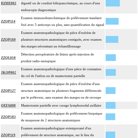
HZHE002
digestif ou de conduit biliopancréatique, au cours d'une
endoscopie diagnostique
Examen immunohistochimique de prélèvement tissulaire
ZZQP114
fixé avec 5 anticorps ou plus, sans quantification du signal
Examen anatomopathologique de pièce d'exérèse de
ZZQP169
plusieurs structures anatomiques contiguës, avec examen
des marges nécessitant un échantillonnage
Détection peropératoire de lésion après injection de
ZZQL010
produit radio-isotopique
Examen anatomopathologique d'une pièce de conisation
JKQP002
du col de l'utérus ou de mastectomie partielle
Examen anatomopathologique de pièce d'exérèse d'une
ZZQP127
structure anatomique en plusieurs fragments différenciés
par le préleveur, sans examen des marges ou de recoupe
QEFA008
Mastectomie partielle avec curage lymphonodal axillaire
Examen anatomopathologique de prélèvement biopsique
ZZQP183
de muqueuse de 2 structures anatomiques
Examen anatomopathologique extemporané d'un
ZZQP119
prélèvement de structure anatomique, sur le lieu du