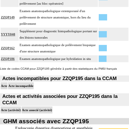
prélèvement [au bloc opératoire]
Examen anatomopathologique extemporané d'un
ZZQP149
prélèvement de structure anatomique, hors du lieu du
prélèvement
Supplément pour diagnostic histopathologique portant sur
YYYY040
des lésions tumorales
Examen anatomopathologique de prélèvement biopsique
ZZQP162
d'une structure anatomique
ZZQP186
Examen anatomopathologique par hybridation in situ
Liste de codes CCAM pour ZZQP195 générée à partir des statistiques du PMSI français
Actes incompatibles pour ZZQP195 dans la CCAM
Acte
Acte incompatible
Actes et activités associées pour ZZQP195 dans la
CCAM
Acte (activité)
Acte associé (activité)
GHM associés avec ZZQP195
Endoscopie digestive diagnostique et anesthésie,