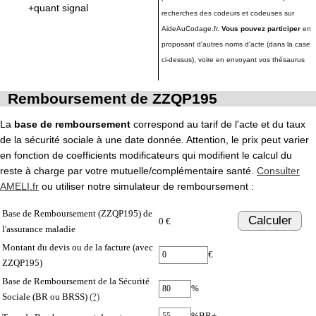
+quant signal
recherches des codeurs et codeuses sur
AideAuCodage.fr.
Vous pouvez participer
en
proposant d'autres noms d'acte (dans la case
ci-dessus), voire en envoyant vos thésaurus
Remboursement de ZZQP195
La
base de remboursement
correspond au tarif de l'acte et du taux
de la sécurité sociale à une date donnée. Attention, le prix peut varier
en fonction de coefficients modificateurs qui modifient le calcul du
reste à charge par votre mutuelle/complémentaire santé.
Consulter
AMELI.fr
ou utiliser notre simulateur de remboursement :
Base de Remboursement (ZZQP195) de
Calculer
0 €
l'assurance maladie
Montant du devis ou de la facture (avec
€
ZZQP195)
Base de Remboursement de la Sécurité
%
Sociale (BR ou BRSS)
(?)
%BR+