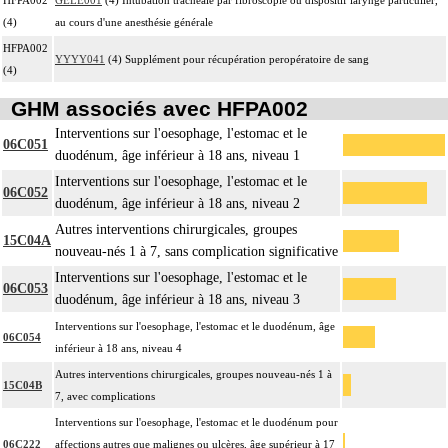
(4)
au cours d'une anesthésie générale
HFPA002
YYYY041
(4) Supplément pour récupération peropératoire de sang
(4)
GHM associés avec HFPA002
Interventions sur l'oesophage, l'estomac et le
06C051
duodénum, âge inférieur à 18 ans, niveau 1
Interventions sur l'oesophage, l'estomac et le
06C052
duodénum, âge inférieur à 18 ans, niveau 2
Autres interventions chirurgicales, groupes
15C04A
nouveau-nés 1 à 7, sans complication significative
Interventions sur l'oesophage, l'estomac et le
06C053
duodénum, âge inférieur à 18 ans, niveau 3
Interventions sur l'oesophage, l'estomac et le duodénum, âge
06C054
inférieur à 18 ans, niveau 4
Autres interventions chirurgicales, groupes nouveau-nés 1 à
15C04B
7, avec complications
Interventions sur l'oesophage, l'estomac et le duodénum pour
06C222
affections autres que malignes ou ulcères, âge supérieur à 17