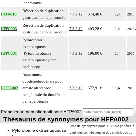
laparotomie
Résection de duplication
HFFA010
7.3.2.12
374,48 €
1,4
2005
gastrique, par laparotomie
Résection de duplication
HFFC003
7.3.2.12
403,28 €
1,4
2005
gastrique, par coelioscopie
Pylorotomie
extramuqueuse
HFPC001
[Pyloromyotomie
7.3.2.12
196,00 €
1,4
2005
extramuqueuse], par
coelioscopie
Anastomose
duodénoduodénale pour
HGCA003
atrésie ou sténose
7.3.2.12
372,91 €
1,4
2005
congénitale du duodénum,
par laparotomie
Proposer un nom alternatif pour HFPA002
Thésaurus de synonymes pour HFPA002
Liste de synonymes pour HFPA002 générée à
Pylorotomie extramuqueuse
partir des contributions et des statistiques de