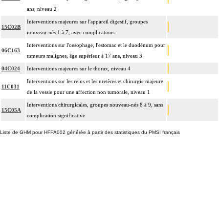
ans, niveau 2
Interventions majeures sur l'appareil digestif, groupes
15C02B
nouveau-nés 1 à 7, avec complications
Interventions sur l'oesophage, l'estomac et le duodénum pour
06C163
tumeurs malignes, âge supérieur à 17 ans, niveau 3
04C024
Interventions majeures sur le thorax, niveau 4
Interventions sur les reins et les uretères et chirurgie majeure
11C031
de la vessie pour une affection non tumorale, niveau 1
Interventions chirurgicales, groupes nouveau-nés 8 à 9, sans
15C05A
complication significative
Liste de GHM pour HFPA002 générée à partir des statistiques du PMSI français