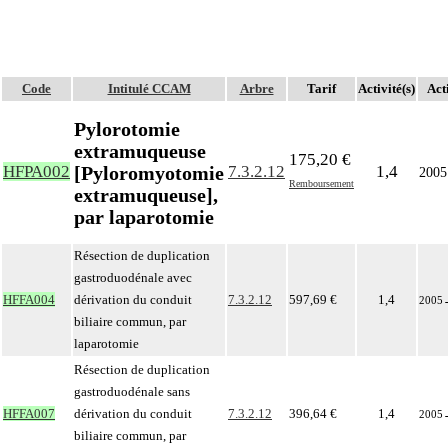
Code
Intitulé CCAM
Arbre
Tarif
Activité(s)
Act
Pylorotomie
extramuqueuse
175,20 €
[Pyloromyotomie
HFPA002
7.3.2.12
1,4
2005
Remboursement
extramuqueuse],
par laparotomie
Résection de duplication
gastroduodénale avec
HFFA004
dérivation du conduit
7.3.2.12
597,69 €
1,4
2005
biliaire commun, par
laparotomie
Résection de duplication
gastroduodénale sans
HFFA007
dérivation du conduit
7.3.2.12
396,64 €
1,4
2005
biliaire commun, par