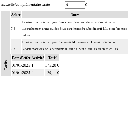
mutuelle/complémentaire santé
€
Arbre
Notes
La résection du tube digestif sans rétablissement de la continuité inclut
7.3
l'abouchement d'une ou des deux extrémités du tube digestif à la peau [stomies
cutanées].
La résection du tube digestif avec rétablissement de la continuité inclut
7.3
l'anastomose des deux segments du tube digestif, quelles qu'en soient les
modalités.
Date d'effet
Activité
Tarif
Tarifs
Notes
La pose d'une endoprothèse du tube digestif inclut
01/01/2025
1
175,20 €
7.3
- la dilatation du segment concerné
01/01/2025
4
129,11 €
- le contrôle radiologique.
Les actes sur la cavité de l'abdomen, par coelioscopie ou par
7
rétropéritonéoscopie incluent l'évacuation de collection intraabdominale
associée, la toilette péritonéale et/ou la pose de drain.
Les actes sur la cavité de l'abdomen, par abord direct incluent l'évacuation de
7
collection intraabdominale associée, la toilette péritonéale et/ou la pose de
drain.