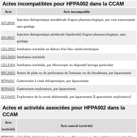
Actes incompatibles pour HFPA002 dans la CCAM
Acte
Acte incompatible
Injection thérapeutique intrathécale d'agent pharmacologique, par voie transcutanée
AFLB006
sans guidage
Injection thérapeutique péridurale [épidurale] d'agent pharmacologique, sans
AFLB007
guidage
GELD002
Intubation trachéale en dehors d'un bloc médicotechnique
GELD004
Intubation trachéale
GELE004
Intubation trachéale, par fibroscopie ou dispositif laryngé particulier
HFCA003
Suture de plaie ou de perforation de l'estomac ou du duodénum, par laparotomie
HFPA001
Gastrotomie à visée thérapeutique, par laparotomie
HFPA003
Gastrotomie exploratrice, par laparotomie
ZCQA001
Exploration de la cavité abdominale, par laparotomie [Laparotomie exploratrice]
Actes et activités associées pour HFPA002 dans la
CCAM
Acte
Acte associé (activité)
(activité)
HFPA002
GELE001
(4) Intubation trachéale par fibroscopie ou dispositif laryngé particulier,