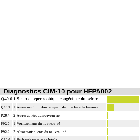
Diagnostics CIM-10 pour HFPA002
Q40.0
1
Sténose hypertrophique congénitale du pylore
Q40.2
1
Autres malformations congénitales précisées de l'estomac
P28.4
2
Autres apnées du nouveau-né
P92.0
1
Vomissements du nouveau-né
P92.2
2
Alimentation lente du nouveau-né
Q62.0
1
Hydronéphrose congénitale