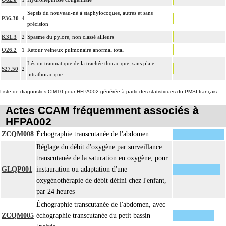
Sepsis du nouveau-né à staphylocoques, autres et sans
P36.30
4
précision
K31.3
2
Spasme du pylore, non classé ailleurs
Q26.2
1
Retour veineux pulmonaire anormal total
Lésion traumatique de la trachée thoracique, sans plaie
S27.50
2
intrathoracique
Liste de diagnostics CIM10 pour HFPA002 générée à partir des statistiques du PMSI français
Actes CCAM fréquemment associés à
HFPA002
ZCQM008
Échographie transcutanée de l'abdomen
Réglage du débit d'oxygène par surveillance
transcutanée de la saturation en oxygène, pour
GLQP001
instauration ou adaptation d'une
oxygénothérapie de débit défini chez l'enfant,
par 24 heures
Échographie transcutanée de l'abdomen, avec
ZCQM005
échographie transcutanée du petit bassin