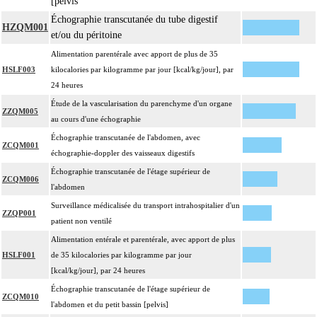
[pelvis
Échographie transcutanée du tube digestif
HZQM001
et/ou du péritoine
Alimentation parentérale avec apport de plus de 35
HSLF003
kilocalories par kilogramme par jour [kcal/kg/jour], par
24 heures
Étude de la vascularisation du parenchyme d'un organe
ZZQM005
au cours d'une échographie
Échographie transcutanée de l'abdomen, avec
ZCQM001
échographie-doppler des vaisseaux digestifs
Échographie transcutanée de l'étage supérieur de
ZCQM006
l'abdomen
Surveillance médicalisée du transport intrahospitalier d'un
ZZQP001
patient non ventilé
Alimentation entérale et parentérale, avec apport de plus
HSLF001
de 35 kilocalories par kilogramme par jour
[kcal/kg/jour], par 24 heures
Échographie transcutanée de l'étage supérieur de
ZCQM010
l'abdomen et du petit bassin [pelvis]