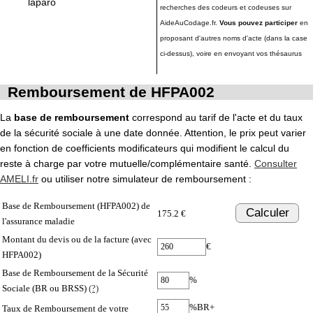
laparo
recherches des codeurs et codeuses sur
AideAuCodage.fr.
Vous pouvez participer
en
proposant d'autres noms d'acte (dans la case
ci-dessus), voire en envoyant vos thésaurus
Remboursement de HFPA002
La
base de remboursement
correspond au tarif de l'acte et du taux
de la sécurité sociale à une date donnée. Attention, le prix peut varier
en fonction de coefficients modificateurs qui modifient le calcul du
reste à charge par votre mutuelle/complémentaire santé.
Consulter
AMELI.fr
ou utiliser notre simulateur de remboursement :
Base de Remboursement (HFPA002) de
Calculer
175.2 €
l'assurance maladie
Montant du devis ou de la facture (avec
€
HFPA002)
Base de Remboursement de la Sécurité
%
Sociale (BR ou BRSS)
(?)
%BR+
Taux de Remboursement de votre