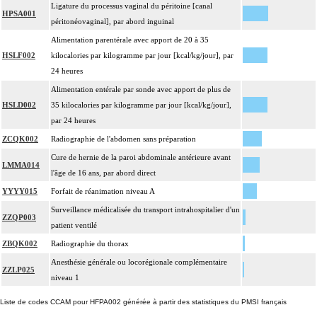
Ligature du processus vaginal du péritoine [canal
HPSA001
péritonéovaginal], par abord inguinal
Alimentation parentérale avec apport de 20 à 35
HSLF002
kilocalories par kilogramme par jour [kcal/kg/jour], par
24 heures
Alimentation entérale par sonde avec apport de plus de
HSLD002
35 kilocalories par kilogramme par jour [kcal/kg/jour],
par 24 heures
ZCQK002
Radiographie de l'abdomen sans préparation
Cure de hernie de la paroi abdominale antérieure avant
LMMA014
l'âge de 16 ans, par abord direct
YYYY015
Forfait de réanimation niveau A
Surveillance médicalisée du transport intrahospitalier d'un
ZZQP003
patient ventilé
ZBQK002
Radiographie du thorax
Anesthésie générale ou locorégionale complémentaire
ZZLP025
niveau 1
Liste de codes CCAM pour HFPA002 générée à partir des statistiques du PMSI français