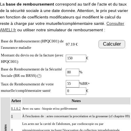
La
base de remboursement
correspond au tarif de l'acte et du taux
de la sécurité sociale à une date donnée. Attention, le prix peut varier
en fonction de coefficients modificateurs qui modifient le calcul du
reste à charge par votre mutuelle/complémentaire santé.
Consulter
AMELI.fr
ou utiliser notre simulateur de remboursement :
Base de Remboursement (HPQC001) de
Calculer
97.19 €
l'assurance maladie
Montant du devis ou de la facture (avec
€
HPQC001)
Base de Remboursement de la Sécurité
%
Sociale (BR ou BRSS)
(?)
%BR+
Taux de Remboursement de votre
mutuelle/complémentaire santé
€
Arbre
Notes
8.1.6.2
Avec ou sans : biopsie et/ou prélèvement
8
À l'exclusion de : actes concernant la procréation et la grossesse (cf chapitre 09)
Les actes sur la cavité de l'abdomen, par coelioscopie ou par
Notes
8
rétropéritonéoscopie incluent l'évacuation de collection intraabdominale