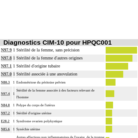
Diagnostics CIM-10 pour HPQC001
N97.9
1
Stérilité de la femme, sans précision
N97.8
1
Stérilité de la femme d'autres origines
N97.1
1
Stérilité d'origine tubaire
N97.0
1
Stérilité associée à une anovulation
N80.3
1
Endométriose du péritoine pelvien
Stérilité de la femme associée à des facteurs relevant de
N97.4
1
l'homme
N84.0
1
Polype du corps de l'utérus
N97.2
1
Stérilité d'origine utérine
E28.2
1
Syndrome ovarien polykystique
N85.6
1
Synéchie utérine
Autres affections non inflammatoires de l'ovaire, de la trompe