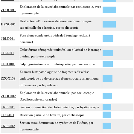
Exploration de la cavité abdominale par coelioscopie, avec
ZCQC001
hystéroscopie
Destruction et/ou exérèse de lésion endométriosique
HPNC001
superficielle du péritoine, par coelioscopie
Pose d'une sonde urétrovésicale [Sondage vésical à
JDLD001
demeure]
Cathétérisme rétrograde unilatéral ou bilatéral de la trompe
JJLE001
utérine, par hystéroscopie
JJCC001
Salpingonéostomie ou fimbrioplastie, par coelioscopie
Examen histopathologique de fragments d'exérèse
ZZQX159
endoscopique ou de curetage d'une structure anatomique,
différenciés par le préleveur
Exploration de la cavité abdominale, par coelioscopie
ZCQC002
[Coelioscopie exploratrice]
JKPE001
Section ou résection de cloison utérine, par hystéroscopie
JJFC004
Résection partielle de l'ovaire, par coelioscopie
Section et/ou destruction de synéchies de l'utérus, par
JKPE002
hystéroscopie