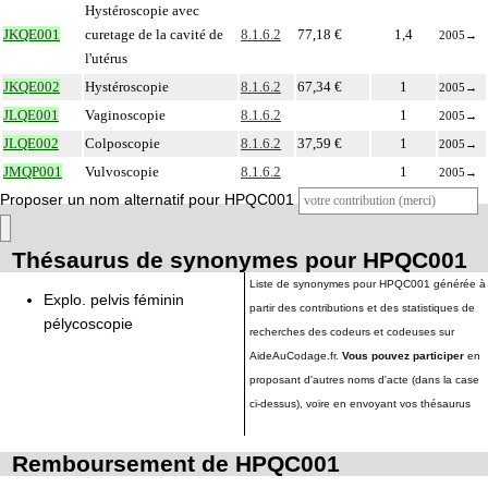
Hystéroscopie avec
JKQE001
curetage de la cavité de
8.1.6.2
77,18 €
1,4
2005
→
l'utérus
JKQE002
Hystéroscopie
8.1.6.2
67,34 €
1
2005
→
JLQE001
Vaginoscopie
8.1.6.2
1
2005
→
JLQE002
Colposcopie
8.1.6.2
37,59 €
1
2005
→
JMQP001
Vulvoscopie
8.1.6.2
1
2005
→
Proposer un nom alternatif pour HPQC001
Thésaurus de synonymes pour HPQC001
Liste de synonymes pour HPQC001 générée à
Explo. pelvis féminin
partir des contributions et des statistiques de
pélycoscopie
recherches des codeurs et codeuses sur
AideAuCodage.fr.
Vous pouvez participer
en
proposant d'autres noms d'acte (dans la case
ci-dessus), voire en envoyant vos thésaurus
Remboursement de HPQC001