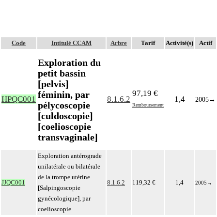
Code
Intitulé CCAM
Arbre
Tarif
Activité(s)
Actif
Exploration du
petit bassin
[pelvis]
97,19 €
féminin, par
HPQC001
8.1.6.2
1,4
2005
→
pélycoscopie
Remboursement
[culdoscopie]
[coelioscopie
transvaginale]
Exploration antérograde
unilatérale ou bilatérale
de la trompe utérine
JJQC001
8.1.6.2
119,32 €
1,4
2005
→
[Salpingoscopie
gynécologique], par
coelioscopie