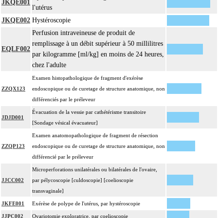
JKQE001
l'utérus
JKQE002
Hystéroscopie
Perfusion intraveineuse de produit de
remplissage à un débit supérieur à 50 millilitres
EQLF002
par kilogramme [ml/kg] en moins de 24 heures,
chez l'adulte
Examen histopathologique de fragment d'exérèse
ZZQX123
endoscopique ou de curetage de structure anatomique, non
différenciés par le préleveur
Évacuation de la vessie par cathétérisme transitoire
JDJD001
[Sondage vésical évacuateur]
Examen anatomopathologique de fragment de résection
ZZQP123
endoscopique ou de curetage de structure anatomique, non
différencié par le préleveur
Microperforations unilatérales ou bilatérales de l'ovaire,
JJCC002
par pélycoscopie [culdoscopie] [coelioscopie
transvaginale]
JKFE001
Exérèse de polype de l'utérus, par hystéroscopie
JJPC002
Ovariotomie exploratrice, par coelioscopie