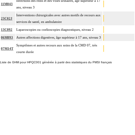
Infections des reins et des voies urinaires, âge supérieur à 17
11M043
ans, niveau 3
Interventions chirurgicales avec autres motifs de recours aux
23C02J
services de santé, en ambulatoire
13C092
Laparoscopies ou coelioscopies diagnostiques, niveau 2
06M093
Autres affections digestives, âge supérieur à 17 ans, niveau 3
Symptômes et autres recours aux soins de la CMD 07, très
07M14T
courte durée
Liste de GHM pour HPQC001 générée à partir des statistiques du PMSI français