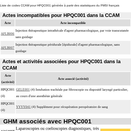
Liste de codes CCAM pour HPQC001 générée à partir des statistiques du PMSI français
Actes incompatibles pour HPQC001 dans la CCAM
Acte
Acte incompatible
Injection thérapeutique intrathécale d'agent pharmacologique, par voie transcutanée
AFLB006
sans guidage
Injection thérapeutique péridurale [épidurale] d'agent pharmacologique, sans
AFLB007
guidage
Actes et activités associées pour HPQC001 dans la
CCAM
Acte
Acte associé (activité)
(activité)
HPQC001
GELE001
(4) Intubation trachéale par fibroscopie ou dispositif laryngé particulier,
(4)
au cours d'une anesthésie générale
HPQC001
YYYY041
(4) Supplément pour récupération peropératoire de sang
(4)
GHM associés avec HPQC001
Laparoscopies ou coelioscopies diagnostiques, très