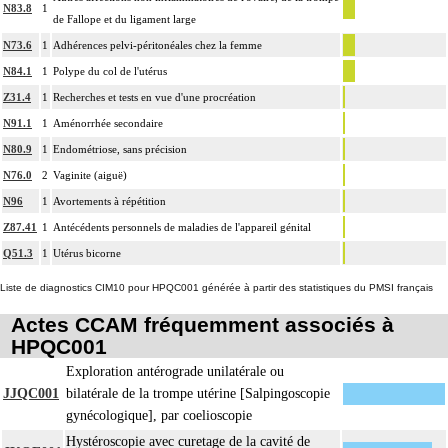
N83.8
1
de Fallope et du ligament large
N73.6
1
Adhérences pelvi-péritonéales chez la femme
N84.1
1
Polype du col de l'utérus
Z31.4
1
Recherches et tests en vue d'une procréation
N91.1
1
Aménorrhée secondaire
N80.9
1
Endométriose, sans précision
N76.0
2
Vaginite (aiguë)
N96
1
Avortements à répétition
Z87.41
1
Antécédents personnels de maladies de l'appareil génital
Q51.3
1
Utérus bicorne
Liste de diagnostics CIM10 pour HPQC001 générée à partir des statistiques du PMSI français
Actes CCAM fréquemment associés à
HPQC001
Exploration antérograde unilatérale ou
JJQC001
bilatérale de la trompe utérine [Salpingoscopie
gynécologique], par coelioscopie
Hystéroscopie avec curetage de la cavité de