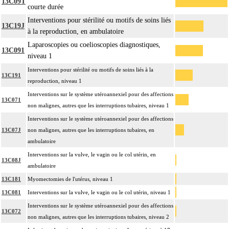
13C09T
courte durée
Interventions pour stérilité ou motifs de soins liés
13C19J
à la reproduction, en ambulatoire
Laparoscopies ou coelioscopies diagnostiques,
13C091
niveau 1
Interventions pour stérilité ou motifs de soins liés à la
13C191
reproduction, niveau 1
Interventions sur le système utéroannexiel pour des affections
13C071
non malignes, autres que les interruptions tubaires, niveau 1
Interventions sur le système utéroannexiel pour des affections
13C07J
non malignes, autres que les interruptions tubaires, en
ambulatoire
Interventions sur la vulve, le vagin ou le col utérin, en
13C08J
ambulatoire
13C181
Myomectomies de l'utérus, niveau 1
13C081
Interventions sur la vulve, le vagin ou le col utérin, niveau 1
Interventions sur le système utéroannexiel pour des affections
13C072
non malignes, autres que les interruptions tubaires, niveau 2