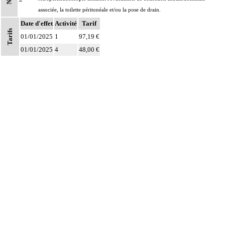
associée, la toilette péritonéale et/ou la pose de drain.
Date d'effet
Les actes sur la cavité de l'abdomen, par abord direct incluent l'évacuation de
Activité
Tarif
Tarifs
8
collection intraabdominale associée, la toilette péritonéale et/ou la pose de
01/01/2025
1
97,19 €
drain.
01/01/2025
4
48,00 €